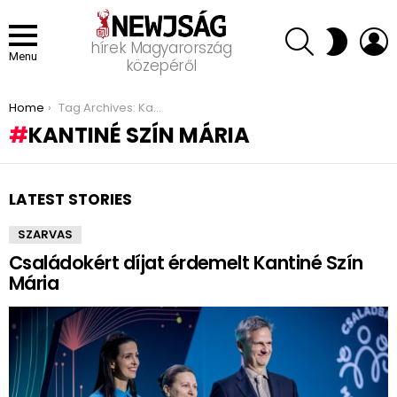
SEARCH
L
SWITCH
hírek Magyarország
SKIN
Menu
közepéről
You are here:
Home
Tag Archives: Kantiné Szín Mária
KANTINÉ SZÍN MÁRIA
LATEST STORIES
SZARVAS
Családokért díjat érdemelt Kantiné Szín
Mária