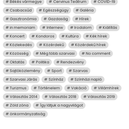
Békés vármegye
Cervinus Teátrum
COVID-19
Csabacsűd
Egészségügy
Galéria
Gasztronómia
Gazdaság
Hírek
in memoriam
Internew
Irodalom
Kiállítás
Koncert
Kondoros
Kultúra
Kék hírek
Közlekedés
Közérdekű
Közérdekű hírek
Közösség
Még több szarvasi
No comment
Oktatás
Politika
Rendezvény
Sajtóközlemény
Sport
Szarvas
Szarvasi Járás
Színház
Színházi napló
Turizmus
Történelem
Vakáció
Villámhírek
Választás 2014
Választás 2018
Választás 2019
Zöld zóna
Így látjuk a nagyvilágot
önkormányzatiság