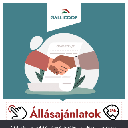
A jobb felhasználói élmény érdekében az oldalon cookie-kat