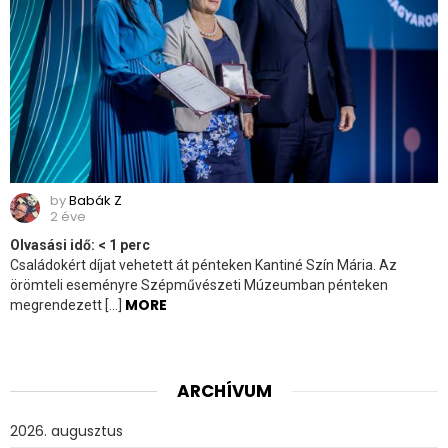
by
Babák Z
2 éve
Olvasási idő:
< 1
perc
Családokért díjat vehetett át pénteken Kantiné Szín Mária. Az
örömteli eseményre Szépművészeti Múzeumban pénteken
MORE
megrendezett […]
ARCHÍVUM
2026. augusztus