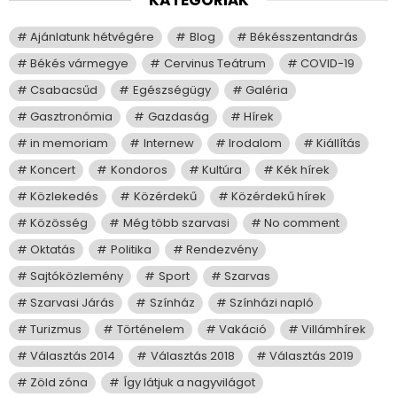
Ajánlatunk hétvégére
Blog
Békésszentandrás
Békés vármegye
Cervinus Teátrum
COVID-19
Csabacsűd
Egészségügy
Galéria
Gasztronómia
Gazdaság
Hírek
in memoriam
Internew
Irodalom
Kiállítás
Koncert
Kondoros
Kultúra
Kék hírek
Közlekedés
Közérdekű
Közérdekű hírek
Közösség
Még több szarvasi
No comment
Oktatás
Politika
Rendezvény
Sajtóközlemény
Sport
Szarvas
Szarvasi Járás
Színház
Színházi napló
Turizmus
Történelem
Vakáció
Villámhírek
Választás 2014
Választás 2018
Választás 2019
Zöld zóna
Így látjuk a nagyvilágot