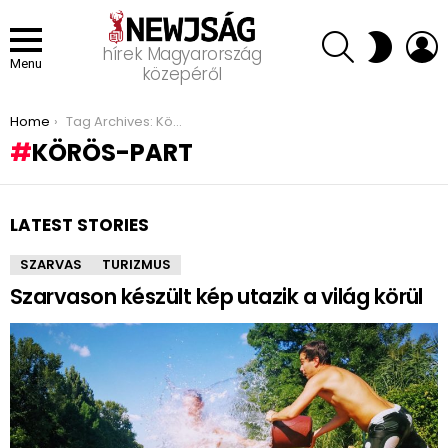
SEARCH
L
SWITCH
hírek Magyarország
SKIN
Menu
közepéről
You are here:
Home
Tag Archives: Körös-part
KÖRÖS-PART
LATEST STORIES
SZARVAS
TURIZMUS
Szarvason készült kép utazik a világ körül