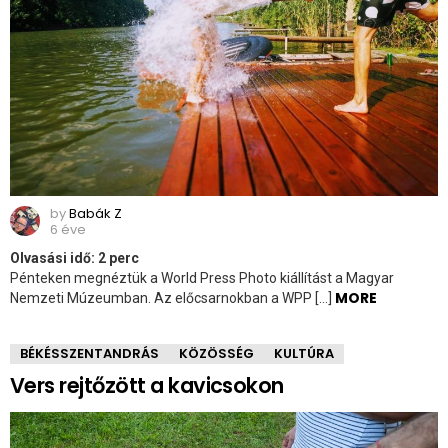
by
Babák Z
6 éve
Olvasási idő:
2
perc
Pénteken megnéztük a World Press Photo kiállítást a Magyar
MORE
Nemzeti Múzeumban. Az előcsarnokban a WPP […]
BÉKÉSSZENTANDRÁS
KÖZÖSSÉG
KULTÚRA
Vers rejtőzött a kavicsokon