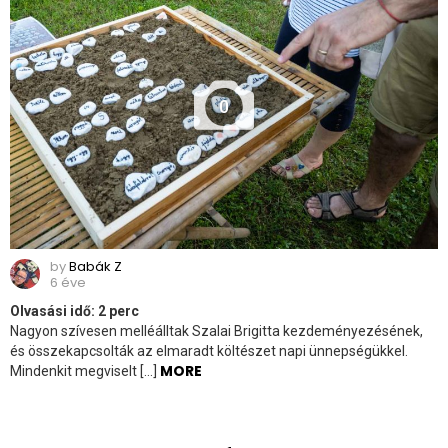
0
by
Babák Z
6 éve
Olvasási idő:
2
perc
Nagyon szívesen melléálltak Szalai Brigitta kezdeményezésének,
és összekapcsolták az elmaradt költészet napi ünnepségükkel.
MORE
Mindenkit megviselt […]