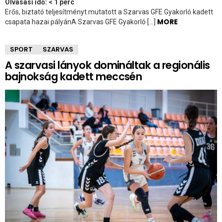
Olvasási idő:
< 1
perc
Erős, biztató teljesítményt mutatott a Szarvas GFE Gyakorló kadett
MORE
csapata hazai pályánA Szarvas GFE Gyakorló […]
SPORT
SZARVAS
A szarvasi lányok domináltak a regionális
bajnokság kadett meccsén