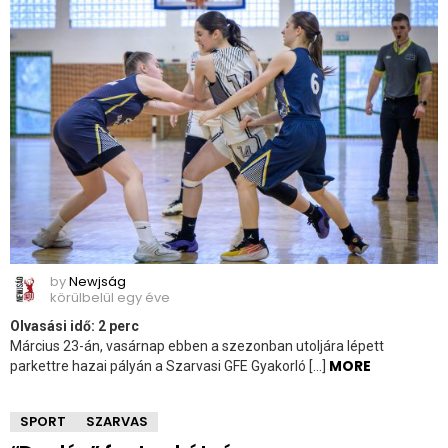
by
Newjság
körülbelül egy éve
Olvasási idő:
2
perc
Március 23-án, vasárnap ebben a szezonban utoljára lépett
MORE
parkettre hazai pályán a Szarvasi GFE Gyakorló […]
SPORT
SZARVAS