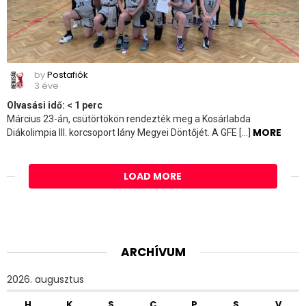
by
Postafiók
3 éve
Olvasási idő:
< 1
perc
Március 23-án, csütörtökön rendezték meg a Kosárlabda
MORE
Diákolimpia III. korcsoport lány Megyei Döntőjét. A GFE […]
LOAD MORE
ARCHÍVUM
2026. augusztus
H
K
S
C
P
S
V