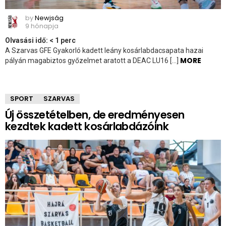
by
Newjság
9 hónapja
Olvasási idő:
< 1
perc
A Szarvas GFE Gyakorló kadett leány kosárlabdacsapata hazai
MORE
pályán magabiztos győzelmet aratott a DEAC LU16 […]
SPORT
SZARVAS
Új összetételben, de eredményesen
kezdtek kadett kosárlabdázóink