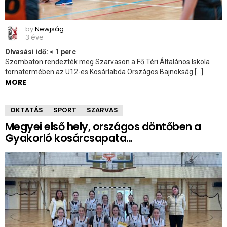
by
Newjság
3 éve
Olvasási idő:
< 1
perc
Szombaton rendezték meg Szarvason a Fő Téri Általános Iskola
tornatermében az U12-es Kosárlabda Országos Bajnokság […]
MORE
OKTATÁS
SPORT
SZARVAS
Megyei első hely, országos döntőben a
Gyakorló kosárcsapata…