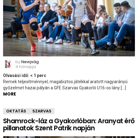
by
Newjság
4 hónapja
Olvasási idő:
< 1
perc
Remek teljesítménnyel, magabiztos játékkal aratott nagyarányú
győzelmet hazai pályán a GFE Szarvas Gyakorló U16-os lány […]
MORE
OKTATÁS
SZARVAS
Shamrock-láz a Gyakorlóban: Aranyat érő
pillanatok Szent Patrik napján