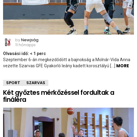
by
Newjság
11 hónapja
Olvasási idő:
< 1
perc
Szeptember 6-án megkezdődött a bajnokság a Molnár-Vida Anna
MORE
vezette Szarvas GFE Gyakorló leány kadett korosztályú […]
SPORT
SZARVAS
Két győztes mérkőzéssel fordultak a
fináléra