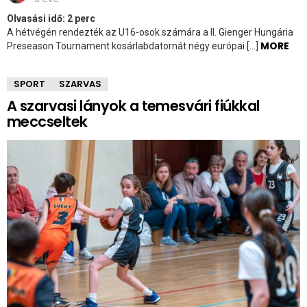
Olvasási idő:
2
perc
A hétvégén rendezték az U16-osok számára a II. Gienger Hungária
MORE
Preseason Tournament kosárlabdatornát négy európai […]
SPORT
SZARVAS
A szarvasi lányok a temesvári fiúkkal
meccseltek