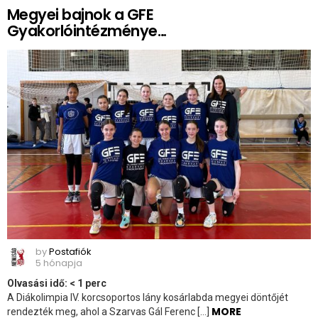
Megyei bajnok a GFE
Gyakorlóintézménye…
by
Postafiók
5 hónapja
Olvasási idő:
< 1
perc
A Diákolimpia IV. korcsoportos lány kosárlabda megyei döntőjét
MORE
rendezték meg, ahol a Szarvas Gál Ferenc […]