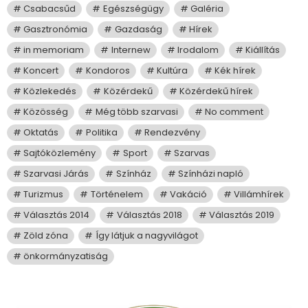
Csabacsűd
Egészségügy
Galéria
Gasztronómia
Gazdaság
Hírek
in memoriam
Internew
Irodalom
Kiállítás
Koncert
Kondoros
Kultúra
Kék hírek
Közlekedés
Közérdekű
Közérdekű hírek
Közösség
Még több szarvasi
No comment
Oktatás
Politika
Rendezvény
Sajtóközlemény
Sport
Szarvas
Szarvasi Járás
Színház
Színházi napló
Turizmus
Történelem
Vakáció
Villámhírek
Választás 2014
Választás 2018
Választás 2019
Zöld zóna
Így látjuk a nagyvilágot
önkormányzatiság