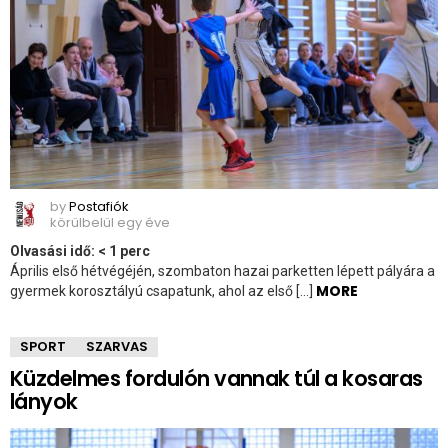
by
Postafiók
körülbelül egy éve
Olvasási idő:
< 1
perc
Április első hétvégéjén, szombaton hazai parketten lépett pályára a
MORE
gyermek korosztályú csapatunk, ahol az első […]
SPORT
SZARVAS
Küzdelmes fordulón vannak túl a kosaras
lányok