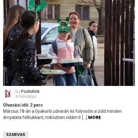
by
Postafiók
4 hónapja
Olvasási idő:
2
perc
Március 18-án a Gyakorló udvarán és folyosóin a zöld minden
MORE
árnyalata felbukkant, miközben vidám ír […]
SZARVAS