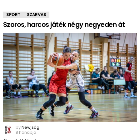
SPORT
SZARVAS
Szoros, harcos játék négy negyeden át
by
Newjság
8 hónapja