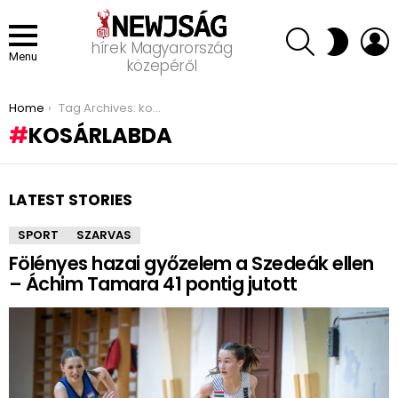
SEARCH
L
SWITCH
hírek Magyarország
SKIN
Menu
közepéről
You are here:
Home
Tag Archives: kosárlabda
KOSÁRLABDA
LATEST STORIES
SPORT
SZARVAS
Fölényes hazai győzelem a Szedeák ellen
– Áchim Tamara 41 pontig jutott