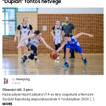
“Duplán” fontos hétvége
by
Newjság
2 éve
Olvasási idő:
2
perc
Hazai pályán lépett pályára U14-es lány csapatunk a Nemzeti
Serdülő Bajnokság alapszakaszának 4. fordulójában 2024. […]
MORE