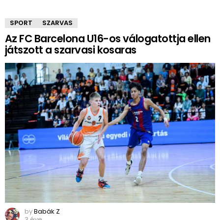
SPORT
SZARVAS
Az FC Barcelona U16-os válogatottja ellen
játszott a szarvasi kosaras
by
Babák Z
3 éve