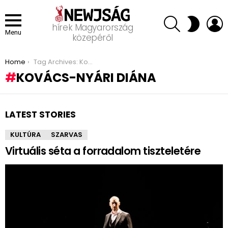
SEARCH
L
SWITCH
hírek Magyarország
SKIN
Menu
közepéről
You are here:
Home
Tag Archives: Kovács-Nyári Diána
KOVÁCS-NYÁRI DIÁNA
LATEST STORIES
KULTÚRA
SZARVAS
Virtuális séta a forradalom tiszteletére