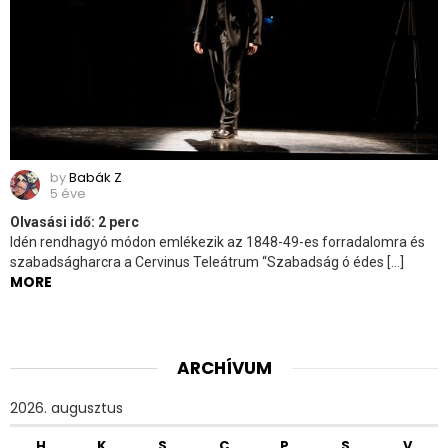
by
Babák Z
5 éve
Olvasási idő:
2
perc
Idén rendhagyó módon emlékezik az 1848-49-es forradalomra és
szabadságharcra a Cervinus Teleátrum “Szabadság ó édes […]
MORE
ARCHÍVUM
2026. augusztus
H
K
S
C
P
S
V