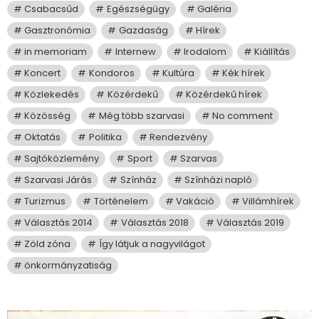
Csabacsűd
Egészségügy
Galéria
Gasztronómia
Gazdaság
Hírek
in memoriam
Internew
Irodalom
Kiállítás
Koncert
Kondoros
Kultúra
Kék hírek
Közlekedés
Közérdekű
Közérdekű hírek
Közösség
Még több szarvasi
No comment
Oktatás
Politika
Rendezvény
Sajtóközlemény
Sport
Szarvas
Szarvasi Járás
Színház
Színházi napló
Turizmus
Történelem
Vakáció
Villámhírek
Választás 2014
Választás 2018
Választás 2019
Zöld zóna
Így látjuk a nagyvilágot
önkormányzatiság