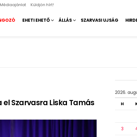
Médiaajánlat
Küldjön hírt!
NGOZÓ
EHETI EHETŐ
ÁLLÁS
SZARVASI UJSÁG
HIRD
2026. aug
a el Szarvasra Liska Tamás
H
3