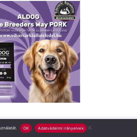
esszum
Adatvédelmi irányelvek
Médiaajánlat
ználatát.
OK
Adatvédelmi irányelvek