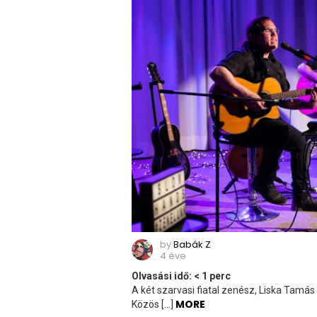
by
Babák Z
4 éve
Olvasási idő:
< 1
perc
A két szarvasi fiatal zenész, Liska Tamás
MORE
Közös […]