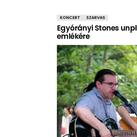
KONCERT
SZARVAS
Egyórányi Stones unp
emlékére