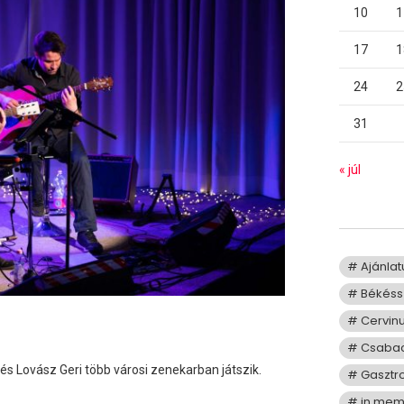
10
1
17
1
24
2
31
« júl
Ajánla
Békéss
Cervin
Csaba
 és Lovász Geri több városi zenekarban játszik.
Gasztr
in me