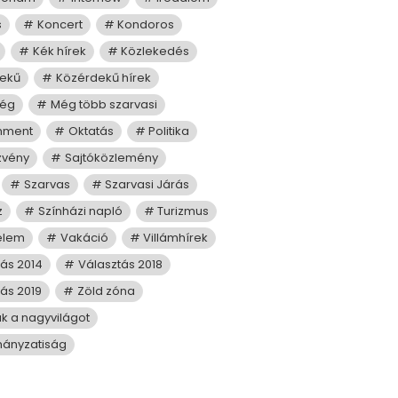
s
Koncert
Kondoros
Kék hírek
Közlekedés
ekű
Közérdekű hírek
ség
Még több szarvasi
mment
Oktatás
Politika
zvény
Sajtóközlemény
Szarvas
Szarvasi Járás
z
Színházi napló
Turizmus
elem
Vakáció
Villámhírek
tás 2014
Választás 2018
ás 2019
Zöld zóna
juk a nagyvilágot
ányzatiság