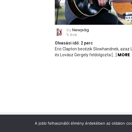
by
Newjság
5 éve
Olvasási idő:
2
perc
Eric Clapton becézik Slowhandnek, azaz L
MORE
és Lovász Gergely feldolgozta […]
A jobb felhasználói élmény érdekében az oldalon coo