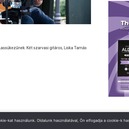
assúkezűnek. Két szarvasi gitáros, Liska Tamás
Felhasználási feltételek
Impr
kie-kat használunk. Oldalunk használatával, Ön elfogadja a cookie-k has
Küldjön hírt!