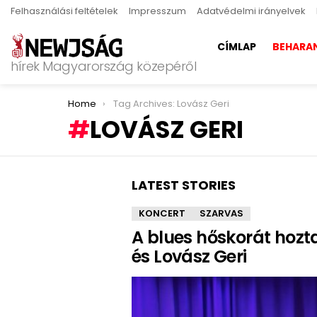
Felhasználási feltételek
Impresszum
Adatvédelmi irányelvek
CÍMLAP
BEHARA
hírek Magyarország közepéről
You are here:
Home
Tag Archives: Lovász Geri
LOVÁSZ GERI
LATEST STORIES
KONCERT
SZARVAS
A blues hőskorát hozt
és Lovász Geri