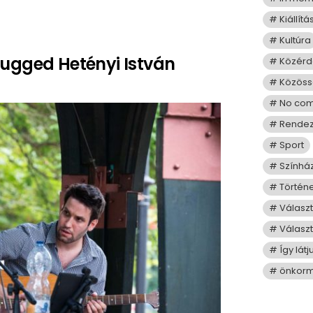
Kiállítá
Kultúra
lugged Hetényi István
Közérd
Közös
No co
Rende
Sport
Színhá
Történ
Válasz
Választ
Így lát
önkorm