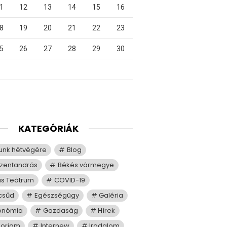
1
12
13
14
15
16
8
19
20
21
22
23
5
26
27
28
29
30
KATEGÓRIÁK
tunk hétvégére
Blog
zentandrás
Békés vármegye
us Teátrum
COVID-19
csűd
Egészségügy
Galéria
onómia
Gazdaság
Hírek
moriam
Internew
Irodalom