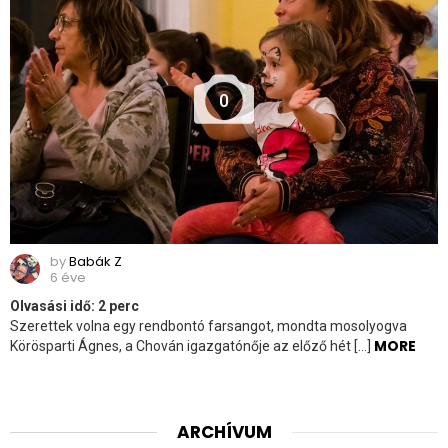
0
by
Babák Z
6 éve
Olvasási idő:
2
perc
Szerettek volna egy rendbontó farsangot, mondta mosolyogva
MORE
Körösparti Ágnes, a Chován igazgatónője az előző hét […]
ARCHÍVUM