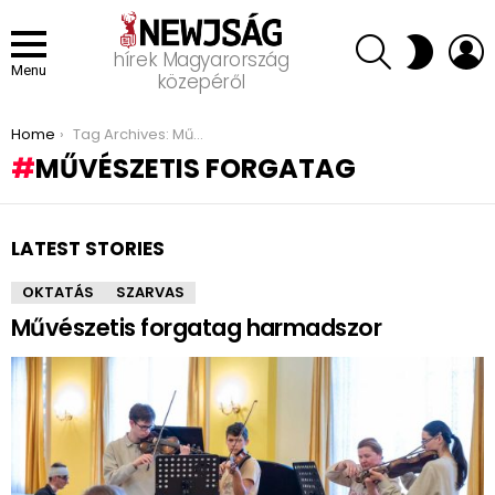
SEARCH
L
SWITCH
hírek Magyarország
SKIN
Menu
közepéről
You are here:
Home
Tag Archives: Művészetis forgatag
MŰVÉSZETIS FORGATAG
LATEST STORIES
OKTATÁS
SZARVAS
Művészetis forgatag harmadszor