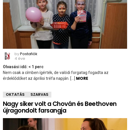
by
Postafiók
4 éve
Olvasási idő:
< 1
perc
Nem csak a címben ígérték, de valódi forgatag fogadta az
MORE
érdeklődőket az áprilisi tréfa napján. […]
OKTATÁS
SZARVAS
Nagy siker volt a Chován és Beethoven
újragondolt farsangja