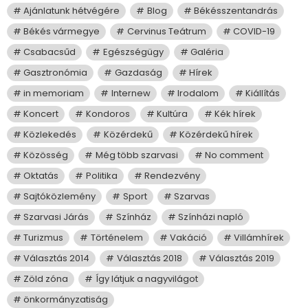
Ajánlatunk hétvégére
Blog
Békésszentandrás
Békés vármegye
Cervinus Teátrum
COVID-19
Csabacsűd
Egészségügy
Galéria
Gasztronómia
Gazdaság
Hírek
in memoriam
Internew
Irodalom
Kiállítás
Koncert
Kondoros
Kultúra
Kék hírek
Közlekedés
Közérdekű
Közérdekű hírek
Közösség
Még több szarvasi
No comment
Oktatás
Politika
Rendezvény
Sajtóközlemény
Sport
Szarvas
Szarvasi Járás
Színház
Színházi napló
Turizmus
Történelem
Vakáció
Villámhírek
Választás 2014
Választás 2018
Választás 2019
Zöld zóna
Így látjuk a nagyvilágot
önkormányzatiság