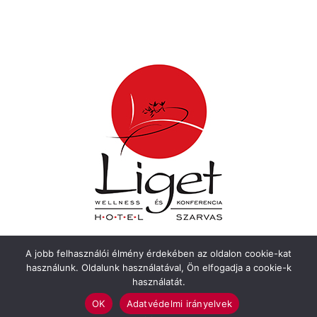
A jobb felhasználói élmény érdekében az oldalon cookie-kat
használunk. Oldalunk használatával, Ön elfogadja a cookie-k
használatát.
OK
Adatvédelmi irányelvek
Felhasználási feltételek
Impresszum