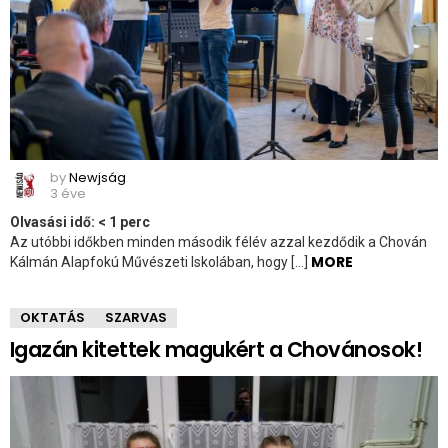
by
Newjság
3 éve
Olvasási idő:
< 1
perc
Az utóbbi időkben minden második félév azzal kezdődik a Chován
MORE
Kálmán Alapfokú Művészeti Iskolában, hogy […]
OKTATÁS
SZARVAS
Igazán kitettek magukért a Chovánosok!