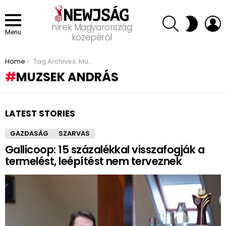
SEARCH
L
SWITCH
hírek Magyarország
SKIN
Menu
közepéről
You are here:
Home
Tag Archives: Muzsek András
MUZSEK ANDRÁS
LATEST STORIES
GAZDASÁG
SZARVAS
Gallicoop: 15 százalékkal visszafogják a
termelést, leépítést nem terveznek