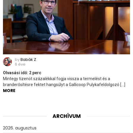
by
Babák Z
6 éve
Olvasási idő:
2
perc
Mintegy tizenöt százalékkal fogja vissza a termelést és a
branderősítésre fektet hangsúlyt a Gallicoop Pulykafeldolgozó […]
MORE
ARCHÍVUM
2026. augusztus