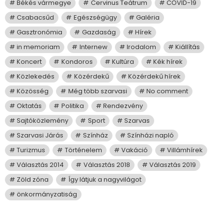
Békés vármegye
Cervinus Teátrum
COVID-19
Csabacsűd
Egészségügy
Galéria
Gasztronómia
Gazdaság
Hírek
in memoriam
Internew
Irodalom
Kiállítás
Koncert
Kondoros
Kultúra
Kék hírek
Közlekedés
Közérdekű
Közérdekű hírek
Közösség
Még több szarvasi
No comment
Oktatás
Politika
Rendezvény
Sajtóközlemény
Sport
Szarvas
Szarvasi Járás
Színház
Színházi napló
Turizmus
Történelem
Vakáció
Villámhírek
Választás 2014
Választás 2018
Választás 2019
Zöld zóna
Így látjuk a nagyvilágot
önkormányzatiság