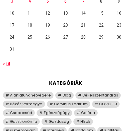
3
4
5
6
7
8
9
10
11
12
13
14
15
16
17
18
19
20
21
22
23
24
25
26
27
28
29
30
31
« júl
KATEGÓRIÁK
Ajánlatunk hétvégére
Blog
Békésszentandrás
Békés vármegye
Cervinus Teátrum
COVID-19
Csabacsűd
Egészségügy
Galéria
Gasztronómia
Gazdaság
Hírek
in memoriam
Internew
Irodalom
Kiállítás