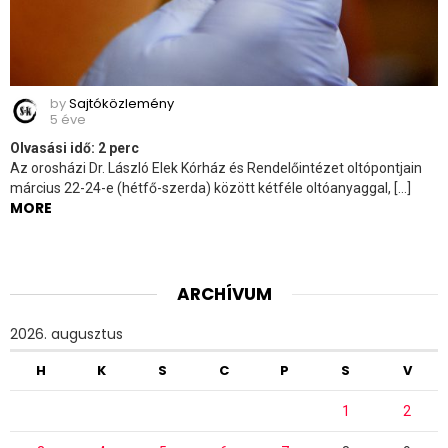
by
Sajtóközlemény
5 éve
Olvasási idő:
2
perc
Az orosházi Dr. László Elek Kórház és Rendelőintézet oltópontjain
március 22-24-e (hétfő-szerda) között kétféle oltóanyaggal, […]
MORE
ARCHÍVUM
2026. augusztus
H
K
S
C
P
S
V
1
2