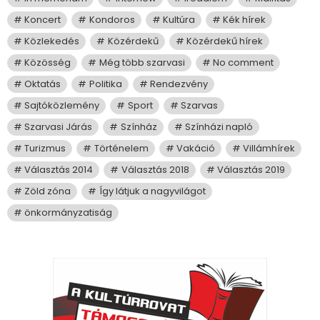
Koncert
Kondoros
Kultúra
Kék hírek
Közlekedés
Közérdekű
Közérdekű hírek
Közösség
Még több szarvasi
No comment
Oktatás
Politika
Rendezvény
Sajtóközlemény
Sport
Szarvas
Szarvasi Járás
Színház
Színházi napló
Turizmus
Történelem
Vakáció
Villámhírek
Választás 2014
Választás 2018
Választás 2019
Zöld zóna
Így látjuk a nagyvilágot
önkormányzatiság