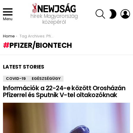
SEARCH
L
SWITCH
hírek Magyarország
SKIN
Menu
közepéről
You are here:
Home
Tag Archives: Pfizer/BioNTech
PFIZER/BIONTECH
LATEST STORIES
COVID-19
EGÉSZSÉGÜGY
Információk a 22-24-e között Orosházán
Pfizerrel és Sputnik V-tel oltakozóknak