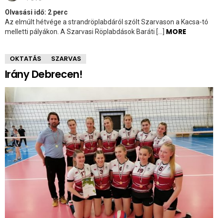
Olvasási idő:
2
perc
Az elmúlt hétvége a strandröplabdáról szólt Szarvason a Kacsa-tó
MORE
melletti pályákon. A Szarvasi Röplabdások Baráti […]
OKTATÁS
SZARVAS
Irány Debrecen!