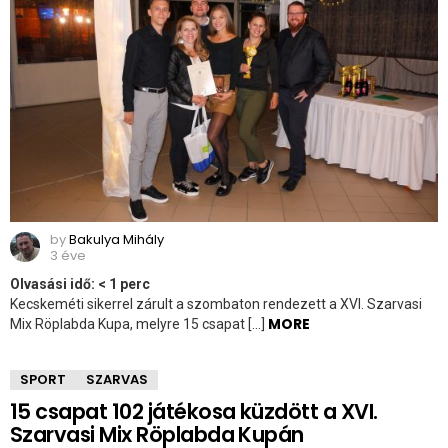
by
Bakulya Mihály
3 éve
Olvasási idő:
< 1
perc
Kecskeméti sikerrel zárult a szombaton rendezett a XVI. Szarvasi
MORE
Mix Röplabda Kupa, melyre 15 csapat […]
SPORT
SZARVAS
15 csapat 102 játékosa küzdött a XVI.
Szarvasi Mix Röplabda Kupán