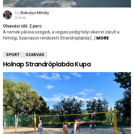
by
Bakulya Mihály
2 éve
Olvasási idő:
2
perc
A nemek párosa szegedi, a vegyes pedig helyi sikerrel zárult a
MORE
hétvégi, Szarvason rendezett Strandröplabda […]
SPORT
SZARVAS
Holnap Strandröplabda Kupa