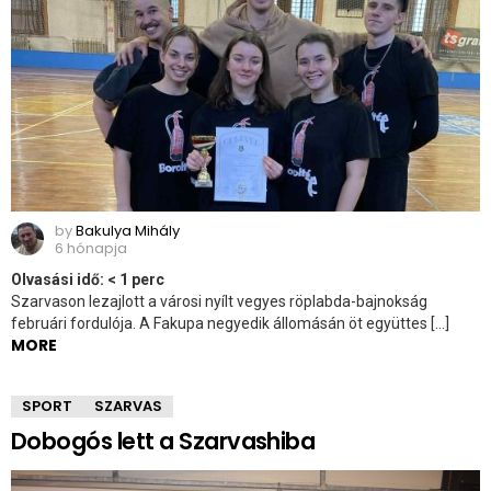
by
Bakulya Mihály
6 hónapja
Olvasási idő:
< 1
perc
Szarvason lezajlott a városi nyílt vegyes röplabda-bajnokság
februári fordulója. A Fakupa negyedik állomásán öt együttes […]
MORE
SPORT
SZARVAS
Dobogós lett a Szarvashiba