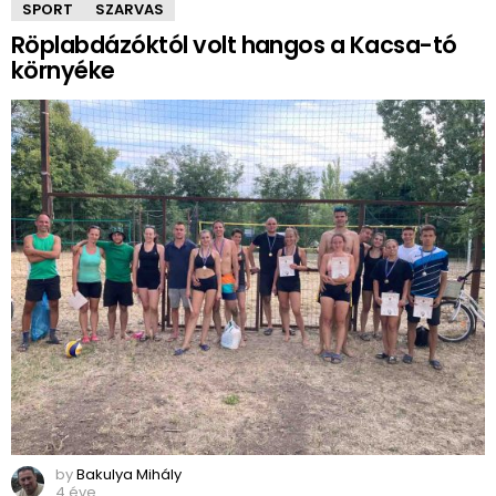
SPORT
SZARVAS
Röplabdázóktól volt hangos a Kacsa-tó
környéke
by
Bakulya Mihály
4 éve