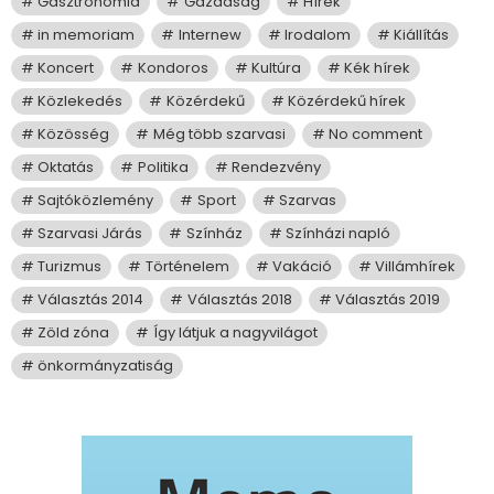
Gasztronómia
Gazdaság
Hírek
in memoriam
Internew
Irodalom
Kiállítás
Koncert
Kondoros
Kultúra
Kék hírek
Közlekedés
Közérdekű
Közérdekű hírek
Közösség
Még több szarvasi
No comment
Oktatás
Politika
Rendezvény
Sajtóközlemény
Sport
Szarvas
Szarvasi Járás
Színház
Színházi napló
Turizmus
Történelem
Vakáció
Villámhírek
Választás 2014
Választás 2018
Választás 2019
Zöld zóna
Így látjuk a nagyvilágot
önkormányzatiság