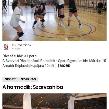
by
Postafiók
2 éve
Olvasási idő:
< 1
perc
A Szarvasi Röplabdások Baráti Köre Sport Egyesület idei Március 15
MORE
Amatőr Röplabda Kupájára 10 női […]
SPORT
SZARVAS
A harmadik: Szarvashiba