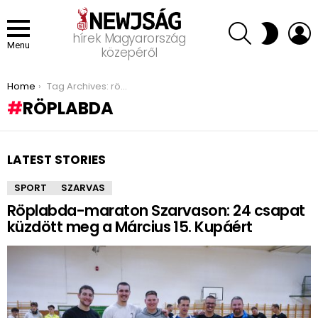
SEARCH
L
SWITCH
hírek Magyarország
SKIN
Menu
közepéről
You are here:
Home
Tag Archives: röplabda
RÖPLABDA
LATEST STORIES
SPORT
SZARVAS
Röplabda-maraton Szarvason: 24 csapat
küzdött meg a Március 15. Kupáért