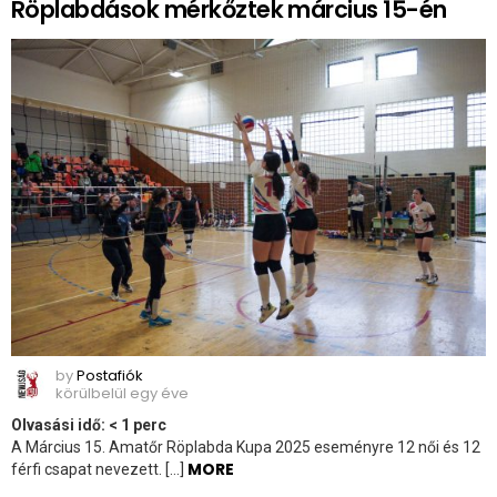
Röplabdások mérkőztek március 15-én
by
Postafiók
körülbelül egy éve
Olvasási idő:
< 1
perc
A Március 15. Amatőr Röplabda Kupa 2025 eseményre 12 női és 12
MORE
férfi csapat nevezett. […]