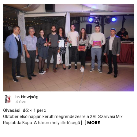
by
Newjság
4 éve
Olvasási idő:
< 1
perc
Október első napján került megrendezésre a XVI. Szarvasi Mix
MORE
Röplabda Kupa. A három helyi illetőségű […]