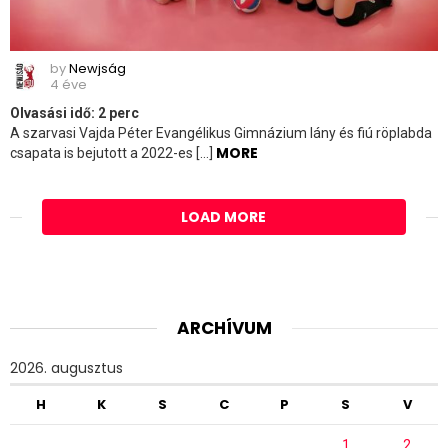
by
Newjság
4 éve
Olvasási idő:
2
perc
A szarvasi Vajda Péter Evangélikus Gimnázium lány és fiú röplabda
MORE
csapata is bejutott a 2022-es […]
LOAD MORE
ARCHÍVUM
2026. augusztus
H
K
S
C
P
S
V
1
2