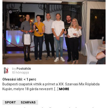
by
Postafiók
10 hónapja
Olvasási idő:
< 1
perc
Budapesti csapatok vitték a prímet a XIX. Szarvasi Mix Röplabda
MORE
Kupán, melyre 18 gárda nevezett. […]
SPORT
SZARVAS