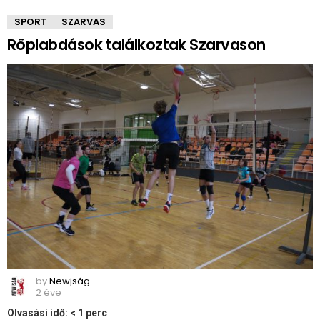
SPORT
SZARVAS
Röplabdások találkoztak Szarvason
by
Newjság
2 éve
Olvasási idő:
< 1
perc