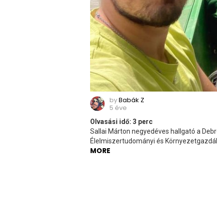
by
Babák Z
5 éve
Olvasási idő:
3
perc
Sallai Márton negyedéves hallgató a De
Élelmiszertudományi és Környezetgazdálk
MORE