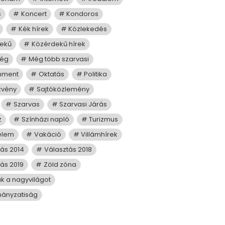
s
Koncert
Kondoros
Kék hírek
Közlekedés
ekű
Közérdekű hírek
ség
Még több szarvasi
mment
Oktatás
Politika
zvény
Sajtóközlemény
Szarvas
Szarvasi Járás
z
Színházi napló
Turizmus
elem
Vakáció
Villámhírek
tás 2014
Választás 2018
ás 2019
Zöld zóna
juk a nagyvilágot
ányzatiság