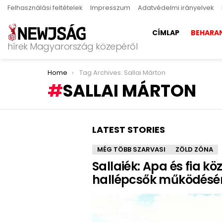
Felhasználási feltételek
Impresszum
Adatvédelmi irányelvek
CÍMLAP
BEHARA
hírek Magyarország közepéről
You are here:
Home
Tag Archives: Sallai Márton
SALLAI MÁRTON
LATEST STORIES
MÉG TÖBB SZARVASI
ZÖLD ZÓNA
Sallaiék: Apa és fia kö
hallépcsők működésé