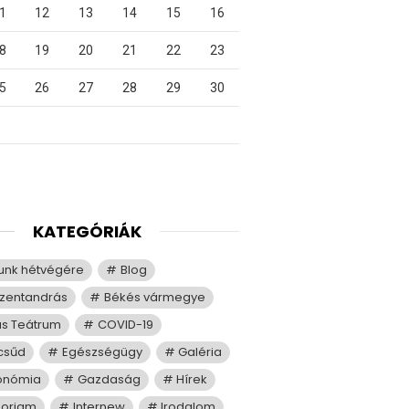
1
12
13
14
15
16
8
19
20
21
22
23
5
26
27
28
29
30
KATEGÓRIÁK
tunk hétvégére
Blog
zentandrás
Békés vármegye
us Teátrum
COVID-19
csűd
Egészségügy
Galéria
onómia
Gazdaság
Hírek
moriam
Internew
Irodalom