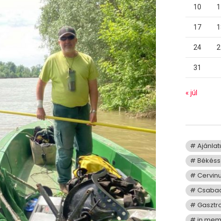
10
1
17
1
24
2
31
« júl
Ajánla
Békéss
Cervin
Csaba
Gasztr
in me