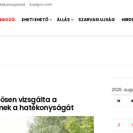
Médiaajánlat
Küldjön hírt!
NGOZÓ
EHETI EHETŐ
ÁLLÁS
SZARVASI UJSÁG
HIRD
2026. aug
zösen vizsgálta a
H
nek a hatékonyságát
3