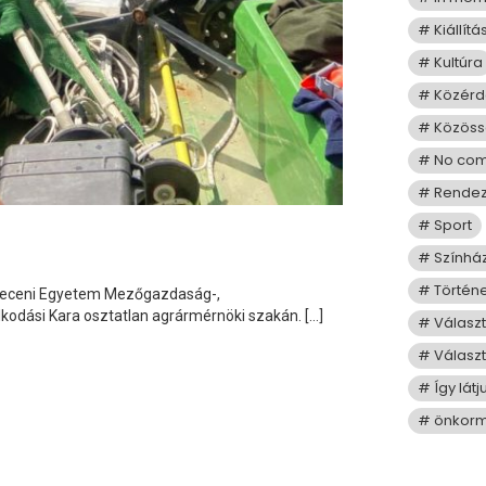
Kiállítá
Kultúra
Közérd
Közös
No co
Rende
Sport
Színhá
Történ
breceni Egyetem Mezőgazdaság-,
odási Kara osztatlan agrármérnöki szakán. […]
Válasz
Választ
Így lát
önkorm