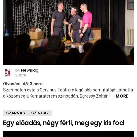
by
Newjság
2 éve
Olvasási idő:
3
perc
Szombaton este a Cervinus Teátrum legújabb bemutatóját láthatta
MORE
a közönség a Kamaraterem színpadán. Egressy Zoltán […]
SZARVAS
SZÍNHÁZ
Egy előadás, négy férfi, meg egy kis foci