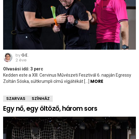
by
G.E.
2 éve
Olvasási idő:
3
perc
Kedden este a XIII. Cervinus Művészeti Fesztivál 6. napján Egressy
MORE
Zoltán Sóska, sültkrumpli című vígjátékát […]
SZARVAS
SZÍNHÁZ
Egy nő, egy öltöző, három sors