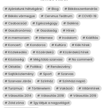
Ajánlatunk hétvégére
Blog
Békésszentandrás
Békés vármegye
Cervinus Teátrum
COVID-19
Csabacsűd
Egészségügy
Galéria
Gasztronómia
Gazdaság
Hírek
in memoriam
Internew
Irodalom
Kiállítás
Koncert
Kondoros
Kultúra
Kék hírek
Közlekedés
Közérdekű
Közérdekű hírek
Közösség
Még több szarvasi
No comment
Oktatás
Politika
Rendezvény
Sajtóközlemény
Sport
Szarvas
Szarvasi Járás
Színház
Színházi napló
Turizmus
Történelem
Vakáció
Villámhírek
Választás 2014
Választás 2018
Választás 2019
Zöld zóna
Így látjuk a nagyvilágot