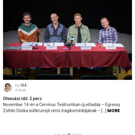
by
G.E.
3 éve
Olvasási idő:
2
perc
November 14-én a Cervinus Teátrumban új előadás – Egressy
MORE
Zoltán Sóska sültkrumpli című tragikomédiájának – […]