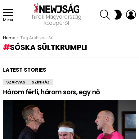
SEARCH
L
SWITCH
hírek Magyarország
SKIN
Menu
közepéről
You are here:
Home
Tag Archives: Sóska sültkrumpli
SÓSKA SÜLTKRUMPLI
LATEST STORIES
SZARVAS
SZÍNHÁZ
Három férfi, három sors, egy nő