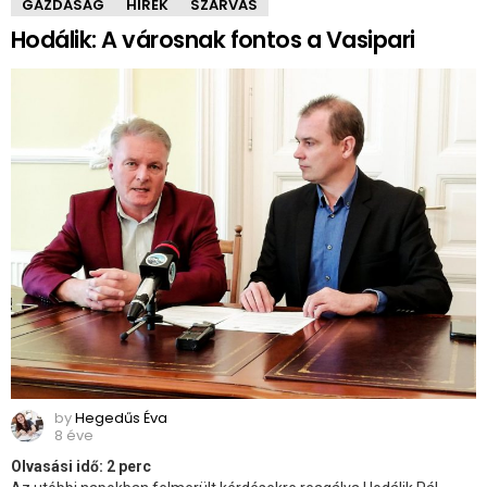
GAZDASÁG
HÍREK
SZARVAS
Hodálik: A városnak fontos a Vasipari
by
Hegedűs Éva
8 éve
Olvasási idő:
2
perc