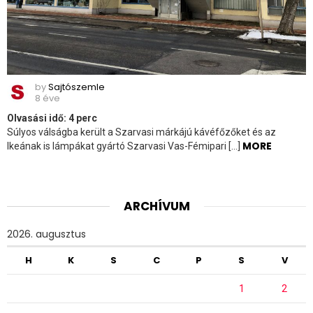
by
Sajtószemle
8 éve
Olvasási idő:
4
perc
Súlyos válságba került a Szarvasi márkájú kávéfőzőket és az
MORE
Ikeának is lámpákat gyártó Szarvasi Vas-Fémipari […]
ARCHÍVUM
2026. augusztus
H
K
S
C
P
S
V
1
2