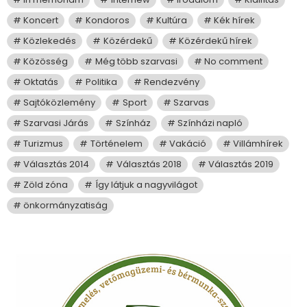
Koncert
Kondoros
Kultúra
Kék hírek
Közlekedés
Közérdekű
Közérdekű hírek
Közösség
Még több szarvasi
No comment
Oktatás
Politika
Rendezvény
Sajtóközlemény
Sport
Szarvas
Szarvasi Járás
Színház
Színházi napló
Turizmus
Történelem
Vakáció
Villámhírek
Választás 2014
Választás 2018
Választás 2019
Zöld zóna
Így látjuk a nagyvilágot
önkormányzatiság