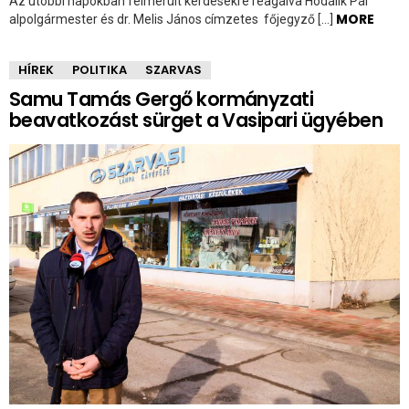
Az utóbbi napokban felmerült kérdésekre reagálva Hodálik Pál
MORE
alpolgármester és dr. Melis János címzetes főjegyző […]
HÍREK
POLITIKA
SZARVAS
Samu Tamás Gergő kormányzati
beavatkozást sürget a Vasipari ügyében