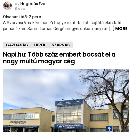
by
Hegedűs Éva
8 éve
Olvasási idő:
2
perc
A Szarvasi Vas-Fémipari Zrt. ügye miatt tartott sajtótájékoztatót
MORE
január 17-én Samu Tamás Gergő megyei önkormányzati […]
GAZDASÁG
HÍREK
SZARVAS
Napi.hu: Több száz embert bocsát el a
nagy múltú magyar cég