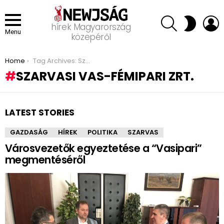
SEARCH
L
SWITCH
hírek Magyarország
SKIN
Menu
közepéről
You are here:
Home
Tag Archives: Szarvasi Vas-Fémipari Zrt.
SZARVASI VAS-FÉMIPARI ZRT.
LATEST STORIES
GAZDASÁG
HÍREK
POLITIKA
SZARVAS
Városvezetők egyeztetése a “Vasipari”
megmentéséről