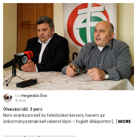
by
Hegedűs Éva
8 éve
Olvasási idő:
3
perc
Nem siránkozni kell és felelősöket keresni, hanem az
MORE
önkormányzatnak kell valamit lépni – foglalt álláspontot […]