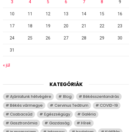
3
4
5
6
7
8
9
10
11
12
13
14
15
16
17
18
19
20
21
22
23
24
25
26
27
28
29
30
31
« júl
KATEGÓRIÁK
Ajánlatunk hétvégére
Blog
Békésszentandrás
Békés vármegye
Cervinus Teátrum
COVID-19
Csabacsűd
Egészségügy
Galéria
Gasztronómia
Gazdaság
Hírek
in memoriam
Internew
Irodalom
Kiállítás