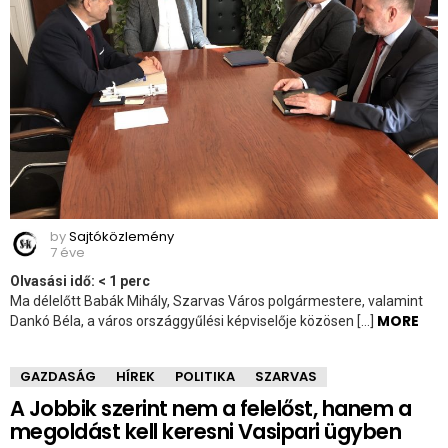
by
Sajtóközlemény
7 éve
Olvasási idő:
< 1
perc
Ma délelőtt Babák Mihály, Szarvas Város polgármestere, valamint
MORE
Dankó Béla, a város országgyűlési képviselője közösen […]
GAZDASÁG
HÍREK
POLITIKA
SZARVAS
A Jobbik szerint nem a felelőst, hanem a
megoldást kell keresni Vasipari ügyben