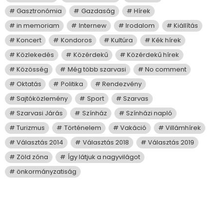
Gasztronómia
Gazdaság
Hírek
in memoriam
Internew
Irodalom
Kiállítás
Koncert
Kondoros
Kultúra
Kék hírek
Közlekedés
Közérdekű
Közérdekű hírek
Közösség
Még több szarvasi
No comment
Oktatás
Politika
Rendezvény
Sajtóközlemény
Sport
Szarvas
Szarvasi Járás
Színház
Színházi napló
Turizmus
Történelem
Vakáció
Villámhírek
Választás 2014
Választás 2018
Választás 2019
Zöld zóna
Így látjuk a nagyvilágot
önkormányzatiság