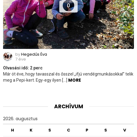
0
by
Hegedűs Éva
7 éve
Olvasási idő:
2
perc
Már öt éve, hogy tavasszal és ősszel „ifjú vendégmunkásokkal” telik
MORE
meg a Pepi-kert. Egy-egy ilyen […]
ARCHÍVUM
2026. augusztus
H
K
S
C
P
S
V