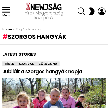
SEARCH
L
SWITCH
hírek Magyarország
SKIN
Menu
közepéről
You are here:
Home
Tag Archives: szorgos hangyák
SZORGOS HANGYÁK
LATEST STORIES
HÍREK
SZARVAS
ZÖLD ZÓNA
Jubilált a szorgos hangyák napja