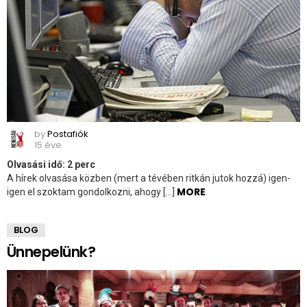
by
Postafiók
15 éve
Olvasási idő:
2
perc
A hírek olvasása közben (mert a tévében ritkán jutok hozzá) igen-
MORE
igen el szoktam gondolkozni, ahogy […]
BLOG
Ünnepelünk?