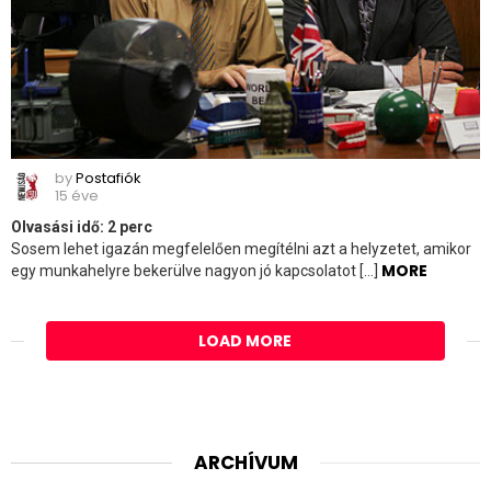
by
Postafiók
15 éve
Olvasási idő:
2
perc
Sosem lehet igazán megfelelően megítélni azt a helyzetet, amikor
MORE
egy munkahelyre bekerülve nagyon jó kapcsolatot […]
LOAD MORE
ARCHÍVUM