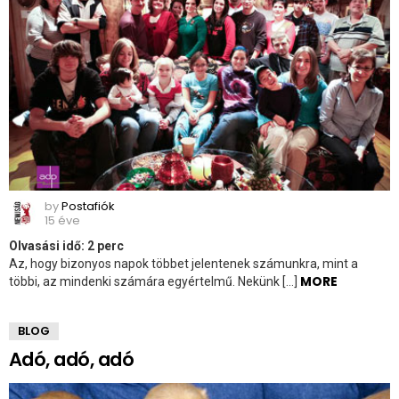
by
Postafiók
15 éve
Olvasási idő:
2
perc
Az, hogy bizonyos napok többet jelentenek számunkra, mint a
MORE
többi, az mindenki számára egyértelmű. Nekünk […]
BLOG
Adó, adó, adó