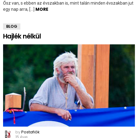
Ősz van, s ebben az évszakban is, mint talán minden évszakban jut
MORE
egy nap arra, […]
BLOG
Hajlék nélkül
by
Postafiók
15 éve