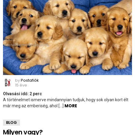
by
Postafiók
15 éve
Olvasási idő:
2
perc
A történelmet ismerve mindannyian tudjuk, hogy sok olyan kort élt
MORE
már meg az emberiség, ahol […]
BLOG
Milyen vagy?