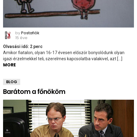
by
Postafiók
15 éve
Olvasási idő:
2
perc
Amikor fiatalon, olyan 16-17 évesen először bonyolódunk olyan
igazi érzelmekkel teli, szerelmes kapcsolatba valakivel, azt […]
MORE
BLOG
Barátom a főnököm