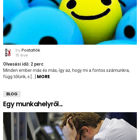
by
Postafiók
15 éve
Olvasási idő:
2
perc
Minden ember más és más, így az, hogy mi a fontos számunkra,
MORE
függ tőlünk, s […]
BLOG
Egy munkahelyről…