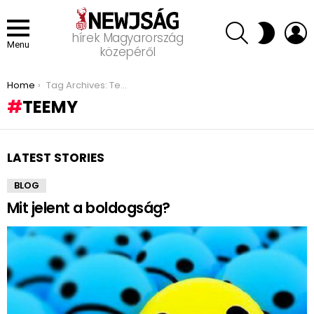
SEARCH
L
SWITCH
hírek Magyarország
SKIN
Menu
közepéről
You are here:
Home
Tag Archives: Teemy
TEEMY
LATEST STORIES
BLOG
Mit jelent a boldogság?