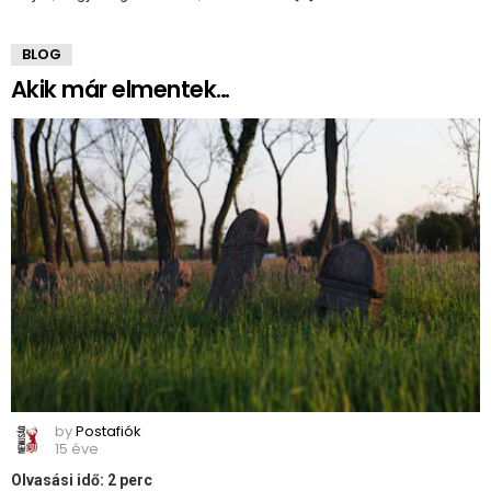
BLOG
Akik már elmentek…
by
Postafiók
15 éve
Olvasási idő:
2
perc