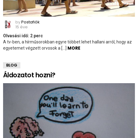
by
Postafiók
15 éve
Olvasási idő:
2
perc
A tv-ben, a hírműsorokban egyre többet lehet hallani arról, hogy az
MORE
egyetemet végzett orvosok a […]
BLOG
Áldozatot hozni?