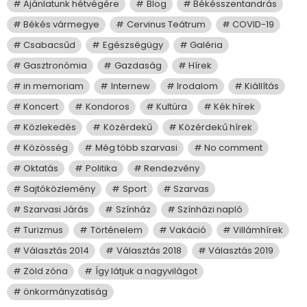
Ajánlatunk hétvégére
Blog
Békésszentandrás
Békés vármegye
Cervinus Teátrum
COVID-19
Csabacsűd
Egészségügy
Galéria
Gasztronómia
Gazdaság
Hírek
in memoriam
Internew
Irodalom
Kiállítás
Koncert
Kondoros
Kultúra
Kék hírek
Közlekedés
Közérdekű
Közérdekű hírek
Közösség
Még több szarvasi
No comment
Oktatás
Politika
Rendezvény
Sajtóközlemény
Sport
Szarvas
Szarvasi Járás
Színház
Színházi napló
Turizmus
Történelem
Vakáció
Villámhírek
Választás 2014
Választás 2018
Választás 2019
Zöld zóna
Így látjuk a nagyvilágot
önkormányzatiság