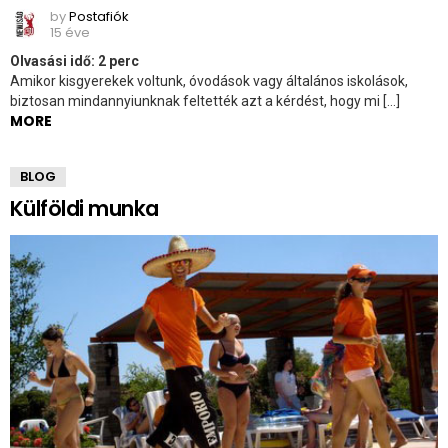
by
Postafiók
15 éve
Olvasási idő:
2
perc
Amikor kisgyerekek voltunk, óvodások vagy általános iskolások,
biztosan mindannyiunknak feltették azt a kérdést, hogy mi […]
MORE
BLOG
Külföldi munka