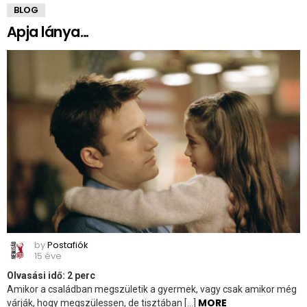
BLOG
Apja lánya…
by
Postafiók
15 éve
Olvasási idő:
2
perc
Amikor a családban megszületik a gyermek, vagy csak amikor még
MORE
várják, hogy megszülessen, de tisztában […]