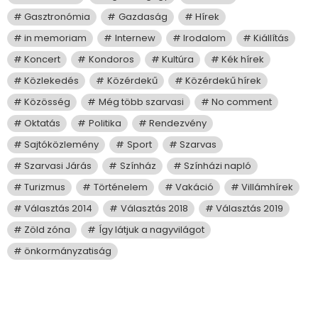
Gasztronómia
Gazdaság
Hírek
in memoriam
Internew
Irodalom
Kiállítás
Koncert
Kondoros
Kultúra
Kék hírek
Közlekedés
Közérdekű
Közérdekű hírek
Közösség
Még több szarvasi
No comment
Oktatás
Politika
Rendezvény
Sajtóközlemény
Sport
Szarvas
Szarvasi Járás
Színház
Színházi napló
Turizmus
Történelem
Vakáció
Villámhírek
Választás 2014
Választás 2018
Választás 2019
Zöld zóna
Így látjuk a nagyvilágot
önkormányzatiság