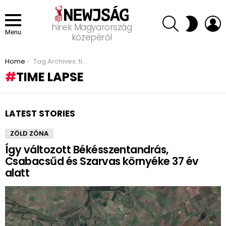
SEARCH
L
SWITCH
hírek Magyarország
SKIN
Menu
közepéről
You are here:
Home
Tag Archives: time lapse
TIME LAPSE
LATEST STORIES
ZÖLD ZÓNA
Így változott Békésszentandrás,
Csabacsűd és Szarvas környéke 37 év
alatt