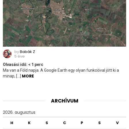
by
Babák Z
5 éve
Olvasási idő:
< 1
perc
Ma van a Föld napja. A Google Earth egy olyan funkcióval jött ki a
MORE
minap, […]
ARCHÍVUM
2026. augusztus
H
K
S
C
P
S
V