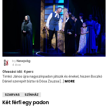
by
Newjság
4 éve
Olvasási idő:
4
perc
Timkó János újra nagyszínpadon játszik és énekel, hiszen Boczkó
MORE
Dániel szerepét bízta rá Dósa Zsuzsa […]
SZARVAS
SZÍNHÁZ
Két férfi egy padon