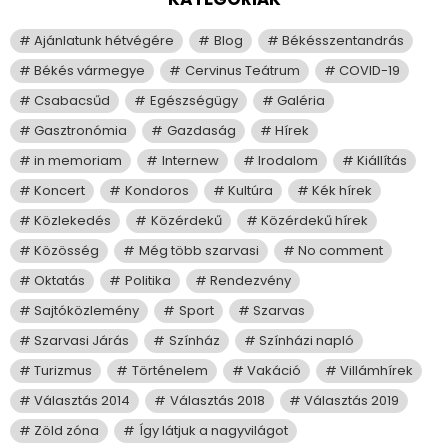
Ajánlatunk hétvégére
Blog
Békésszentandrás
Békés vármegye
Cervinus Teátrum
COVID-19
Csabacsűd
Egészségügy
Galéria
Gasztronómia
Gazdaság
Hírek
in memoriam
Internew
Irodalom
Kiállítás
Koncert
Kondoros
Kultúra
Kék hírek
Közlekedés
Közérdekű
Közérdekű hírek
Közösség
Még több szarvasi
No comment
Oktatás
Politika
Rendezvény
Sajtóközlemény
Sport
Szarvas
Szarvasi Járás
Színház
Színházi napló
Turizmus
Történelem
Vakáció
Villámhírek
Választás 2014
Választás 2018
Választás 2019
Zöld zóna
Így látjuk a nagyvilágot