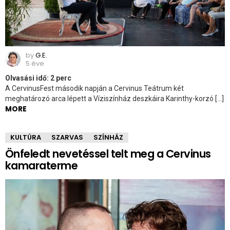
by
G.E.
5 éve
Olvasási idő:
2
perc
A CervinusFest második napján a Cervinus Teátrum két
meghatározó arca lépett a Víziszínház deszkáira Karinthy-korzó […]
MORE
KULTÚRA
SZARVAS
SZÍNHÁZ
Önfeledt nevetéssel telt meg a Cervinus
kamaraterme