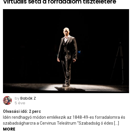
Virtuális séta a forradalom tiszteletére
by
Babák Z
5 éve
Olvasási idő:
2
perc
Idén rendhagyó módon emlékezik az 1848-49-es forradalomra és
szabadságharcra a Cervinus Teleátrum “Szabadság ó édes […]
MORE