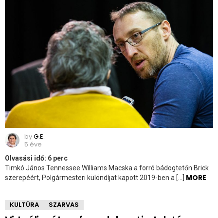
by
G.E.
5 éve
Olvasási idő:
6
perc
Timkó János Tennessee Williams Macska a forró bádogtetőn Brick
MORE
szerepéért, Polgármesteri különdíjat kapott 2019-ben a […]
KULTÚRA
SZARVAS