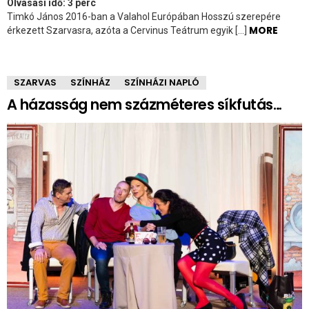
Olvasási idő:
3
perc
Timkó János 2016-ban a Valahol Európában Hosszú szerepére
MORE
érkezett Szarvasra, azóta a Cervinus Teátrum egyik […]
SZARVAS
SZÍNHÁZ
SZÍNHÁZI NAPLÓ
A házasság nem százméteres síkfutás…