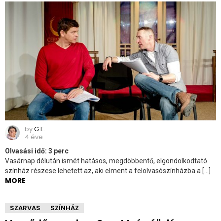
by
G.E.
4 éve
Olvasási idő:
3
perc
Vasárnap délután ismét hatásos, megdöbbentő, elgondolkodtató
színház részese lehetett az, aki elment a felolvasószínházba a […]
MORE
SZARVAS
SZÍNHÁZ