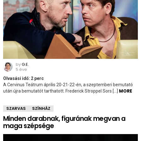
by
G.E.
5 éve
Olvasási idő:
2
perc
A Cervinus Teátrum április 20-21-22-én, a szeptemberi bemutató
MORE
után újra bemutatót tarthatott. Frederick Stroppel Sors […]
SZARVAS
SZÍNHÁZ
Minden darabnak, figurának megvan a
maga szépsége