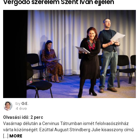
Vergődő szerelem Szent Iván éjjelén
by
G.E.
4 éve
Olvasási idő:
2
perc
Vasárnap délután a Cervinus Tátrumban ismét felolvasószínház
várta közönségét. Ezúttal August Strindberg Julie kisasszony című
MORE
[…]