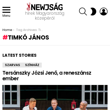
SEARCH
L
SWITCH
hírek Magyarország
SKIN
Menu
közepéről
You are here:
Home
Tag Archives: Timkó János
TIMKÓ JÁNOS
LATEST STORIES
SZARVAS
SZÍNHÁZ
Tersánszky Józsi Jenő, a reneszánsz
ember