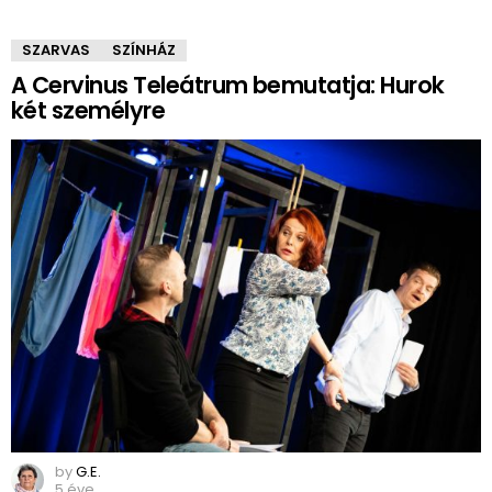
SZARVAS
SZÍNHÁZ
A Cervinus Teleátrum bemutatja: Hurok
két személyre
by
G.E.
5 éve