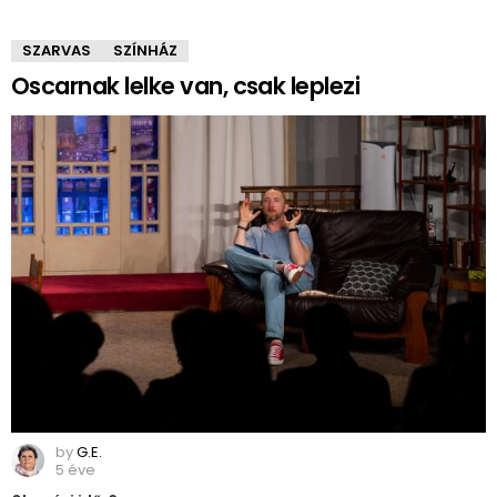
SZARVAS
SZÍNHÁZ
Oscarnak lelke van, csak leplezi
by
G.E.
5 éve