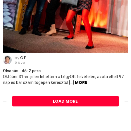
by
G.E.
5 éve
Olvasási idő:
2
perc
Október 31-én jelen lehettem a LégyOtt felvételén, azóta eltelt 97
MORE
nap és bár számítógépen keresztül […]
LOAD MORE