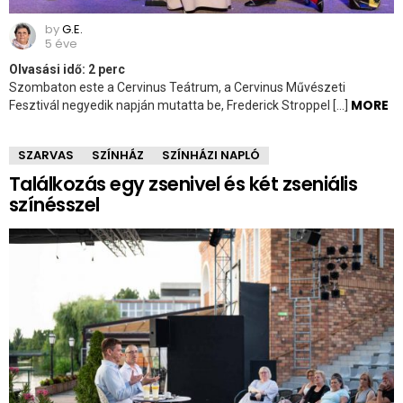
by
G.E.
5 éve
Olvasási idő:
2
perc
Szombaton este a Cervinus Teátrum, a Cervinus Művészeti
MORE
Fesztivál negyedik napján mutatta be, Frederick Stroppel […]
SZARVAS
SZÍNHÁZ
SZÍNHÁZI NAPLÓ
Találkozás egy zsenivel és két zseniális
színésszel