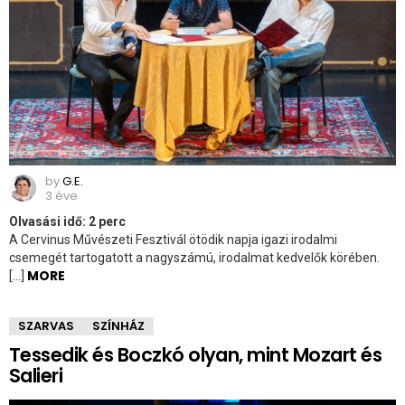
by
G.E.
3 éve
Olvasási idő:
2
perc
A Cervinus Művészeti Fesztivál ötödik napja igazi irodalmi
csemegét tartogatott a nagyszámú, irodalmat kedvelők körében.
MORE
[…]
SZARVAS
SZÍNHÁZ
Tessedik és Boczkó olyan, mint Mozart és
Salieri