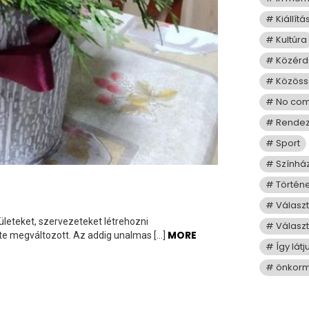
Kiállítá
Kultúra
Közérd
Közös
No co
Rende
Sport
Színhá
Történ
Válasz
leteket, szervezeteket létrehozni
Választ
MORE
te megváltozott. Az addig unalmas […]
Így lát
önkorm