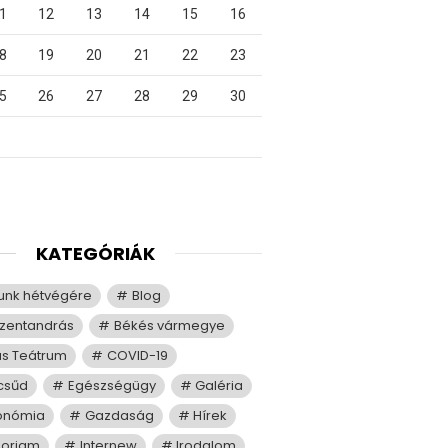
1
12
13
14
15
16
8
19
20
21
22
23
5
26
27
28
29
30
KATEGÓRIÁK
tunk hétvégére
Blog
zentandrás
Békés vármegye
us Teátrum
COVID-19
csűd
Egészségügy
Galéria
onómia
Gazdaság
Hírek
moriam
Internew
Irodalom