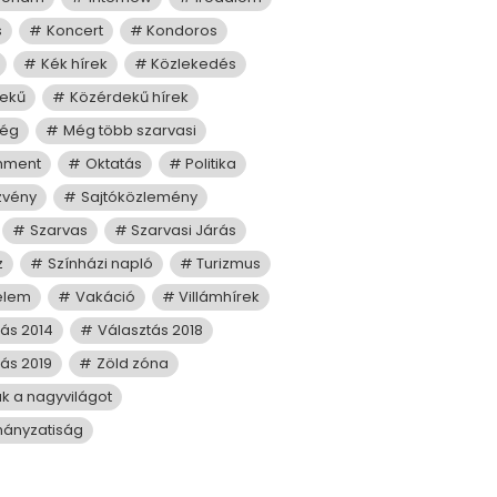
s
Koncert
Kondoros
Kék hírek
Közlekedés
ekű
Közérdekű hírek
ség
Még több szarvasi
mment
Oktatás
Politika
zvény
Sajtóközlemény
Szarvas
Szarvasi Járás
z
Színházi napló
Turizmus
elem
Vakáció
Villámhírek
tás 2014
Választás 2018
ás 2019
Zöld zóna
juk a nagyvilágot
ányzatiság