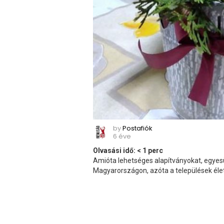
by
Postafiók
6 éve
Olvasási idő:
< 1
perc
Amióta lehetséges alapítványokat, egyesü
Magyarországon, azóta a települések éle