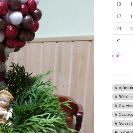
10
1
17
1
24
2
31
« júl
Ajánla
Békéss
Cervin
Csaba
Gasztr
in me