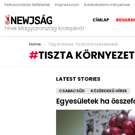
Felhasználási feltételek
Impresszum
Adatvédelmi irányelvek
CÍMLAP
BEHARA
hírek Magyarország közepéről
You are here:
Home
Tag Archives: Tiszta Környezetünkért Alapítvány
TISZTA KÖRNYEZE
LATEST STORIES
CSABACSŰD
KÖZÉRDEKŰ HÍREK
Egyesületek ha össze