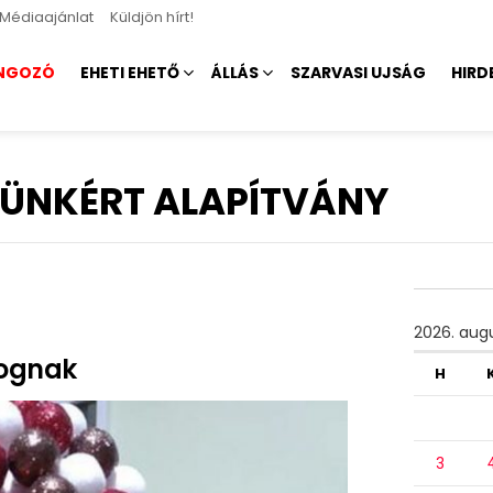
Médiaajánlat
Küldjön hírt!
NGOZÓ
EHETI EHETŐ
ÁLLÁS
SZARVASI UJSÁG
HIRD
TÜNKÉRT ALAPÍTVÁNY
2026. aug
fognak
H
3