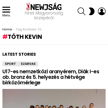
SEARCH
L
SWITCH
hírek Magyarország
SKIN
Menu
közepéről
You are here:
Home
Tag Archives: Tóth Kevin
TÓTH KEVIN
LATEST STORIES
SPORT
SZARVAS
U17-es nemzetközi aranyérem, Diák I-es
ob. bronz és 5. helyezés a hétvége
birkózómérlege