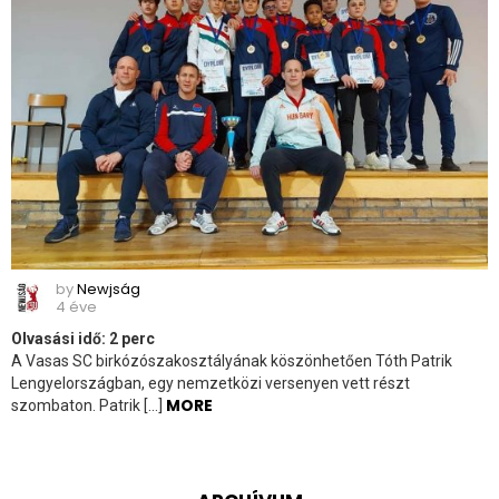
by
Newjság
4 éve
Olvasási idő:
2
perc
A Vasas SC birkózószakosztályának köszönhetően Tóth Patrik
Lengyelországban, egy nemzetközi versenyen vett részt
MORE
szombaton. Patrik […]