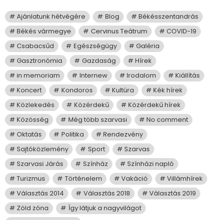
Ajánlatunk hétvégére
Blog
Békésszentandrás
Békés vármegye
Cervinus Teátrum
COVID-19
Csabacsűd
Egészségügy
Galéria
Gasztronómia
Gazdaság
Hírek
in memoriam
Internew
Irodalom
Kiállítás
Koncert
Kondoros
Kultúra
Kék hírek
Közlekedés
Közérdekű
Közérdekű hírek
Közösség
Még több szarvasi
No comment
Oktatás
Politika
Rendezvény
Sajtóközlemény
Sport
Szarvas
Szarvasi Járás
Színház
Színházi napló
Turizmus
Történelem
Vakáció
Villámhírek
Választás 2014
Választás 2018
Választás 2019
Zöld zóna
Így látjuk a nagyvilágot