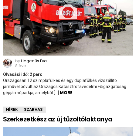
0
by
Hegedűs Éva
8 éve
Olvasási idő:
2
perc
Országosan 12 szimplafülkés és egy duplafülkés vízszállító
járművel bővült az Országos Katasztrófavédelmi Főigazgatóság
MORE
gépjárműparkja, amelyből […]
HÍREK
SZARVAS
Szerkezetkész az új tűzoltólaktanya