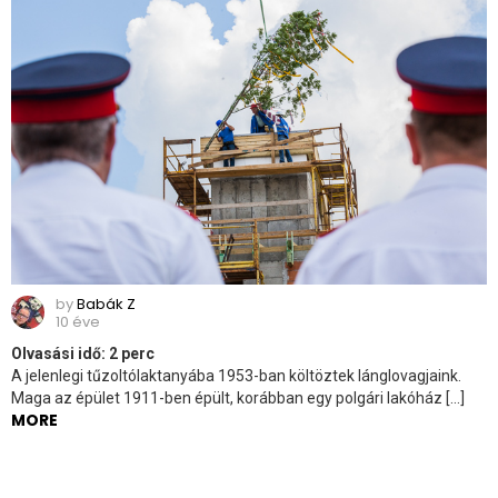
by
Babák Z
10 éve
Olvasási idő:
2
perc
A jelenlegi tűzoltólaktanyába 1953-ban költöztek lánglovagjaink.
Maga az épület 1911-ben épült, korábban egy polgári lakóház […]
MORE