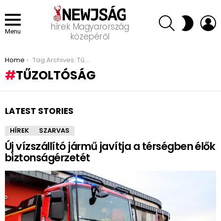
SEARCH
L
SWITCH
hírek Magyarország
SKIN
Menu
közepéről
You are here:
Home
Tag Archives: Tűzoltóság
TŰZOLTÓSÁG
LATEST STORIES
HÍREK
SZARVAS
Új vízszállító jármű javítja a térségben élők
biztonságérzetét