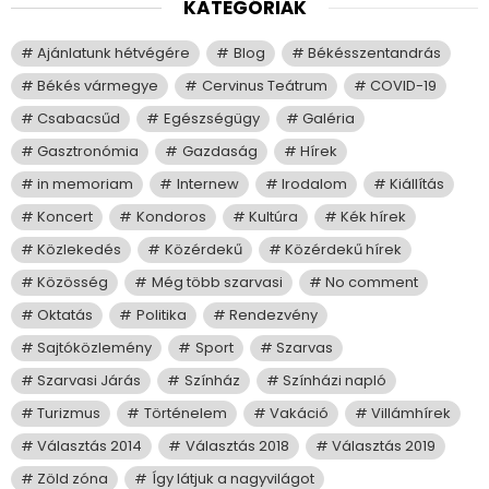
KATEGÓRIÁK
Ajánlatunk hétvégére
Blog
Békésszentandrás
Békés vármegye
Cervinus Teátrum
COVID-19
Csabacsűd
Egészségügy
Galéria
Gasztronómia
Gazdaság
Hírek
in memoriam
Internew
Irodalom
Kiállítás
Koncert
Kondoros
Kultúra
Kék hírek
Közlekedés
Közérdekű
Közérdekű hírek
Közösség
Még több szarvasi
No comment
Oktatás
Politika
Rendezvény
Sajtóközlemény
Sport
Szarvas
Szarvasi Járás
Színház
Színházi napló
Turizmus
Történelem
Vakáció
Villámhírek
Választás 2014
Választás 2018
Választás 2019
Zöld zóna
Így látjuk a nagyvilágot