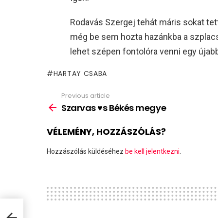
Rodavás Szergej tehát máris sokat tett
még be sem hozta hazánkba a szplacse
lehet szépen fontolóra venni egy úja
HARTAY CSABA
Previous article
See
more
Szarvas ♥s Békés megye
VÉLEMÉNY, HOZZÁSZÓLÁS?
Hozzászólás küldéséhez
be kell jelentkezni
.