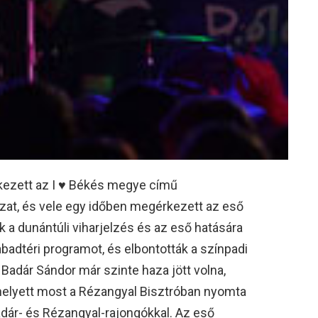
kezett az I ♥ Békés megye című
at, és vele egy időben megérkezett az eső
k a dunántúli viharjelzés és az eső hatására
abadtéri programot, és elbontották a színpadi
 Badár Sándor már szinte haza jött volna,
 Ehelyett most a Rézangyal Bisztróban nyomta
adár- és Rézangyal-rajongókkal. Az eső