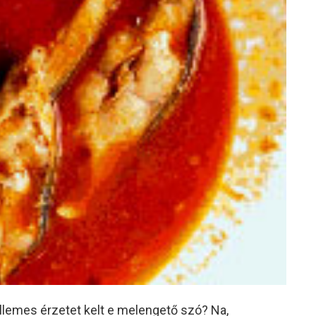
llemes érzetet kelt e melengető szó? Na,