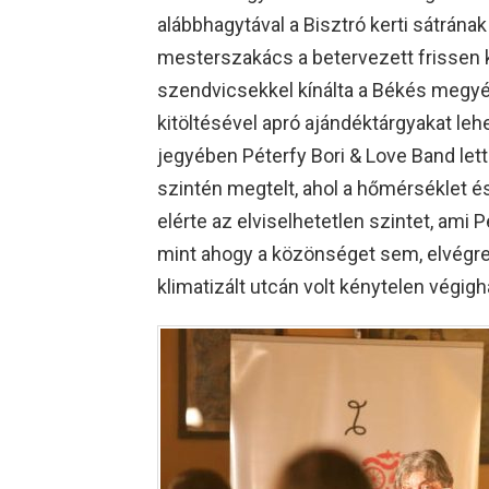
alábbhagytával a Bisztró kerti sátrána
mesterszakács a betervezett frissen k
szendvicsekkel kínálta a Békés megyé
kitöltésével apró ajándéktárgyakat lehe
jegyében Péterfy Bori & Love Band let
szintén megtelt, ahol a hőmérséklet és
elérte az elviselhetetlen szintet, ami P
mint ahogy a közönséget sem, elvégre ők
klimatizált utcán volt kénytelen végigh