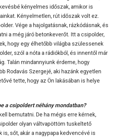
 kevésbé kényelmes időszak, amikor is
inkat. Kényelmetlen, rút időszak volt ez.
older. Vége a hajolgatásnak, rázkódásnak, és
tni a még járó betonkeverőt. Itt a csipolder,
nek, hogy egy élhetőbb világba szülessenek
der, szól a nóta a rádiókból, és innentől már
g. Talán mindannyiunk érdeme, hogy
kább Rodavás Szergejé, aki hazánk egyetlen
tővé tette, hogy az Ön lakásában is helye
be a csipoldert néhány mondatban?
ell bemutatni. De ha mégis erre kérnek,
sipolder olyan váltvapöttöm tuskeltető
is, sőt, akár a nagypapa kedvencévé is