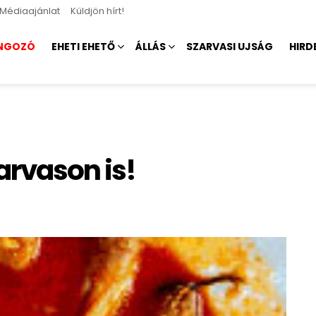
Médiaajánlat
Küldjön hírt!
NGOZÓ
EHETI EHETŐ
ÁLLÁS
SZARVASI UJSÁG
HIRD
arvason is!