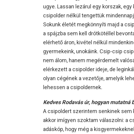
ugye. Lassan lezárul egy korszak, egy
csipolder nélkül tengettük mindennapja
Sokunk életét megkönnyíti majd a csip
a spájzba sem kell drótkötéllel bevonta
elérhető áron, kivétel nélkül mindenki
gyermekeink, unokáink. Csip-csip csipol
nem álom, hanem megérdemelt valósá
elérkezett a csipolder ideje, de legin
olyan cégének a vezetője, amelyik lehe
lehessen a csipoldernek.
Kedves Rodavás úr, hogyan mutatná 
A csipoldert szerintem senkinek sem k
akkor imígyen szoktam válaszolni: a c
adáskóp, hogy még a kisgyermekeknek 