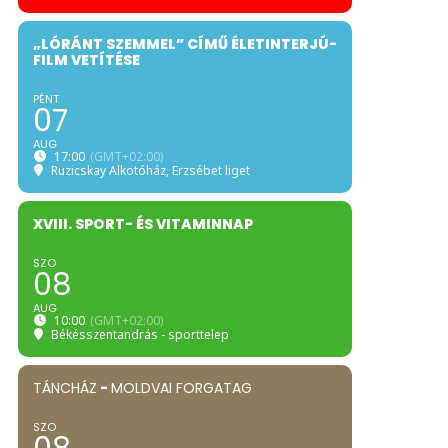
„LÓRÁNT SZEMMEL” CÍMŰ ÉLETINTERJÚ-
FILM VETÍTÉSE
PÉNT
07
AUG
17:00
(GMT+02:00)
Ruzicskay Alkotóház
, Erzsébet liget
XVIII. SPORT- ÉS VITAMINNAP
SZO
08
AUG
10:00
(GMT+02:00)
Békésszentandrás - sporttelep
TÁNCHÁZ
-
MOLDVAI FORGATAG
SZO