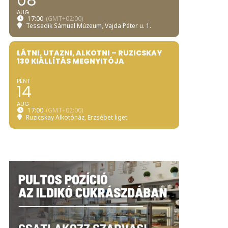
08
AUG
17:00
(GMT+02:00)
Tessedik Sámuel Múzeum
, Vajda Péter u. 1.
LÁTNI, UTAZNI, ALKOTNI – RUZICSKAY
130 KIÁLLÍTÁS MEGNYITÓJA
PÉNT
14
AUG
17:00
(GMT+02:00)
Ruzicskay Alkotóház
, Erzsébet liget