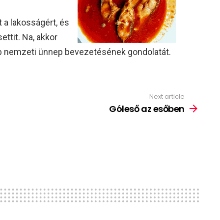
 a lakosságért, és
ttit. Na, akkor
bb nemzeti ünnep bevezetésének gondolatát.
Next article
Góleső az esőben