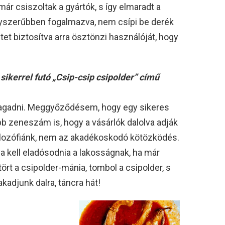
r csiszoltak a gyártók, s így elmaradt a
Egyszerűbben fogalmazva, nem csípi be derék
tet biztosítva arra ösztönzi használóját, hogy
ikerrel futó „Csip-csip csipolder” című
tagadni. Meggyőződésem, hogy egy sikeres
b zeneszám is, hogy a vásárlók dalolva adják
filozófiánk, nem az akadékoskodó kötözködés.
 kell eladósodnia a lakosságnak, ha már
ört a csipolder-mánia, tombol a csipolder, s
adjunk dalra, táncra hát!