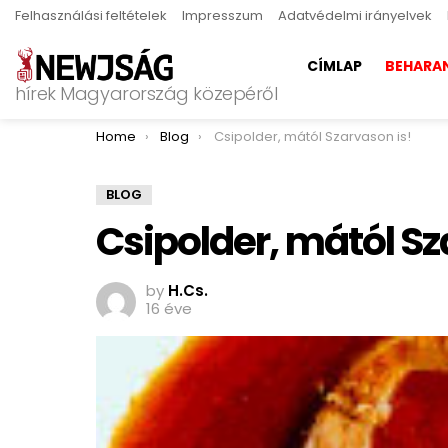
Felhasználási feltételek
Impresszum
Adatvédelmi irányelvek
CÍMLAP
BEHARA
hírek Magyarország közepéről
You are here:
Home
Blog
Csipolder, mától Szarvason is!
BLOG
Csipolder, mától Sz
by
H.Cs.
16 éve