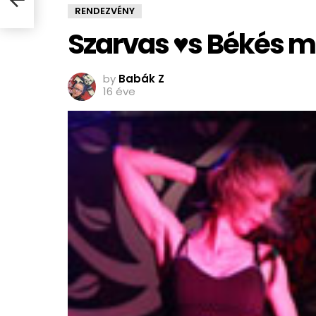
RENDEZVÉNY
Szarvas ♥s Békés 
by
Babák Z
16 éve