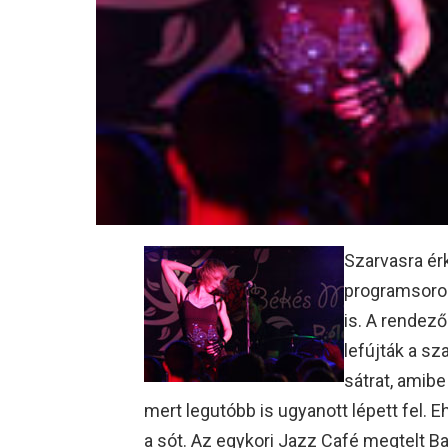
Szarvasra ér
programsoroz
is. A rendező
lefújták a sz
sátrat, amibe
mert legutóbb is ugyanott lépett fel.
a sót. Az egykori Jazz Café megtelt B