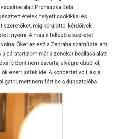
k védelme alatt Prohászka Béla
észített ételek helyett csokikkal és
t szeretőket, míg körülötte kérdőívek
tett nyerni. A másik fellépő a szeretet
t volna. Őket az eső a Zebrába száműzte, ami
 a páratartalom már a zenekar beállása alatt
éterfy Borit nem zavarta, elvégre ebből él,
 ezért jöttek ide. A koncertet volt, aki a
allgatni, mert nem fért be a dunsztolóba.