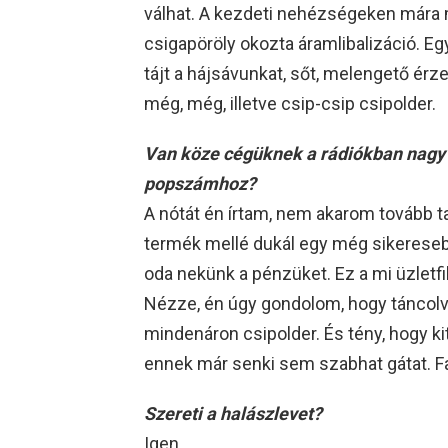
válhat. A kezdeti nehézségeken mára má
csigapöröly okozta áramlibalizáció. 
tájt a hájsávunkat, sőt, melengető érze
még, még, illetve csip-csip csipolder.
Van köze cégüknek a rádiókban nagy s
popszámhoz?
A nótát én írtam, nem akarom tovább 
termék mellé dukál egy még sikereseb
oda nekünk a pénzüket. Ez a mi üzlet
Nézze, én úgy gondolom, hogy táncolva
mindenáron csipolder. És tény, hogy kit
ennek már senki sem szabhat gátat. Fak
Szereti a halászlevet?
Igen.