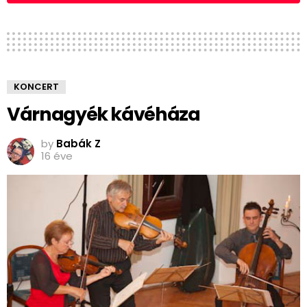
KONCERT
Várnagyék kávéháza
by
Babák Z
16 éve