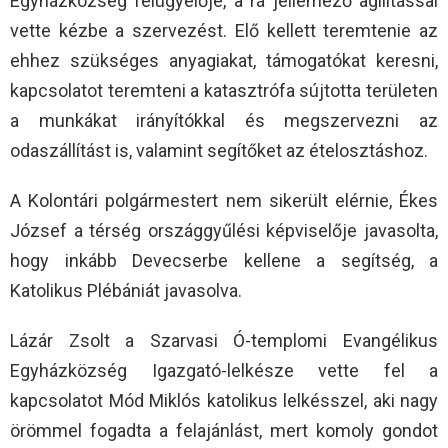
Egyházközség felügyelője, a rá jellemező agilitással
vette kézbe a szervezést. Elő kellett teremtenie az
ehhez szükséges anyagiakat, támogatókat keresni,
kapcsolatot teremteni a katasztrófa sújtotta területen
a munkákat irányítókkal és megszervezni az
odaszállítást is, valamint segítőket az ételosztáshoz.
A Kolontári polgármestert nem sikerült elérnie, Ékes
József a térség országgyűlési képviselője javasolta,
hogy inkább Devecserbe kellene a segítség, a
Katolikus Plébániát javasolva.
Lázár Zsolt a Szarvasi Ó-templomi Evangélikus
Egyházközség Igazgató-lelkésze vette fel a
kapcsolatot Mód Miklós katolikus lelkésszel, aki nagy
örömmel fogadta a felajánlást, mert komoly gondot