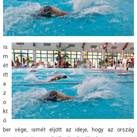
Is
m
ét
itt
a
z
o
kt
ó
ber vége, ismét eljött az ideje, hogy az ország