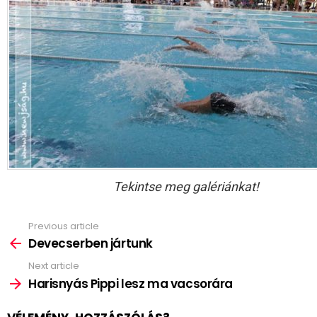
Tekintse meg galériánkat!
Previous article
See
more
Devecserben jártunk
Next article
Harisnyás Pippi lesz ma vacsorára