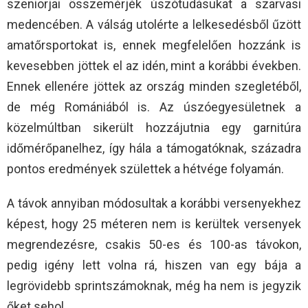
szeniorjai összemérjék úszótudásukat a szarvasi
medencében. A válság utolérte a lelkesedésből űzött
amatőrsportokat is, ennek megfelelően hozzánk is
kevesebben jöttek el az idén, mint a korábbi években.
Ennek ellenére jöttek az ország minden szegletéből,
de még Romániából is. Az úszóegyesületnek a
közelmúltban sikerült hozzájutnia egy garnitúra
időmérőpanelhez, így hála a támogatóknak, századra
pontos eredmények születtek a hétvége folyamán.
A távok annyiban módosultak a korábbi versenyekhez
képest, hogy 25 méteren nem is kerültek versenyek
megrendezésre, csakis 50-es és 100-as távokon,
pedig igény lett volna rá, hiszen van egy bája a
legrövidebb sprintszámoknak, még ha nem is jegyzik
őket sehol.