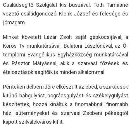
Családsegítő Szolgálat kis buszával, Tóth Tamásné
vezető családgondozó, Klenk József és felesége és
jómagam.
Minket követett Lázár Zsolt saját gépkocsijával, a
Körös Tv munkatársával, Balatoni Lászlónéval, az Ó-
templomi Evangélikus Egyházközség munkatársával
és Pásztor Mátyással, akik a szarvasi főzések és
ételosztások segítőik is minden alkalommal.
Pénteken délben időre elkészült az ebéd, a szakácsok
kitűnő babgulyást, bográcsgulyást és székelygulyást
készítettek, hozzá kínáltuk a finomabbnál finomabb
házi süteményeket és szarvasi Zsobeni pékségtől
kapott szilvalekváros kiflit.