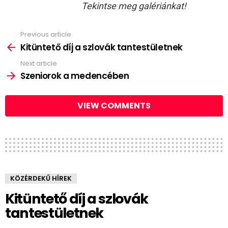
Tekintse meg galériánkat!
Previous article
See
more
Kitüntető díj a szlovák tantestületnek
Next article
Szeniorok a medencében
VIEW COMMENTS
KÖZÉRDEKŰ HÍREK
Kitüntető díj a szlovák
tantestületnek