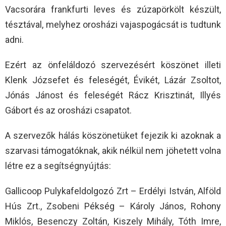
Vacsorára frankfurti leves és zúzapörkölt készült,
tésztával, melyhez orosházi vajaspogácsát is tudtunk
adni.
Ezért az önfeláldozó szervezésért köszönet illeti
Klenk Józsefet és feleségét, Évikét, Lázár Zsoltot,
Jónás Jánost és feleségét Rácz Krisztinát, Illyés
Gábort és az orosházi csapatot.
A szervezők hálás köszönetüket fejezik ki azoknak a
szarvasi támogatóknak, akik nélkül nem jöhetett volna
létre ez a segítségnyújtás:
Gallicoop Pulykafeldolgozó Zrt – Erdélyi István, Alföld
Hús Zrt., Zsobeni Pékség – Károly János, Rohony
Miklós, Besenczy Zoltán, Kiszely Mihály, Tóth Imre,