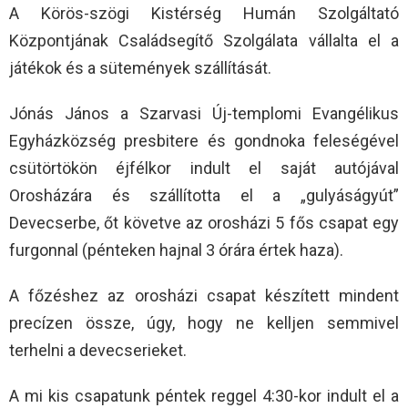
A Körös-szögi Kistérség Humán Szolgáltató
Központjának Családsegítő Szolgálata vállalta el a
játékok és a sütemények szállítását.
Jónás János a Szarvasi Új-templomi Evangélikus
Egyházközség presbitere és gondnoka feleségével
csütörtökön éjfélkor indult el saját autójával
Orosházára és szállította el a „gulyáságyút”
Devecserbe, őt követve az orosházi 5 fős csapat egy
furgonnal (pénteken hajnal 3 órára értek haza).
A főzéshez az orosházi csapat készített mindent
precízen össze, úgy, hogy ne kelljen semmivel
terhelni a devecserieket.
A mi kis csapatunk péntek reggel 4:30-kor indult el a