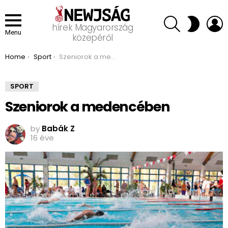
SEARCH
L
SWITCH
hírek Magyarország
SKIN
Menu
közepéről
You are here:
Home
Sport
Szeniorok a medencében
SPORT
Szeniorok a medencében
by
Babák Z
16 éve