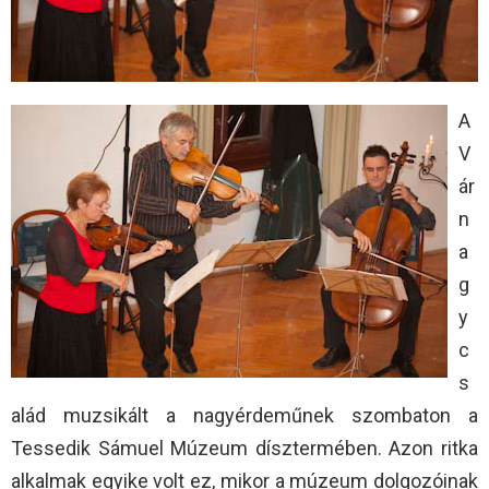
A
V
ár
n
a
g
y
c
s
alád muzsikált a nagyérdeműnek szombaton a
Tessedik Sámuel Múzeum dísztermében. Azon ritka
alkalmak egyike volt ez, mikor a múzeum dolgozóinak