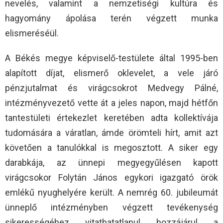
nevelés, valamint a nemzetiségi kultúra és
hagyomány ápolása terén végzett munka
elismeréséül.
A Békés megye képviselő-testülete által 1995-ben
alapított díjat, elismerő oklevelet, a vele járó
pénzjutalmat és virágcsokrot Medvegy Pálné,
intézményvezető vette át a jeles napon, majd hétfőn
tantestületi értekezlet keretében adta kollektívája
tudomására a váratlan, ámde örömteli hírt, amit azt
követően a tanulókkal is megosztott. A siker egy
darabkája, az ünnepi megyegyűlésen kapott
virágcsokor Folytán János egykori igazgató örök
emlékű nyughelyére került. A nemrég 60. jubileumát
ünneplő intézményben végzett tevékenység
sikerességéhez vitathatatlanul hozzájárul a