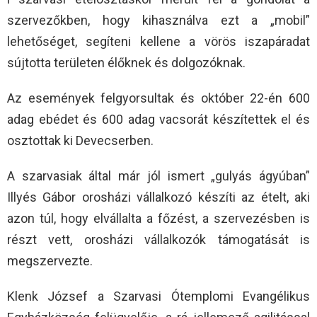
szervezőkben, hogy kihasználva ezt a „mobil”
lehetőséget, segíteni kellene a vörös iszapáradat
sújtotta területen élőknek és dolgozóknak.
Az események felgyorsultak és október 22-én 600
adag ebédet és 600 adag vacsorát készítettek el és
osztottak ki Devecserben.
A szarvasiak által már jól ismert „gulyás ágyúban”
Illyés Gábor orosházi vállalkozó készíti az ételt, aki
azon túl, hogy elvállalta a főzést, a szervezésben is
részt vett, orosházi vállalkozók támogatását is
megszervezte.
Klenk József a Szarvasi Ótemplomi Evangélikus