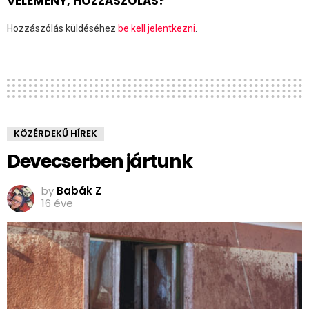
VÉLEMÉNY, HOZZÁSZÓLÁS?
Hozzászólás küldéséhez
be kell jelentkezni
.
KÖZÉRDEKŰ HÍREK
Devecserben jártunk
by
Babák Z
16 éve