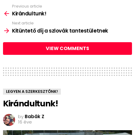
Previous article
See
more
Kirándultunk!
Next article
Kitüntető díj a szlovák tantestületnek
VIEW COMMENTS
LEGYEN A SZERKESZTŐNK!
Kirándultunk!
by
Babák Z
16 éve