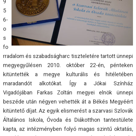
9
5
6-
o
s
fo
rradalom és szabadságharc tiszteletére tartott ünnepi
megyegyűlésen 2010. október 22-én, pénteken
kitüntették a megye kulturális és hitéletében
maradandót alkotókat. Így a Jókai Színház
Vigadójában Farkas Zoltán megyei elnök ünnepi
beszéde után négyen vehették át a Békés Megyéért
kitüntető díjat. Az egyik elismerést a szarvasi Szlovák
Általános Iskola, Óvoda és Diákotthon tantestülete
kapta, az intézményben folyó magas szintű oktatás,