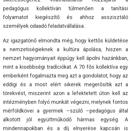
pedagógus kollektíván túlmenően a tanítási
folyamatot kiegészítő és ahhoz asszisztáló
személyek odaadó feladatvállalása.
Az igazgatónő elmondta még, hogy kettős küldetése
a nemzetiségieknek a kultúra ápolása, hiszen a
nemzet hagyományait éppúgy kell ápolni hazánkban,
mint a kisebbségi tradíciókat. A 70 fős kollektíva egy
emberként fogalmazta meg azt a gondolatot, hogy az
eddigi és a most elért sikerek megerősítik azt a
törekvést, miszerint azon a lefektetett úton kell az
intézményben folyó munkát végezni, melynek fontos
mérföldkövei a gyermek –szülő –pedagógus által
alkotott jól együttműködő hármas egység. A
mindennapokban és a díj elnyerése kapcsán is