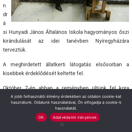
n
dr
á
si Hunyadi János Általános Iskola hagyományos őszi
kirándulását az idei tanévben Nyíregyházára
terveztük.
A meghirdetett állatkerti látogatás elsősorban a
kisebbek érdeklődését keltette fel.
Október 7-én abban a reményben ültünk fel kora
reggel az autóbuszra, hogy az időjárás kegyes lesz
A jobb felhasználói élmény érdekében az oldalon cookie-kat
használunk. Oldalunk használatával, Ön elfogadja a cookie-k
hozzánk, és egy kellemes, napsütéses őszi
használatát.
kirándulás elé nézünk.
OK
Adatvédelmi irányelvek
10 óra körül végre befutott a busz Sóstóra. A