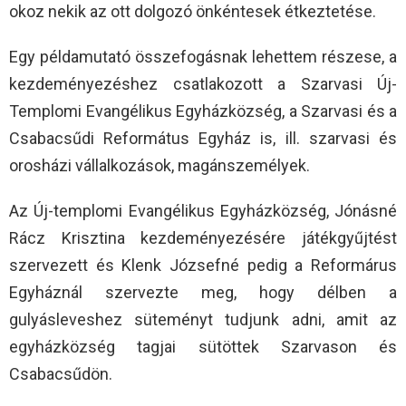
okoz nekik az ott dolgozó önkéntesek étkeztetése.
Egy példamutató összefogásnak lehettem részese, a
kezdeményezéshez csatlakozott a Szarvasi Új-
Templomi Evangélikus Egyházközség, a Szarvasi és a
Csabacsűdi Református Egyház is, ill. szarvasi és
orosházi vállalkozások, magánszemélyek.
Az Új-templomi Evangélikus Egyházközség, Jónásné
Rácz Krisztina kezdeményezésére játékgyűjtést
szervezett és Klenk Józsefné pedig a Reformárus
Egyháznál szervezte meg, hogy délben a
gulyásleveshez süteményt tudjunk adni, amit az
egyházközség tagjai sütöttek Szarvason és
Csabacsűdön.