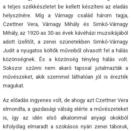
a teljes székkészletet be kellett készíteni az eladás
helyszínére. Míg a Várnagy család három tagja,
Czettner Vera, Várnagy Mihály és Simkó-Várnagy
Mihály, az 1920-as 30-as évek kávéházi muzsikájából
adott ízelítőt, a zenei szünetekben Simkó-Várnagy
Judit a nyugatos költők műveiből olvasott fel a hálás
közönségnek. És a közönség tényleg hálás volt.
Sokszor szűnni nem akaró tapssal jutalmazták a
művészeket, akik szemmel láthatóan jól is érezték
magukat.
Az előadás ingyenes volt, de ahogy azt Czettner Vera
elmondta, a gazdasági válság elérte a művészeteket
is, így az idén első alkalommal anyagi okokból
kifolyólag elmaradt a szokásos nyári zenei táboruk,