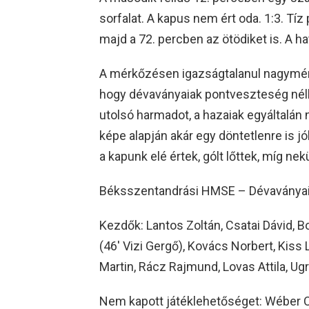
sorfalat. A kapus nem ért oda. 1:3. Tí
majd a 72. percben az ötödiket is. A 
A mérkőzésen igazságtalanul nagymére
hogy dévaványaiak pontveszteség nélkü
utolsó harmadot, a hazaiak egyáltalán 
képe alapján akár egy döntetlenre is j
a kapunk elé értek, gólt lőttek, míg n
Béksszentandrási HMSE – Dévaványai 
Kezdők: Lantos Zoltán, Csatai Dávid, B
(46′ Vizi Gergő), Kovács Norbert, Kiss 
Martin, Rácz Rajmund, Lovas Attila, Ug
Nem kapott játéklehetőséget: Wéber 