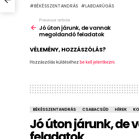
BÉKÉSSZENTANDRÁS
LABDARÚGÁS
Previous article
See
more
Jó úton járunk, de vannak
megoldandó feladatok
VÉLEMÉNY, HOZZÁSZÓLÁS?
Hozzászólás küldéséhez
be kell jelentkezni
.
BÉKÉSSZENTANDRÁS
CSABACSŰD
HÍREK
K
Jó úton járunk, d
feladatok