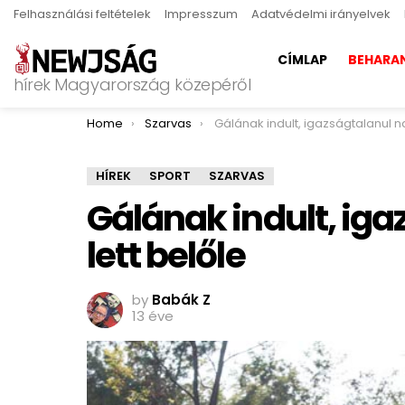
Felhasználási feltételek
Impresszum
Adatvédelmi irányelvek
CÍMLAP
BEHARA
hírek Magyarország közepéről
You are here:
Home
Szarvas
Gálának indult, igazságtalanul nagy zakó lett 
HÍREK
SPORT
SZARVAS
Gálának indult, ig
lett belőle
by
Babák Z
13 éve