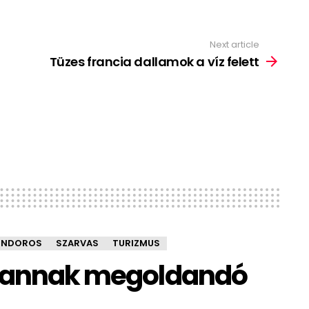
Next article
Tüzes francia dallamok a víz felett
ONDOROS
SZARVAS
TURIZMUS
e vannak megoldandó