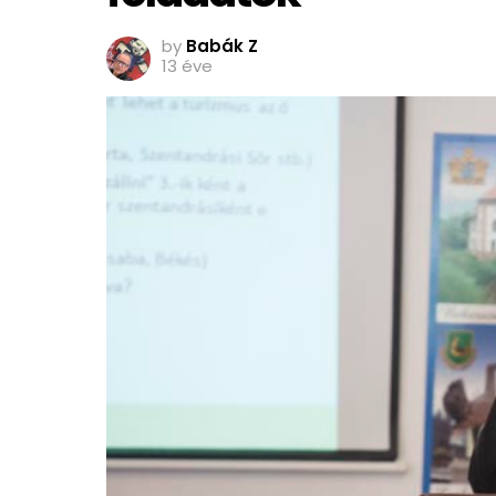
by
Babák Z
13 éve