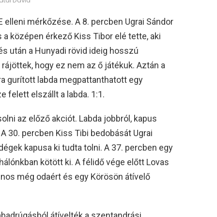
atai Dávid
E elleni mérkőzése. A 8. percben Ugrai Sándor
s a középen érkező Kiss Tibor elé tette, aki
zdés után a Hunyadi rövid ideig hosszú
e rájöttek, hogy ez nem az ő játékuk. Aztán a
a gurított labda megpattanthatott egy
elett elszállt a labda. 1:1.
lni az előző akciót. Labda jobbról, kapus
. A 30. percben Kiss Tibi bedobását Ugrai
ndégek kapusa ki tudta tolni. A 37. percben egy
álónkban kötött ki. A félidő vége előtt Lovas
ajnos még odaért és egy Körösön átívelő
badrúgásból átívelték a szentandrási