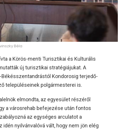
vinszky Béla
vta a Körös-menti Turisztikai és Kulturális
utatták új turisztikai stratégiájukat. A
t -Békésszentandrástól Kondorosig terjedő-
ző településeinek polgármesterei is.
lelnök elmondta, az egyesület részéről
ogy a városrehab befejezése után fontos
szabályozná az egységes arculatot a
 idén nyilvánvalóvá vált, hogy nem jön elég