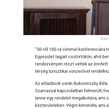
Buko
“50-ről 100-ra’ címmel konferenciára hí
Egyesület tagjait csütörtökön, ahol bem
rendezvényen részt vettek az érintet
térség turisztikai vonzerővel rendelke
Az előadások során Bukovinszky Béla a
Szarvassal kapcsolatban felmerült, h
lenne egy rendelet megalkotása, ami 
közterületeken. Végre kimondta, ami az