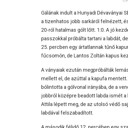
Cs
Gálának indult a Hunyadi Dévaványai S
a tizenhatos jobb sarkáról felnézett, é
20-ról hatalmas gólt lőtt. 1:0. A jó ke
passzokkal próbálta tartani a labdát, d
25. percben egy ártatlannak tűnő kapur
fűcsomón, de Lantos Zoltán kapus keze f
A ványaiak ezután megpróbálták lemáso
mellett el, de azúttal a kapufa mentett
bólintotta a gólvonal irányába, de a ve
jobbról középre beadott labda ismét a h
Attila lépett meg, de az utolsó védő s
labdával felszabadított.
A második félidő 12. percében egy sza