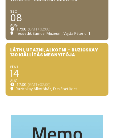
SZO
08
AUG
17:00
(GMT+02:00)
Tessedik Sámuel Múzeum
, Vajda Péter u. 1.
LÁTNI, UTAZNI, ALKOTNI – RUZICSKAY
130 KIÁLLÍTÁS MEGNYITÓJA
PÉNT
14
AUG
17:00
(GMT+02:00)
Ruzicskay Alkotóház
, Erzsébet liget