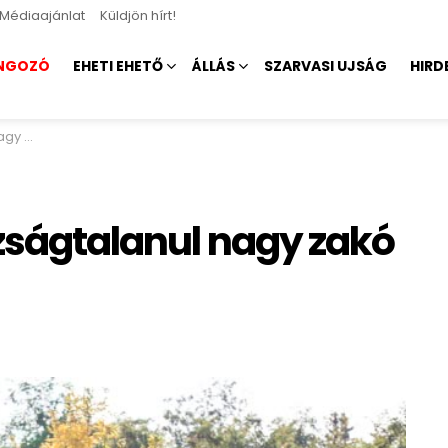
Médiaajánlat
Küldjön hírt!
NGOZÓ
EHETI EHETŐ
ÁLLÁS
SZARVASI UJSÁG
HIRD
belőle
azságtalanul nagy zakó