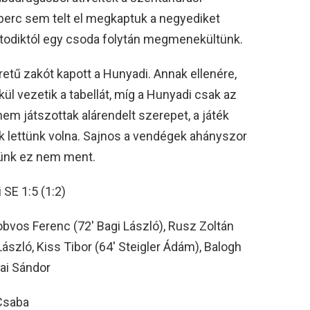
z perc sem telt el megkaptuk a negyediket
hatodiktól egy csoda folytán megmenekültünk.
tű zakót kapott a Hunyadi. Annak ellenére,
l vezetik a tabellát, míg a Hunyadi csak az
nem játszottak alárendelt szerepet, a játék
ók lettünk volna. Sajnos a vendégek ahányszor
ekünk ez nem ment.
SE 1:5 (1:2)
obvos Ferenc (72′ Bagi László), Rusz Zoltán
László, Kiss Tibor (64′ Steigler Ádám), Balogh
rai Sándor
Csaba