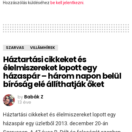
Hozzászólás küldéséhez
be kell jelentkezni
.
SZARVAS
VILLÁMHÍREK
Háztartási cikkeket és
élelmiszereket lopott egy
házaspár – három napon belül
bíróság elé állíthatják őket
by
Babák Z
13 éve
Háztartási cikkeket és élelmiszereket lopott egy
házaspár egy üzletből 2013. december 20-án