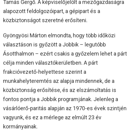
Tamás Gergő. A képviselőjelölt a mezőgazdaságra
alapozott feldolgozóipart, a gépipart és a
közbiztonságot szeretné erősíteni.
Gyöngyösi Márton elmondta, hogy több időközi
választáson is győzött a Jobbik – legutóbb
Ásotthalmon – ezért csakis a győzelem lehet a párt
célja minden választókerületben. A párt
frakcióvezető-helyettese szerint a
munkahelyteremtés az alapja mindennek, de a
közbiztonság erősítése, és az elszámoltatás is
fontos pontja a Jobbik programjának. Jelenleg a
vásárlóerő-paritás alapján az 1970-es évek szintjén
vagyunk, és ez a mérlege az elmúlt 23 év
kormányainak.