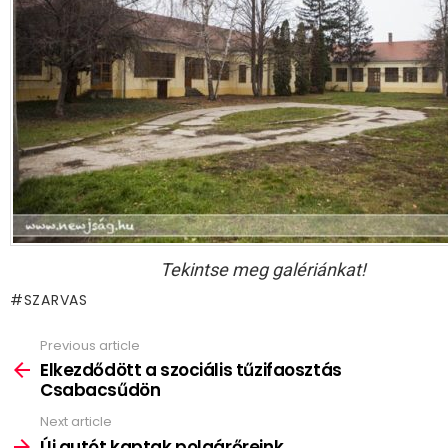
Tekintse meg galériánkat!
SZARVAS
Previous article
See
more
Elkezdődött a szociális tűzifaosztás
Csabacsűdön
Next article
Új autót kaptak polgárőreink