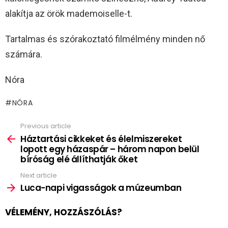
alakítja az örök mademoiselle-t.
Tartalmas és szórakoztató filmélmény minden nő
számára.
Nóra
NÓRA
Previous article
See
more
Háztartási cikkeket és élelmiszereket
lopott egy házaspár – három napon belül
bíróság elé állíthatják őket
Next article
Luca-napi vigasságok a múzeumban
VÉLEMÉNY, HOZZÁSZÓLÁS?