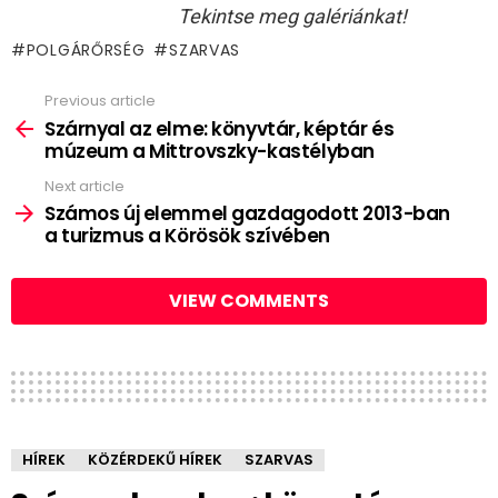
Tekintse meg galériánkat!
POLGÁRŐRSÉG
SZARVAS
Previous article
See
more
Szárnyal az elme: könyvtár, képtár és
múzeum a Mittrovszky-kastélyban
Next article
Számos új elemmel gazdagodott 2013-ban
a turizmus a Körösök szívében
VIEW COMMENTS
HÍREK
KÖZÉRDEKŰ HÍREK
SZARVAS