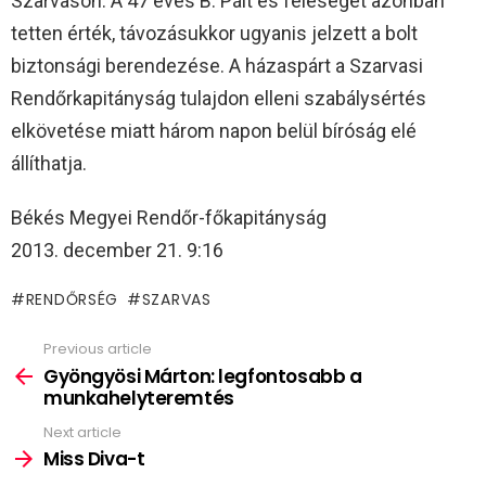
Szarvason. A 47 éves B. Pált és feleségét azonban
tetten érték, távozásukkor ugyanis jelzett a bolt
biztonsági berendezése. A házaspárt a Szarvasi
Rendőrkapitányság tulajdon elleni szabálysértés
elkövetése miatt három napon belül bíróság elé
állíthatja.
Békés Megyei Rendőr-főkapitányság
2013. december 21. 9:16
RENDŐRSÉG
SZARVAS
Previous article
See
more
Gyöngyösi Márton: legfontosabb a
munkahelyteremtés
Next article
Miss Diva-t