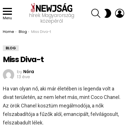
SEARCH
L
SWITCH
hírek Magyarország
SKIN
Menu
közepéről
You are here:
Home
Blog
Miss Diva-t
BLOG
Miss Diva-t
by
Nóra
13 éve
Ha van olyan nő, aki már életében is legenda volt a
divat területén, az nem lehet más, mint Coco Chanel.
Az örök Chanel kosztüm megálmodója, a nők
felszabadítója a fűzők alól, emancipált, felvilágosult,
felszabadult lélek.