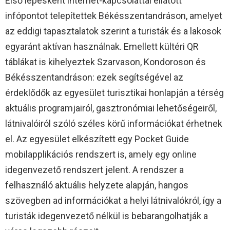
Első lépésként internet-kapcsolattal ellátott
infópontot telepítettek Békésszentandráson, amelyet
az eddigi tapasztalatok szerint a turisták és a lakosok
egyaránt aktívan használnak. Emellett kültéri QR
táblákat is kihelyeztek Szarvason, Kondoroson és
Békésszentandráson: ezek segítségével az
érdeklődők az egyesület turisztikai honlapján a térség
aktuális programjairól, gasztronómiai lehetőségeiről,
látnivalóiról szóló széles körű információkat érhetnek
el. Az egyesület elkészített egy Pocket Guide
mobilapplikációs rendszert is, amely egy online
idegenvezető rendszert jelent. A rendszer a
felhasználó aktuális helyzete alapján, hangos
szövegben ad információkat a helyi látnivalókról, így a
turisták idegenvezető nélkül is bebarangolhatják a