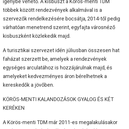
igénybe vehető. A kisbuszt a Körös-menti TDM
többek között rendezvények alkalmával is a
szervezők rendelkezésére bocsátja, 2014-től pedig
várhatóan menetrend szerint, egyfajta városnéző
kisbuszként közlekedik majd.
A turisztikai szervezet idén júliusban összesen hat
faházat szerzett be, amelyek a rendezvények
egységes arculatához is hozzájárulnak majd, és
amelyeket kedvezményes áron bérelhetnek a
kereskedők a jövőben.
KÖRÖS-MENTI KALANDOZÁSOK GYALOG ÉS KÉT
KERÉKEN
A Körös-menti TDM már 2011-es megalakulásakor