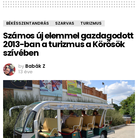
BÉKÉSSZENTANDRÁS
SZARVAS
TURIZMUS
Számos új elemmel gazdagodott
2013-ban a turizmus a Körösök
szívében
by
Babák Z
13 éve