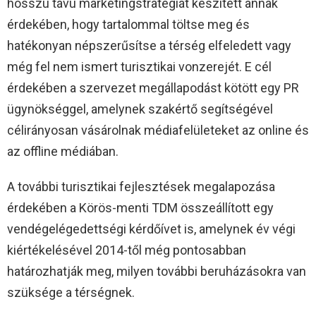
hosszú távú marketingstratégiát készített annak
érdekében, hogy tartalommal töltse meg és
hatékonyan népszerűsítse a térség elfeledett vagy
még fel nem ismert turisztikai vonzerejét. E cél
érdekében a szervezet megállapodást kötött egy PR
ügynökséggel, amelynek szakértő segítségével
célirányosan vásárolnak médiafelületeket az online és
az offline médiában.
A további turisztikai fejlesztések megalapozása
érdekében a Körös-menti TDM összeállított egy
vendégelégedettségi kérdőívet is, amelynek év végi
kiértékelésével 2014-től még pontosabban
határozhatják meg, milyen további beruházásokra van
szüksége a térségnek.