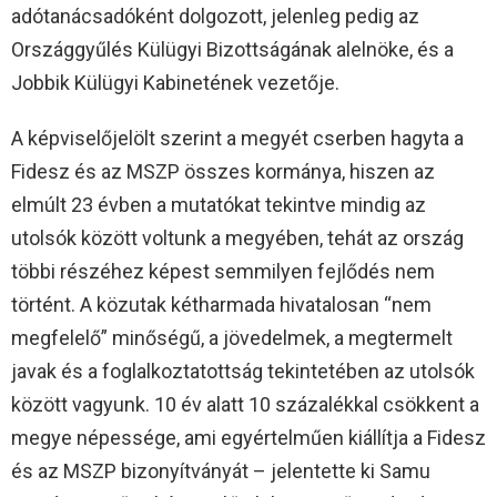
adótanácsadóként dolgozott, jelenleg pedig az
Országgyűlés Külügyi Bizottságának alelnöke, és a
Jobbik Külügyi Kabinetének vezetője.
A képviselőjelölt szerint a megyét cserben hagyta a
Fidesz és az MSZP összes kormánya, hiszen az
elmúlt 23 évben a mutatókat tekintve mindig az
utolsók között voltunk a megyében, tehát az ország
többi részéhez képest semmilyen fejlődés nem
történt. A közutak kétharmada hivatalosan “nem
megfelelő” minőségű, a jövedelmek, a megtermelt
javak és a foglalkoztatottság tekintetében az utolsók
között vagyunk. 10 év alatt 10 százalékkal csökkent a
megye népessége, ami egyértelműen kiállítja a Fidesz
és az MSZP bizonyítványát – jelentette ki Samu