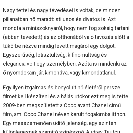
Nagy tettei és nagy tévedései is voltak, de minden
pillanatban nő maradt: stílusos és divatos is. Azt
mondta a miniszoknyáról, hogy nem fog sokáig tartani
(ebben tévedett) és az otthonából való távozás előtt a
tükörbe nézve mindig levett magáról egy dolgot.
Egyszerűség, letisztultság, kifinomultság és
elegancia volt egy személyben. Azóta is mindenki az
ő nyomdokain jár, kimondva, vagy kimondatlanul.
Egy ilyen izgalmas és bonyolult nő életéről persze
filmet kell készíteni és a hálás utókor ezt meg is tette.
2009-ben megszületett a Coco avant Chanel című
film, ami Coco Chanel néven került fogalomba itthon.
Egy messzemenően üdítő jelenség, egy szintén
különlegesnek számító színésznő, Audrey Tautou