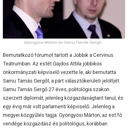
Gyöngyösi Márton és Samu Tamás Gergő
Bemutatkozó fórumot tartott a Jobbik a Cervinus
Teátrumban. Az estét Gajdos Attila jobbikos
önkormányzati képviselő vezette le, aki bemutatta
Samu Tamás Gergőt, a párt választókerületi jelöltjét.
Samu Tamás Gergő 27 éves, politológia szakon
szerzett diplomát, jelenleg közgazdaságtant tanul, és
egy évig már volt parlamenti képviselő. Jelenleg a
megyei közgyűlés tagja. Gyöngyösi Márton, az est fő
vendége közgazdász és politológus, korábban