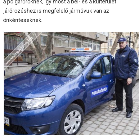
a polgárőröknek, így most a bel- és a külterületi
járőrözéshez is megfelelő járművük van az
önkénteseknek.