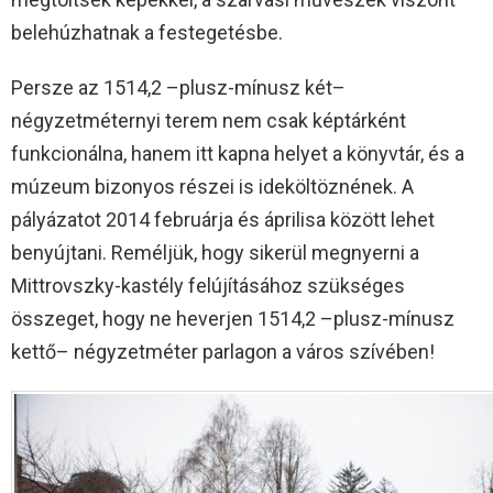
belehúzhatnak a festegetésbe.
Persze az 1514,2 –plusz-mínusz két–
négyzetméternyi terem nem csak képtárként
funkcionálna, hanem itt kapna helyet a könyvtár, és a
múzeum bizonyos részei is ideköltöznének. A
pályázatot 2014 februárja és áprilisa között lehet
benyújtani. Reméljük, hogy sikerül megnyerni a
Mittrovszky-kastély felújításához szükséges
összeget, hogy ne heverjen 1514,2 –plusz-mínusz
kettő– négyzetméter parlagon a város szívében!