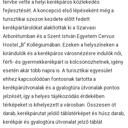
tervbe vette a helyi kerékpáros közlekedés
fejlesztését. A koncepció első lépéseként még a
turisztikai szezon kezdete előtt fedett
kerékpártárolókat alakítottak ki a Szarvasi
Arborétumban és a Szent István Egyetem Cervus
Hostel „B” Kollégiumában. Ezeken a helyszíneken a
kirándulók és a kerékpáros városnézésre indulók női,
férfi- és gyermekkerékpárt is kölcsönözhetnek, igény
esetén akár több napra is. A turisztikai egyesület
ehhez kapcsolódóan fontosnak tartotta a
kerékpárútvonalak és a gyalogtúra útvonalak pontos
jelzését, így a helyes tájékozódás érdekében
térképeket is kihelyezett a városban. Összesen öt
darab, kerékpárutat jelölő táblatérképet és húsz darab,
kerékpár és gyalogtúra útvonalat jelző táblát