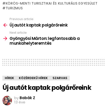
KÖRÖS-MENTI TURISZTIKAI ÉS KULTURÁLIS EGYESÜLET
TURIZMUS
Previous article
See
more
Új autót kaptak polgárőreink
Next article
Gyöngyösi Márton: legfontosabb a
munkahelyteremtés
HÍREK
KÖZÉRDEKŰ HÍREK
SZARVAS
Új autót kaptak polgárőreink
by
Babák Z
13 éve