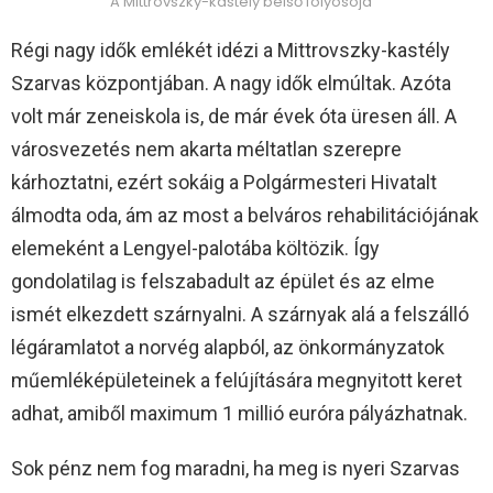
A Mittrovszky-kastély belső folyosója
Régi nagy idők emlékét idézi a Mittrovszky-kastély
Szarvas központjában. A nagy idők elmúltak. Azóta
volt már zeneiskola is, de már évek óta üresen áll. A
városvezetés nem akarta méltatlan szerepre
kárhoztatni, ezért sokáig a Polgármesteri Hivatalt
álmodta oda, ám az most a belváros rehabilitációjának
elemeként a Lengyel-palotába költözik. Így
gondolatilag is felszabadult az épület és az elme
ismét elkezdett szárnyalni. A szárnyak alá a felszálló
légáramlatot a norvég alapból, az önkormányzatok
műemléképületeinek a felújítására megnyitott keret
adhat, amiből maximum 1 millió euróra pályázhatnak.
Sok pénz nem fog maradni, ha meg is nyeri Szarvas