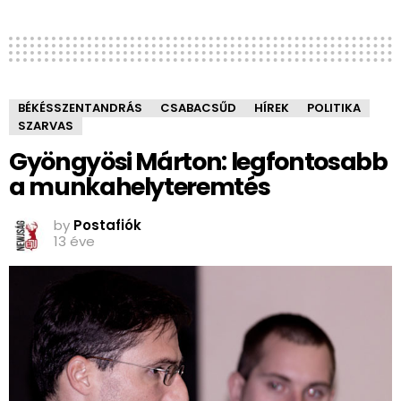
BÉKÉSSZENTANDRÁS
CSABACSŰD
HÍREK
POLITIKA
SZARVAS
Gyöngyösi Márton: legfontosabb
a munkahelyteremtés
by
Postafiók
13 éve