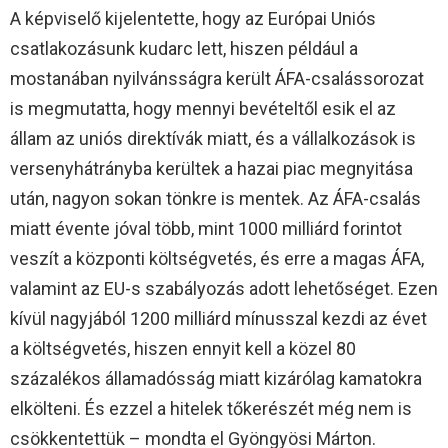
A képviselő kijelentette, hogy az Európai Uniós
csatlakozásunk kudarc lett, hiszen például a
mostanában nyilvánsságra került ÁFA-csalássorozat
is megmutatta, hogy mennyi bevételtől esik el az
állam az uniós direktívák miatt, és a vállalkozások is
versenyhátrányba kerültek a hazai piac megnyitása
után, nagyon sokan tönkre is mentek. Az ÁFA-csalás
miatt évente jóval több, mint 1000 milliárd forintot
veszít a központi költségvetés, és erre a magas ÁFA,
valamint az EU-s szabályozás adott lehetőséget. Ezen
kívül nagyjából 1200 milliárd mínusszal kezdi az évet
a költségvetés, hiszen ennyit kell a közel 80
százalékos államadósság miatt kizárólag kamatokra
elkölteni. És ezzel a hitelek tőkerészét még nem is
csökkentettük – mondta el Gyöngyösi Márton.