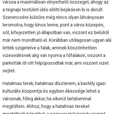
városa a maximálisan elnyerhető összeget, ahogy az
a tegnapi testületi ülés előtti bejáráson ki is derült.
Szerencsére külsőre még nincs olyan látványosan
leromolva, hogy kínos lenne, pont a város közepén,
sőt, kifejezetten jó állapotban van, viszont ez belülről
már nem mondható el. Korábban utólagosan ugyan alá
lettek szigetelve a falak, aminek köszönhetően
vizesedésnek alig van nyoma a főfalakon, viszont a
parketták itt-ott felpúposodtak már, ami viszont vizet
sejtet.
Hatalmas terek, hatalmas díszterem, a kastély igazi
kulturális központja és egyben ékessége lehet a
városnak, főleg akkor, ha sikerül tartalommal
megtölteni. Ahhoz, hogy a hatalmas tereket
megtöltsék képekkel, a szarvasi művészek viszont