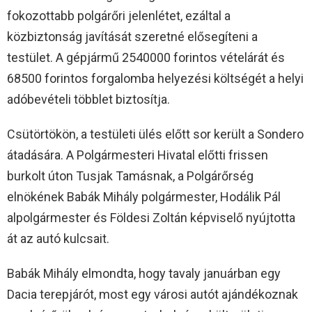
fokozottabb polgárőri jelenlétet, ezáltal a
közbiztonság javítását szeretné elősegíteni a
testület. A gépjármű 2540000 forintos vételárát és
68500 forintos forgalomba helyezési költségét a helyi
adóbevételi többlet biztosítja.
Csütörtökön, a testületi ülés előtt sor került a Sondero
átadására. A Polgármesteri Hivatal előtti frissen
burkolt úton Tusjak Tamásnak, a Polgárőrség
elnökének Babák Mihály polgármester, Hodálik Pál
alpolgármester és Földesi Zoltán képviselő nyújtotta
át az autó kulcsait.
Babák Mihály elmondta, hogy tavaly januárban egy
Dacia terepjárót, most egy városi autót ajándékoznak