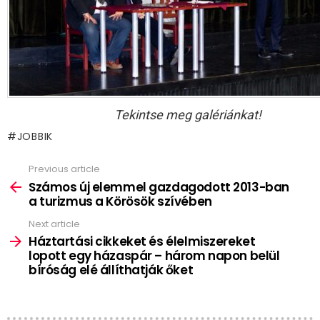
Tekintse meg galériánkat!
JOBBIK
Previous article
See
more
Számos új elemmel gazdagodott 2013-ban
a turizmus a Körösök szívében
Next article
Háztartási cikkeket és élelmiszereket
lopott egy házaspár – három napon belül
bíróság elé állíthatják őket