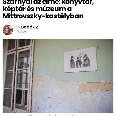
Szárnyal az elme: könyvtár,
képtár és múzeum a
Mittrovszky-kastélyban
by
Babák Z
13 éve