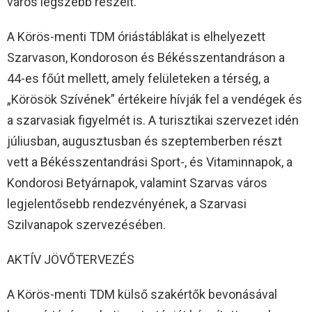
város legszebb részeit.
A Körös-menti TDM óriástáblákat is elhelyezett
Szarvason, Kondoroson és Békésszentandráson a
44-es főút mellett, amely felületeken a térség, a
„Körösök Szívének” értékeire hívják fel a vendégek és
a szarvasiak figyelmét is. A turisztikai szervezet idén
júliusban, augusztusban és szeptemberben részt
vett a Békésszentandrási Sport-, és Vitaminnapok, a
Kondorosi Betyárnapok, valamint Szarvas város
legjelentősebb rendezvényének, a Szarvasi
Szilvanapok szervezésében.
AKTÍV JÖVŐTERVEZÉS
A Körös-menti TDM külső szakértők bevonásával