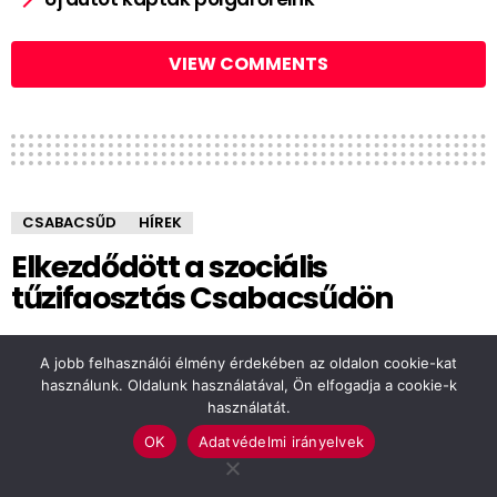
VIEW COMMENTS
CSABACSŰD
HÍREK
Elkezdődött a szociális
tűzifaosztás Csabacsűdön
by
Babák Z
13 éve
A jobb felhasználói élmény érdekében az oldalon cookie-kat
használunk. Oldalunk használatával, Ön elfogadja a cookie-k
használatát.
OK
Adatvédelmi irányelvek