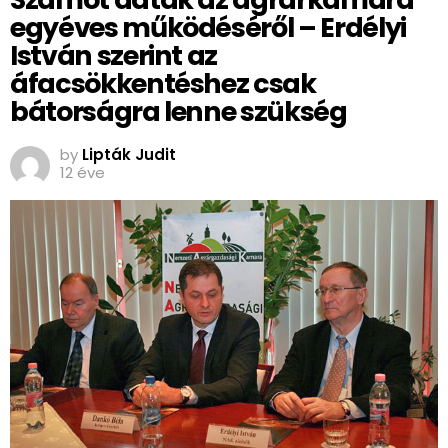
egyéves működéséről – Erdélyi
István szerint az
áfacsökkentéshez csak
bátorságra lenne szükség
by
Lipták Judit
12 éve