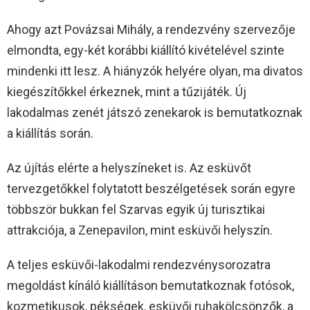
Ahogy azt Povázsai Mihály, a rendezvény szervezője
elmondta, egy-két korábbi kiállító kivételével szinte
mindenki itt lesz. A hiányzók helyére olyan, ma divatos
kiegészítőkkel érkeznek, mint a tűzijáték. Új
lakodalmas zenét játszó zenekarok is bemutatkoznak
a kiállítás során.
Az újítás elérte a helyszíneket is. Az esküvőt
tervezgetőkkel folytatott beszélgetések során egyre
többször bukkan fel Szarvas egyik új turisztikai
attrakciója, a Zenepavilon, mint esküvői helyszín.
A teljes esküvői-lakodalmi rendezvénysorozatra
megoldást kínáló kiállításon bemutatkoznak fotósok,
kozmetikusok, pékségek, esküvői ruhakölcsönzők, a