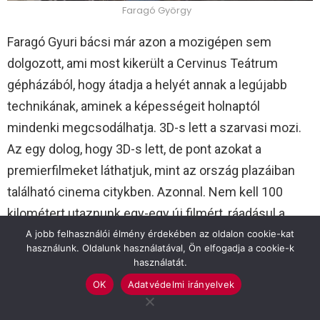
Faragó György
Faragó Gyuri bácsi már azon a mozigépen sem
dolgozott, ami most kikerült a Cervinus Teátrum
gépházából, hogy átadja a helyét annak a legújabb
technikának, aminek a képességeit holnaptól
mindenki megcsodálhatja. 3D-s lett a szarvasi mozi.
Az egy dolog, hogy 3D-s lett, de pont azokat a
premierfilmeket láthatjuk, mint az ország plazáiban
található cinema citykben. Azonnal. Nem kell 100
kilométert utaznunk egy-egy új filmért, ráadásul a
jegyárak is a plazaárak alatt lesznek.
A jobb felhasználói élmény érdekében az oldalon cookie-kat
használunk. Oldalunk használatával, Ön elfogadja a cookie-k
használatát.
A moziban találkoztunk Faragó Gyuri bácsival, aki
OK
Adatvédelmi irányelvek
szívesen mesélt a város mozitörténelméről, hiszen
1954 és 1991 között ő volt “a mozigépész”. Gyuri