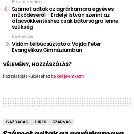
Previous article
See
more
Számot adtak az agrárkamara egyéves
működéséről – Erdélyi István szerint az
áfacsökkentéshez csak bátorságra lenne
szükség
Next article
Vidám télbúcsúztató a Vajda Péter
Evangélikus Gimnáziumban
VÉLEMÉNY, HOZZÁSZÓLÁS?
Hozzászólás küldéséhez
be kell jelentkezni
.
GAZDASÁG
HÍREK
SZARVAS
Számot adtak az agrárkamara