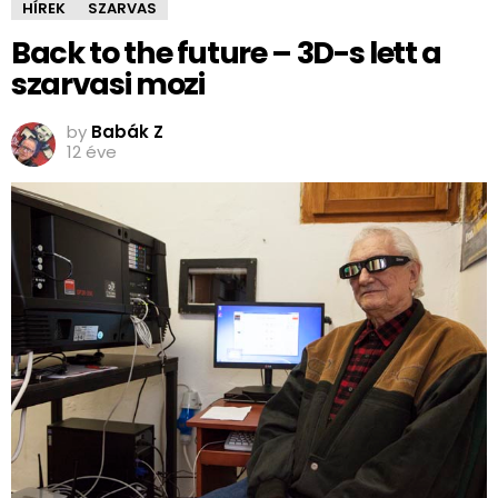
HÍREK
SZARVAS
Back to the future – 3D-s lett a
szarvasi mozi
by
Babák Z
12 éve