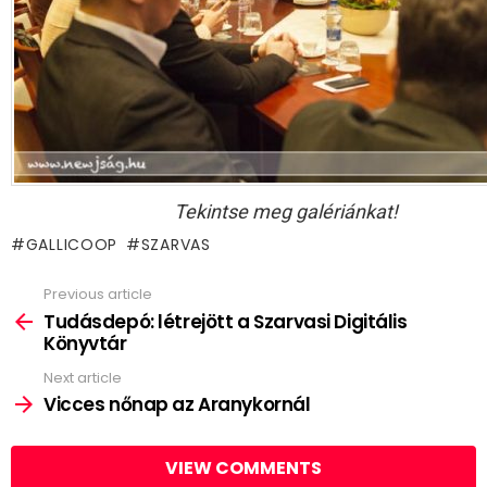
Tekintse meg galériánkat!
GALLICOOP
SZARVAS
Previous article
See
more
Tudásdepó: létrejött a Szarvasi Digitális
Könyvtár
Next article
Vicces nőnap az Aranykornál
VIEW COMMENTS