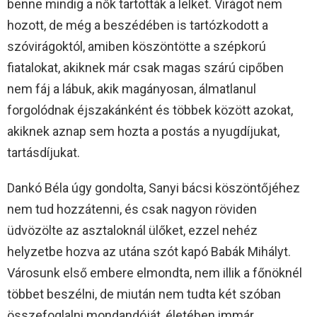
benne mindig a nők tartották a lelket. Virágot nem
hozott, de még a beszédében is tartózkodott a
szóvirágoktól, amiben köszöntötte a szépkorú
fiatalokat, akiknek már csak magas szárú cipőben
nem fáj a lábuk, akik magányosan, álmatlanul
forgolódnak éjszakánként és többek között azokat,
akiknek aznap sem hozta a postás a nyugdíjukat,
tartásdíjukat.
Dankó Béla úgy gondolta, Sanyi bácsi köszöntőjéhez
nem tud hozzátenni, és csak nagyon röviden
üdvözölte az asztaloknál ülőket, ezzel nehéz
helyzetbe hozva az utána szót kapó Babák Mihályt.
Városunk első embere elmondta, nem illik a főnöknél
többet beszélni, de miután nem tudta két szóban
összefoglalni mondandóját, életében immár