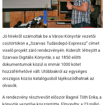
Jó hírekről számoltak be a Városi Könyvtár vezetői
csütörtökön a „Szarvas Tudásdepó-Expressz” címet
viselő projekt záró rendezvényén. Kiderült: létrejött a
Szarvasi Digitális Könyvtár, s az 1850 előtti
dokumentumok közül is immár 1000 kötet
hozzáférhetővé vált. Utóbbiakról az egységes
országos közös katalógusból tájékozódhatnak az
olvasók.
A rendezvény résztvevőit először Baginé Tóth Erika, a
könyvtár vezetője köszöntötte. Elmondta: a 23 millió