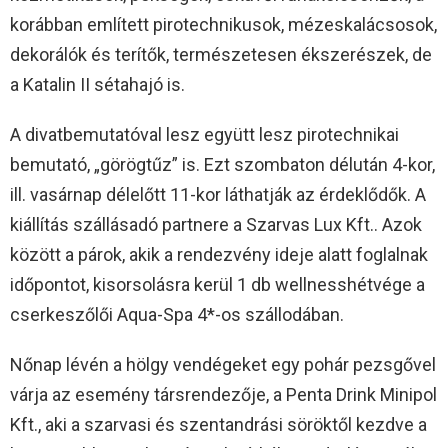
korábban említett pirotechnikusok, mézeskalácsosok,
dekorálók és terítők, természetesen ékszerészek, de
a Katalin II sétahajó is.
A divatbemutatóval lesz együtt lesz pirotechnikai
bemutató, „görögtűz” is. Ezt szombaton délután 4-kor,
ill. vasárnap délelőtt 11-kor láthatják az érdeklődők. A
kiállítás szállásadó partnere a Szarvas Lux Kft.. Azok
között a párok, akik a rendezvény ideje alatt foglalnak
időpontot, kisorsolásra kerül 1 db wellnesshétvége a
cserkeszőlői Aqua-Spa 4*-os szállodában.
Nőnap lévén a hölgy vendégeket egy pohár pezsgővel
várja az esemény társrendezője, a Penta Drink Minipol
Kft., aki a szarvasi és szentandrási söröktől kezdve a