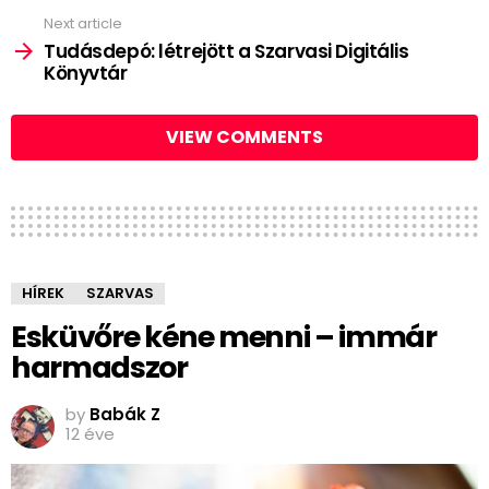
Next article
Tudásdepó: létrejött a Szarvasi Digitális
Könyvtár
VIEW COMMENTS
HÍREK
SZARVAS
Esküvőre kéne menni – immár
harmadszor
by
Babák Z
12 éve