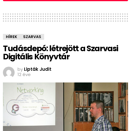
HÍREK
SZARVAS
Tudásdepó: létrejött a Szarvasi
Digitális Könyvtár
by
Lipták Judit
12 éve