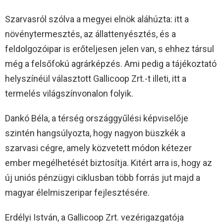
Szarvasról szólva a megyei elnök aláhúzta: itt a
növénytermesztés, az állattenyésztés, és a
feldolgozóipar is erőteljesen jelen van, s ehhez társul
még a felsőfokú agrárképzés. Ami pedig a tájékoztató
helyszínéül választott Gallicoop Zrt.-t illeti, itt a
termelés világszínvonalon folyik.
Dankó Béla, a térség országgyűlési képviselője
szintén hangsúlyozta, hogy nagyon büszkék a
szarvasi cégre, amely közvetett módon kétezer
ember megélhetését biztosítja. Kitért arra is, hogy az
új uniós pénzügyi ciklusban több forrás jut majd a
magyar élelmiszeripar fejlesztésére.
Erdélyi István, a Gallicoop Zrt. vezérigazgatója