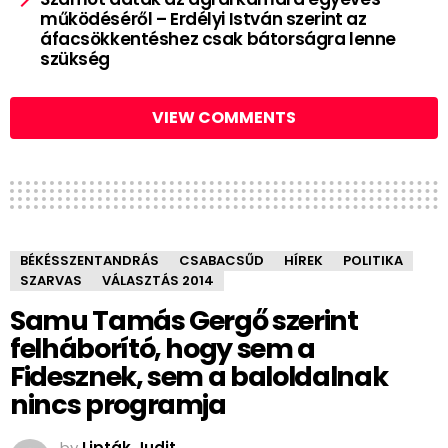
működéséről – Erdélyi István szerint az
áfacsökkentéshez csak bátorságra lenne
szükség
VIEW COMMENTS
BÉKÉSSZENTANDRÁS
CSABACSŰD
HÍREK
POLITIKA
SZARVAS
VÁLASZTÁS 2014
Samu Tamás Gergő szerint
felháborító, hogy sem a
Fidesznek, sem a baloldalnak
nincs programja
by
Lipták Judit