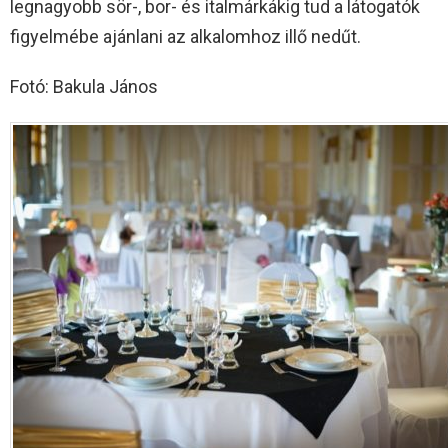
legnagyobb sör-, bor- és italmárkákig tud a látogatók
figyelmébe ajánlani az alkalomhoz illő nedűt.
Fotó: Bakula János