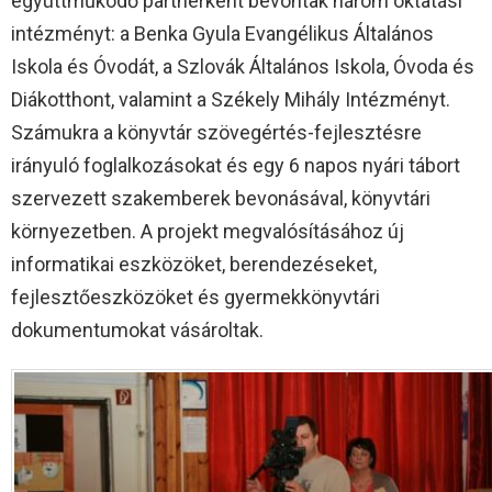
együttműködő partnerként bevontak három oktatási
intézményt: a Benka Gyula Evangélikus Általános
Iskola és Óvodát, a Szlovák Általános Iskola, Óvoda és
Diákotthont, valamint a Székely Mihály Intézményt.
Számukra a könyvtár szövegértés-fejlesztésre
irányuló foglalkozásokat és egy 6 napos nyári tábort
szervezett szakemberek bevonásával, könyvtári
környezetben. A projekt megvalósításához új
informatikai eszközöket, berendezéseket,
fejlesztőeszközöket és gyermekkönyvtári
dokumentumokat vásároltak.