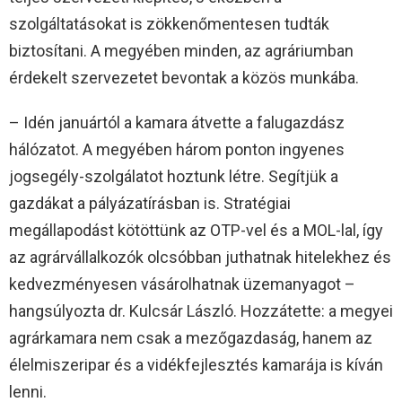
szolgáltatásokat is zökkenőmentesen tudták
biztosítani. A megyében minden, az agráriumban
érdekelt szervezetet bevontak a közös munkába.
– Idén januártól a kamara átvette a falugazdász
hálózatot. A megyében három ponton ingyenes
jogsegély-szolgálatot hoztunk létre. Segítjük a
gazdákat a pályázatírásban is. Stratégiai
megállapodást kötöttünk az OTP-vel és a MOL-lal, így
az agrárvállalkozók olcsóbban juthatnak hitelekhez és
kedvezményesen vásárolhatnak üzemanyagot –
hangsúlyozta dr. Kulcsár László. Hozzátette: a megyei
agrárkamara nem csak a mezőgazdaság, hanem az
élelmiszeripar és a vidékfejlesztés kamarája is kíván
lenni.