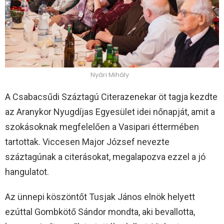
Nyári Mihály
A Csabacsűdi Száztagú Citerazenekar öt tagja kezdte
az Aranykor Nyugdíjas Egyesület idei nőnapját, amit a
szokásoknak megfelelően a Vasipari éttermében
tartottak. Viccesen Major József nevezte
száztagúnak a citerásokat, megalapozva ezzel a jó
hangulatot.
Az ünnepi köszöntőt Tusjak János elnök helyett
ezúttal Gombkötő Sándor mondta, aki bevallotta,