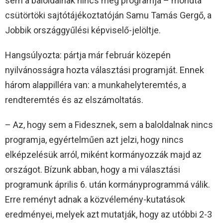
sem a baloldalnak nincs még programja – mondta
csütörtöki sajtótájékoztatóján Samu Tamás Gergő, a
Jobbik országgyűlési képviselő-jelöltje.
Hangsúlyozta: pártja már február közepén
nyilvánosságra hozta választási programját. Ennek
három alappilléra van: a munkahelyteremtés, a
rendteremtés és az elszámoltatás.
– Az, hogy sem a Fidesznek, sem a baloldalnak nincs
programja, egyértelműen azt jelzi, hogy nincs
elképzelésük arról, miként kormányozzák majd az
országot. Bízunk abban, hogy a mi választási
programunk április 6. után kormányprogrammá válik.
Erre reményt adnak a közvélemény-kutatások
eredményei, melyek azt mutatják, hogy az utóbbi 2-3