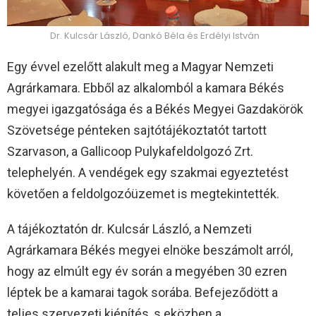
Dr. Kulcsár László, Dankó Béla és Erdélyi István
Egy évvel ezelőtt alakult meg a Magyar Nemzeti
Agrárkamara. Ebből az alkalomból a kamara Békés
megyei igazgatósága és a Békés Megyei Gazdakörök
Szövetsége pénteken sajtótájékoztatót tartott
Szarvason, a Gallicoop Pulykafeldolgozó Zrt.
telephelyén. A vendégek egy szakmai egyeztetést
követően a feldolgozóüzemet is megtekintették.
A tájékoztatón dr. Kulcsár László, a Nemzeti
Agrárkamara Békés megyei elnöke beszámolt arról,
hogy az elmúlt egy év során a megyében 30 ezren
léptek be a kamarai tagok sorába. Befejeződött a
teljes szervezeti kiépítés, s eközben a