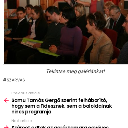
Tekintse meg galériánkat!
SZARVAS
Previous article
See
more
Samu Tamás Gergő szerint felháborító,
hogy sem a Fidesznek, sem a baloldalnak
nincs programja
Next article
Számot adtak az agrárkamara egyéves