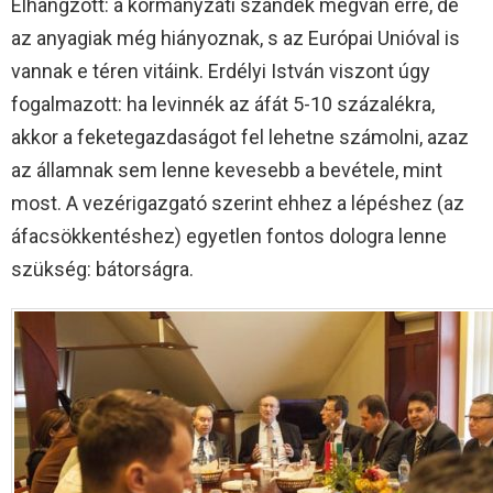
Elhangzott: a kormányzati szándék megvan erre, de
az anyagiak még hiányoznak, s az Európai Unióval is
vannak e téren vitáink. Erdélyi István viszont úgy
fogalmazott: ha levinnék az áfát 5-10 százalékra,
akkor a feketegazdaságot fel lehetne számolni, azaz
az államnak sem lenne kevesebb a bevétele, mint
most. A vezérigazgató szerint ehhez a lépéshez (az
áfacsökkentéshez) egyetlen fontos dologra lenne
szükség: bátorságra.