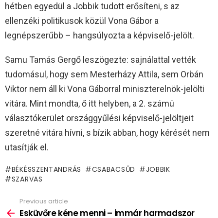
hétben egyedül a Jobbik tudott erősíteni, s az
ellenzéki politikusok közül Vona Gábor a
legnépszerűbb – hangsúlyozta a képviselő-jelölt.
Samu Tamás Gergő leszögezte: sajnálattal vették
tudomásul, hogy sem Mesterházy Attila, sem Orbán
Viktor nem áll ki Vona Gáborral miniszterelnök-jelölti
vitára. Mint mondta, ő itt helyben, a 2. számú
választókerület országgyűlési képviselő-jelöltjeit
szeretné vitára hívni, s bízik abban, hogy kérését nem
utasítják el.
BÉKÉSSZENTANDRÁS
CSABACSŰD
JOBBIK
SZARVAS
Previous article
See
more
Esküvőre kéne menni – immár harmadszor