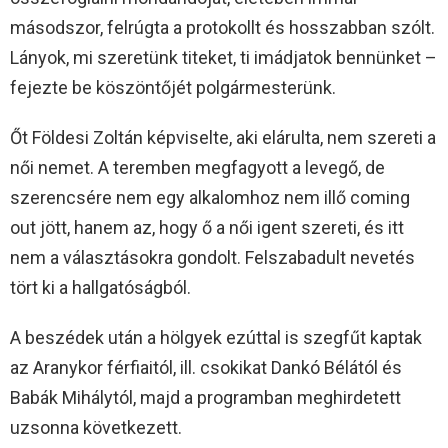
másodszor, felrúgta a protokollt és hosszabban szólt.
Lányok, mi szeretünk titeket, ti imádjatok bennünket –
fejezte be köszöntőjét polgármesterünk.
Őt Földesi Zoltán képviselte, aki elárulta, nem szereti a
női nemet. A teremben megfagyott a levegő, de
szerencsére nem egy alkalomhoz nem illő coming
out jött, hanem az, hogy ő a női igent szereti, és itt
nem a választásokra gondolt. Felszabadult nevetés
tört ki a hallgatóságból.
A beszédek után a hölgyek ezúttal is szegfűt kaptak
az Aranykor férfiaitól, ill. csokikat Dankó Bélától és
Babák Mihálytól, majd a programban meghirdetett
uzsonna következett.