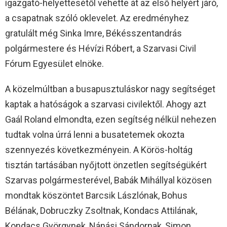
igazgató-helyettesétől vehette át az első helyért járó,
a csapatnak szóló oklevelet. Az eredményhez
gratulált még Sinka Imre, Békésszentandrás
polgármestere és Hévízi Róbert, a Szarvasi Civil
Fórum Egyesület elnöke.
A közelmúltban a busapusztuláskor nagy segítséget
kaptak a hatóságok a szarvasi civilektől. Ahogy azt
Gaál Roland elmondta, ezen segítség nélkül nehezen
tudtak volna úrrá lenni a busatetemek okozta
szennyezés következményein. A Körös-holtág
tisztán tartásában nyőjtott önzetlen segítségükért
Szarvas polgármesterével, Babák Mihállyal közösen
mondtak köszöntet Barcsik Lászlónak, Bohus
Bélának, Dobruczky Zsoltnak, Kondacs Attilának,
Kondacs Györgynek, Nánási Sándornak, Simon