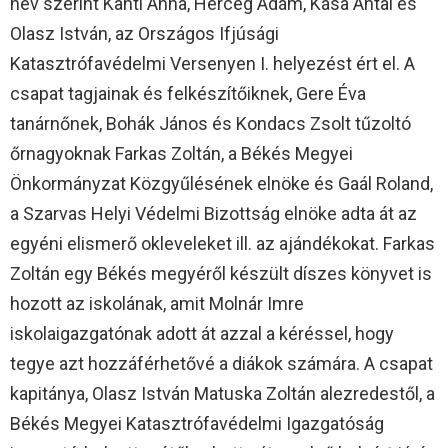
név szerint Kanti Anna, Herceg Ádám, Kása Antal és
Olasz István, az Országos Ifjúsági
Katasztrófavédelmi Versenyen I. helyezést ért el. A
csapat tagjainak és felkészítőiknek, Gere Éva
tanárnőnek, Bohák János és Kondacs Zsolt tűzoltó
őrnagyoknak Farkas Zoltán, a Békés Megyei
Önkormányzat Közgyűlésének elnöke és Gaál Roland,
a Szarvas Helyi Védelmi Bizottság elnöke adta át az
egyéni elismerő okleveleket ill. az ajándékokat. Farkas
Zoltán egy Békés megyéről készült díszes könyvet is
hozott az iskolának, amit Molnár Imre
iskolaigazgatónak adott át azzal a kéréssel, hogy
tegye azt hozzáférhetővé a diákok számára. A csapat
kapitánya, Olasz István Matuska Zoltán alezredestől, a
Békés Megyei Katasztrófavédelmi Igazgatóság