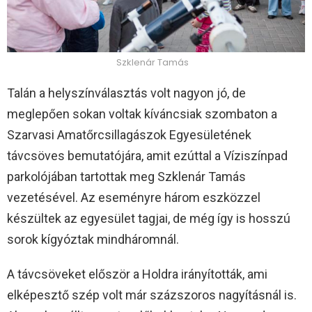
Szklenár Tamás
Talán a helyszínválasztás volt nagyon jó, de
meglepően sokan voltak kíváncsiak szombaton a
Szarvasi Amatőrcsillagászok Egyesületének
távcsöves bemutatójára, amit ezúttal a Víziszínpad
parkolójában tartottak meg Szklenár Tamás
vezetésével. Az eseményre három eszközzel
készültek az egyesület tagjai, de még így is hosszú
sorok kígyóztak mindháromnál.
A távcsöveket először a Holdra irányították, ami
elképesztő szép volt már százszoros nagyításnál is.