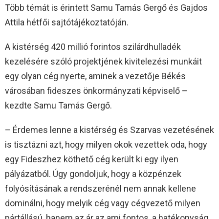
Több témát is érintett Samu Tamás Gergő és Gajdos
Attila hétfői sajtótájékoztatóján.
A kistérség 420 millió forintos szilárdhulladék
kezelésére szóló projektjének kivitelezési munkáit
egy olyan cég nyerte, aminek a vezetője Békés
városában fideszes önkormányzati képviselő –
kezdte Samu Tamás Gergő.
– Érdemes lenne a kistérség és Szarvas vezetésének
is tisztázni azt, hogy milyen okok vezettek oda, hogy
egy Fideszhez köthető cég került ki egy ilyen
pályázatból. Úgy gondoljuk, hogy a közpénzek
folyósításának a rendszerénél nem annak kellene
dominálni, hogy melyik cég vagy cégvezető milyen
pártállású, hanem az ár az ami fontos, a hatékonyság