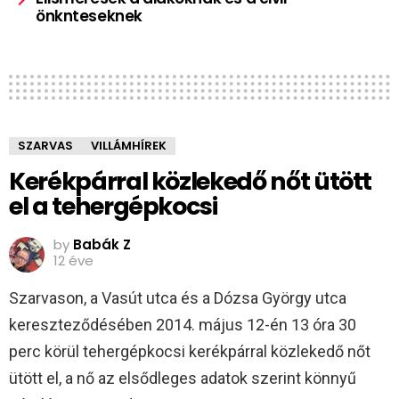
önknteseknek
SZARVAS
VILLÁMHÍREK
Kerékpárral közlekedő nőt ütött
el a tehergépkocsi
by
Babák Z
12 éve
Szarvason, a Vasút utca és a Dózsa György utca
kereszteződésében 2014. május 12-én 13 óra 30
perc körül tehergépkocsi kerékpárral közlekedő nőt
ütött el, a nő az elsődleges adatok szerint könnyű