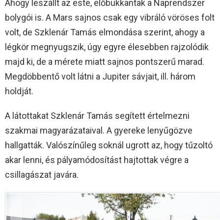
Ahogy leszállt az este, előbukkantak a Naprendszer
bolygói is. A Mars sajnos csak egy vibráló vöröses folt
volt, de Szklenár Tamás elmondása szerint, ahogy a
légkör megnyugszik, úgy egyre élesebben rajzolódik
majd ki, de a mérete miatt sajnos pontszerű marad.
Megdöbbentő volt látni a Jupiter sávjait, ill. három
holdját.
A látottakat Szklenár Tamás segített értelmezni
szakmai magyarázataival. A gyereke lenyűgözve
hallgatták. Valószínűleg soknál ugrott az, hogy tűzoltó
akar lenni, és pályamódosítást hajtottak végre a
csillagászat javára.