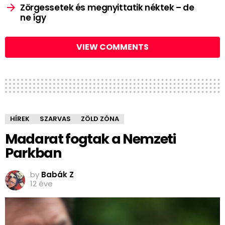
Zörgessetek és megnyittatik néktek – de
ne így
VIEW COMMENTS
HÍREK
SZARVAS
ZÖLD ZÓNA
Madarat fogtak a Nemzeti
Parkban
by
Babák Z
12 éve