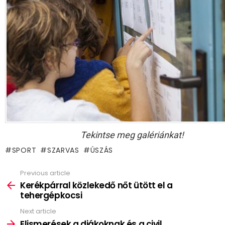
Tekintse meg galériánkat!
SPORT
SZARVAS
ÚSZÁS
Previous article
See
more
Kerékpárral közlekedő nőt ütött el a
tehergépkocsi
Next article
Elismerések a diákoknak és a civil