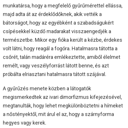
munkatársa, hogy a megfelelő gyűrűmérettel ellássa,
majd adta át az érdeklődőknek, akik vették a
bátorságot, hogy az egyébként a szabadságukért
csípésekkel küzdő madarakat visszaengedjék a
természetbe. Mikor egy fióka került a kézbe, érdekes
volt látni, hogy reagál a fogóra. Hatalmasra tátotta a
csőrét, talán madáréra emlékeztette, amiből élelmet
remélt, vagy veszélyforrást látott benne, és azt
próbálta elriasztani hatalmasra tátott szájával.
A gyűrűzés menete közben a látogatók
megismerkedtek az ivari dimorfizmus kifejezésével,
megtanulták, hogy lehet megkülönböztetni a hímeket
a nőstényektől, mit árul el az, hogy a szárnyforma
hegyes vagy kerek.