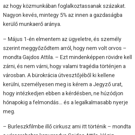
az hogy közmunkában foglalkoztassanak százakat.
Nagyon kevés, mintegy 5% az innen a gazdaságba
kerülő munkaerő aránya.
– Május 1-én elmentem az ügyeletre, és személy
szerint meggyőződtem arról, hogy nem volt orvos –
mondta Gajdos Attila. – Ezt mindenképpen rövidre kell
zárni, és nem várni, hogy valami tragédia történjen a
városban. A bürokrácia útvesztőjéből ki kellene
kerülni, személyesen meg is kérem a Jegyző urat,
hogy intézkedjen ebben a kérdésben, ne húzódjon
hónapokig a felmondás… és a legalkalmasabb nyerje
meg.
– Burleszkfilmbe illő cirkusz ami itt történik – mondta