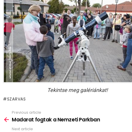
Tekintse meg galériánkat!
SZARVAS
Previous article
See
more
Madarat fogtak a Nemzeti Parkban
Next article