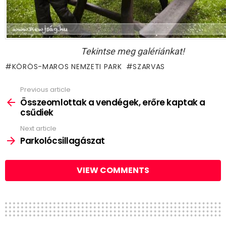
Tekintse meg galériánkat!
KÖRÖS-MAROS NEMZETI PARK
SZARVAS
Previous article
See
more
Összeomlottak a vendégek, erőre kaptak a
csűdiek
Next article
Parkolócsillagászat
VIEW COMMENTS