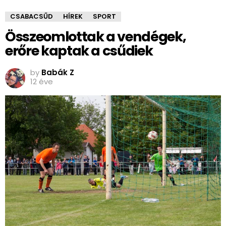
CSABACSŰD
HÍREK
SPORT
Összeomlottak a vendégek,
erőre kaptak a csűdiek
by
Babák Z
12 éve