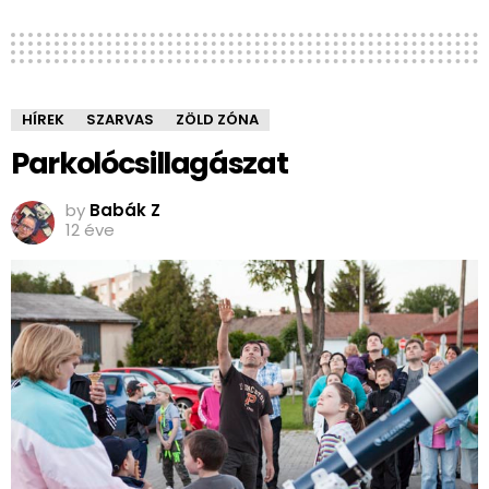
HÍREK
SZARVAS
ZÖLD ZÓNA
Parkolócsillagászat
by
Babák Z
12 éve