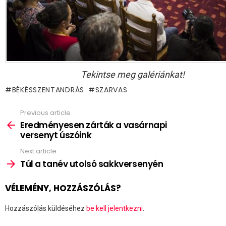
Tekintse meg galériánkat!
BÉKÉSSZENTANDRÁS
SZARVAS
Previous article
See
more
Eredményesen zárták a vasárnapi
versenyt úszóink
Next article
Túl a tanév utolsó sakkversenyén
VÉLEMÉNY, HOZZÁSZÓLÁS?
Hozzászólás küldéséhez
be kell jelentkezni
.