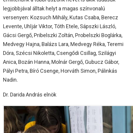
legjobbjával álltak helyt a magas színvonalú
versenyen: Kozsuch Mihály, Kutas Csaba, Berecz
Levente, Uhljár Viktor, Tóth Etele, Sápszki László,
Gácsi Gergő, Pribelszki Zoltán, Probelszki Boglárka,
Medvegy Hajna, Balázs Lara, Medvegy Réka, Teremi
Dóra, Szécsi Nikoletta, Csengődi Csillag, Szilágyi
Anica, Bozán Hanna, Molnár Gergő, Gubucz Gábor,
Pályi Petra, Bíró Csenge, Horváth Simon, Pálinkás
Nadin.
Dr. Darida András elnök