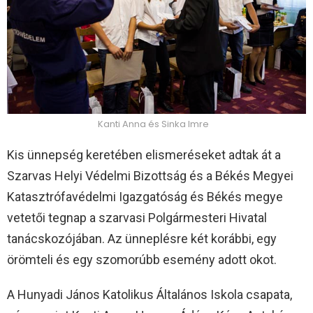
Kanti Anna és Sinka Imre
Kis ünnepség keretében elismeréseket adtak át a
Szarvas Helyi Védelmi Bizottság és a Békés Megyei
Katasztrófavédelmi Igazgatóság és Békés megye
vetetői tegnap a szarvasi Polgármesteri Hivatal
tanácskozójában. Az ünneplésre két korábbi, egy
örömteli és egy szomorúbb esemény adott okot.
A Hunyadi János Katolikus Általános Iskola csapata,