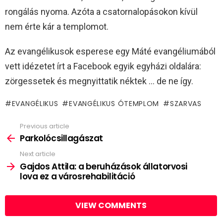
rongálás nyoma. Azóta a csatornalopásokon kívül
nem érte kár a templomot.
Az evangélikusok esperese egy Máté evangéliumából
vett idézetet írt a Facebook egyik egyházi oldalára:
zörgessetek és megnyittatik néktek … de ne így.
EVANGÉLIKUS
EVANGÉLIKUS ÓTEMPLOM
SZARVAS
Previous article
See
more
Parkolócsillagászat
Next article
Gajdos Attila: a beruházások állatorvosi
lova ez a városrehabilitáció
VIEW COMMENTS