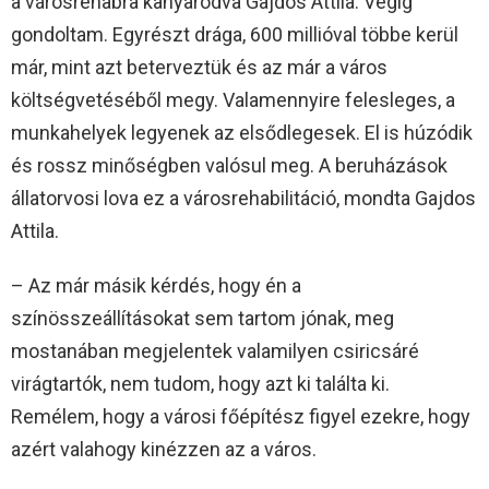
a városrehabra kanyarodva Gajdos Attila. Végig
gondoltam. Egyrészt drága, 600 millióval többe kerül
már, mint azt beterveztük és az már a város
költségvetéséből megy. Valamennyire felesleges, a
munkahelyek legyenek az elsődlegesek. El is húzódik
és rossz minőségben valósul meg. A beruházások
állatorvosi lova ez a városrehabilitáció, mondta Gajdos
Attila.
– Az már másik kérdés, hogy én a
színösszeállításokat sem tartom jónak, meg
mostanában megjelentek valamilyen csiricsáré
virágtartók, nem tudom, hogy azt ki találta ki.
Remélem, hogy a városi főépítész figyel ezekre, hogy
azért valahogy kinézzen az a város.