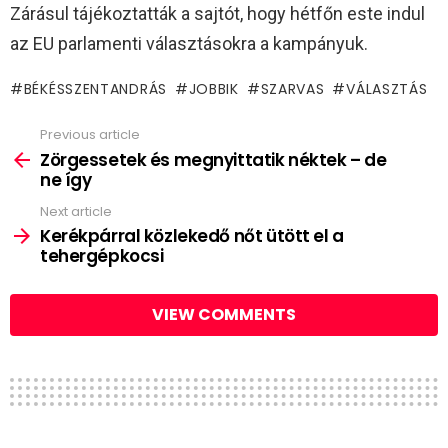
Zárásul tájékoztatták a sajtót, hogy hétfőn este indul
az EU parlamenti választásokra a kampányuk.
BÉKÉSSZENTANDRÁS
JOBBIK
SZARVAS
VÁLASZTÁS
Previous article
See
more
Zörgessetek és megnyittatik néktek – de
ne így
Next article
Kerékpárral közlekedő nőt ütött el a
tehergépkocsi
VIEW COMMENTS