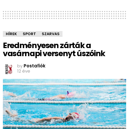
HÍREK
SPORT
SZARVAS
Eredményesen zárták a
vasárnapi versenyt úszóink
by
Postafiók
12 éve