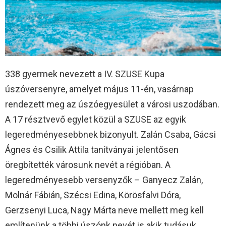
338 gyermek nevezett a IV. SZUSE Kupa
úszóversenyre, amelyet május 11-én, vasárnap
rendezett meg az úszóegyesület a városi uszodában.
A 17 résztvevő egylet közül a SZUSE az egyik
legeredményesebbnek bizonyult. Zalán Csaba, Gácsi
Ágnes és Csilik Attila tanítványai jelentősen
öregbítették városunk nevét a régióban. A
legeredményesebb versenyzők – Ganyecz Zalán,
Molnár Fábián, Szécsi Edina, Körösfalvi Dóra,
Gerzsenyi Luca, Nagy Márta neve mellett meg kell
említenünk a többi úszónk nevét is akik tudásuk