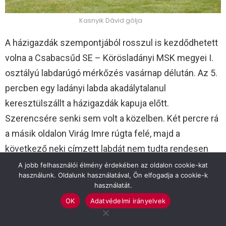
Kasnyik Dávid gólja
A házigazdák szempontjából rosszul is kezdődhetett
volna a Csabacsűd SE – Körösladányi MSK megyei I.
osztályú labdarúgó mérkőzés vasárnap délután. Az 5.
percben egy ladányi labda akadálytalanul
keresztülszállt a házigazdák kapuja előtt.
Szerencsére senki sem volt a közelben. Két percre rá
a másik oldalon Virág Imre rúgta felé, majd a
következő neki címzett labdát nem tudta rendesen
levenni. A kihagyott helyzetek után Borgulya Tamás
A jobb felhasználói élmény érdekében az oldalon cookie-kat
használunk. Oldalunk használatával, Ön elfogadja a cookie-k
jobb szélről történő hatalmas bedobását követően az
használatát.
ötös túlsó sarkán álló Kasnyik Dávid felé szállt a labda,
OK
Adatvédelmi irányelvek
aki befejelte. 1-0.