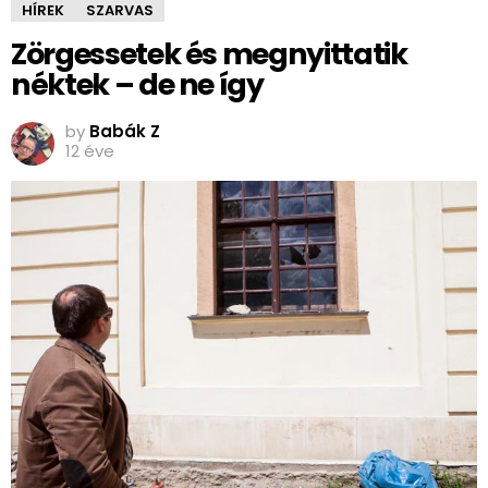
HÍREK
SZARVAS
Zörgessetek és megnyittatik
néktek – de ne így
by
Babák Z
12 éve