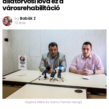
állatorvosi lova ez a
városrehabilitáció
by
Babák Z
12 éve
Gajdos Attila és Samu Tamás Gergő