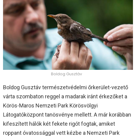
Boldog Gusztáv
Boldog Gusztáv természetvédelmi őrkerület-vezető
várta szombaton reggel a madarak iránt érkezőket a
Körös-Maros Nemzeti Park Körösvölgyi
Látogatóközpont tanösvénye mellett. A már korábban
kifeszített hálók két fekete rigót fogtak, amiket
roppant óvatossággal vett kézbe a Nemzeti Park