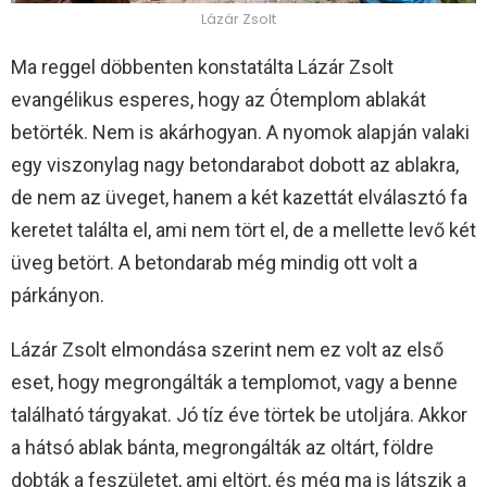
Lázár Zsolt
Ma reggel döbbenten konstatálta Lázár Zsolt
evangélikus esperes, hogy az Ótemplom ablakát
betörték. Nem is akárhogyan. A nyomok alapján valaki
egy viszonylag nagy betondarabot dobott az ablakra,
de nem az üveget, hanem a két kazettát elválasztó fa
keretet találta el, ami nem tört el, de a mellette levő két
üveg betört. A betondarab még mindig ott volt a
párkányon.
Lázár Zsolt elmondása szerint nem ez volt az első
eset, hogy megrongálták a templomot, vagy a benne
található tárgyakat. Jó tíz éve törtek be utoljára. Akkor
a hátsó ablak bánta, megrongálták az oltárt, földre
dobták a feszületet, ami eltört, és még ma is látszik a