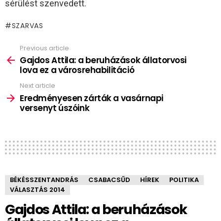
sérülést szenvedett.
SZARVAS
Previous article
See
more
Gajdos Attila: a beruházások állatorvosi
lova ez a városrehabilitáció
Next article
Eredményesen zárták a vasárnapi
versenyt úszóink
BÉKÉSSZENTANDRÁS
CSABACSŰD
HÍREK
POLITIKA
VÁLASZTÁS 2014
Gajdos Attila: a beruházások