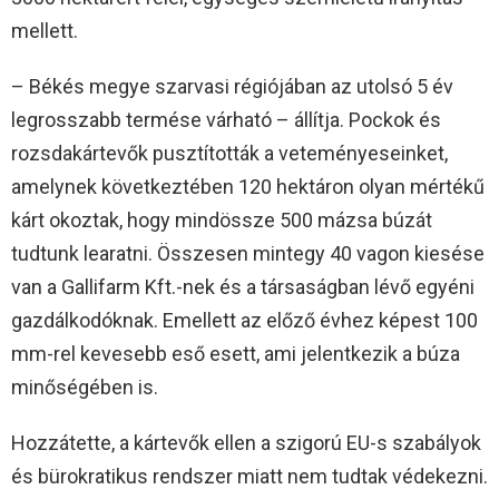
mellett.
– Békés megye szarvasi régiójában az utolsó 5 év
legrosszabb termése várható – állítja. Pockok és
rozsdakártevők pusztították a veteményeseinket,
amelynek következtében 120 hektáron olyan mértékű
kárt okoztak, hogy mindössze 500 mázsa búzát
tudtunk learatni. Összesen mintegy 40 vagon kiesése
van a Gallifarm Kft.-nek és a társaságban lévő egyéni
gazdálkodóknak. Emellett az előző évhez képest 100
mm-rel kevesebb eső esett, ami jelentkezik a búza
minőségében is.
Hozzátette, a kártevők ellen a szigorú EU-s szabályok
és bürokratikus rendszer miatt nem tudtak védekezni.