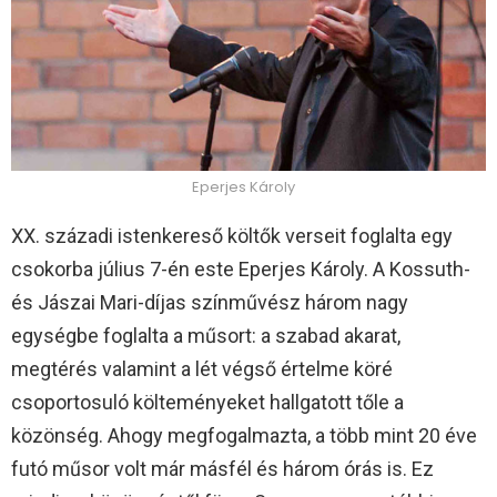
Eperjes Károly
XX. századi istenkereső költők verseit foglalta egy
csokorba július 7-én este Eperjes Károly. A Kossuth-
és Jászai Mari-díjas színművész három nagy
egységbe foglalta a műsort: a szabad akarat,
megtérés valamint a lét végső értelme köré
csoportosuló költeményeket hallgatott tőle a
közönség. Ahogy megfogalmazta, a több mint 20 éve
futó műsor volt már másfél és három órás is. Ez