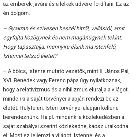
az emberek javára és a lelkek üdvére fordítani. Ez az
én dolgom.
– Gyakran és szívesen beszél hitről, vallásról, amit
egyfajta közügynek és nem magánügynek tekint.
Hogy tapasztalja, mennyire élünk ma istenfélő,
Istennel tetsző életet?
– A bölcs, Istenre mutató vezetők, mint II. János Pál,
XVI. Benedek vagy Ferenc pápa úgy nyilatkoznak,
hogy a relativizmus és a nihilizmus eluralja a világot,
mindenki a saját törvényei alapján rendezi be az
életét. Helytelen. Isten törvényei alapján kellene
berendeznünk. Ha pl. mindenki a közlekedésben a
saját szabályai szerint közlekedne, káosz uralkodna
el. Most ez jellemzi a világot. Istennel és a