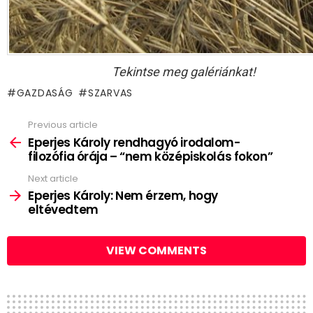
Tekintse meg galériánkat!
GAZDASÁG
SZARVAS
Previous article
See
more
Eperjes Károly rendhagyó irodalom-
filozófia órája – “nem középiskolás fokon”
Next article
Eperjes Károly: Nem érzem, hogy
eltévedtem
VIEW COMMENTS