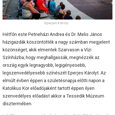
Eperjes Károly
Hétfőn este Petneházi Andrea és Dr. Melis János
házigazdák köszöntötték a nagy számban megjelent
közönséget, akik elmentek Szarvason a Vízi
Színházba, hogy meghallgassák, megnézzék az
ország egyik legnagyobb, legigényesebb,
legszenvedélyesebb színészét Eperjes Károlyt. Az
elmúlt évben éppen a születésnapja előtti napon a
Katolikus Kör előadójaként tartott éppen ilyen
szenvedélyes előadást akkor a Tessedik Múzeum
dísztermében.