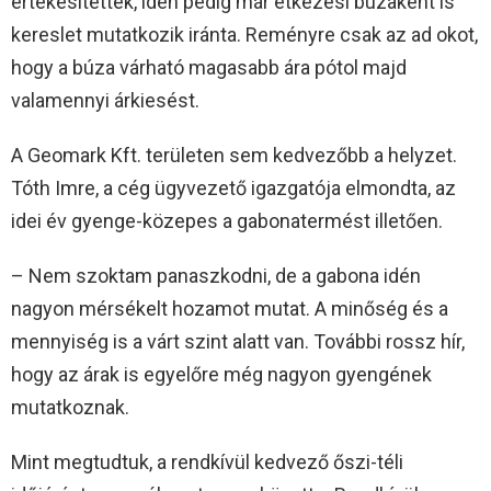
értékesítették, idén pedig már étkezési búzaként is
kereslet mutatkozik iránta. Reményre csak az ad okot,
hogy a búza várható magasabb ára pótol majd
valamennyi árkiesést.
A Geomark Kft. területen sem kedvezőbb a helyzet.
Tóth Imre, a cég ügyvezető igazgatója elmondta, az
idei év gyenge-közepes a gabonatermést illetően.
– Nem szoktam panaszkodni, de a gabona idén
nagyon mérsékelt hozamot mutat. A minőség és a
mennyiség is a várt szint alatt van. További rossz hír,
hogy az árak is egyelőre még nagyon gyengének
mutatkoznak.
Mint megtudtuk, a rendkívül kedvező őszi-téli