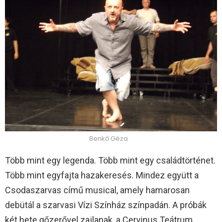
Benkő Géza
Több mint egy legenda. Több mint egy családtörténet.
Több mint egyfajta hazakeresés. Mindez együtt a
Csodaszarvas című musical, amely hamarosan
debütál a szarvasi Vízi Színház színpadán. A próbák
két hete gőzerővel zajlanak, a Cervinus Teátrum