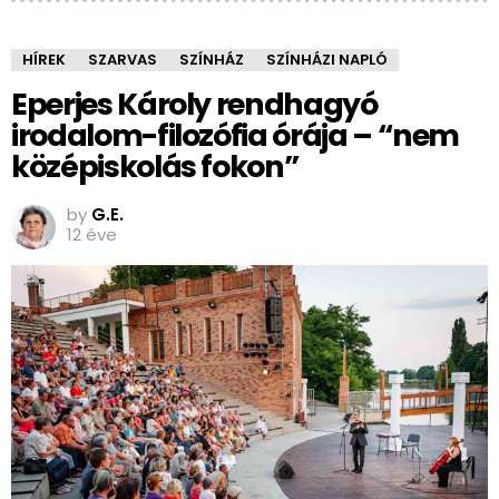
HÍREK
SZARVAS
SZÍNHÁZ
SZÍNHÁZI NAPLÓ
Eperjes Károly rendhagyó
irodalom-filozófia órája – “nem
középiskolás fokon”
by
G.E.
12 éve