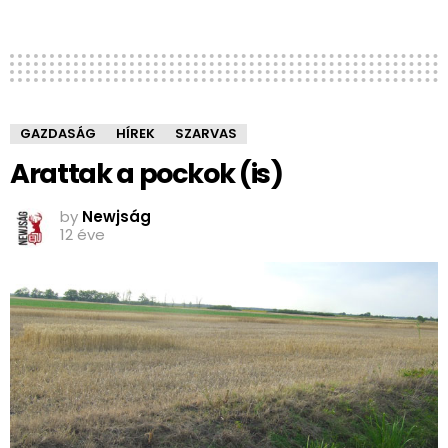
GAZDASÁG
HÍREK
SZARVAS
Arattak a pockok (is)
by
Newjság
12 éve