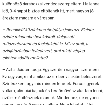
különböző darabokkal vendégszerepeltem. Ha lenne
idő, 3-4 napot biztos eltöltenék itt, mert nagyon jól
éreztem magam a városban.
– Rendkívül küzdelmes életpálya jellemzi. Eleinte
szinte mindenbe belekóstolt: dolgozott
műszerészként és focistaként is. Mi az amit, a
színjátszásban felfedezett, ami miatt végleg
elköteleződött mellette?
– Azt a Jóisten tudja. Egyszerűen nagyon szeretem.
Ez úgy van, mint amikor az ember valakibe beleszeret.
Színészként ugyanis minden lehetek. Furcsa gyerek
voltam, olimpiai bajnok és festőművész akartam lenni,
szüleim építésznek szántak. Mindenhez, de egyben
semmihez értő gyerek voltam. Nem lehetett látni,