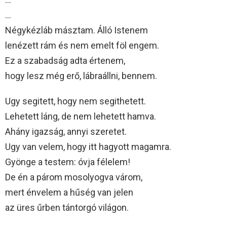
…
Négykézláb másztam. Álló Istenem
lenézett rám és nem emelt föl engem.
Ez a szabadság adta értenem,
hogy lesz még erő, lábraállni, bennem.
Ugy segitett, hogy nem segithetett.
Lehetett láng, de nem lehetett hamva.
Ahány igazság, annyi szeretet.
Ugy van velem, hogy itt hagyott magamra.
Gyönge a testem: óvja félelem!
De én a párom mosolyogva várom,
mert énvelem a hűség van jelen
az üres űrben tántorgó világon.