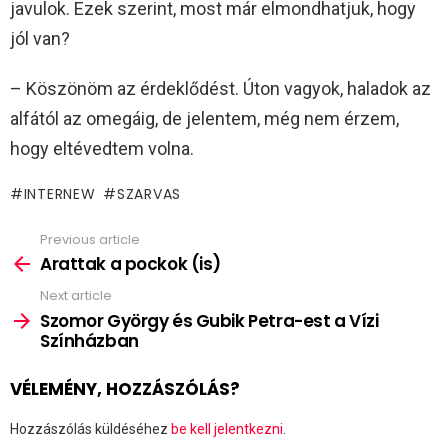
javulok. Ezek szerint, most már elmondhatjuk, hogy
jól van?
– Köszönöm az érdeklődést. Úton vagyok, haladok az
alfától az omegáig, de jelentem, még nem érzem,
hogy eltévedtem volna.
INTERNEW
SZARVAS
Previous article
See
more
Arattak a pockok (is)
Next article
Szomor György és Gubik Petra-est a Vízi
Színházban
VÉLEMÉNY, HOZZÁSZÓLÁS?
Hozzászólás küldéséhez
be kell jelentkezni
.