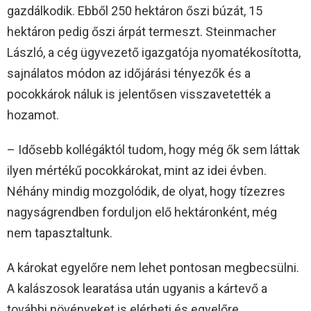
gazdálkodik. Ebből 250 hektáron őszi búzát, 15
hektáron pedig őszi árpát termeszt. Steinmacher
László, a cég ügyvezető igazgatója nyomatékosította,
sajnálatos módon az időjárási tényezők és a
pocokkárok náluk is jelentősen visszavetették a
hozamot.
– Idősebb kollégáktól tudom, hogy még ők sem láttak
ilyen mértékű pocokkárokat, mint az idei évben.
Néhány mindig mozgolódik, de olyat, hogy tízezres
nagyságrendben forduljon elő hektáronként, még
nem tapasztaltunk.
A károkat egyelőre nem lehet pontosan megbecsülni.
A kalászosok learatása után ugyanis a kártevő a
további növényeket is elérheti és egyelőre