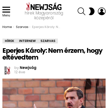
SEARCH
L
SWITCH
hírek Magyarország
SKIN
Menu
közepéről
You are here:
Home
Szarvas
Eperjes Károly: Nem érzem, hogy eltévedtem
HÍREK
INTERNEW
SZARVAS
Eperjes Károly: Nem érzem, hogy
eltévedtem
by
Newjság
12 éve