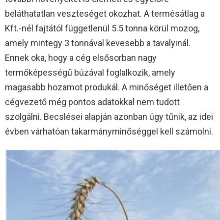
beláthatatlan veszteséget okozhat. A termésátlag a
Kft.-nél fajtától függetlenül 5.5 tonna körül mozog,
amely mintegy 3 tonnával kevesebb a tavalyinál.
Ennek oka, hogy a cég elsősorban nagy
termőképességű búzával foglalkozik, amely
magasabb hozamot produkál. A minőséget illetően a
cégvezető még pontos adatokkal nem tudott
szolgálni. Becslései alapján azonban úgy tűnik, az idei
évben várhatóan takarmányminőséggel kell számolni.