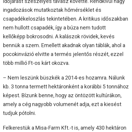
időjárást szeszélyes tavasz követte. Rendkívül nagy
ingadozások mutatkoztak hőmérséklet és
csapadékeloszlás tekintetében. A kritikus időszakban
nem hullott csapadék, így a búza nem tudott
kellőképp bokrosodni. A kalászok rövidek, kevés
bennük a szem. Emellett akadnak olyan táblák, ahol a
pocokinvázió elvitte a termés jelentős részét, ezzel
több millió Ft-os kárt okozva.
– Nem leszünk büszkék a 2014-es hozamra. Nálunk
kb. 3 tonna termett hektáronként a korábbi 5 tonnához
képest. Bízunk benne, hogy az öntözött kultúrákon,
amely a cég nagyobb volumenét adja, ezt a kiesést
tudjuk pótolni.
Felkerestük a Misa-Farm Kft.-t is, amely 430 hektáron