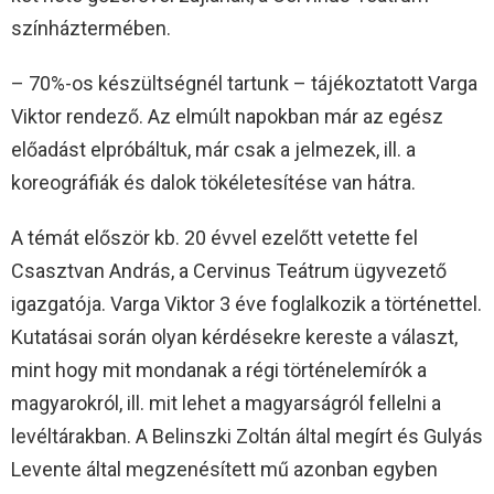
színháztermében.
– 70%-os készültségnél tartunk – tájékoztatott Varga
Viktor rendező. Az elmúlt napokban már az egész
előadást elpróbáltuk, már csak a jelmezek, ill. a
koreográfiák és dalok tökéletesítése van hátra.
A témát először kb. 20 évvel ezelőtt vetette fel
Csasztvan András, a Cervinus Teátrum ügyvezető
igazgatója. Varga Viktor 3 éve foglalkozik a történettel.
Kutatásai során olyan kérdésekre kereste a választ,
mint hogy mit mondanak a régi történelemírók a
magyarokról, ill. mit lehet a magyarságról fellelni a
levéltárakban. A Belinszki Zoltán által megírt és Gulyás
Levente által megzenésített mű azonban egyben