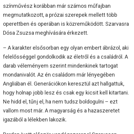
színművész korábban már számos műfajban
megmutatkozott, a prózai szerepek mellett több
operettben és operában is közreműködött. Szarvasra
Dósa Zsuzsa meghívására érkezett.
– A karakter elsősorban egy olyan embert ábrázol, aki
felelősséggel gondolkodik az életről és a családról. A
darab véleményem szerint mindenkinek tartogat
mondanivalót. Az én családom már lényegében
Angliában él. Generációkon keresztül azt hallgattuk,
hogy holnap jobb lesz és csak egy kicsit kell kitartani.
Ne hidd el, tűnj el, ha nem tudsz boldogulni – ezt
vallom most már. A magyarság és a hazaszeretet
igazából a lélekben lakozik.