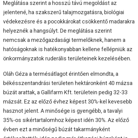
Meglátása szerint a hosszú távú megoldást az
jelentené, ha szakszerű talajmozgatásra, biológiai
védekezésre és a pocokkárokat csökkentő madarakra
helyeznék a hangsúlyt. De meglátása szerint
nemcsak a mezőgazdasági termelőknek, hanem a
hatóságoknak is hatékonyabban kellene fellépniük az
önkormányzatok ruderális területeinek kezelésében.
Oláh Géza a termésátlagot érintően elmondta, a
békésszentandrási területen hektáronként 40 mázsa
búzát arattak, a Gallifarm Kft. területein pedig 32-33
mázsát. Ez az előző évhez képest 30%-kel kevesebb
hasznot jelent. A minősége is gyengébb, a tavalyi
35%-os sikértartalomhoz képest idén 30%. Az előző
évben ezt a minőségű búzát takarmányként