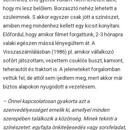
hogy mi lesz belőlem. Borzasztó nehéz lehetett a
szüleimnek. S akkor egyszer csak jött a színészet,
amiben meg mindenhez kellett egy kicsit konyítani.
Előfordul, hogy amikor filmet forgattunk, 2-3 hónapra
valaki egészen mássá lényegültem át. A
Visszaszámlálásban (1986) pl. amikor vállalkozó
sofőrt játszottam, vezettem csuklós buszt, kamiont,
teherautót és traktort is. A jeleneteket forgalomban
vettük fel, de attól sem ijedtem meg, mert akkor már
biztos alapokon nyugodott a vezetésem.
– Önnel kapcsolatosan gyakorta azt a
szenvedélyességet emelik ki, amellyel minden
szerepében találkozik a közönség. Minek tekinti a
színészetet: egyfajta önkiteljesedés vagy sorsfeladat,