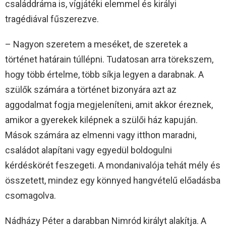
családdráma is, vígjátéki elemmel és királyi
tragédiával fűszerezve.
– Nagyon szeretem a meséket, de szeretek a
történet határain túllépni. Tudatosan arra törekszem,
hogy több értelme, több síkja legyen a darabnak. A
szülők számára a történet bizonyára azt az
aggodalmat fogja megjeleníteni, amit akkor éreznek,
amikor a gyerekek kilépnek a szülői ház kapuján.
Mások számára az elmenni vagy itthon maradni,
családot alapítani vagy egyedül boldogulni
kérdéskörét feszegeti. A mondanivalója tehát mély és
összetett, mindez egy könnyed hangvételű előadásba
csomagolva.
Nádházy Péter a darabban Nimród királyt alakítja. A