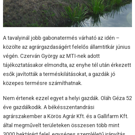
A tavalyinál jobb gabonatermés várható az idén –
közölte az agrárgazdaságért felelős államtitkár június
végén. Czerván György az MTI-nek adott
tájékoztatásakor elmondta, az enyhe tél után érkezett
esők javították a terméskilátásokat, a gazdák jó
közepes termésre számíthatnak.
Nem értenek ezzel egyet a helyi gazdák. Oláh Géza 52
éve gazdálkodik. A békésszentandrási
agrárszakember a Körös Agrár Kft. és a Gallifarm Kft.
által megművelt területeken összesen több mint
3000 hektárért felel, egységes szemléletű irányítás