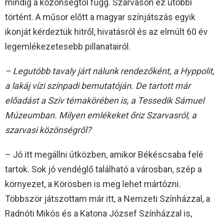
mindig a közönségtől függ. Szarvason ez utóbbi
történt. A műsor előtt a magyar színjátszás egyik
ikonját kérdeztük hitről, hivatásról és az elmúlt 60 év
legemlékezetesebb pillanatairól.
– Legutóbb tavaly járt nálunk rendezőként, a Hyppolit,
a lakáj vízi színpadi bemutatóján. De tartott már
előadást a Szív témakörében is, a Tessedik Sámuel
Múzeumban. Milyen emlékeket őriz Szarvasról, a
szarvasi közönségről?
– Jó itt megállni útközben, amikor Békéscsaba felé
tartok. Sok jó vendéglő található a városban, szép a
környezet, a Körösben is meg lehet mártózni.
Többször játszottam már itt, a Nemzeti Színházzal, a
Radnóti Mikós és a Katona József Színházzal is,