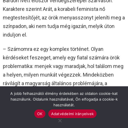
Bardon Ivett először vendégszerepel Szarvason.
Karaktere szerint Arát, a korabeli feminista nő
megtestesítőjét, az örök menyasszonyt jeleníti meg a
színpadon, aki nem tudja még igazán, melyik úton
induljon el.
– Számomra ez egy komplex történet. Olyan
kérdéseket feszeget, amely egy fiatal számára örök
problematika: menjek vagy maradjak, hol találom meg
a helyen, milyen munkát végezzek. Mindeközben
rávilágít a magyarság általános problémájára, a
széthúzásra, az egyet nem értésre.
A jobb felhasználói élmény érdekében az oldalon cookie-kat
használunk. Oldalunk használatával, Ön elfogadja a cookie-k
használatát.
A musicalt Magyarországon eddig egyedülálló
OK
Adatvédelmi irányelvek
látvánnyal teszik még emlékezetessé: élő
természetre vetítenek 3D technikával. Ennek