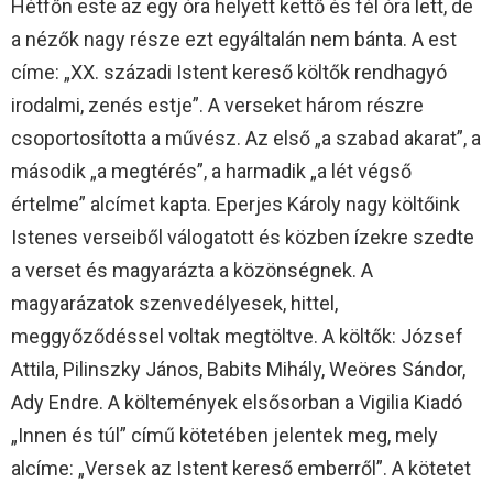
Hétfőn este az egy óra helyett kettő és fél óra lett, de
a nézők nagy része ezt egyáltalán nem bánta. A est
címe: „XX. századi Istent kereső költők rendhagyó
irodalmi, zenés estje”. A verseket három részre
csoportosította a művész. Az első „a szabad akarat”, a
második „a megtérés”, a harmadik „a lét végső
értelme” alcímet kapta. Eperjes Károly nagy költőink
Istenes verseiből válogatott és közben ízekre szedte
a verset és magyarázta a közönségnek. A
magyarázatok szenvedélyesek, hittel,
meggyőződéssel voltak megtöltve. A költők: József
Attila, Pilinszky János, Babits Mihály, Weöres Sándor,
Ady Endre. A költemények elsősorban a Vigilia Kiadó
„Innen és túl” című kötetében jelentek meg, mely
alcíme: „Versek az Istent kereső emberről”. A kötetet