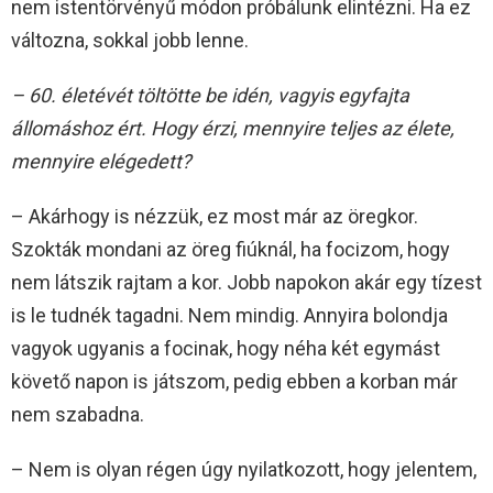
nem istentörvényű módon próbálunk elintézni. Ha ez
változna, sokkal jobb lenne.
– 60. életévét töltötte be idén, vagyis egyfajta
állomáshoz ért. Hogy érzi, mennyire teljes az élete,
mennyire elégedett?
– Akárhogy is nézzük, ez most már az öregkor.
Szokták mondani az öreg fiúknál, ha focizom, hogy
nem látszik rajtam a kor. Jobb napokon akár egy tízest
is le tudnék tagadni. Nem mindig. Annyira bolondja
vagyok ugyanis a focinak, hogy néha két egymást
követő napon is játszom, pedig ebben a korban már
nem szabadna.
– Nem is olyan régen úgy nyilatkozott, hogy jelentem,