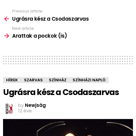
Previous article
See
more
Ugrásra kész a Csodaszarvas
Next article
Arattak a pockok (is)
HÍREK
SZARVAS
SZÍNHÁZ
SZÍNHÁZI NAPLÓ
Ugrásra kész a Csodaszarvas
by
Newjság
12 éve