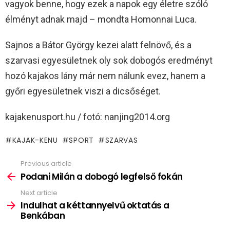
vagyok benne, hogy ezek a napok egy életre szóló
élményt adnak majd – mondta Homonnai Luca.
Sajnos a Bátor György kezei alatt felnövő, és a
szarvasi egyesületnek oly sok dobogós eredményt
hozó kajakos lány már nem nálunk evez, hanem a
győri egyesületnek viszi a dicsőséget.
kajakenusport.hu / fotó: nanjing2014.org
KAJAK-KENU
SPORT
SZARVAS
Previous article
See
more
Podani Milán a dobogó legfelső fokán
Next article
Indulhat a kéttannyelvű oktatás a
Benkában