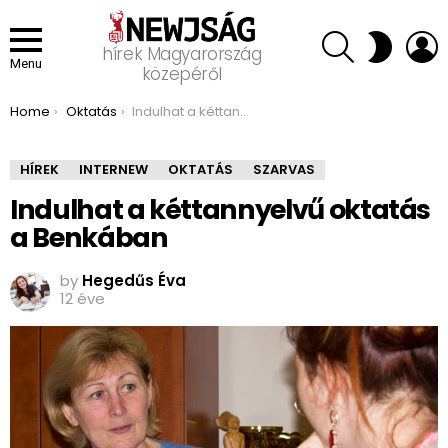
SEARCH
L
SWITCH
hírek Magyarország
SKIN
Menu
közepéről
You are here:
Home
Oktatás
Indulhat a kéttannyelvű oktatás a Benkában
HÍREK
INTERNEW
OKTATÁS
SZARVAS
Indulhat a kéttannyelvű oktatás
a Benkában
by
Hegedűs Éva
12 éve