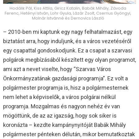
Hodálik Pál, Kiss Attila, Giricz Katalin, Babák Mihály, Závoda
Ferenc, Hetényi István, Lohr Gyula, Lázár Zsolt, Csernus Gyöngyi,
Molnár Istvánné és Dernovics László
– 2010-ben mi kaptunk egy nagy felhatalmazást, egy
biztatást arra, hogy induljunk, és a város vezetéséről
egy csapattal gondoskodjunk. Ez a csapat a szarvasi
polgárok megbízásából készített egy olyan programot,
ami azt a nevet viselte, hogy “Szarvas Város
Önkormányzatának gazdasági programja”. Ez volt a
polgármester programja is, hisz a polgármesternek
nem lehet a képviselők, a város polgárai nélkül
programja. Mozgalmas és nagyon nehéz év van
mögöttünk, de az az igazság, hogy sok siker is
koronázta – kezdte kampánynyitóját Babák Mihály
polgármester pénteken délután, mikor bemutatkoztak