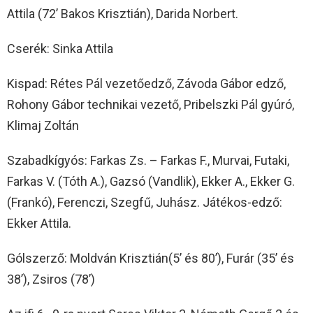
Attila (72’ Bakos Krisztián), Darida Norbert.
Cserék: Sinka Attila
Kispad: Rétes Pál vezetőedző, Závoda Gábor edző,
Rohony Gábor technikai vezető, Pribelszki Pál gyúró,
Klimaj Zoltán
Szabadkígyós: Farkas Zs. – Farkas F., Murvai, Futaki,
Farkas V. (Tóth A.), Gazsó (Vandlik), Ekker A., Ekker G.
(Frankó), Ferenczi, Szegfű, Juhász. Játékos-edző:
Ekker Attila.
Gólszerző: Moldván Krisztián(5’ és 80’), Furár (35’ és
38’), Zsiros (78’)