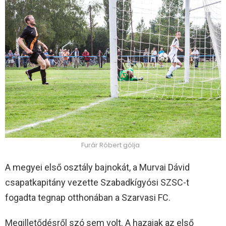
Furár Róbert gólja
A megyei első osztály bajnokát, a Murvai Dávid
csapatkapitány vezette Szabadkígyósi SZSC-t
fogadta tegnap otthonában a Szarvasi FC.
Megilletődésről szó sem volt. A hazaiak az első