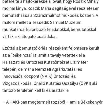
beterelte a hajtókerékbe a lovait, hogy Roszik Mihály
molnár lánya, Roszik Mária segítségével részletesen
bemutathassa a Szárazmalmot működés közben. A
malom mellet a Tessedik Sámuel Múzeum
munkatársai különböző feladatokkal, bemutatókkal
várták a kilátogató családokat.
Ezúttal a bemutató őrlés részeként felöntésre került
az a “béke rozs” is, amit a tavaly vetettek el a
Halászati és Öntözési Kutatóintézet Liziméter
telepén, de már a Nemzeti Agrárkutatási és
Innovációs Központ (NAIK) Öntözési és
Vízgazdálkodási Önálló Kutatási Osztálya (ÖVKI) alá
tartozó területen kelt ki és arattak le.
– A HAKI-ban megtermelt rozsból – ami a Békekenyér