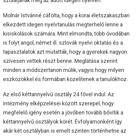
szólaljanak meg az adott idegen nyelven.
Molnár Istvánné cáfolta, hogy a korai életszakaszban
elkezdett idegen nyelvtanulás megterhelő lenne a
kisiskolások számára. Mint elmondta, több óvodában
is folyt angol, német ill. szlovák nyelvi oktatás és a
tapasztalatok azt mutatták, hogy a gyerekek nagyon
szívesen vettek részt benne. Meglátása szerint
minden a módszertanon múlik, vagyis hogy milyen
eszközökkel és formában közelítenek a tanulókhoz.
Az első kéttannyelvű osztály 24 fővel indul. Az
intézmény elképzelései között szerepel, hogy
megfelelő igény esetén a jövőben tovább bővítik a
kéttannyelvű osztályok körét. Évfolyamonként így
akár két osztályban is emelt szinten történhetne az