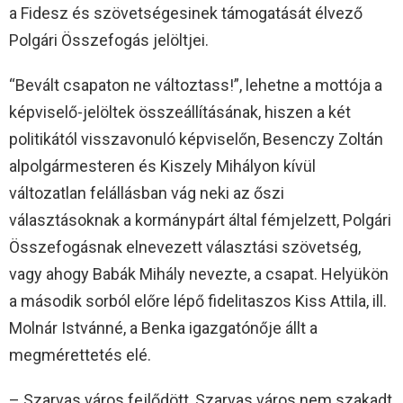
a Fidesz és szövetségesinek támogatását élvező
Polgári Összefogás jelöltjei.
“Bevált csapaton ne változtass!”, lehetne a mottója a
képviselő-jelöltek összeállításának, hiszen a két
politikától visszavonuló képviselőn, Besenczy Zoltán
alpolgármesteren és Kiszely Mihályon kívül
változatlan felállásban vág neki az őszi
választásoknak a kormánypárt által fémjelzett, Polgári
Összefogásnak elnevezett választási szövetség,
vagy ahogy Babák Mihály nevezte, a csapat. Helyükön
a második sorból előre lépő fidelitaszos Kiss Attila, ill.
Molnár Istvánné, a Benka igazgatónője állt a
megmérettetés elé.
– Szarvas város fejlődött, Szarvas város nem szakadt