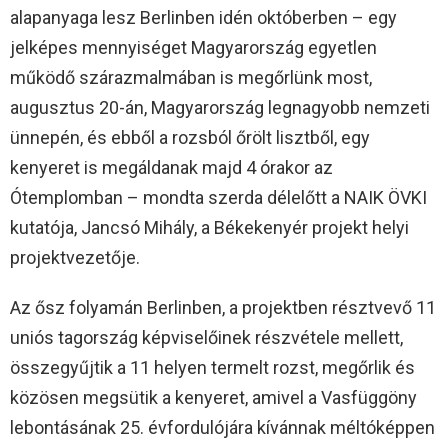
alapanyaga lesz Berlinben idén októberben – egy
jelképes mennyiséget Magyarország egyetlen
működő szárazmalmában is megőrlünk most,
augusztus 20-án, Magyarország legnagyobb nemzeti
ünnepén, és ebből a rozsból őrölt lisztből, egy
kenyeret is megáldanak majd 4 órakor az
Ótemplomban – mondta szerda délelőtt a NAIK ÖVKI
kutatója, Jancsó Mihály, a Békekenyér projekt helyi
projektvezetője.
Az ősz folyamán Berlinben, a projektben résztvevő 11
uniós tagország képviselőinek részvétele mellett,
összegyűjtik a 11 helyen termelt rozst, megőrlik és
közösen megsütik a kenyeret, amivel a Vasfüggöny
lebontásának 25. évfordulójára kívánnak méltóképpen