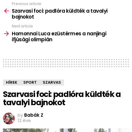
Previous article
See
more
Szarvasi foci: padlóra küldték a tavalyi
bajnokot
Next article
Homonnai Luca ezüstérmes a nanjingi
ifjúsági olimpián
HÍREK
SPORT
SZARVAS
Szarvasi foci: padlóra küldték a
tavalyi bajnokot
by
Babák Z
12 éve