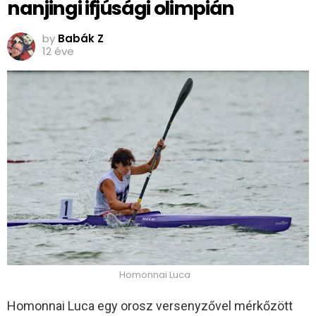
nanjingi ifjúsági olimpián
by
Babák Z
12 éve
Homonnai Luca
Homonnai Luca egy orosz versenyzővel mérkőzött