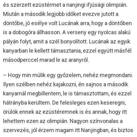
és szerzett ezüstérmet a nanjingi ifjúsági olimpián.
Miután a második legjobb időket evezve jutott a
döntőbe, jó esélye volt Lucának arra, hogy a döntőben
is a dobogóra állhasson. A verseny egy nyolcas alakú
pályán folyt, amit a szél bonyolított. Lucának az egyik
kanyarban le kellett támasztania, ezzel együtt másfél
másodperccel marad le az aranyról.
– Hogy min múlik egy győzelem, nehéz megmondani.
Ilyen szélben nehéz kajakozni, én sajnos a második
kanyarnál megbillentem, le is támasztottam, és ezzel
hátrányba kerültem. De felesleges ezen keseregni,
örülök ennek az ezüstéremnek is és annak, hogy itt
lehettem ezen az olimpián. Nagyon színvonalas a
szervezés, jól érzem magam itt Nanjingban, és biztos