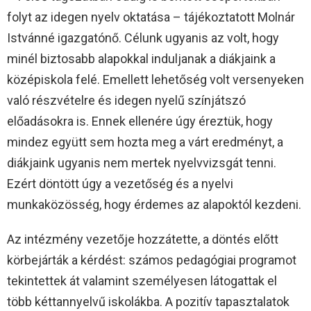
folyt az idegen nyelv oktatása – tájékoztatott Molnár
Istvánné igazgatónő. Célunk ugyanis az volt, hogy
minél biztosabb alapokkal induljanak a diákjaink a
középiskola felé. Emellett lehetőség volt versenyeken
való részvételre és idegen nyelű színjátszó
előadásokra is. Ennek ellenére úgy éreztük, hogy
mindez együtt sem hozta meg a várt eredményt, a
diákjaink ugyanis nem mertek nyelvvizsgát tenni.
Ezért döntött úgy a vezetőség és a nyelvi
munkaközösség, hogy érdemes az alapoktól kezdeni.
Az intézmény vezetője hozzátette, a döntés előtt
körbejárták a kérdést: számos pedagógiai programot
tekintettek át valamint személyesen látogattak el
több kéttannyelvű iskolákba. A pozitív tapasztalatok