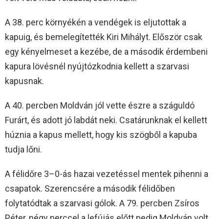
A 38. perc környékén a vendégek is eljutottak a
kapuig, és bemelegítették Kiri Mihályt. Először csak
egy kényelmeset a kezébe, de a második érdembeni
kapura lövésnél nyújtózkodnia kellett a szarvasi
kapusnak.
A 40. percben Moldván jól vette észre a száguldó
Furárt, és adott jó labdát neki. Csatárunknak el kellett
húznia a kapus mellett, hogy kis szögből a kapuba
tudja lőni.
A félidőre 3–0-ás hazai vezetéssel mentek pihenni a
csapatok. Szerencsére a második félidőben
folytatódtak a szarvasi gólok. A 79. percben Zsíros
Péter, négy perccel a lefújás előtt pedig Moldván volt