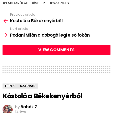
LABDARÚGÁS
SPORT
SZARVAS
Previous article
See
more
Kóstoló a Békekenyérből
Next article
Podani Milán a dobogó legfelső fokán
VIEW COMMENTS
HÍREK
SZARVAS
Kóstoló a Békekenyérből
by
Babák Z
12 éve