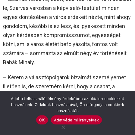
le, Szarvas városban a képviselő-testület minden
egyes döntésében a város érdekeit nézte, mint ahogy
gondolom, később is ez lesz, és igyekezett minden
olyan kérdésben kompromisszumot, egyességet
kötni, ami a város életét befolyásolta, fontos volt
számára – sommázta az elmúlt négy év történéseit
Babák Mihály.
– Kérem a választópolgárok bizalmát személyemet
illetően is, de szeretném kérni, hogy a csapat, a
csapatom tagjait is hasonló módon támogassák. Azt
A jobb felhasználói élmény érdekében az oldalon cookie-kat
hiszem, hogy ez a támogatás a záloga annak, hogy
használunk. Oldalunk használatával, Ön elfogadja a cookie-k
használatát.
eredményes és sikeres évet tudjunk majd a ciklus
OK
Adatvédelmi irányelvek
végén magunk mögött és be tudjunk majd ismételten
számolni arról, hogy nem a levegőbe beszéltünk, nem