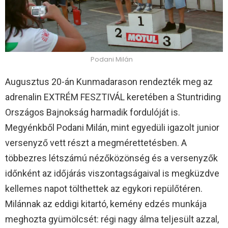
Podani Milán
Augusztus 20-án Kunmadarason rendezték meg az
adrenalin EXTRÉM FESZTIVÁL keretében a Stuntriding
Országos Bajnokság harmadik fordulóját is.
Megyénkből Podani Milán, mint egyedüli igazolt junior
versenyző vett részt a megmérettetésben. A
többezres létszámú nézőközönség és a versenyzők
időnként az időjárás viszontagságaival is megküzdve
kellemes napot tölthettek az egykori repülőtéren.
Milánnak az eddigi kitartó, kemény edzés munkája
meghozta gyümölcsét: régi nagy álma teljesült azzal,