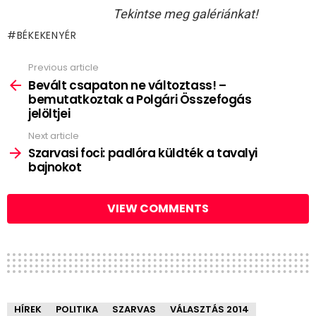
Tekintse meg galériánkat!
BÉKEKENYÉR
Previous article
See
more
Bevált csapaton ne változtass! –
bemutatkoztak a Polgári Összefogás
jelöltjei
Next article
Szarvasi foci: padlóra küldték a tavalyi
bajnokot
VIEW COMMENTS
HÍREK
POLITIKA
SZARVAS
VÁLASZTÁS 2014