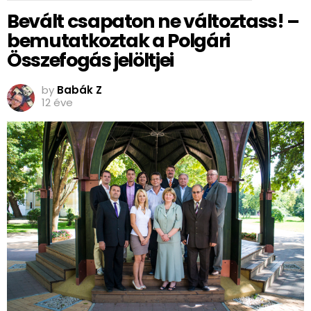
Bevált csapaton ne változtass! –
bemutatkoztak a Polgári
Összefogás jelöltjei
by
Babák Z
12 éve