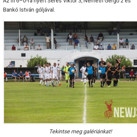
Az ifi 6–0-ra nyert Seres Viktor 3, Németh Gergő 2 és
Bankó István góljával.
Tekintse meg galériánkat!