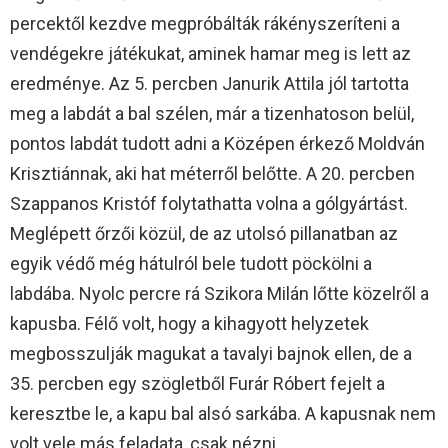
percektől kezdve megpróbálták rákényszeríteni a
vendégekre játékukat, aminek hamar meg is lett az
eredménye. Az 5. percben Janurik Attila jól tartotta
meg a labdát a bal szélen, már a tizenhatoson belül,
pontos labdát tudott adni a Középen érkező Moldván
Krisztiánnak, aki hat méterről belőtte. A 20. percben
Szappanos Kristóf folytathatta volna a gólgyártást.
Meglépett őrzői közül, de az utolsó pillanatban az
egyik védő még hátulról bele tudott pöckölni a
labdába. Nyolc percre rá Szikora Milán lőtte közelről a
kapusba. Félő volt, hogy a kihagyott helyzetek
megbosszulják magukat a tavalyi bajnok ellen, de a
35. percben egy szögletből Furár Róbert fejelt a
keresztbe le, a kapu bal alsó sarkába. A kapusnak nem
volt vele más feladata, csak nézni.