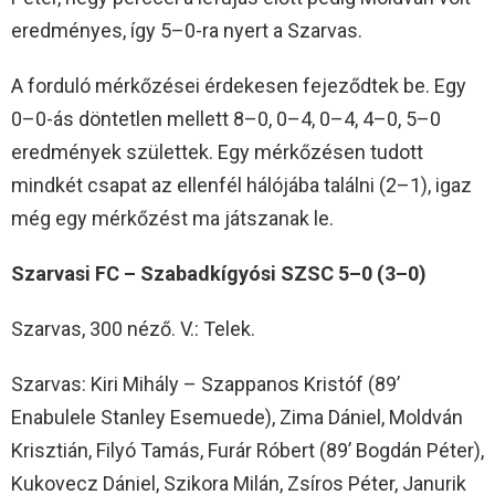
eredményes, így 5–0-ra nyert a Szarvas.
A forduló mérkőzései érdekesen fejeződtek be. Egy
0–0-ás döntetlen mellett 8–0, 0–4, 0–4, 4–0, 5–0
eredmények születtek. Egy mérkőzésen tudott
mindkét csapat az ellenfél hálójába találni (2–1), igaz
még egy mérkőzést ma játszanak le.
Szarvasi FC – Szabadkígyósi SZSC 5–0 (3–0)
Szarvas, 300 néző. V.: Telek.
Szarvas: Kiri Mihály – Szappanos Kristóf (89’
Enabulele Stanley Esemuede), Zima Dániel, Moldván
Krisztián, Filyó Tamás, Furár Róbert (89’ Bogdán Péter),
Kukovecz Dániel, Szikora Milán, Zsíros Péter, Janurik