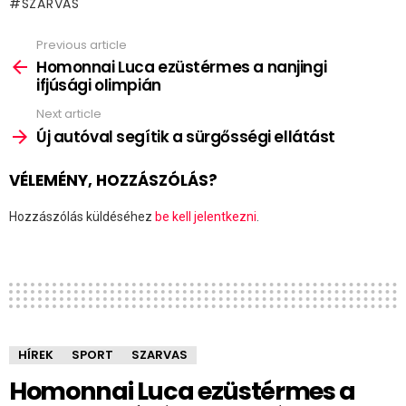
SZARVAS
Previous article
See
more
Homonnai Luca ezüstérmes a nanjingi
ifjúsági olimpián
Next article
Új autóval segítik a sürgősségi ellátást
VÉLEMÉNY, HOZZÁSZÓLÁS?
Hozzászólás küldéséhez
be kell jelentkezni
.
HÍREK
SPORT
SZARVAS
Homonnai Luca ezüstérmes a