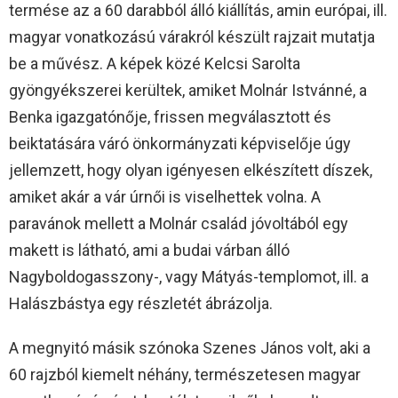
termése az a 60 darabból álló kiállítás, amin európai, ill.
magyar vonatkozású várakról készült rajzait mutatja
be a művész. A képek közé Kelcsi Sarolta
gyöngyékszerei kerültek, amiket Molnár Istvánné, a
Benka igazgatónője, frissen megválasztott és
beiktatására váró önkormányzati képviselője úgy
jellemzett, hogy olyan igényesen elkészített díszek,
amiket akár a vár úrnői is viselhettek volna. A
paravánok mellett a Molnár család jóvoltából egy
makett is látható, ami a budai várban álló
Nagyboldogasszony-, vagy Mátyás-templomot, ill. a
Halászbástya egy részletét ábrázolja.
A megnyitó másik szónoka Szenes János volt, aki a
60 rajzból kiemelt néhány, természetesen magyar