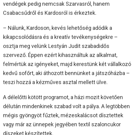
vendégek pedig nemcsak Szarvasról, hanem
Csabacsűdről és Kardosról is érkeztek.
– Nálunk, Kardoson, kevés lehetőség adódik a
kikapcsolódásra és a kreatív tevékenységekre –
osztja meg velünk Lestyán Judit szabadidős
szervező. Éppen ezért kihasználtuk az alkalmat,
felmértük az igényeket, majd kerestünk két vállalkozó
kedvű sofőrt, aki áthozott bennünket a játszóházba –
teszi hozzá a kézműves asztal mellett ülve.
A délelőtti kötött programot, a házi mozit követően
délután mindenkinek szabad volt a pálya. A legtöbben
mégis gyöngyöt fűztek, mézeskalácsot dísztettek
vagy már az ünnepek jegyében textil szaloncukor
díszeket készítettek.