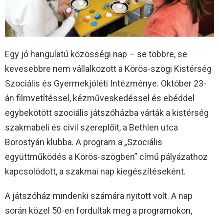
Egy jó hangulatú közösségi nap – se többre, se
kevesebbre nem vállalkozott a Körös-szögi Kistérség
Szociális és Gyermekjóléti Intézménye. Október 23-
án filmvetítéssel, kézműveskedéssel és ebéddel
egybekötött szociális játszóházba várták a kistérség
szakmabeli és civil szereplőit, a Bethlen utca
Borostyán klubba. A program a „Szociális
együttműködés a Körös-szögben” című pályázathoz
kapcsolódott, a szakmai nap kiegészítéseként.
A játszóház mindenki számára nyitott volt. A nap
során közel 50-en fordultak meg a programokon,