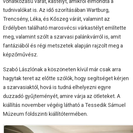
vonatkozású várat, kastélyt, amikről elmondta a
tudnivalókat is. Az idő szorításában Wartburg,
Trencsény, Léka, és Kőszeg várát, valamint az
Erdélyben található marosvécsi várkastélyt említette
meg, valamint szólt a szarvasi palánkvárról is, amit
fantáziából és régi metszetek alapján rajzolt meg a
képzőművész.
Szabó Lászlónak a köszöneten kívül már csak arra
hagytak teret az előtte szólók, hogy segítséget kérjen
a szarvasiaktól, hová is tudná elhelyezni egyre
duzzadó gyűjteményét, amire várja az ötleteket. A
kiállítás november végéig látható a Tessedik Sámuel
Múzeum földszinti kiállítótermében.