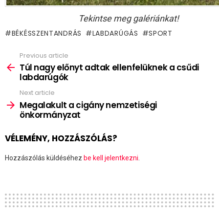
Tekintse meg galériánkat!
BÉKÉSSZENTANDRÁS
LABDARÚGÁS
SPORT
Previous article
See
more
Túl nagy előnyt adtak ellenfelüknek a csűdi
labdarúgók
Next article
Megalakult a cigány nemzetiségi
önkormányzat
VÉLEMÉNY, HOZZÁSZÓLÁS?
Hozzászólás küldéséhez
be kell jelentkezni
.