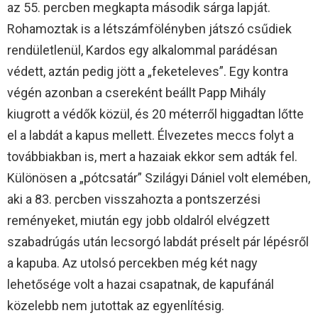
az 55. percben megkapta második sárga lapját.
Rohamoztak is a létszámfölényben játszó csűdiek
rendületlenül, Kardos egy alkalommal parádésan
védett, aztán pedig jött a „feketeleves”. Egy kontra
végén azonban a csereként beállt Papp Mihály
kiugrott a védők közül, és 20 méterről higgadtan lőtte
el a labdát a kapus mellett. Élvezetes meccs folyt a
továbbiakban is, mert a hazaiak ekkor sem adták fel.
Különösen a „pótcsatár” Szilágyi Dániel volt elemében,
aki a 83. percben visszahozta a pontszerzési
reményeket, miután egy jobb oldalról elvégzett
szabadrúgás után lecsorgó labdát préselt pár lépésről
a kapuba. Az utolsó percekben még két nagy
lehetősége volt a hazai csapatnak, de kapufánál
közelebb nem jutottak az egyenlítésig.