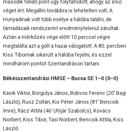
második félidő pont úgy folytatódott, ahogy az első
véget ért. Megállni továbbra is lehetetlen volt. A
Hunyadinak volt több esélye a hálóba találni, de
támadásaik rendszerint eredménytelenül zárultak.
Aztán a mérkőzés vége előtt 10 perccel végre
megtalálta azt a gólt a hazai válogatott. A 80. percben
Kiss Tibornak sikerült a hálóba fejelni, és ezzel
mindhárom pontot Szentandráson tartani.
Békésszentandrási HMSE – Bucsa SE 1–0 (0–0)
Kasik Viktor, Borgulya János, Bobvos Ferenc (20’ Bagi
László), Rusz Zoltán, Kis Péter János (81’ Bencsik
Imre), Rácz Attila (46’ Uhljár Szabolcs), Kovács
Norbert, Kiss Tibor, Tasi Norbert, Bencsik Attila, Kiss
László