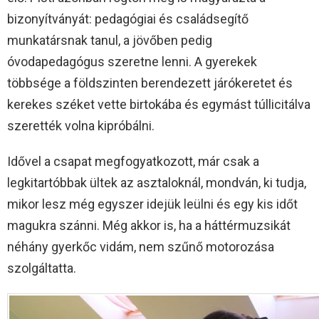
bizonyítványát: pedagógiai és családsegítő
munkatársnak tanul, a jövőben pedig
óvodapedagógus szeretne lenni. A gyerekek
többsége a földszinten berendezett járókeretet és
kerekes széket vette birtokába és egymást túllicitálva
szerették volna kipróbálni.
Idővel a csapat megfogyatkozott, már csak a
legkitartóbbak ültek az asztaloknál, mondván, ki tudja,
mikor lesz még egyszer idejük leülni és egy kis időt
magukra szánni. Még akkor is, ha a háttérmuzsikát
néhány gyerkőc vidám, nem szűnő motorozása
szolgáltatta.