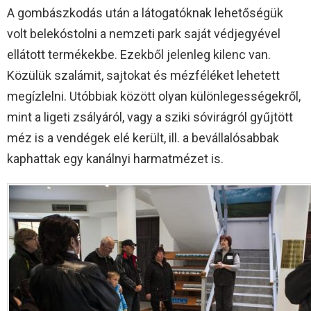
A gombászkodás után a látogatóknak lehetőségük
volt belekóstolni a nemzeti park saját védjegyével
ellátott termékekbe. Ezekből jelenleg kilenc van.
Közülük szalámit, sajtokat és mézféléket lehetett
megízlelni. Utóbbiak között olyan különlegességekről,
mint a ligeti zsályáról, vagy a sziki sóvirágról gyűjtött
méz is a vendégek elé került, ill. a bevállalósabbak
kaphattak egy kanálnyi harmatmézet is.