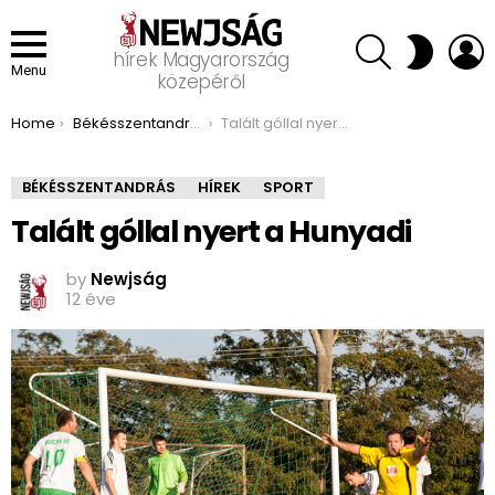
SEARCH
L
SWITCH
hírek Magyarország
SKIN
Menu
közepéről
You are here:
Home
Békésszentandrás
Talált góllal nyert a Hunyadi
BÉKÉSSZENTANDRÁS
HÍREK
SPORT
Talált góllal nyert a Hunyadi
by
Newjság
12 éve