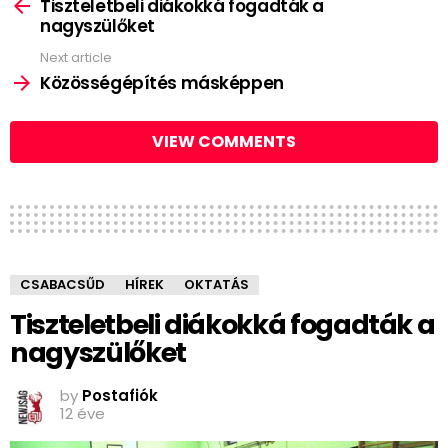
more
Tiszteletbeli diákokká fogadták a
nagyszülőket
Next article
Közösségépítés másképpen
VIEW COMMENTS
CSABACSŰD
HÍREK
OKTATÁS
Tiszteletbeli diákokká fogadták a
nagyszülőket
by
Postafiók
12 éve