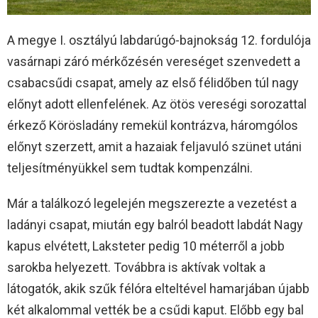
A megye I. osztályú labdarúgó-bajnokság 12. fordulója
vasárnapi záró mérkőzésén vereséget szenvedett a
csabacsűdi csapat, amely az első félidőben túl nagy
előnyt adott ellenfelének. Az ötös vereségi sorozattal
érkező Körösladány remekül kontrázva, háromgólos
előnyt szerzett, amit a hazaiak feljavuló szünet utáni
teljesítményükkel sem tudtak kompenzálni.
Már a találkozó legelején megszerezte a vezetést a
ladányi csapat, miután egy balról beadott labdát Nagy
kapus elvétett, Laksteter pedig 10 méterről a jobb
sarokba helyezett. Továbbra is aktívak voltak a
látogatók, akik szűk félóra elteltével hamarjában újabb
két alkalommal vették be a csűdi kaput. Előbb egy bal