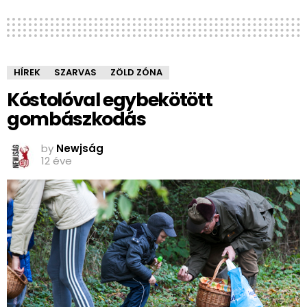
HÍREK
SZARVAS
ZÖLD ZÓNA
Kóstolóval egybekötött
gombászkodás
by
Newjság
12 éve