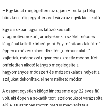
– Egy kicsit megégettem az ujjam – mutatja félig
büszkén, félig együttérzést várva az egyik kis alkotó.
Egy sarokban ugyanis kitűző készült
virágmotívumokból, amelyeknek a szélét mécses
lángjánál kellett körbeégetni. Egy másik asztalnál már
éppen a mézeskalács díszítés „utómunkálatai”
zajlottak, méghozzá ugyancsak kreatív módon. Két
önfeledten alkotó leányzó megelégelte a
hagyományos módszert és mézecskalács helyett a
szájukat dekorálták, el nem ítélhető módon.
A csapat egyetlen kilógó láncszeme egy 22 éves fiú
volt, aki éppen a sokadik textilszaloncukrot varázsolta
elő. Pisti azonban rögtön meg is magyarázta a