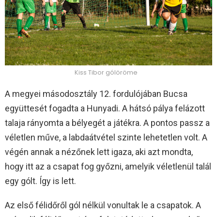
Kiss Tibor gólöröme
A megyei másodosztály 12. fordulójában Bucsa
együttesét fogadta a Hunyadi. A hátsó pálya felázott
talaja rányomta a bélyegét a játékra. A pontos passz a
véletlen műve, a labdaátvétel szinte lehetetlen volt. A
végén annak a nézőnek lett igaza, aki azt mondta,
hogy itt az a csapat fog győzni, amelyik véletlenül talál
egy gólt. Így is lett.
Az első félidőről gól nélkül vonultak le a csapatok. A