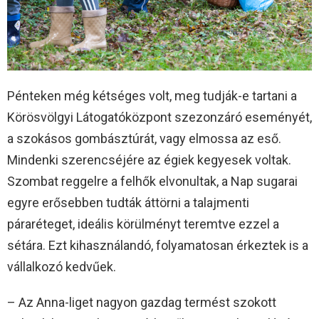
Pénteken még kétséges volt, meg tudják-e tartani a
Körösvölgyi Látogatóközpont szezonzáró eseményét,
a szokásos gombásztúrát, vagy elmossa az eső.
Mindenki szerencséjére az égiek kegyesek voltak.
Szombat reggelre a felhők elvonultak, a Nap sugarai
egyre erősebben tudták áttörni a talajmenti
páraréteget, ideális körülményt teremtve ezzel a
sétára. Ezt kihasználandó, folyamatosan érkeztek is a
vállalkozó kedvűek.
– Az Anna-liget nagyon gazdag termést szokott