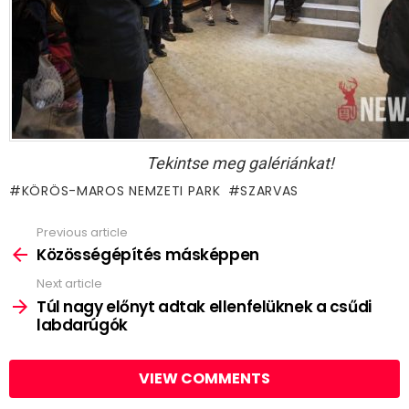
Tekintse meg galériánkat!
KÖRÖS-MAROS NEMZETI PARK
SZARVAS
Previous article
See
more
Közösségépítés másképpen
Next article
Túl nagy előnyt adtak ellenfelüknek a csűdi
labdarúgók
VIEW COMMENTS