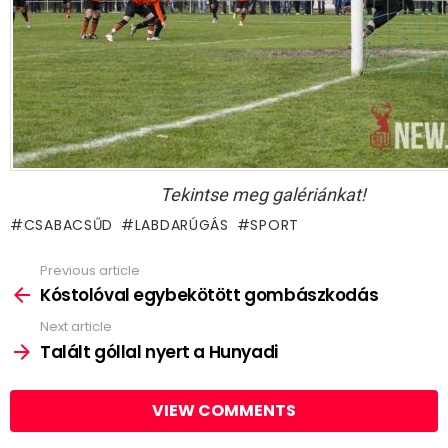
Tekintse meg galériánkat!
CSABACSŰD
LABDARÚGÁS
SPORT
Previous article
See
more
Kóstolóval egybekötött gombászkodás
Next article
Talált góllal nyert a Hunyadi
VIEW COMMENTS