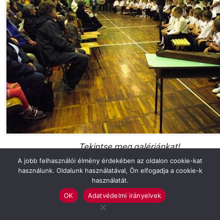
Tekintse meg galériánkat!
CSABACSŰD
OKTATÁS
A jobb felhasználói élmény érdekében az oldalon cookie-kat
használunk. Oldalunk használatával, Ön elfogadja a cookie-k
használatát.
Previous article
See
more
A szociális rendszer jövője: együtt és nem
OK
Adatvédelmi irányelvek
egymás mellett