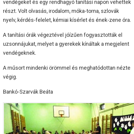
vendégeket és egy rendhagyó tanítási napon vehettek
részt. Volt olvasás, irodalom, móka-torna, szlovák
nyelv, kérdés-felelet, kémiai kísérlet és ének-zene óra.
A tanítási órák végeztével jóízűen fogyasztották el
uzsonnájukat, melyet a gyerekek kínáltak a megjelent
vendégeknek.
A műsort mindenki örömmel és meghatódottan nézte
végig.
Bankó-Szarvák Beáta