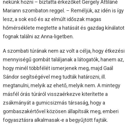
nekünk hozni – biztatta érkezőket Gergely Attiláné
Mariann szombaton reggel. – Reméljük, az idén is így
lesz, a sok eső és az elmúlt időszak magas
hőmérséklete megtette a hatását és gazdag kínálatot
fognak találni az Anna-ligetben.
A szombati túrának nem az volt a célja, hogy étkezési
mennyiségű gombát találjanak a látogatók, hanem az,
hogy minél többfélét ismerjenek meg, majd Gaál
Sándor segítségével meg tudták határozni, ill.
megtanulni, melyik az ehető, melyik nem. A mintegy
másfél órás túráról visszaérkezve kiterítette a
zsákmányát a gumicsizmás társaság, hogy a
gombaszakértővel közösen állapítsák meg, emberi
fogyasztásra alkalmasak-e a begyűjtött fajták.