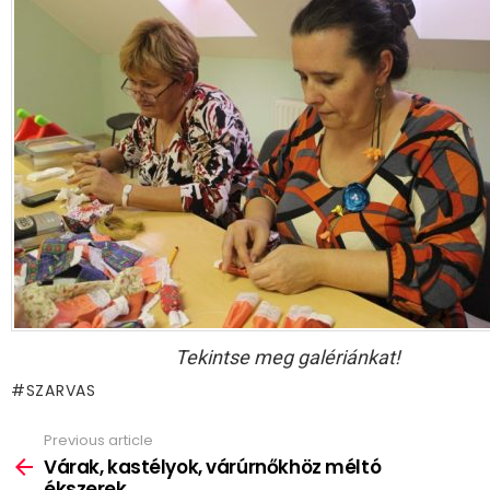
Tekintse meg galériánkat!
SZARVAS
Previous article
See
more
Várak, kastélyok, várúrnőkhöz méltó
ékszerek