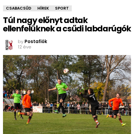
CSABACSŰD
HÍREK
SPORT
Túl nagy előnyt adtak
ellenfelüknek a csűdi labdarúgók
by
Postafiók
12 éve