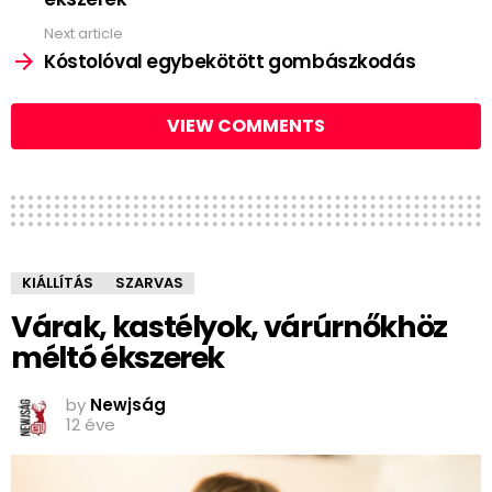
Next article
Kóstolóval egybekötött gombászkodás
VIEW COMMENTS
KIÁLLÍTÁS
SZARVAS
Várak, kastélyok, várúrnőkhöz
méltó ékszerek
by
Newjság
12 éve