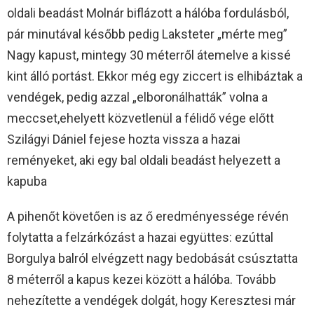
oldali beadást Molnár biflázott a hálóba fordulásból,
pár minutával később pedig Laksteter „mérte meg”
Nagy kapust, mintegy 30 méterről átemelve a kissé
kint álló portást. Ekkor még egy ziccert is elhibáztak a
vendégek, pedig azzal „elboronálhatták” volna a
meccset,ehelyett közvetlenül a félidő vége előtt
Szilágyi Dániel fejese hozta vissza a hazai
reményeket, aki egy bal oldali beadást helyezett a
kapuba
A pihenőt követően is az ő eredményessége révén
folytatta a felzárkózást a hazai együttes: ezúttal
Borgulya balról elvégzett nagy bedobását csúsztatta
8 méterről a kapus kezei között a hálóba. Tovább
nehezítette a vendégek dolgát, hogy Keresztesi már