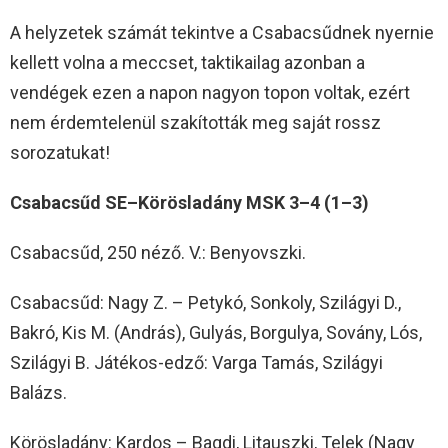
A helyzetek számát tekintve a Csabacsűdnek nyernie
kellett volna a meccset, taktikailag azonban a
vendégek ezen a napon nagyon topon voltak, ezért
nem érdemtelenül szakították meg saját rossz
sorozatukat!
Csabacsűd SE–Körösladány MSK 3–4 (1–3)
Csabacsűd, 250 néző. V.: Benyovszki.
Csabacsűd: Nagy Z. – Petykó, Sonkoly, Szilágyi D.,
Bakró, Kis M. (András), Gulyás, Borgulya, Sovány, Lós,
Szilágyi B. Játékos-edző: Varga Tamás, Szilágyi
Balázs.
Körösladány: Kardos – Bagdi, Litauszki, Telek (Nagy