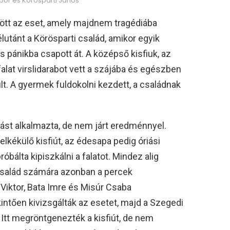
bor és Körösparti János
dött az eset, amely majdnem tragédiába
élutánt a Körösparti család, amikor egyik
 és pánikba csapott át. A középső kisfiuk, az
lat virslidarabot vett a szájába és egészben
lt. A gyermek fuldokolni kezdett, a családnak
st alkalmazta, de nem járt eredménnyel.
elkékülő kisfiút, az édesapa pedig óriási
óbálta kipiszkálni a falatot. Mindez alig
a család számára azonban a percek
Viktor, Bata Imre és Misúr Csaba
intően kivizsgálták az esetet, majd a Szegedi
 Itt megröntgenezték a kisfiút, de nem