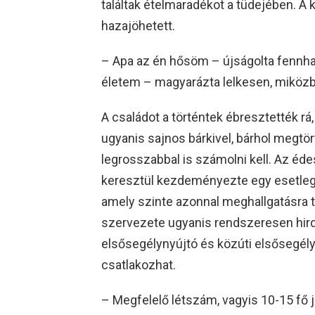
találtak ételmaradékot a tüdejében. A
hazajöhetett.
– Apa az én hősöm – újságolta fennha
életem – magyarázta lelkesen, miközb
A családot a történtek ébresztették rá
ugyanis sajnos bárkivel, bárhol megtö
legrosszabbal is számolni kell. Az éd
keresztül kezdeményezte egy esetleg
amely szinte azonnal meghallgatásra ta
szervezete ugyanis rendszeresen hird
elsősegélynyújtó és közúti elsősegél
csatlakozhat.
– Megfelelő létszám, vagyis 10-15 fő