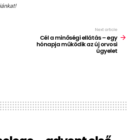
iánkat!
Next article
Cél a minőségi ellátás – egy
hónapja működik az új orvosi
ügyelet