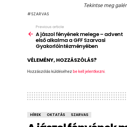
Tekintse meg galér
SZARVAS
Previous article
See
more
​​A jászol fényének melege​ – advent
első alkalma a GFF Szarvasi
Gyakorlóintézményében
VÉLEMÉNY, HOZZÁSZÓLÁS?
Hozzászólás küldéséhez
be kell jelentkezni
.
HÍREK
OKTATÁS
SZARVAS