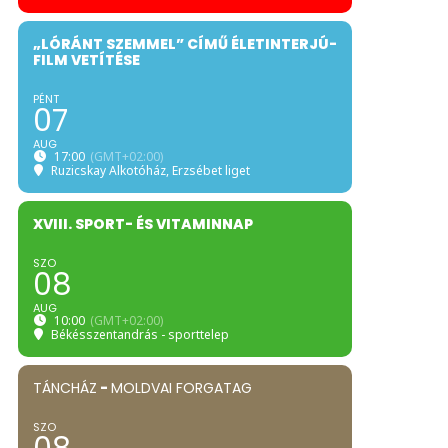
„LÓRÁNT SZEMMEL” CÍMŰ ÉLETINTERJÚ-
FILM VETÍTÉSE
PÉNT
07
AUG
17:00
(GMT+02:00)
Ruzicskay Alkotóház
, Erzsébet liget
XVIII. SPORT- ÉS VITAMINNAP
SZO
08
AUG
10:00
(GMT+02:00)
Békésszentandrás - sporttelep
TÁNCHÁZ
-
MOLDVAI FORGATAG
SZO