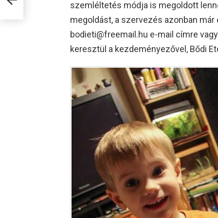
szemléltetés módja is megoldott lenn
megoldást, a szervezés azonban már el
bodieti@freemail.hu e-mail címre vagy
keresztül a kezdeményezővel, Bődi Ete