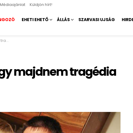
Médiaajánlat
Küldjön hírt!
NGOZÓ
EHETI EHETŐ
ÁLLÁS
SZARVASI UJSÁG
HIRD
jára
Egy majdnem tragédia