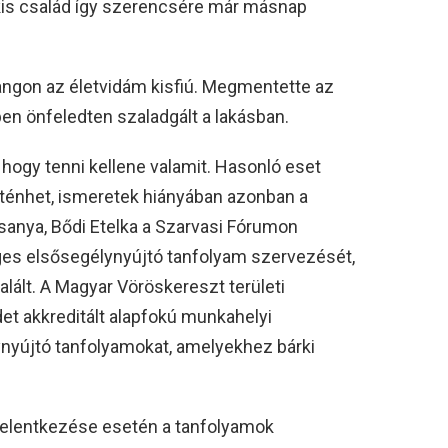
 kis család így szerencsére már másnap
ngon az életvidám kisfiú. Megmentette az
en önfeledten szaladgált a lakásban.
, hogy tenni kellene valamit. Hasonló eset
rténhet, ismeretek hiányában azonban a
esanya, Bődi Etelka a Szarvasi Fórumon
es elsősegélynyújtó tanfolyam szervezését,
lált. A Magyar Vöröskereszt területi
et akkreditált alapfokú munkahelyi
ynyújtó tanfolyamokat, amelyekhez bárki
 jelentkezése esetén a tanfolyamok