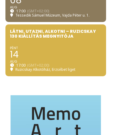
08
AUG
17:00
(GMT+02:00)
Tessedik Sámuel Múzeum
, Vajda Péter u. 1.
LÁTNI, UTAZNI, ALKOTNI – RUZICSKAY
130 KIÁLLÍTÁS MEGNYITÓJA
PÉNT
14
AUG
17:00
(GMT+02:00)
Ruzicskay Alkotóház
, Erzsébet liget