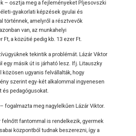
k – osztja meg a fejleményeket Pljesovszki
életi-gyakorlati képzések gyulai és
l történnek, amelyről a résztvevők
 azonban van, az munkahelyi
Ft, a közútié pedig kb. 13 ezer Ft.
vügyüknek tekintik a problémát. Lázár Viktor
egy másik út is járható lesz. Ifj. Litauszky
 közösen ugyanis felvállalták, hogy
ény szerint egy-két alkalommal ingyenesen
et és pedagógusokat.
 – fogalmazta meg nagylelkűen Lázár Viktor.
ny felnőtt fantommal is rendelkezik, gyermek
abai központból tudnak beszerezni, így a