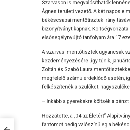
Szarvason is megvalósíthatók lennéne
Ágnes területi vezető. A két napos elm
békéscsabai mentőtisztek irányításáva
bizonyítványt kapnak. Költségvonzata
elsősegélynyújtó tanfolyam ára 17 ezer 
A szarvasi mentőtisztek ugyancsak szí
kezdeményezésére úgy tűnik, januártól 
Zoltán és Szabó Laura mentőtisztekkel
megfelelő számú érdeklődő esetén, ig
felkészítenék a szülőket, nagyszülők
– Inkább a gyerekekre költsék a pénzt
Hozzátette, a „04 az Életért” Alapítvá
t
fantomot pedig valószínűleg a békéscs