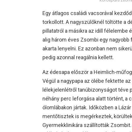
Körösparti Zsom
Egy átlagos családi vacsorával kezdő
torkollott. A nagyszülőknél töltötte a d
pillatatról a másikra az idill félelembe
alig három éves Zsombi egy nagyobb fa
akarta lenyelni. Ez azonban nem sikerü
pedig azonnal reagálnia kellett.
Az édesapa először a Heimlich-műfogá
Végül a nagypapa az ölébe fektette az 
lélekjelenlétről tanúbizonyságot téve pr
néhány perc leforgása alatt történt, 
ólomlábakon jártak. Időközben a Lázár 
mentőtisztek is megérkeztek, körültek
Gyermekklinikára szállították Zsombit.