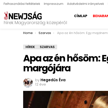
Felhasználási feltételek
Impresszum
Adatvédelmi irányelvek
CÍMLAP
BEHARA
hírek Magyarország közepéről
You are here:
Home
Szarvas
Apa az én hősöm: Egy majdnem tragédia margó
HÍREK
SZARVAS
Apa az én hősöm: 
margójára
by
Hegedűs Éva
12 éve