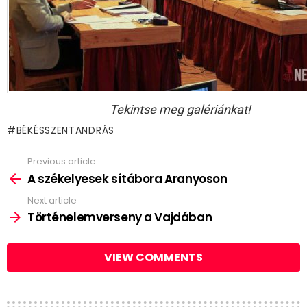
Tekintse meg galériánkat!
BÉKÉSSZENTANDRÁS
Previous article
See
more
A székelyesek sítábora Aranyoson
Next article
Történelemverseny a Vajdában
VIEW COMMENTS