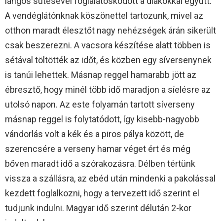
lángos sütésével foglalatoskodott a diákokkal együtt.
A vendéglátónknak köszönettel tartozunk, mivel az
otthon maradt élesztőt nagy nehézségek árán sikerült
csak beszerezni. A vacsora készítése alatt többen is
sétával töltötték az időt, és közben egy síversenynek
is tanúi lehettek. Másnap reggel hamarabb jött az
ébresztő, hogy minél több idő maradjon a síelésre az
utolsó napon. Az este folyamán tartott síverseny
másnap reggel is folytatódott, így kisebb-nagyobb
vándorlás volt a kék és a piros pálya között, de
szerencsére a verseny hamar véget ért és még
bőven maradt idő a szórakozásra. Délben tértünk
vissza a szállásra, az ebéd után mindenki a pakolással
kezdett foglalkozni, hogy a tervezett idő szerint el
tudjunk indulni. Magyar idő szerint délután 2-kor