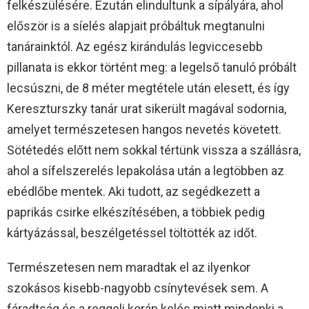
felkészülésére. Ezután elindultunk a sípályára, ahol
először is a síelés alapjait próbáltuk megtanulni
tanárainktól. Az egész kirándulás legviccesebb
pillanata is ekkor történt meg: a legelső tanuló próbált
lecsúszni, de 8 méter megtétele után elesett, és így
Kereszturszky tanár urat sikerült magával sodornia,
amelyet természetesen hangos nevetés követett.
Sötétedés előtt nem sokkal tértünk vissza a szállásra,
ahol a sífelszerelés lepakolása után a legtöbben az
ebédlőbe mentek. Aki tudott, az segédkezett a
paprikás csirke elkészítésében, a többiek pedig
kártyázással, beszélgetéssel töltötték az időt.
Természetesen nem maradtak el az ilyenkor
szokásos kisebb-nagyobb csínytevések sem. A
fáradtság és a reggeli korán kelés miatt mindenki a