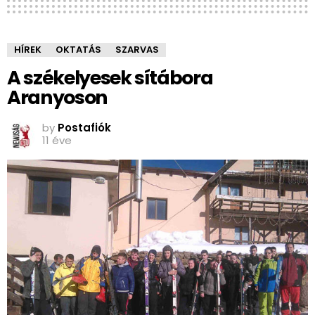
HÍREK
OKTATÁS
SZARVAS
A székelyesek sítábora
Aranyoson
by
Postafiók
11 éve