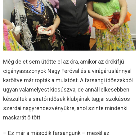
Még delet sem ütötte el az óra, amikor az örökifjú
cigányasszonyok Nagy Feróval és a virágáruslánnyal
karöltve már ropták a mulatóst. A farsangi időszakból
ugyan valamelyest kicsúszva, de annál lelkesebben
készültek a siratói idősek klubjának tagjai szokásos
szerdai nagyrendezvényükre, ahol szinte mindenki
maskarát öltött.
– Ez már a második farsangunk – mesél az