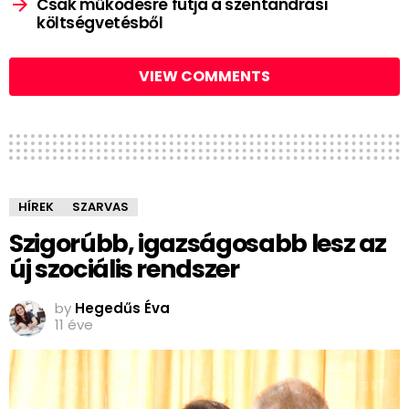
Csak működésre futja a szentandrási
költségvetésből
VIEW COMMENTS
HÍREK
SZARVAS
Szigorúbb, igazságosabb lesz az
új szociális rendszer
by
Hegedűs Éva
11 éve