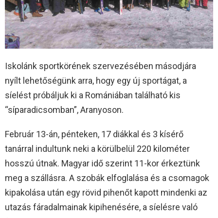
Iskolánk sportkörének szervezésében másodjára
nyílt lehetőségünk arra, hogy egy új sportágat, a
síelést próbáljuk ki a Romániában található kis
“síparadicsomban”, Aranyoson.
Február 13-án, pénteken, 17 diákkal és 3 kísérő
tanárral indultunk neki a körülbelül 220 kilométer
hosszú útnak. Magyar idő szerint 11-kor érkeztünk
meg a szállásra. A szobák elfoglalása és a csomagok
kipakolása után egy rövid pihenőt kapott mindenki az
utazás fáradalmainak kipihenésére, a síelésre való