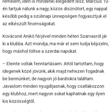
remélem, idén is mindenki elégedett lesz. Március 10-
én tartjuk nálunk a nagy, közös disznótort, egy nappal
később pedig a szülinapi ünnepségen fogyasztjuk el
az elkészült finomságokat.
Kovácsné Anikó férjével minden héten Szarvasról jár
ki a klubba. Azt mondja, ma már el sem tudja képzelni,
hogy máshol töltse a szerdai napokat.
– Eleinte voltak fenntartásaim. Attól tartottam, hogy
idegenek közé jövünk, akik majd nehezen fogadnak
be bennünket, de nagyon jó barátokra találtam.
Javaslom minden nyugdíjasnak, hogy csatlakozzon
egy klubhoz, mert nagyon sokat kaphatnak egy ilyen
kis közösségtől.