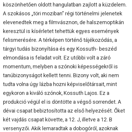
köszönhetően oldott hangulatban zajlott a küzdelem.
A szokásos „töri moziban” régi történelmi jelenetek
elevenedtek meg a filmvásznon, de halszemoptikán
keresztül is kísérletet tehettük egyes események
felismerésére. A térképen történő tájékozódás, a
tárgyi tudás bizonyítása és egy Kossuth- beszéd
elmondása is feladat volt. Ez utóbbi volt a záró
momentum, melyben a szónoki képességekről is
tanúbizonyságot kellett tenni. Bizony volt, aki nem
tudta volna úgy lázba hozni képviselőtársait, mint
egykoron a kiváló szónok, Kossuth Lajos. Ez a
produkció végül el is döntötte a végső sorrendet. A
dévai csapat bebiztosította az első helyezését. Őket
két vajdás csapat követte, a 12. J, illetve a 12. B
versenyzői. Akik lemaradtak a dobogóról, azoknak