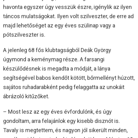
havonta egyszer úgy vesszük észre, igénylik az ilyen
táncos mulatságokat. Ilyen volt szilveszter, de erre ad
majd lehetőséget az egy éves szülinap vagy a
pótszilveszter is.
A jelenleg 68 fős klubtagságból Deák György
úgymond a keménymag része. A farsangi
készülődésnek is megadta a módját, a lánya
segítségével babos kendőt kötött, bőrmellényt húzott,
sajátos ruhadarabként pedig felaggatta az unokáit
ábrázoló kitűzőket.
– Most lesz az egy éves évfordulónk, és úgy
gondoltam, arra felajánlok egy kisebb disznót is.
Tavaly is megtettem, és nagyon jól sikerült minden,