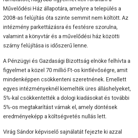
Művelődési Ház állapotára, amelyre a település a
2008-as felújítás óta szinte semmit nem költött. Az
intézmény parkettázásra és festésre szorulna,
valamint a könyvtár és a művelődési ház közötti
szárny felújítása is időszerű lenne.
A Pénzügyi és Gazdasági Bizottság elnöke felhívta a
figyelmet a közel 70 millió Ft-os kintlévőségre, amit
mindenképpen csökkenteni szeretnének. Emellett
egyes intézményeknél kiemelték üres álláshelyeket,
5%-kal csökkentették a dologi kiadásokat és további
5%-os megtakarítást várnak el, amely döntések
eredményeképp a költségvetés nullás lett.
Virág Sándor képviselő sajnálatát fejezte ki azzal