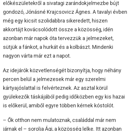
előkészületekről a sivatagi zarándokjelmezbe bújt
gondozó, Jónásné Krajcsovicz Ágnes. A tavalyi évben
még egy kicsit szolidabbra sikeredett, hiszen
akkortájt kovácsolódott össze a közösség, idén
azonban már napok óta tervezzük a jelmezeket,
sütjük a fánkot, a hurkát és a kolbászt. Mindenki
nagyon várta már ezt a napot.
Az idejárók közvetlenségét bizonyítja, hogy néhány
percen belül a jelmezesek már egy szerelmi
kártyajóslattal is felvérteznek. Az asztal körül
gyülekezők táskájából pedig időközben egy kis hazai
is előkerül, amiből egyre többen kérnek kóstolót.
– Ők otthon nem mulatoznak, családdal már nem
járnak el – sorolja Ági, a közösség lelke. Itt azonban