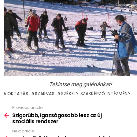
Tekintse meg galériánkat!
OKTATÁS
SZARVAS
SZÉKELY SZAKKÉPZŐ INTÉZMÉNY
Previous article
See
more
Szigorúbb, igazságosabb lesz az új
szociális rendszer
Next article