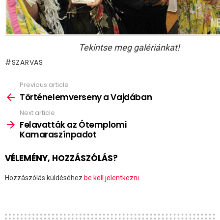
Tekintse meg galériánkat!
SZARVAS
Previous article
See
more
Történelemverseny a Vajdában
Next article
Felavatták az Ótemplomi
Kamaraszínpadot
VÉLEMÉNY, HOZZÁSZÓLÁS?
Hozzászólás küldéséhez
be kell jelentkezni
.