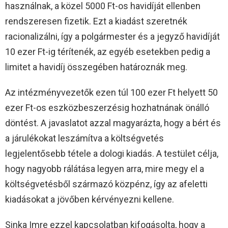
használnak, a közel 5000 Ft-os havidíját ellenben
rendszeresen fizetik. Ezt a kiadást szeretnék
racionalizálni, így a polgármester és a jegyző havidíját
10 ezer Ft-ig térítenék, az egyéb esetekben pedig a
limitet a havidíj összegében határoznák meg.
Az intézményvezetők ezen túl 100 ezer Ft helyett 50
ezer Ft-os eszközbeszerzésig hozhatnának önálló
döntést. A javaslatot azzal magyarázta, hogy a bért és
a járulékokat leszámítva a költségvetés
legjelentősebb tétele a dologi kiadás. A testület célja,
hogy nagyobb rálátása legyen arra, mire megy el a
költségvetésből származó közpénz, így az afeletti
kiadásokat a jövőben kérvényezni kellene.
Sinka Imre ezzel kapcsolatban kifogásolta, hogy a