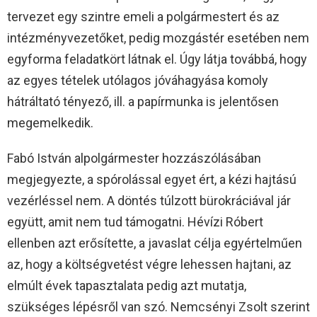
tervezet egy szintre emeli a polgármestert és az
intézményvezetőket, pedig mozgástér esetében nem
egyforma feladatkört látnak el. Úgy látja továbbá, hogy
az egyes tételek utólagos jóváhagyása komoly
hátráltató tényező, ill. a papírmunka is jelentősen
megemelkedik.
Fabó István alpolgármester hozzászólásában
megjegyezte, a spórolással egyet ért, a kézi hajtású
vezérléssel nem. A döntés túlzott bürokráciával jár
együtt, amit nem tud támogatni. Hévízi Róbert
ellenben azt erősítette, a javaslat célja egyértelműen
az, hogy a költségvetést végre lehessen hajtani, az
elmúlt évek tapasztalata pedig azt mutatja,
szükséges lépésről van szó. Nemcsényi Zsolt szerint