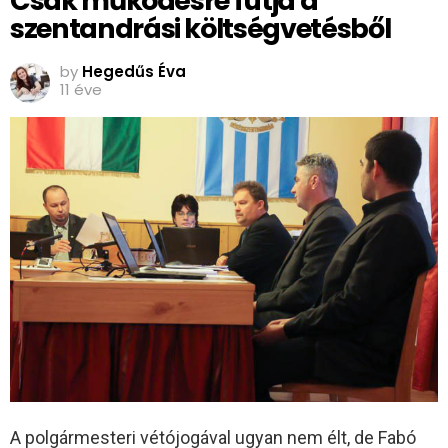
Csak működésre futja a
szentandrási költségvetésből
by
Hegedűs Éva
11 éve
A polgármesteri vétójogával ugyan nem élt, de Fabó