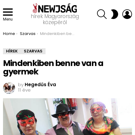
SEARCH
L
SWITCH
hírek Magyarország
SKIN
Menu
közepéről
You are here:
Home
Szarvas
Mindenkiben benne van a gyermek
HÍREK
SZARVAS
Mindenkiben benne van a
gyermek
by
Hegedűs Éva
11 éve