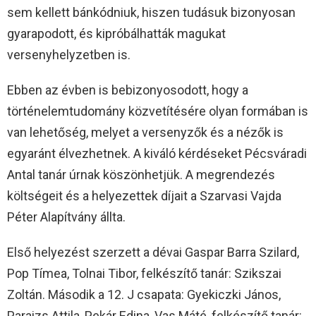
sem kellett bánkódniuk, hiszen tudásuk bizonyosan
gyarapodott, és kipróbálhatták magukat
versenyhelyzetben is.
Ebben az évben is bebizonyosodott, hogy a
történelemtudomány közvetítésére olyan formában is
van lehetőség, melyet a versenyzők és a nézők is
egyaránt élvezhetnek. A kiváló kérdéseket Pécsváradi
Antal tanár úrnak köszönhetjük. A megrendezés
költségeit és a helyezettek díjait a Szarvasi Vajda
Péter Alapítvány állta.
Első helyezést szerzett a dévai Gaspar Barra Szilard,
Pop Tímea, Tolnai Tibor, felkészítő tanár: Szikszai
Zoltán. Második a 12. J csapata: Gyekiczki János,
Paraizs Attila, Pekár Edina, Vas Máté, felkészítő tanár: