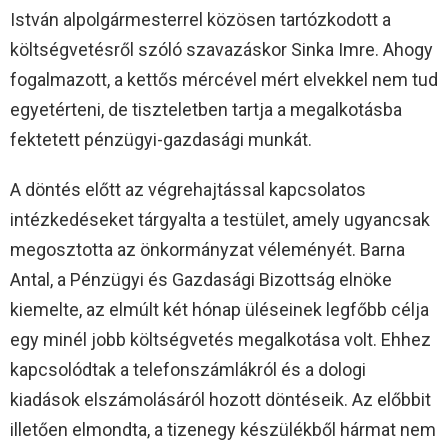
István alpolgármesterrel közösen tartózkodott a
költségvetésről szóló szavazáskor Sinka Imre. Ahogy
fogalmazott, a kettős mércével mért elvekkel nem tud
egyetérteni, de tiszteletben tartja a megalkotásba
fektetett pénzügyi-gazdasági munkát.
A döntés előtt az végrehajtással kapcsolatos
intézkedéseket tárgyalta a testület, amely ugyancsak
megosztotta az önkormányzat véleményét. Barna
Antal, a Pénzügyi és Gazdasági Bizottság elnöke
kiemelte, az elmúlt két hónap üléseinek legfőbb célja
egy minél jobb költségvetés megalkotása volt. Ehhez
kapcsolódtak a telefonszámlákról és a dologi
kiadások elszámolásáról hozott döntéseik. Az előbbit
illetően elmondta, a tizenegy készülékből hármat nem