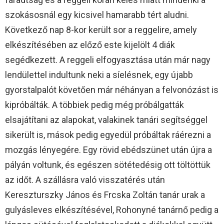
szokásosnál egy kicsivel hamarabb tért aludni.
Következő nap 8-kor került sor a reggelire, amely
elkészítésében az előző este kijelölt 4 diák
segédkezett. A reggeli elfogyasztása után már nagy
lendülettel indultunk neki a síelésnek, egy újabb
gyorstalpalót követően már néhányan a felvonózást is
kipróbálták. A többiek pedig még próbálgatták
elsajátítani az alapokat, valakinek tanári segítséggel
sikerült is, mások pedig egyedül próbáltak ráérezni a
mozgás lényegére. Egy rövid ebédszünet után újra a
pályán voltunk, és egészen sötétedésig ott töltöttük
az időt. A szállásra való visszatérés után
Kereszturszky János és Frcska Zoltán tanár urak a
gulyásleves elkészítésével, Rohonyné tanárnő pedig a