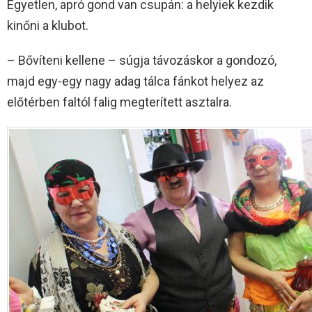
Egyetlen, apró gond van csupán: a helyiek kezdik
kinőni a klubot.
– Bővíteni kellene – súgja távozáskor a gondozó,
majd egy-egy nagy adag tálca fánkot helyez az
előtérben faltól falig megterített asztalra.