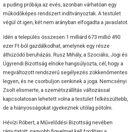
a puding próbája az evés, azonban várhatóan egy
működőképes rendszert indítványoztak. A testület
végül öt igen, két nem arányban elfogadta a javaslatot.
Idén a település összesen 1 milliárd 673 millió 490
ezer Ft-ból gazdálkodhat, amelynek egy része
áthúzódó beruházás. Rusz Mihály, a Szociális, Jogi és
Ügyrendi Bizottság elnöke hangsúlyozta, cél, hogy a
megváltozott rendszerű segélyezés zökkenőmentes
legyen, és ne csorbuljon senkinek a joga. Nemcsényi
Zsolt elismerte, a szemétszállítás változással
kapcsolatosan lehetett volna a testület felkészültebb,
de a hiányosságokat igyekeznek utólag pótolni.
Hévízi Róbert, a Művelődési Bizottság nevében
rámutatott, nagyobb figyelmet kell fordítani a