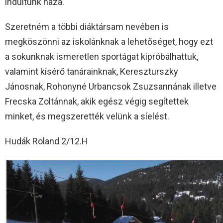
indultunk haza.
Szeretném a többi diáktársam nevében is
megköszönni az iskolánknak a lehetőséget, hogy ezt
a sokunknak ismeretlen sportágat kipróbálhattuk,
valamint kísérő tanárainknak, Kereszturszky
Jánosnak, Rohonyné Urbancsok Zsuzsannának illetve
Frecska Zoltánnak, akik egész végig segítettek
minket, és megszerették velünk a síelést.
Hudák Roland 2/12.H