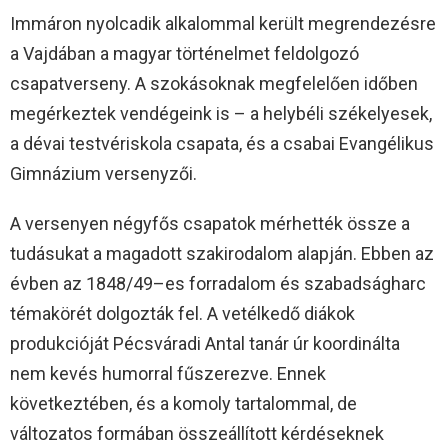
Immáron nyolcadik alkalommal került megrendezésre
a Vajdában a magyar történelmet feldolgozó
csapatverseny. A szokásoknak megfelelően időben
megérkeztek vendégeink is – a helybéli székelyesek,
a dévai testvériskola csapata, és a csabai Evangélikus
Gimnázium versenyzői.
A versenyen négyfős csapatok mérhették össze a
tudásukat a magadott szakirodalom alapján. Ebben az
évben az 1848/49–es forradalom és szabadságharc
témakörét dolgozták fel. A vetélkedő diákok
produkcióját Pécsváradi Antal tanár úr koordinálta
nem kevés humorral fűszerezve. Ennek
következtében, és a komoly tartalommal, de
változatos formában összeállított kérdéseknek