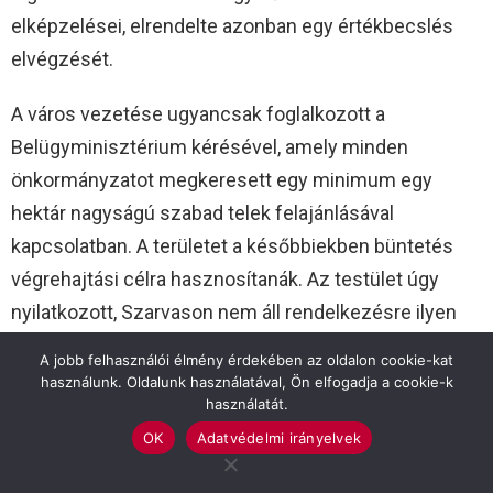
elképzelései, elrendelte azonban egy értékbecslés
elvégzését.
A város vezetése ugyancsak foglalkozott a
Belügyminisztérium kérésével, amely minden
önkormányzatot megkeresett egy minimum egy
hektár nagyságú szabad telek felajánlásával
kapcsolatban. A területet a későbbiekben büntetés
végrehajtási célra hasznosítanák. Az testület úgy
nyilatkozott, Szarvason nem áll rendelkezésre ilyen
terület, így nemleges választ adott.
A jobb felhasználói élmény érdekében az oldalon cookie-kat
használunk. Oldalunk használatával, Ön elfogadja a cookie-k
Dr. Hegedűs Norbert hatósági osztályvezető-
használatát.
helyettes a szociális ellátó rendszer és a segélyezési
OK
Adatvédelmi irányelvek
rendszer változásairól tájékoztatta a lakosságot.