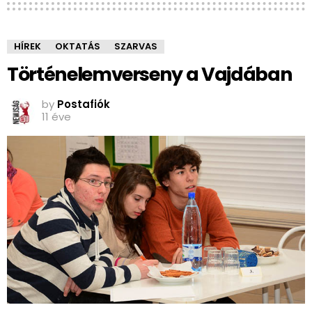
HÍREK
OKTATÁS
SZARVAS
Történelemverseny a Vajdában
by
Postafiók
11 éve