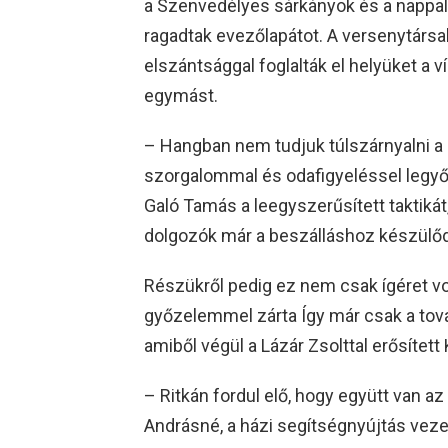
a Szenvedélyes sárkányok és a nappali 
ragadtak evezőlapátot. A versenytársa
elszántsággal foglalták el helyüket a v
egymást.
– Hangban nem tudjuk túlszárnyalni a 
szorgalommal és odafigyeléssel legyőzn
Galó Tamás a leegyszerűsített taktiká
dolgozók már a beszálláshoz készülő
Részükről pedig ez nem csak ígéret vo
győzelemmel zárta Így már csak a tov
amiből végül a Lázár Zsolttal erősített
– Ritkán fordul elő, hogy együtt van
Andrásné, a házi segítségnyújtás vezetőj