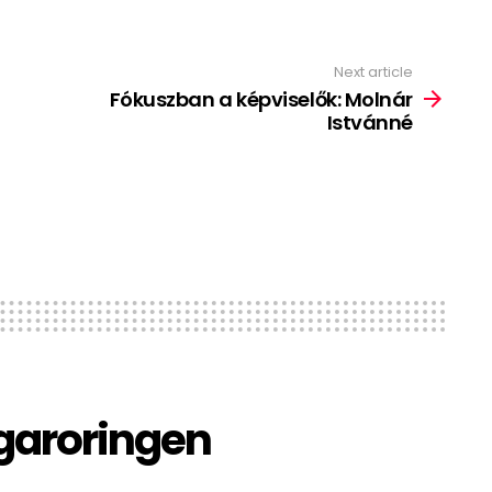
Next article
Fókuszban a képviselők: Molnár
Istvánné
garoringen