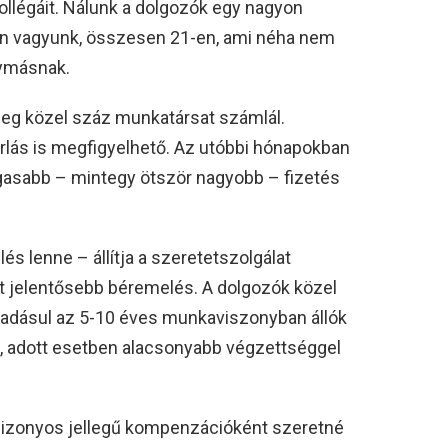
llégáit. Nálunk a dolgozók egy nagyon
an vagyunk, összesen 21-en, ami néha nem
gymásnak.
leg közel száz munkatársat számlál.
lás is megfigyelhető. Az utóbbi hónapokban
agasabb – mintegy ötször nagyobb – fizetés
s lenne – állítja a szeretetszolgálat
nt jelentősebb béremelés. A dolgozók közel
ráadásul az 5-10 éves munkaviszonyban állók
, adott esetben alacsonyabb végzettséggel
bizonyos jellegű kompenzációként szeretné