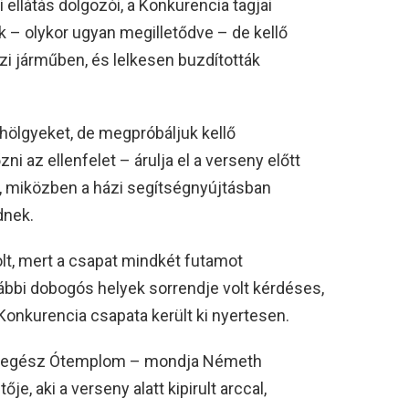
ellátás dolgozói, a Konkurencia tagjai
k – olykor ugyan megilletődve – de kellő
ízi járműben, és lelkesen buzdították
hölgyeket, de megpróbáljuk kellő
i az ellenfelet – árulja el a verseny előtt
t, miközben a házi segítségnyújtásban
dnek.
lt, mert a csapat mindkét futamot
ábbi dobogós helyek sorrendje volt kérdéses,
 Konkurencia csapata került ki nyertesen.
 az egész Ótemplom – mondja Németh
e, aki a verseny alatt kipirult arccal,