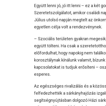
Együtt lenni jó, jó itt lenni – ez a két
Szeretetszolgálatot, amikor családi nap
Július utolsó napján megtelt az önkor
egyetlen célja volt a rendezvénynek.
– Szociális területen gyakran megesik
együtt tölteni. Ha csak a szeretetott
előfordulhat, hogy napokig nem találk
korosztálynak kínálunk valamit, bízun
kapcsolatokat is tudjuk erősíteni – osz
esperes.
Az egészséges rivalizálás és a közös
felfedezhették a sárkányhajózás izgal
segítségnyújtásban dolgozó Házi sárk