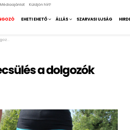
Médiaajánlat
Küldjön hírt!
NGOZÓ
EHETI EHETŐ
ÁLLÁS
SZARVASI UJSÁG
HIRD
nyába
csülés a dolgozók