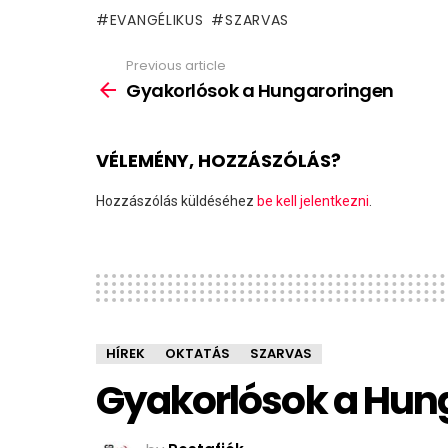
EVANGÉLIKUS
SZARVAS
Previous article
See
more
Gyakorlósok a Hungaroringen
VÉLEMÉNY, HOZZÁSZÓLÁS?
Hozzászólás küldéséhez
be kell jelentkezni
.
HÍREK
OKTATÁS
SZARVAS
Gyakorlósok a Hun