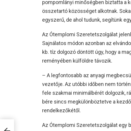
pompomlányi minőségben biztatta a ko
összetartó közösséget alkotnak. Sok
egyszerű, de ahol tudunk, segítünk e
Az Ótemplomi Szeretetszolgálat jelen
Sajnálatos módon azonban az elvándor
kb. tíz dolgozó döntött úgy, hogy a m
reményében külföldre távozik.
– A legfontosabb az anyagi megbecsülé
vezetője. Az utóbbi időben nem törté
fele szakmai minimálbérét dolgozik, 
bére sincs megkülönböztetve a kezdő
rendelkezőkétől.
Az Ótemplomi Szeretetszolgálat egy 