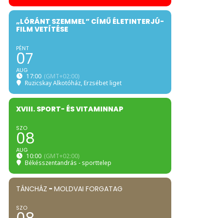
„LÓRÁNT SZEMMEL” CÍMŰ ÉLETINTERJÚ-
FILM VETÍTÉSE
PÉNT
07
AUG
17:00
(GMT+02:00)
Ruzicskay Alkotóház
, Erzsébet liget
XVIII. SPORT- ÉS VITAMINNAP
SZO
08
AUG
10:00
(GMT+02:00)
Békésszentandrás - sporttelep
TÁNCHÁZ
-
MOLDVAI FORGATAG
SZO