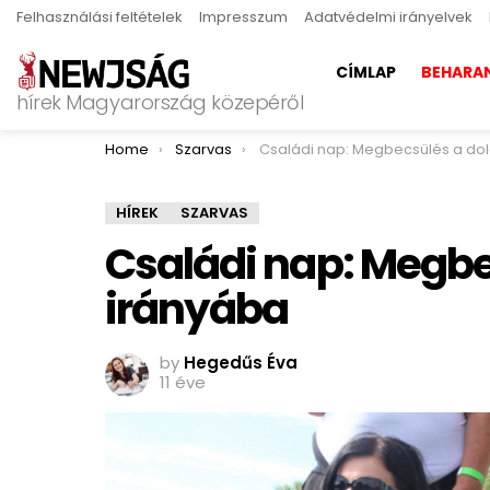
Felhasználási feltételek
Impresszum
Adatvédelmi irányelvek
CÍMLAP
BEHARA
hírek Magyarország közepéről
You are here:
Home
Szarvas
Családi nap: Megbecsülés a dolgozók irá
HÍREK
SZARVAS
Családi nap: Megbe
irányába
by
Hegedűs Éva
11 éve