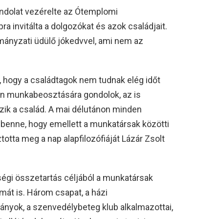
 gondolat vezérelte az Ótemplomi
ra invitálta a dolgozókat és azok családjait.
mányzati üdülő jókedvvel, ami nem az
, hogy a családtagok nem tudnak elég időt
hon munkabeosztására gondolok, az is
ozik a család. A mai délutánon minden
k benne, hogy emellett a munkatársak közötti
totta meg a nap alapfilozófiáját Lázár Zsolt
ségi összetartás céljából a munkatársak
mát is. Három csapat, a házi
ányok, a szenvedélybeteg klub alkalmazottai,