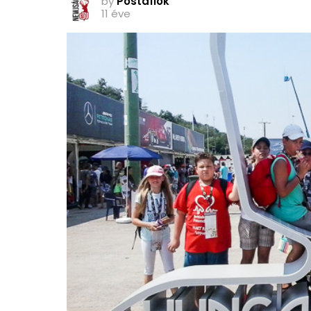
by
Postafiók
11 éve