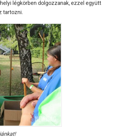
ahelyi légkörben dolgozzanak, ezzel együtt
 tartozni.
iánkat!