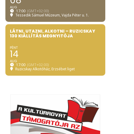
08
AUG
17:00
(GMT+02:00)
Tessedik Sámuel Múzeum
, Vajda Péter u. 1.
LÁTNI, UTAZNI, ALKOTNI – RUZICSKAY
130 KIÁLLÍTÁS MEGNYITÓJA
PÉNT
14
AUG
17:00
(GMT+02:00)
Ruzicskay Alkotóház
, Erzsébet liget