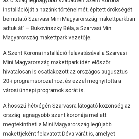
az ország legnagyobb szabadtéri Szent Korona
installációját a hazánk történelmét, épített örökségét
bemutató Szarvasi Mini Magyarország makettparkban
adtuk át” – Bukovinszky Béla, a Szarvasi Mini
Magyarország makettpark vezetője.
A Szent Korona installáció felavatásával a Szarvasi
Mini Magyarország makettpark idén először
hivatalosan is csatlakozott az országos augusztus
20-i programsorozathoz, és ezzel megnyitotta a
városi ünnepi programok sorát is.
A hosszú hétvégén Szarvasra látogató közönség az
ország legnagyobb szent koronája mellett
megtekintheti a Mini Magyarország legújabb
makettjeként felavatott Déva várát is, amelyet