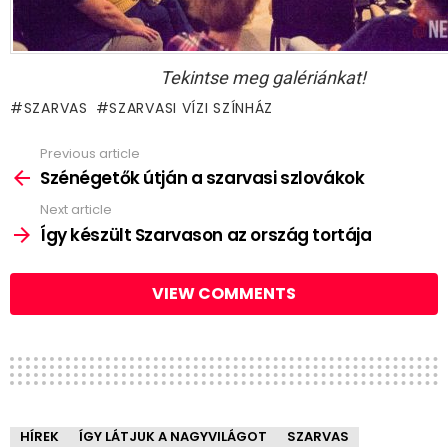
Tekintse meg galériánkat!
SZARVAS
SZARVASI VÍZI SZÍNHÁZ
Previous article
See
more
Szénégetők útján a szarvasi szlovákok
Next article
Így készült Szarvason az ország tortája
VIEW COMMENTS
HÍREK
ÍGY LÁTJUK A NAGYVILÁGOT
SZARVAS