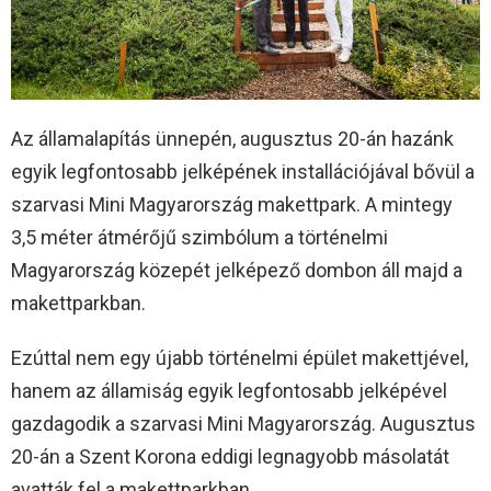
Az államalapítás ünnepén, augusztus 20-án hazánk
egyik legfontosabb jelképének installációjával bővül a
szarvasi Mini Magyarország makettpark. A mintegy
3,5 méter átmérőjű szimbólum a történelmi
Magyarország közepét jelképező dombon áll majd a
makettparkban.
Ezúttal nem egy újabb történelmi épület makettjével,
hanem az államiság egyik legfontosabb jelképével
gazdagodik a szarvasi Mini Magyarország. Augusztus
20-án a Szent Korona eddigi legnagyobb másolatát
avatták fel a makettparkban.