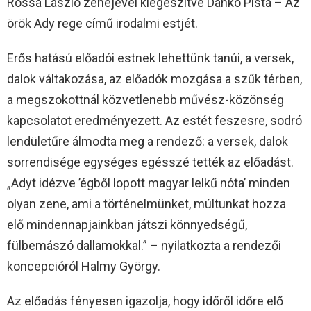
Rossa László zenéjével kiegészítve Dankó Pista – Az
örök Ady rege című irodalmi estjét.
Erős hatású előadói estnek lehettünk tanúi, a versek,
dalok váltakozása, az előadók mozgása a szűk térben,
a megszokottnál közvetlenebb művész-közönség
kapcsolatot eredményezett. Az estét feszesre, sodró
lendületűre álmodta meg a rendező: a versek, dalok
sorrendisége egységes egésszé tették az előadást.
„Adyt idézve ’égből lopott magyar lelkű nóta’ minden
olyan zene, ami a történelmünket, múltunkat hozza
elő mindennapjainkban játszi könnyedségű,
fülbemászó dallamokkal.” – nyilatkozta a rendezői
koncepcióról Halmy György.
Az előadás fényesen igazolja, hogy időről időre elő