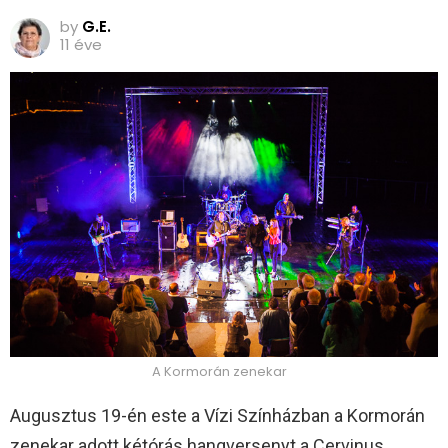
by
G.E.
11 éve
A Kormorán zenekar
Augusztus 19-én este a Vízi Színházban a Kormorán
zenekar adott kétórás hangversenyt a Cervinus