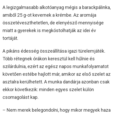
A legizgalmasabb alkotóanyag mégis a barackpálinka,
amiből 25 g-ot kevernek a krémbe. Az aromája
összetéveszthetetlen, de elenyésző mennyisége
miatt a gyerekek is megkóstolhatják az idei év
tortáját.
A pikáns édesség összeállítása igazi türelemjáték.
Több rétegnek órákon keresztül kell hűlnie és
szilárdulnia, ezért az egész napos munkafolyamatot
követően estébe hajlott már, amikor az első szelet az
asztalra kerülhetett. A munka dandárja azonban csak
ekkor következik: minden egyes szelet külön
csomagolást kap.
– Nem merek belegondolni, hogy mikor megyek haza