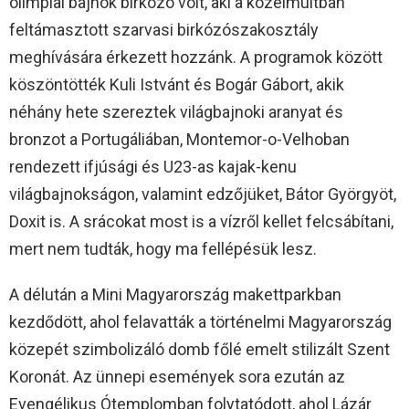
olimpiai bajnok birkózó volt, aki a közelmúltban
feltámasztott szarvasi birkózószakosztály
meghívására érkezett hozzánk. A programok között
köszöntötték Kuli Istvánt és Bogár Gábort, akik
néhány hete szereztek világbajnoki aranyat és
bronzot a Portugáliában, Montemor-o-Velhoban
rendezett ifjúsági és U23-as kajak-kenu
világbajnokságon, valamint edzőjüket, Bátor Györgyöt,
Doxit is. A srácokat most is a vízről kellet felcsábítani,
mert nem tudták, hogy ma fellépésük lesz.
A délután a Mini Magyarország makettparkban
kezdődött, ahol felavatták a történelmi Magyarország
közepét szimbolizáló domb főlé emelt stilizált Szent
Koronát. Az ünnepi események sora ezután az
Evengélikus Ótemplomban folytatódott, ahol Lázár