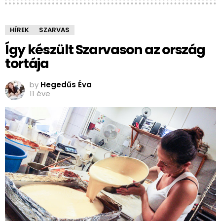
HÍREK
SZARVAS
Így készült Szarvason az ország
tortája
by
Hegedűs Éva
11 éve