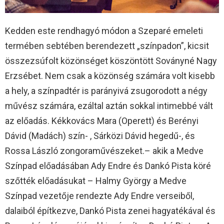
Kedden este rendhagyó módon a Szeparé emeleti
termében sebtében berendezett „színpadon”, kicsit
összezsúfolt közönséget köszöntött Soványné Nagy
Erzsébet. Nem csak a közönség számára volt kisebb
a hely, a színpadtér is parányivá zsugorodott a négy
művész számára, ezáltal aztán sokkal intimebbé vált
az előadás. Kékkovács Mara (Operett) és Berényi
Dávid (Madách) szín- , Sárközi Dávid hegedű-, és
Rossa László zongoraművészeket.– akik a Medve
Színpad előadásában Ady Endre és Dankó Pista köré
szőtték előadásukat – Halmy György a Medve
Színpad vezetője rendezte Ady Endre verseiből,
dalaiból építkezve, Dankó Pista zenei hagyatékával és