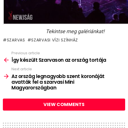
Tekintse meg galériánkat!
SZARVAS
SZARVASI VÍZI SZÍNHÁZ
Previous article
See
more
Így készült Szarvason az ország tortája
Next article
Az ország legnagyobb szent koronáját
avatták fel a szarvasi Mini
Magyarországban
VIEW COMMENTS