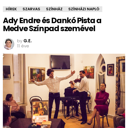
HÍREK
SZARVAS
SZÍNHÁZ
SZÍNHÁZI NAPLÓ
Ady Endre és Dankó Pista a
Medve Színpad szemével
by
G.E.
11 éve