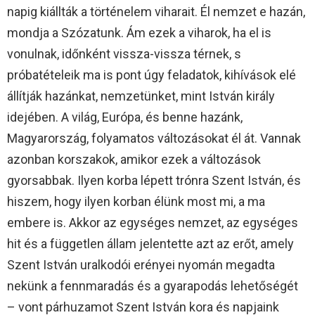
napig kiállták a történelem viharait. Él nemzet e hazán,
mondja a Szózatunk. Ám ezek a viharok, ha el is
vonulnak, időnként vissza-vissza térnek, s
próbatételeik ma is pont úgy feladatok, kihívások elé
állítják hazánkat, nemzetünket, mint István király
idejében. A világ, Európa, és benne hazánk,
Magyarország, folyamatos változásokat él át. Vannak
azonban korszakok, amikor ezek a változások
gyorsabbak. Ilyen korba lépett trónra Szent István, és
hiszem, hogy ilyen korban élünk most mi, a ma
embere is. Akkor az egységes nemzet, az egységes
hit és a független állam jelentette azt az erőt, amely
Szent István uralkodói erényei nyomán megadta
nekünk a fennmaradás és a gyarapodás lehetőségét
– vont párhuzamot Szent István kora és napjaink