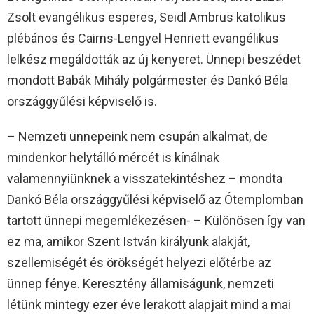
Zsolt evangélikus esperes, Seidl Ambrus katolikus
plébános és Cairns-Lengyel Henriett evangélikus
lelkész megáldották az új kenyeret. Ünnepi beszédet
mondott Babák Mihály polgármester és Dankó Béla
országgyűlési képviselő is.
– Nemzeti ünnepeink nem csupán alkalmat, de
mindenkor helytálló mércét is kínálnak
valamennyiünknek a visszatekintéshez – mondta
Dankó Béla országgyűlési képviselő az Ótemplomban
tartott ünnepi megemlékezésen- – Különösen így van
ez ma, amikor Szent István királyunk alakját,
szellemiségét és örökségét helyezi előtérbe az
ünnep fénye. Keresztény államiságunk, nemzeti
létünk mintegy ezer éve lerakott alapjait mind a mai