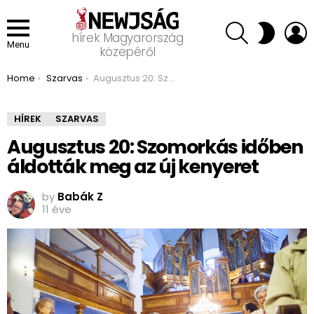
SEARCH
L
SWITCH
hírek Magyarország
SKIN
Menu
közepéről
You are here:
Home
Szarvas
Augusztus 20: Szomorkás időben áldották meg az új kenyeret
HÍREK
SZARVAS
Augusztus 20: Szomorkás időben
áldották meg az új kenyeret
by
Babák Z
11 éve