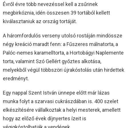
Évről évre több nevezéssel kell a zsűrinek
megbirkóznia, idén összesen 39 tortából kellett
kiválasztaniuk az ország tortáját.
A háromfordulós verseny utolsó rostáján mindössze
négy kreáció maradt fenn: a Fűszeres málnatorta, a
Palóc-nemes karamelltorta, a Hortobágyi Naplemente
torta, valamint Szó Gellért győztes alkotása,
melyekből végül többszöri újrakóstolás után hirdettek
eredményt.
Egy nappal Szent István ünnepe előtt már lázas
munka folyt a szarvasi cukrászdában is. 400 szelet
elkészítésére vállalkoztak a helyi mesterek, amellett
hogy az előző évek díjnyertes ízeit is
végigkóstolhatják a vendégek.