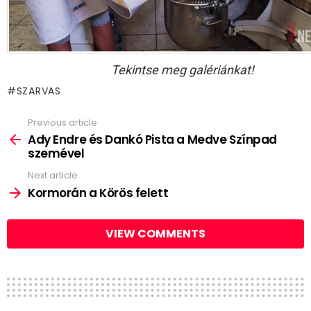
Tekintse meg galériánkat!
SZARVAS
Previous article
See
more
Ady Endre és Dankó Pista a Medve Színpad
szemével
Next article
Kormorán a Körös felett
VIEW COMMENTS