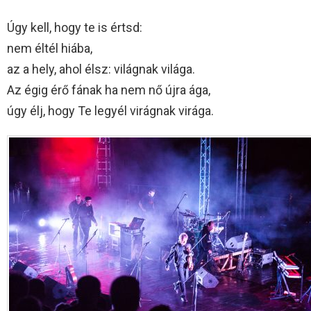
Úgy kell, hogy te is értsd:
nem éltél hiába,
az a hely, ahol élsz: világnak világa.
Az égig érő fának ha nem nő újra ága,
úgy élj, hogy Te legyél virágnak virága.