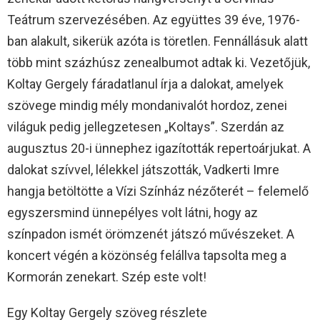
Teátrum szervezésében. Az együttes 39 éve, 1976-
ban alakult, sikerük azóta is töretlen. Fennállásuk alatt
több mint százhúsz zenealbumot adtak ki. Vezetőjük,
Koltay Gergely fáradatlanul írja a dalokat, amelyek
szövege mindig mély mondanivalót hordoz, zenei
világuk pedig jellegzetesen „Koltays”. Szerdán az
augusztus 20-i ünnephez igazították repertoárjukat. A
dalokat szívvel, lélekkel játszották, Vadkerti Imre
hangja betöltötte a Vízi Színház nézőterét – felemelő
egyszersmind ünnepélyes volt látni, hogy az
színpadon ismét örömzenét játszó művészeket. A
koncert végén a közönség felállva tapsolta meg a
Kormorán zenekart. Szép este volt!
Egy Koltay Gergely szöveg részlete