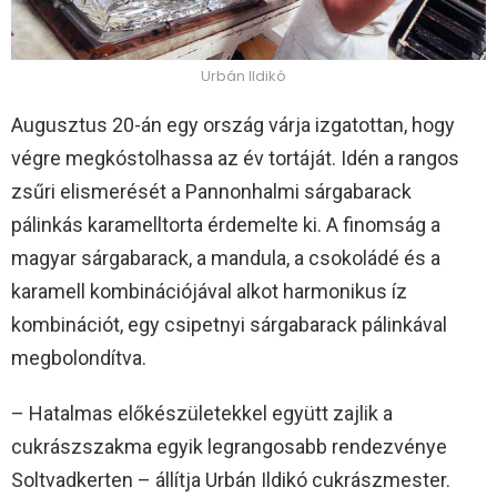
Urbán Ildikó
Augusztus 20-án egy ország várja izgatottan, hogy
végre megkóstolhassa az év tortáját. Idén a rangos
zsűri elismerését a Pannonhalmi sárgabarack
pálinkás karamelltorta érdemelte ki. A finomság a
magyar sárgabarack, a mandula, a csokoládé és a
karamell kombinációjával alkot harmonikus íz
kombinációt, egy csipetnyi sárgabarack pálinkával
megbolondítva.
– Hatalmas előkészületekkel együtt zajlik a
cukrászszakma egyik legrangosabb rendezvénye
Soltvadkerten – állítja Urbán Ildikó cukrászmester.