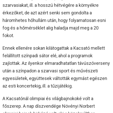
szarvasiakat, ill. a hosszú hétvégére a környékre
érkezőket, de azt azért senki sem gondolta a
háromhetes hőhullám után, hogy folyamatosan esni
fog és a hőmérséklet alig haladja majd meg a 20
fokot.
Ennek ellenére sokan kilátogattak a Kacsató mellett
felállított színpadi sátor elé, ahol a programok
zajlottak. Az ilyenkor elmaradhatatlan távúszóverseny
után a színpadon a szarvasi sport és művészeti
egyesületek, együttesek váltották egymást egészen
az esti koncertekig, ill. a tűzijátékig.
A Kacsatónál olimpiai és világbajnokoké volt a
főszerep. A nap díszvendége Növényi Norbert