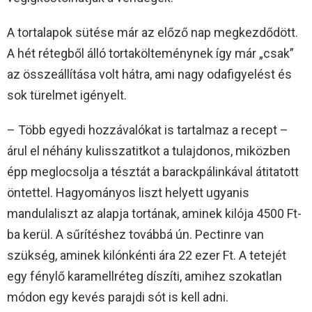
A tortalapok sütése már az előző nap megkezdődött.
A hét rétegből álló tortakölteménynek így már „csak”
az összeállítása volt hátra, ami nagy odafigyelést és
sok türelmet igényelt.
– Több egyedi hozzávalókat is tartalmaz a recept –
árul el néhány kulisszatitkot a tulajdonos, miközben
épp meglocsolja a tésztát a barackpálinkával átitatott
öntettel. Hagyományos liszt helyett ugyanis
mandulaliszt az alapja tortának, aminek kilója 4500 Ft-
ba kerül. A sűrítéshez továbbá ún. Pectinre van
szükség, aminek kilónkénti ára 22 ezer Ft. A tetejét
egy fénylő karamellréteg díszíti, amihez szokatlan
módon egy kevés parajdi sót is kell adni.