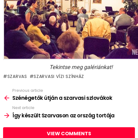
Tekintse meg galériánkat!
SZARVAS
SZARVASI VÍZI SZÍNHÁZ
Previous article
See
more
Szénégetők útján a szarvasi szlovákok
Next article
Így készült Szarvason az ország tortája
VIEW COMMENTS