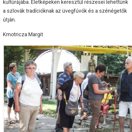
kultúrájába. Életképeken keresztül részesei lehettünk
a szlovák tradícióknak az üvegfúvók és a szénégetők
útján.
Kmotricza Margit