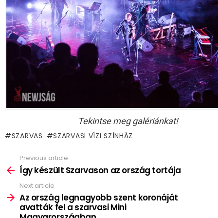
Tekintse meg galériánkat!
SZARVAS
SZARVASI VÍZI SZÍNHÁZ
Previous article
See
more
Így készült Szarvason az ország tortája
Next article
Az ország legnagyobb szent koronáját
avatták fel a szarvasi Mini
Magyarországban