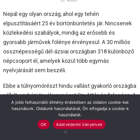
Sz. Attila
Nepál egy olyan ország, ahol egy tehén
elpusztításáért 25 év börtönbüntetés jár. Nincsenek
közlekedési szabályok, mindig az erősebb és
gyorsabb járművek fölénye érvényesül. A 30 milliós
össznépességű dél-ázsiai országban 318 különböző
népcsoport él, amelyek közül több egymás
nyelvjárását sem beszéli.
Ebbe a túlnyomórészt hindu vallást gyakorló országba
vállalt egyházi tevékenységet Sz. Attila és felesége. A
A jobb felhasználói élmény érdekében az oldalon cookie-kat
teljes nevüket az ő kérdésükre nem közölhetjük,
használunk. Oldalunk használatával, Ön elfogadja a cookie-k
mivel az államban még ma is tart a
használatát.
keresztényüldözés, így ezt a munkát
OK
Adatvédelmi irányelvek
börtönbüntetéssel sújtják. Az eredetileg pedagógus