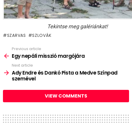
Tekintse meg galériánkat!
SZARVAS
SZLOVÁK
Previous article
See
more
Egy nepáli misszió margójára
Next article
Ady Endre és Dankó Pista a Medve Színpad
szemével
VIEW COMMENTS