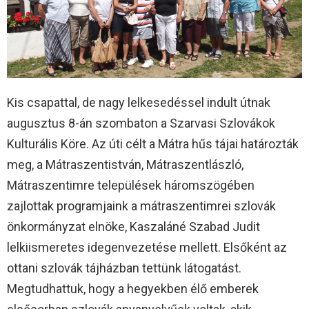
Kis csapattal, de nagy lelkesedéssel indult útnak
augusztus 8-án szombaton a Szarvasi Szlovákok
Kulturális Köre. Az úti célt a Mátra hűs tájai határozták
meg, a Mátraszentistván, Mátraszentlászló,
Mátraszentimre települések háromszögében
zajlottak programjaink a mátraszentimrei szlovák
önkormányzat elnöke, Kaszaláné Szabad Judit
lelkiismeretes idegenvezetése mellett. Elsőként az
ottani szlovák tájházban tettünk látogatást.
Megtudhattuk, hogy a hegyekben élő emberek