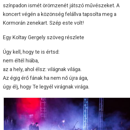
színpadon ismét örömzenét játszó művészeket. A
koncert végén a közönség felállva tapsolta meg a
Kormorán zenekart. Szép este volt!
Egy Koltay Gergely szöveg részlete
Úgy kell, hogy te is értsd:
nem éltél hiába,
az a hely, ahol élsz: világnak világa.
Az égig érő fának ha nem nő újra ága,
úgy élj, hogy Te legyél virágnak virága.