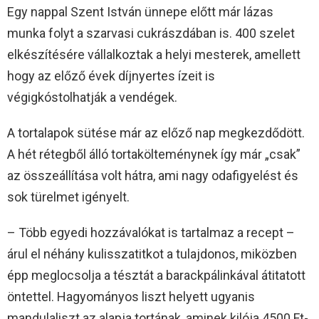
Egy nappal Szent István ünnepe előtt már lázas
munka folyt a szarvasi cukrászdában is. 400 szelet
elkészítésére vállalkoztak a helyi mesterek, amellett
hogy az előző évek díjnyertes ízeit is
végigkóstolhatják a vendégek.
A tortalapok sütése már az előző nap megkezdődött.
A hét rétegből álló tortakölteménynek így már „csak”
az összeállítása volt hátra, ami nagy odafigyelést és
sok türelmet igényelt.
– Több egyedi hozzávalókat is tartalmaz a recept –
árul el néhány kulisszatitkot a tulajdonos, miközben
épp meglocsolja a tésztát a barackpálinkával átitatott
öntettel. Hagyományos liszt helyett ugyanis
mandulaliszt az alapja tortának, aminek kilója 4500 Ft-