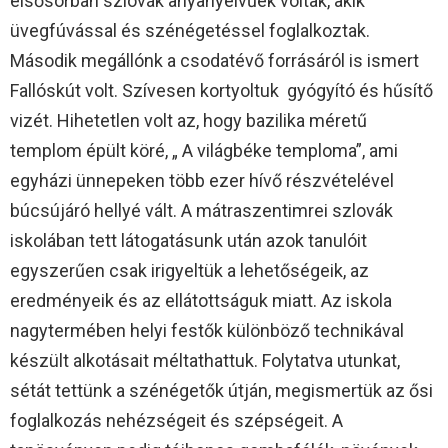
elsősorban szlovák anyanyelvűek voltak, akik
üvegfúvással és szénégetéssel foglalkoztak.
Második megállónk a csodatévő forrásáról is ismert
Fallóskút volt. Szívesen kortyoltuk gyógyító és hűsítő
vizét. Hihetetlen volt az, hogy bazilika méretű
templom épült köré, „ A világbéke temploma”, ami
egyházi ünnepeken több ezer hívő részvételével
búcsújáró hellyé vált. A mátraszentimrei szlovák
iskolában tett látogatásunk után azok tanulóit
egyszerűen csak irigyeltük a lehetőségeik, az
eredményeik és az ellátottságuk miatt. Az iskola
nagytermében helyi festők különböző technikával
készült alkotásait méltathattuk. Folytatva utunkat,
sétát tettünk a szénégetők útján, megismertük az ősi
foglalkozás nehézségeit és szépségeit. A