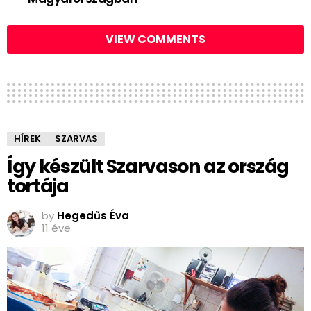
VIEW COMMENTS
HÍREK
SZARVAS
Így készült Szarvason az ország
tortája
by
Hegedűs Éva
11 éve