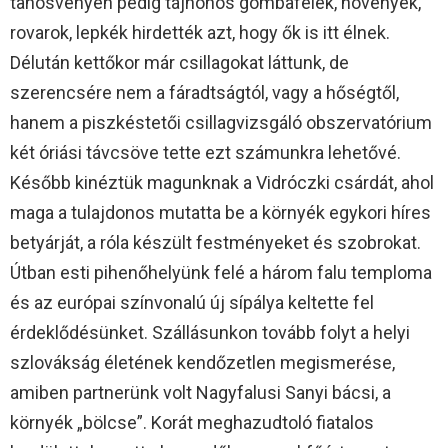
tanösvényen pedig tájhonos gombafélék, növények,
rovarok, lepkék hirdették azt, hogy ők is itt élnek.
Délután kettőkor már csillagokat láttunk, de
szerencsére nem a fáradtságtól, vagy a hőségtől,
hanem a piszkéstetői csillagvizsgáló obszervatórium
két óriási távcsöve tette ezt számunkra lehetővé.
Később kinéztük magunknak a Vidróczki csárdát, ahol
maga a tulajdonos mutatta be a környék egykori híres
betyárját, a róla készült festményeket és szobrokat.
Útban esti pihenőhelyünk felé a három falu temploma
és az európai színvonalú új sípálya keltette fel
érdeklődésünket. Szállásunkon tovább folyt a helyi
szlovákság életének kendőzetlen megismerése,
amiben partnerünk volt Nagyfalusi Sanyi bácsi, a
környék „bölcse”. Korát meghazudtoló fiatalos