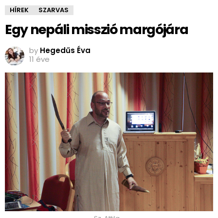
HÍREK
SZARVAS
Egy nepáli misszió margójára
by
Hegedűs Éva
11 éve