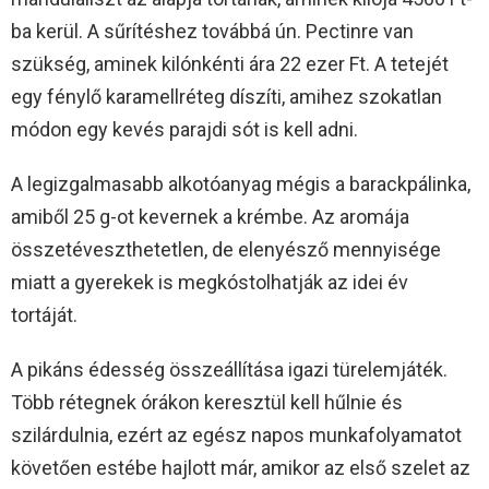
ba kerül. A sűrítéshez továbbá ún. Pectinre van
szükség, aminek kilónkénti ára 22 ezer Ft. A tetejét
egy fénylő karamellréteg díszíti, amihez szokatlan
módon egy kevés parajdi sót is kell adni.
A legizgalmasabb alkotóanyag mégis a barackpálinka,
amiből 25 g-ot kevernek a krémbe. Az aromája
összetéveszthetetlen, de elenyésző mennyisége
miatt a gyerekek is megkóstolhatják az idei év
tortáját.
A pikáns édesség összeállítása igazi türelemjáték.
Több rétegnek órákon keresztül kell hűlnie és
szilárdulnia, ezért az egész napos munkafolyamatot
követően estébe hajlott már, amikor az első szelet az