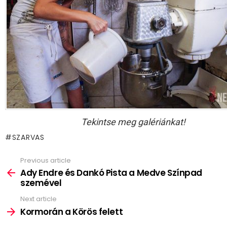
Tekintse meg galériánkat!
SZARVAS
Previous article
See
more
Ady Endre és Dankó Pista a Medve Színpad
szemével
Next article
Kormorán a Körös felett