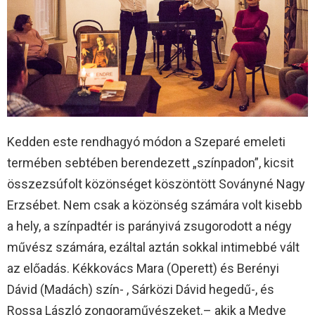
Kedden este rendhagyó módon a Szeparé emeleti
termében sebtében berendezett „színpadon”, kicsit
összezsúfolt közönséget köszöntött Soványné Nagy
Erzsébet. Nem csak a közönség számára volt kisebb
a hely, a színpadtér is parányivá zsugorodott a négy
művész számára, ezáltal aztán sokkal intimebbé vált
az előadás. Kékkovács Mara (Operett) és Berényi
Dávid (Madách) szín- , Sárközi Dávid hegedű-, és
Rossa László zongoraművészeket.– akik a Medve