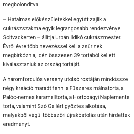
megbolondítva.
– Hatalmas előkészületekkel együtt zajlik a
cukrászszakma egyik legrangosabb rendezvénye
Soltvadkerten – állítja Urbán Ildikó cukrászmester.
Évről évre több nevezéssel kell a zsűrinek
megbirkóznia, idén összesen 39 tortából kellett
kiválasztaniuk az ország tortáját.
A háromfordulós verseny utolsó rostáján mindössze
négy kreáció maradt fenn: a Fűszeres málnatorta, a
Palóc-nemes karamelltorta, a Hortobágyi Naplemente
torta, valamint Szó Gellért győztes alkotása,
melyekből végül többszöri újrakóstolás után hirdettek
eredményt.