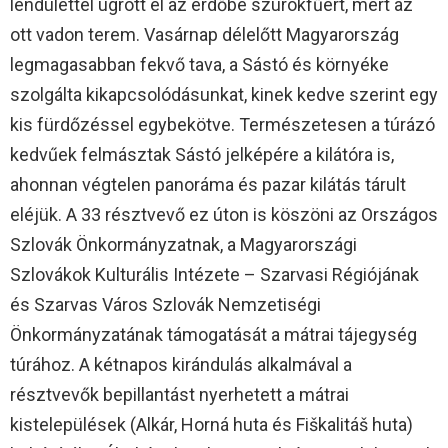
lendülettel ugrott el az erdőbe szurokfűért, mert az
ott vadon terem. Vasárnap délelőtt Magyarország
legmagasabban fekvő tava, a Sástó és környéke
szolgálta kikapcsolódásunkat, kinek kedve szerint egy
kis fürdőzéssel egybekötve. Természetesen a túrázó
kedvűek felmásztak Sástó jelképére a kilátóra is,
ahonnan végtelen panoráma és pazar kilátás tárult
eléjük. A 33 résztvevő ez úton is köszöni az Országos
Szlovák Önkormányzatnak, a Magyarországi
Szlovákok Kulturális Intézete – Szarvasi Régiójának
és Szarvas Város Szlovák Nemzetiségi
Önkormányzatának támogatását a mátrai tájegység
túrához. A kétnapos kirándulás alkalmával a
résztvevők bepillantást nyerhetett a mátrai
kistelepülések (Alkár, Horná huta és Fiškalitáš huta)