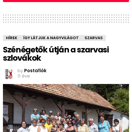
HÍREK
ÍGY LÁTJUK A NAGYVILÁGOT
SZARVAS
Szénégetők útján a szarvasi
szlovákok
by
Postafiók
11 éve