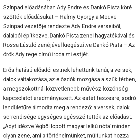
Színpad előadásában Ady Endre és Dankó Pista köré
szőtték előadásukat – Halmy György a Medve
Színpad vezetője rendezte Ady Endre verseiből,
dalaiból építkezve, Dankó Pista zenei hagyatékával és
Rossa László zenéjével kiegészítve Dankó Pista – Az
örök Ady rege című irodalmi estjét.
Erős hatású előadói estnek lehettünk tanúi, a versek,
dalok váltakozása, az előadók mozgása a szűk térben,
a megszokottnál közvetlenebb művész-közönség
kapcsolatot eredményezett. Az estét feszesre, sodró
lendületűre álmodta meg a rendező: a versek, dalok
sorrendisége egységes egésszé tették az előadást.
„Adyt idézve ’égből lopott magyar lelkű nóta’ minden
olyan zene, ami a történelmünket, múltunkat hozza