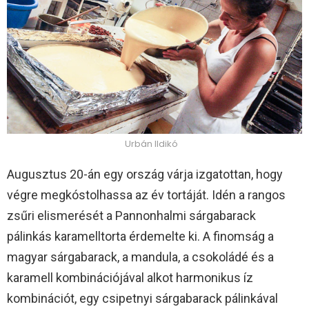
Urbán Ildikó
Augusztus 20-án egy ország várja izgatottan, hogy
végre megkóstolhassa az év tortáját. Idén a rangos
zsűri elismerését a Pannonhalmi sárgabarack
pálinkás karamelltorta érdemelte ki. A finomság a
magyar sárgabarack, a mandula, a csokoládé és a
karamell kombinációjával alkot harmonikus íz
kombinációt, egy csipetnyi sárgabarack pálinkával