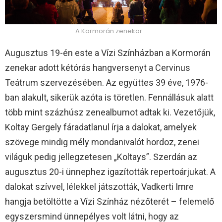
A Kormorán zenekar
Augusztus 19-én este a Vízi Színházban a Kormorán
zenekar adott kétórás hangversenyt a Cervinus
Teátrum szervezésében. Az együttes 39 éve, 1976-
ban alakult, sikerük azóta is töretlen. Fennállásuk alatt
több mint százhúsz zenealbumot adtak ki. Vezetőjük,
Koltay Gergely fáradatlanul írja a dalokat, amelyek
szövege mindig mély mondanivalót hordoz, zenei
világuk pedig jellegzetesen „Koltays”. Szerdán az
augusztus 20-i ünnephez igazították repertoárjukat. A
dalokat szívvel, lélekkel játszották, Vadkerti Imre
hangja betöltötte a Vízi Színház nézőterét – felemelő
egyszersmind ünnepélyes volt látni, hogy az