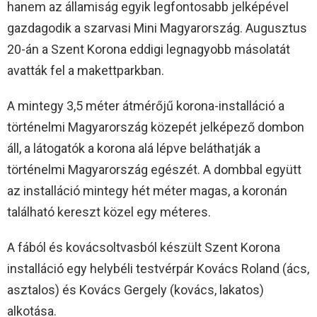
hanem az államiság egyik legfontosabb jelképével
gazdagodik a szarvasi Mini Magyarország. Augusztus
20-án a Szent Korona eddigi legnagyobb másolatát
avatták fel a makettparkban.
A mintegy 3,5 méter átmérőjű korona-installáció a
történelmi Magyarország közepét jelképező dombon
áll, a látogatók a korona alá lépve beláthatják a
történelmi Magyarország egészét. A dombbal együtt
az installáció mintegy hét méter magas, a koronán
található kereszt közel egy méteres.
A fából és kovácsoltvasból készült Szent Korona
installáció egy helybéli testvérpár Kovács Roland (ács,
asztalos) és Kovács Gergely (kovács, lakatos)
alkotása.