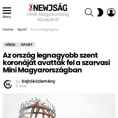
SEARCH
L
SWITCH
hírek Magyarország
SKIN
Menu
közepéről
You are here:
Home
Sport
Az ország legnagyobb szent koronáját avatták fel a szarvasi Mini Magyarországban
HÍREK
SPORT
Az ország legnagyobb szent
koronáját avatták fel a szarvasi
Mini Magyarországban
by
Sajtóközlemény
11 éve