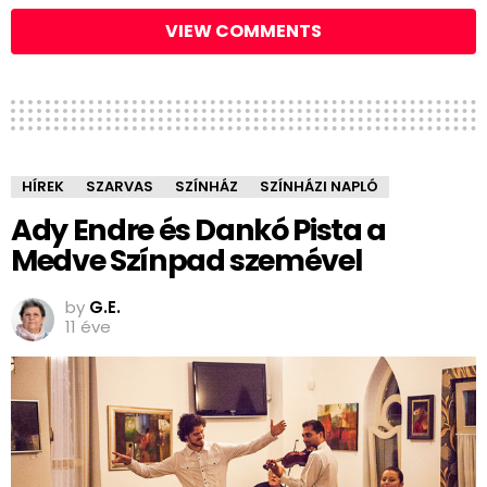
VIEW COMMENTS
HÍREK
SZARVAS
SZÍNHÁZ
SZÍNHÁZI NAPLÓ
Ady Endre és Dankó Pista a
Medve Színpad szemével
by
G.E.
11 éve