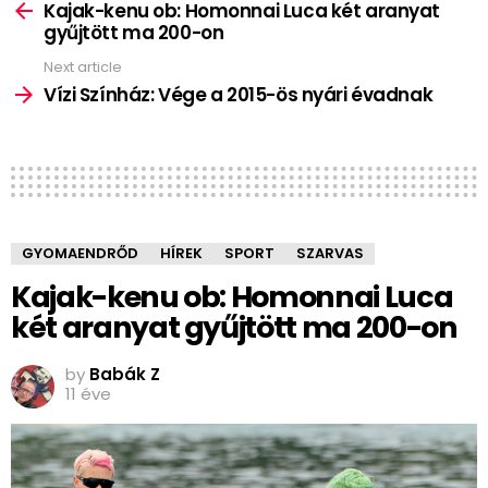
more
Kajak-kenu ob: Homonnai Luca két aranyat
gyűjtött ma 200-on
Next article
Vízi Színház: Vége a 2015-ös nyári évadnak
GYOMAENDRŐD
HÍREK
SPORT
SZARVAS
Kajak-kenu ob: Homonnai Luca
két aranyat gyűjtött ma 200-on
by
Babák Z
11 éve