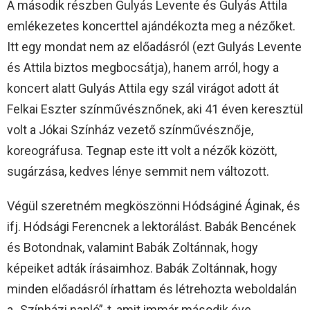
A második részben Gulyás Levente és Gulyás Attila
emlékezetes koncerttel ajándékozta meg a nézőket.
Itt egy mondat nem az előadásról (ezt Gulyás Levente
és Attila biztos megbocsátja), hanem arról, hogy a
koncert alatt Gulyás Attila egy szál virágot adott át
Felkai Eszter színművésznőnek, aki 41 éven keresztül
volt a Jókai Színház vezető színművésznője,
koreográfusa. Tegnap este itt volt a nézők között,
sugárzása, kedves lénye semmit nem változott.
Végül szeretném megköszönni Hódságiné Áginak, és
ifj. Hódsági Ferencnek a lektorálást. Babák Bencének
és Botondnak, valamint Babák Zoltánnak, hogy
képeiket adták írásaimhoz. Babák Zoltánnak, hogy
minden előadásról írhattam és létrehozta weboldalán
a „Színházi napló”-t, amit immár második éve