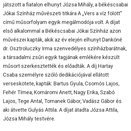
játszott a fiatalon elhunyt Józsa Mihály, a békéscsabai
Jókai Színház művészeti titkára A „Vers a víz fölött”
című műsorfolyam egyik megálmodója volt. A díjat
első alkalommal a Békéscsabai Jókai Színház azon
művészei kapták, akik az év elején elhunyt Dankóné
dr. Osztroluczky Irma szenvedélyes színházbarátnak,
a társadalmi zsűri egyik tagjának emlékére készült
műsort szerkesztették és előadták. A díj Hartay
Csaba személyre szóló dedikációjával ellátott
verseskötete, kapták: Bartus Gyula, Csomós Lajos,
Fehér Tímea, Komáromi Anett, Nagy Erika, Szabó
Lajos, Tege Antal, Tomanek Gábor, Vadász Gábor és
aki átvette Gulyás Attila. A díjat átadta Józsa Attila,
Józsa Mihály testvére.