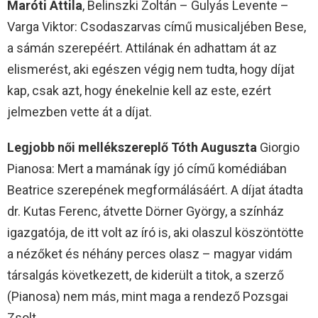
Maróti Attila
, Belinszki Zoltán – Gulyás Levente –
Varga Viktor: Csodaszarvas című musicaljében Bese,
a sámán szerepéért. Attilának én adhattam át az
elismerést, aki egészen végig nem tudta, hogy díjat
kap, csak azt, hogy énekelnie kell az este, ezért
jelmezben vette át a díjat.
Legjobb női mellékszereplő Tóth Auguszta
Giorgio
Pianosa: Mert a mamának így jó című komédiában
Beatrice szerepének megformálásáért. A díjat átadta
dr. Kutas Ferenc, átvette Dörner György, a színház
igazgatója, de itt volt az író is, aki olaszul köszöntötte
a nézőket és néhány perces olasz – magyar vidám
társalgás következett, de kiderült a titok, a szerző
(Pianosa) nem más, mint maga a rendező Pozsgai
Zsolt.