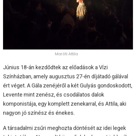
Maróti Attila
Június 18-án kezdődtek az előadások a Vízi
Színházban, amely augusztus 27-én díjátadó gálával
ért véget. A Gála zenéjéről a két Gulyás gondoskodott,
Levente mint zenész, és csodálatos dalok
komponistája, egy komplett zenekarral, és Attila, aki
nagyon jó színész és énekes.
A társadalmi zsűri meghozta döntését az idei legek