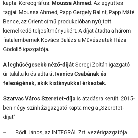
kapta. Koreográfus:
Moussa Ahmed
. Az együttes
tagjai: Moussa Ahmed, Papp Gergely Bálint, Papp Máté
Bence, az Orient című produkcióban nyújtott
kiemelkedő teljesítményükért. A díjat átadta a három
fiatalembernek Kovács Balázs a Művészetek Háza
Gödöllő igazgatója.
A leghűségesebb néző-díját
Seregi Zoltán igazgató
úr találta ki és adta át
Ivanics Csabának és
feleségének, akik kislányukkal érkeztek
.
Szarvas Város Szeretet-díja
is átadásra került. 2015-
ben négy színházigazgató kapta meg a „Szeretet-
díjat”.
– Bődi János, az INTEGRÁL Zrt. vezérigazgatója