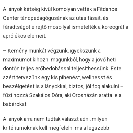
A lányok kétség kívül komolyan vették a Fitdance
Center táncpedagógusának az utasításait, és
fáradtságot elrejtő mosollyal ismételték a koreográfia
aprólékos elemeit.
– Kemény munkát végzünk, igyekszünk a
maximumot kihozni magunkból, hogy a jövő heti
döntőn teljes erőbedobással teljesíthessünk. Este
azért tervezünk egy kis pihenést, wellnesst és
beszélgetést is a lányokkal, biztos, jól fog alakulni –
fűzi hozzá Szakálos Dóra, aki Orosházán aratta le a
babérokat.
A lányok arra nem tudtak választ adni, milyen
kritériumoknak kell megfelelni ma a legszebb