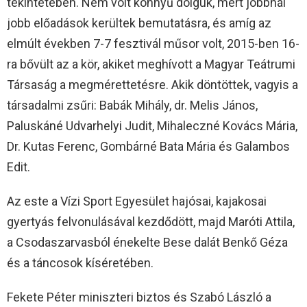
tekintetében. Nem volt könnyű dolguk, mert jobbnál
jobb előadások kerültek bemutatásra, és amíg az
elmúlt években 7-7 fesztivál műsor volt, 2015-ben 16-
ra bővült az a kör, akiket meghívott a Magyar Teátrumi
Társaság a megmérettetésre. Akik döntöttek, vagyis a
társadalmi zsűri: Babák Mihály, dr. Melis János,
Paluskáné Udvarhelyi Judit, Mihaleczné Kovács Mária,
Dr. Kutas Ferenc, Gombárné Bata Mária és Galambos
Edit.
Az este a Vízi Sport Egyesület hajósai, kajakosai
gyertyás felvonulásával kezdődött, majd Maróti Attila,
a Csodaszarvasból énekelte Bese dalát Benkő Géza
és a táncosok kíséretében.
Fekete Péter miniszteri biztos és Szabó László a