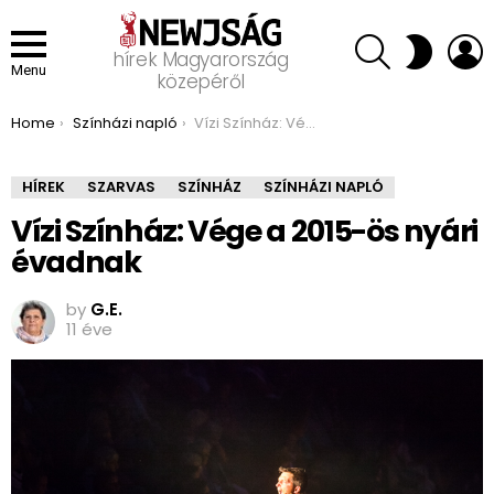
SEARCH
L
SWITCH
hírek Magyarország
SKIN
Menu
közepéről
You are here:
Home
Színházi napló
Vízi Színház: Vége a 2015-ös nyári évadnak
HÍREK
SZARVAS
SZÍNHÁZ
SZÍNHÁZI NAPLÓ
Vízi Színház: Vége a 2015-ös nyári
évadnak
by
G.E.
11 éve