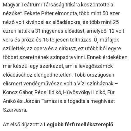
Magyar Teátrumi Társaság titkára köszöntötte a
nézőket. Fekete Péter elmondta, több mint 50 ezer
néző volt kíváncsi az előadásokra, és több mint 25
ezren látták a 31 ingyenes előadást, amelyből 12 volt
vers és próza és 15 teljesen teltházas. Új műfajok
születtek, az opera és a cirkusz, ez utóbbiból egyre
többet szeretnének színpadra vinni. Ennek érdekében
már készül egy szerkezet, ami a levegőszámok
előadásához elengedhetetlen. Több országosan
elismert vendégművésze volt a Vízi színháznak –
Koncz Gábor, Pécsi Ildikó, Hűvösvölgyi Ildikó, Für
Anikó és Jordán Tamás is elfogadta a meghívást
Szarvasra.
Az első díjazott a
Legjobb férfi mellékszereplő