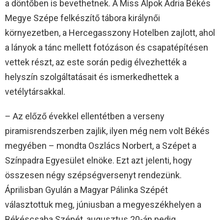
a döntőben is bevethetnek. A Miss Alpok Adria Békés
Megye Szépe felkészítő tábora királynői
környezetben, a Hercegasszony Hotelben zajlott, ahol
a lányok a tánc mellett fotózáson és csapatépítésen
vettek részt, az este során pedig élvezhették a
helyszín szolgáltatásait és ismerkedhettek a
vetélytársakkal.
– Az előző évekkel ellentétben a verseny
piramisrendszerben zajlik, ilyen még nem volt Békés
megyében – mondta Oszlács Norbert, a Szépet a
Színpadra Egyesület elnöke. Ezt azt jelenti, hogy
összesen négy szépségversenyt rendezünk.
Áprilisban Gyulán a Magyar Pálinka Szépét
választottuk meg, júniusban a megyeszékhelyen a
Békéscsaba Szépét, augusztus 20-án pedig