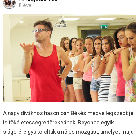
11 éve
A nagy dívákhoz hasonlóan Békés megye legszebbjei
is tökéletességre törekednek. Beyonce egyik
slágerére gyakorolták a nőies mozgást, amelyet majd