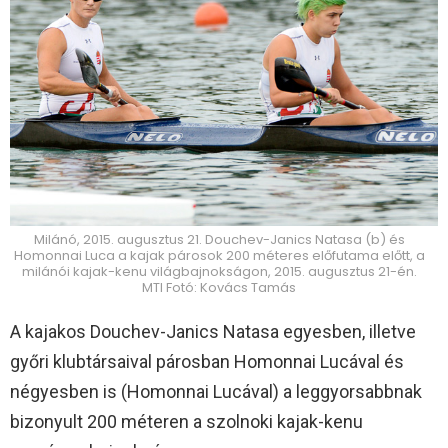
Milánó, 2015. augusztus 21. Douchev-Janics Natasa (b) és
Homonnai Luca a kajak párosok 200 méteres előfutama előtt, a
milánói kajak-kenu világbajnokságon, 2015. augusztus 21-én.
MTI Fotó: Kovács Tamás
A kajakos Douchev-Janics Natasa egyesben, illetve
győri klubtársaival párosban Homonnai Lucával és
négyesben is (Homonnai Lucával) a leggyorsabbnak
bizonyult 200 méteren a szolnoki kajak-kenu