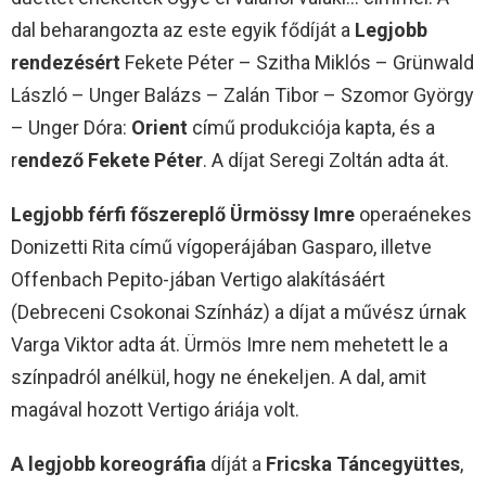
dal beharangozta az este egyik fődíját a
Legjobb
rendezésért
Fekete Péter – Szitha Miklós – Grünwald
László – Unger Balázs – Zalán Tibor – Szomor György
– Unger Dóra:
Orient
című produkciója kapta, és a
r
endező Fekete Péter
. A díjat Seregi Zoltán adta át.
Legjobb férfi főszereplő Ürmössy Imre
operaénekes
Donizetti Rita című vígoperájában Gasparo, illetve
Offenbach Pepito-jában Vertigo alakításáért
(Debreceni Csokonai Színház) a díjat a művész úrnak
Varga Viktor adta át. Ürmös Imre nem mehetett le a
színpadról anélkül, hogy ne énekeljen. A dal, amit
magával hozott Vertigo áriája volt.
A legjobb koreográfia
díját a
Fricska Táncegyüttes
,