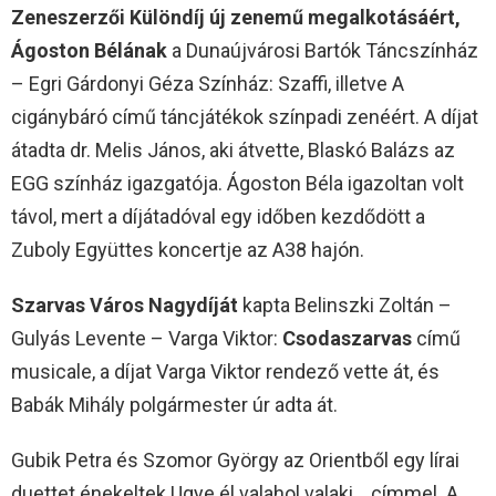
Zeneszerzői Különdíj új zenemű megalkotásáért,
Ágoston Bélának
a Dunaújvárosi Bartók Táncszínház
– Egri Gárdonyi Géza Színház: Szaffi, illetve A
cigánybáró című táncjátékok színpadi zenéért. A díjat
átadta dr. Melis János, aki átvette, Blaskó Balázs az
EGG színház igazgatója. Ágoston Béla igazoltan volt
távol, mert a díjátadóval egy időben kezdődött a
Zuboly Együttes koncertje az A38 hajón.
Szarvas Város Nagydíját
kapta Belinszki Zoltán –
Gulyás Levente – Varga Viktor:
Csodaszarvas
című
musicale, a díjat Varga Viktor rendező vette át, és
Babák Mihály polgármester úr adta át.
Gubik Petra és Szomor György az Orientből egy lírai
duettet énekeltek Ugye él valahol valaki… címmel. A