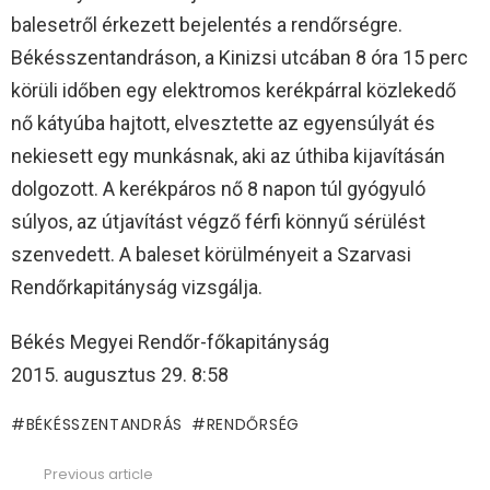
balesetről érkezett bejelentés a rendőrségre.
Békésszentandráson, a Kinizsi utcában 8 óra 15 perc
körüli időben egy elektromos kerékpárral közlekedő
nő kátyúba hajtott, elvesztette az egyensúlyát és
nekiesett egy munkásnak, aki az úthiba kijavításán
dolgozott. A kerékpáros nő 8 napon túl gyógyuló
súlyos, az útjavítást végző férfi könnyű sérülést
szenvedett. A baleset körülményeit a Szarvasi
Rendőrkapitányság vizsgálja.
Békés Megyei Rendőr-főkapitányság
2015. augusztus 29. 8:58
BÉKÉSSZENTANDRÁS
RENDŐRSÉG
Previous article
See