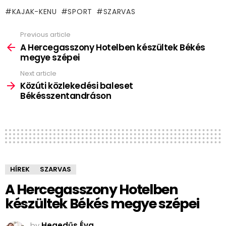
KAJAK-KENU
SPORT
SZARVAS
Previous article
See
more
A Hercegasszony Hotelben készültek Békés
megye szépei
Next article
Közúti közlekedési baleset
Békésszentandráson
HÍREK
SZARVAS
A Hercegasszony Hotelben
készültek Békés megye szépei
by
Hegedűs Éva