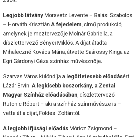
Legjobb látvány
Moravetz Levente – Balási Szabolcs
– Horváth Krisztián
A fejedelem
, című produkció,
amelynek jelmeztervezője Molnár Gabriella, a
díszlettervező Bényei Miklós. A díjat átadta
Mihaleczné Kovács Mária, átvette Saárossy Kinga az
Egri Gárdonyi Géza színház művésznője.
Szarvas Város különdíja
a legötletesebb előadás
ért
Lázár Ervin:
A legkisebb boszorkány, a Zentai
Magyar Színház előadásában
, díszlettervező
Rutonic Róbert – aki a színház színművésze is –
vette át a díjat, Földesi Zoltántól.
A legjobb ifjúsági előadás
Móricz Zsigmond –