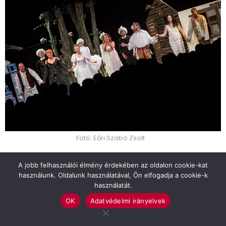
Fotó: Eőri Szabó Zsolt
Az Nyárasdi Színházi Estéken ismét vendégszerepelt
A jobb felhasználói élmény érdekében az oldalon cookie-kat
a szarvasi Cervinus Teátrum. A tavalyi Csodaszarvas
használunk. Oldalunk használatával, Ön elfogadja a cookie-k
használatát.
musical után most két nagysikerű produkcióval vittek
OK
Adatvédelmi irányelvek
némi pluszt a csallóközi nézők szívébe. Augusztus 8-
án este a Derzsi György főszereplésével a