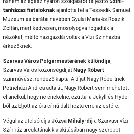
hanem az egész nyáron szolgálatot teljesítő
Szini-
tanházas fiataloknak
ajánlotta fel a Tessedik Sámuel
Múzeum és barátai nevében Gyulai Mária és Roszik
Zoltán, mert kedvesen, mosolyogva fogadták a
nézőket, méltó házigazdái voltak a Vízi Színházba
érkezőknek.
Szarvas Város Polgármesterének különdíja
,
Szarvas Város közönségdíját
Nagy Róbert
színművész, rendező kapta. A díjat Nagy Róbertnek
Petneházi Andrea adta át. Nagy Róbert sem mehetett
el anélkül, hogy ne énekelne, ezúttal a Jekyll és Hyde-
ből az Eljött az óra című dalt hozta erre az estére.
Végül az utolsó díj a
Józsa Mihály-díj
a Szarvasi Vízi
Színház arculatának kialakításában nagy szerepet