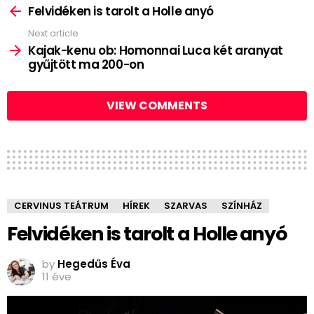
more
Felvidéken is tarolt a Holle anyó
Next article
Kajak-kenu ob: Homonnai Luca két aranyat
gyűjtött ma 200-on
VIEW COMMENTS
CERVINUS TEÁTRUM
HÍREK
SZARVAS
SZÍNHÁZ
Felvidéken is tarolt a Holle anyó
by
Hegedűs Éva
11 éve