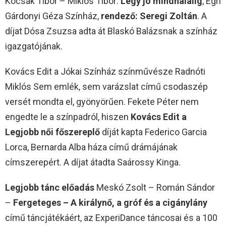
Kocsák Tibor – Miklós Tibor:
Légy jó mindhalálig
, Egri
Gárdonyi Géza Színház,
rendező: Seregi Zoltán
. A
díjat Dósa Zsuzsa adta át Blaskó Balázsnak a színház
igazgatójának.
Kovács Edit a Jókai Színház színművésze Radnóti
Miklós Sem emlék, sem varázslat című csodaszép
versét mondta el, gyönyörűen. Fekete Péter nem
engedte le a színpadról, hiszen
Kovács Edit a
Legjobb női főszereplő
díját kapta Federico Garcia
Lorca, Bernarda Alba háza című drámájának
címszerepért. A díjat átadta Saárossy Kinga.
Legjobb tánc előadás
Meskó Zsolt – Román Sándor
–
Fergeteges – A királynő, a gróf és a cigánylány
című táncjátékáért, az ExperiDance táncosai és a 100