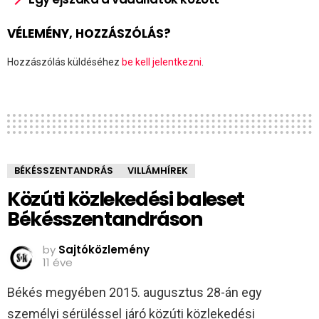
VÉLEMÉNY, HOZZÁSZÓLÁS?
Hozzászólás küldéséhez
be kell jelentkezni
.
BÉKÉSSZENTANDRÁS
VILLÁMHÍREK
Közúti közlekedési baleset
Békésszentandráson
by
Sajtóközlemény
11 éve
Békés megyében 2015. augusztus 28-án egy
személyi sérüléssel járó közúti közlekedési