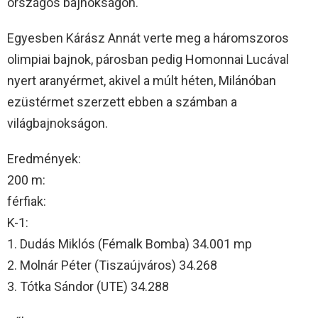
országos bajnokságon.
Egyesben Kárász Annát verte meg a háromszoros
olimpiai bajnok, párosban pedig Homonnai Lucával
nyert aranyérmet, akivel a múlt héten, Milánóban
ezüstérmet szerzett ebben a számban a
világbajnokságon.
Eredmények:
200 m:
férfiak:
K-1:
1. Dudás Miklós (Fémalk Bomba) 34.001 mp
2. Molnár Péter (Tiszaújváros) 34.268
3. Tótka Sándor (UTE) 34.288