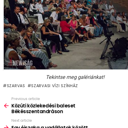
Tekintse meg galériánkat!
SZARVAS
SZARVASI VÍZI SZÍNHÁZ
Previous article
See
more
Közúti közlekedési baleset
Békésszentandráson
Next article
Egy éjszaka a vadállatok között