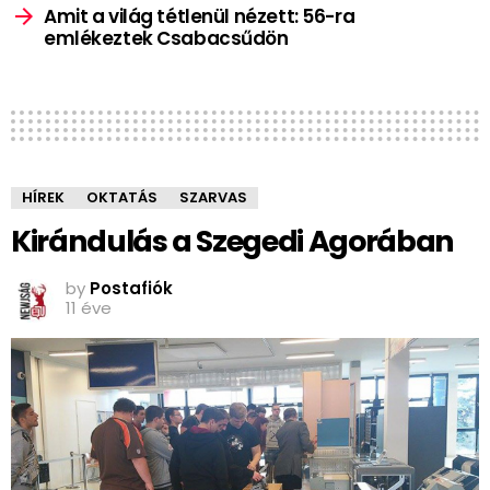
Amit a világ tétlenül nézett: 56-ra
emlékeztek Csabacsűdön
HÍREK
OKTATÁS
SZARVAS
Kirándulás a Szegedi Agorában
by
Postafiók
11 éve