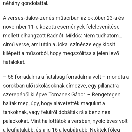
néhány gondolattal.
A verses-dalos-zenés műsorban az október 23-a és
november 11-e közötti események felelevenítése
mellett elhangzott Radnóti Miklós: Nem tudhatom…
című verse, ami után a Jókai színésze egy kicsit
kilépett a műsorból, hogy megszólítsa a jelen levő
fiatalokat.
– 56 forradalma a fiatalság forradalma volt – mondta a
sorokban ülő iskolásoknak címezve, egy pillanatra
szerepéből kilépve Tomanek Gábor. – Rengetegen
haltak meg, úgy, hogy alávetették magukat a
tankoknak, vagy felülről dobálták rá a benzines
palackokat. Mint hallottátok a versben, nyolc éves volt
a legfiatalabb, és alig 16 a legbátrabb. Nektek főleg