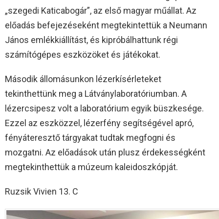
„szegedi Katicabogár”, az első magyar műállat. Az
előadás befejezéseként megtekintettük a Neumann
János emlékkiállítást, és kipróbálhattunk régi
számítógépes eszközöket és játékokat.
Második állomásunkon lézerkísérleteket
tekinthettünk meg a Látványlaboratóriumban. A
lézercsipesz volt a laboratórium egyik büszkesége.
Ezzel az eszközzel, lézerfény segítségével apró,
fényáteresztő tárgyakat tudtak megfogni és
mozgatni. Az előadások után plusz érdekességként
megtekinthettük a múzeum kaleidoszkópját.
Ruzsik Vivien 13. C