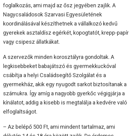
foglalkozás, ami majd az ősz jegyében zajlik. A
Nagycsaládosok Szarvasi Egyesületének
koordinálásával készíthetnek a vállalkozó kedvű
gyerekek asztaldísz egérkét, kopogtatót, krepp-papír
vagy csipesz állatkákat.
A szervezők minden korosztályra gondoltak. A
legkisebbeket babajátszó és gyermekkuckóval
csábítja a helyi Családsegítő Szolgálat és a
gyermekház, akik egy nyugodt sarkot biztosítanak a
számukra. Így amíg a nagyobb gyerkőc végigjárja a
kínálatot, addig a kisebb is megtalálja a kedvére való
elfoglaltságot.
– Az belépő 500 Ft, ami mindent tartalmaz, ami
délután 14 és 18 óra között zajlik. De érdemes