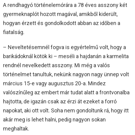
A rendhagyó történelemórára a 78 éves asszony két
gyermeknaplót hozott magával, amikből kiderült,
hogyan érzett és gondolkodott abban az időben a
fiatalság.
– Neveltetésemnél fogva is egyértelmű volt, hogy a
barikádoknál kötök ki – meséli a hajdanán a karmelita
rendnél nevelkedett asszony. Mi még a valós
történelmet tanultuk, nekünk nagyon nagy ünnep volt
március 15-e vagy augusztus 20-a. Mindez
valószínűleg az embert már tudat alatt a frontvonalba
hajtotta, de igazán csak az érzi át ezeket a forró
napokat, aki ott volt. Soha nem gondoltunk rá, hogy itt
akár meg is lehet halni, pedig nagyon sokan
meghaltak.