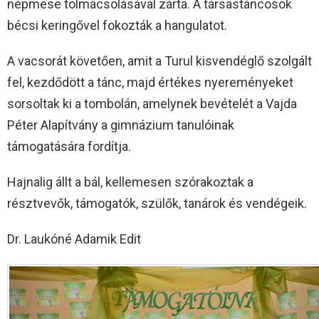
népmese tolmácsolásával zárta. A társastáncosok
bécsi keringővel fokozták a hangulatot.
A vacsorát követően, amit a Turul kisvendéglő szolgált
fel, kezdődött a tánc, majd értékes nyereményeket
sorsoltak ki a tombolán, amelynek bevételét a Vajda
Péter Alapítvány a gimnázium tanulóinak
támogatására fordítja.
Hajnalig állt a bál, kellemesen szórakoztak a
résztvevők, támogatók, szülők, tanárok és vendégeik.
Dr. Laukóné Adamik Edit