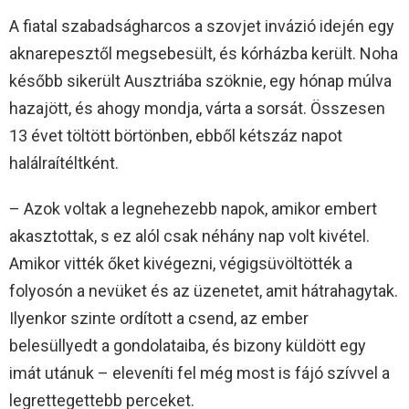
A fiatal szabadságharcos a szovjet invázió idején egy
aknarepesztől megsebesült, és kórházba került. Noha
később sikerült Ausztriába szöknie, egy hónap múlva
hazajött, és ahogy mondja, várta a sorsát. Összesen
13 évet töltött börtönben, ebből kétszáz napot
halálraítéltként.
– Azok voltak a legnehezebb napok, amikor embert
akasztottak, s ez alól csak néhány nap volt kivétel.
Amikor vitték őket kivégezni, végigsüvöltötték a
folyosón a nevüket és az üzenetet, amit hátrahagytak.
Ilyenkor szinte ordított a csend, az ember
belesüllyedt a gondolataiba, és bizony küldött egy
imát utánuk – eleveníti fel még most is fájó szívvel a
legrettegettebb perceket.