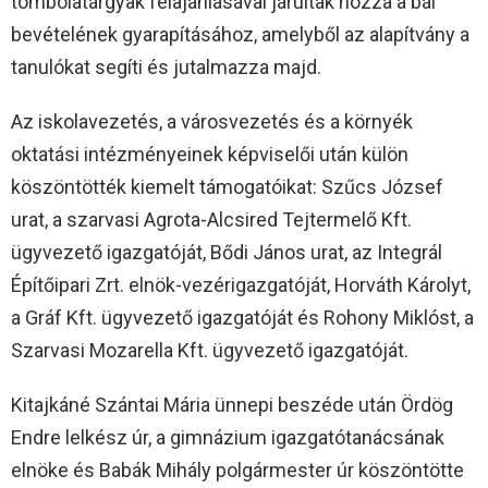
tombolatárgyak felajánlásával járultak hozzá a bál
bevételének gyarapításához, amelyből az alapítvány a
tanulókat segíti és jutalmazza majd.
Az iskolavezetés, a városvezetés és a környék
oktatási intézményeinek képviselői után külön
köszöntötték kiemelt támogatóikat: Szűcs József
urat, a szarvasi Agrota-Alcsired Tejtermelő Kft.
ügyvezető igazgatóját, Bődi János urat, az Integrál
Építőipari Zrt. elnök-vezérigazgatóját, Horváth Károlyt,
a Gráf Kft. ügyvezető igazgatóját és Rohony Miklóst, a
Szarvasi Mozarella Kft. ügyvezető igazgatóját.
Kitajkáné Szántai Mária ünnepi beszéde után Ördög
Endre lelkész úr, a gimnázium igazgatótanácsának
elnöke és Babák Mihály polgármester úr köszöntötte