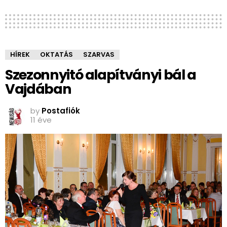
HÍREK
OKTATÁS
SZARVAS
Szezonnyitó alapítványi bál a
Vajdában
by
Postafiók
11 éve