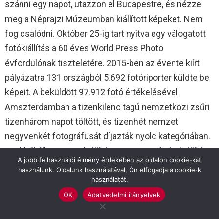
szánni egy napot, utazzon el Budapestre, és nézze
meg a Néprajzi Múzeumban kiállított képeket. Nem
fog csalódni. Október 25-ig tart nyitva egy válogatott
fotókiállítás a 60 éves World Press Photo
évfordulónak tiszteletére. 2015-ben az évente kiírt
pályázatra 131 országból 5.692 fotóriporter küldte be
képeit. A beküldött 97.912 fotó értékelésével
Amszterdamban a tizenkilenc tagú nemzetközi zsűri
tizenhárom napot töltött, és tizenhét nemzet
negyvenkét fotográfusát díjazták nyolc kategóriában.
Ezekből állt össze a kiállítás anyaga. A vándorkiállítást
A jobb felhasználói élmény érdekében az oldalon cookie-kat
a világ 45 országában 100 helyszínen állítják ki, és
használunk. Oldalunk használatával, Ön elfogadja a cookie-k
milliók látogatják.
használatát.
OK
Adatvédelmi irányelvek
A Múzeum csarnokában nagy méretű tablókon állnak