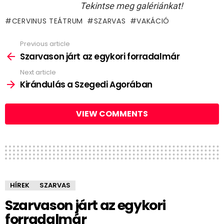
Tekintse meg galériánkat!
CERVINUS TEÁTRUM
SZARVAS
VAKÁCIÓ
Previous article
See
more
Szarvason járt az egykori forradalmár
Next article
Kirándulás a Szegedi Agorában
VIEW COMMENTS
HÍREK
SZARVAS
Szarvason járt az egykori
forradalmár