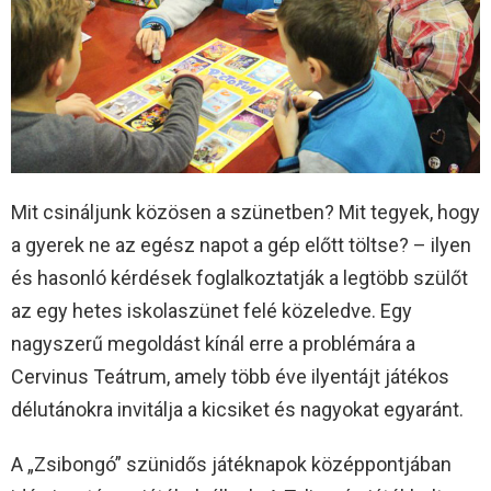
Mit csináljunk közösen a szünetben? Mit tegyek, hogy
a gyerek ne az egész napot a gép előtt töltse? – ilyen
és hasonló kérdések foglalkoztatják a legtöbb szülőt
az egy hetes iskolaszünet felé közeledve. Egy
nagyszerű megoldást kínál erre a problémára a
Cervinus Teátrum, amely több éve ilyentájt játékos
délutánokra invitálja a kicsiket és nagyokat egyaránt.
A „Zsibongó” szünidős játéknapok középpontjában