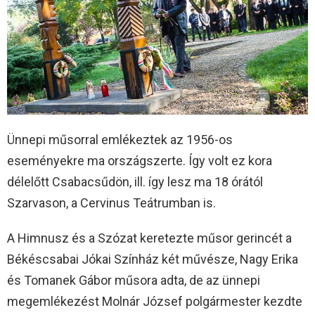
Ünnepi műsorral emlékeztek az 1956-os
eseményekre ma országszerte. Így volt ez kora
délelőtt Csabacsűdön, ill. így lesz ma 18 órától
Szarvason, a Cervinus Teátrumban is.
A Himnusz és a Szózat keretezte műsor gerincét a
Békéscsabai Jókai Színház két művésze, Nagy Erika
és Tomanek Gábor műsora adta, de az ünnepi
megemlékezést Molnár József polgármester kezdte