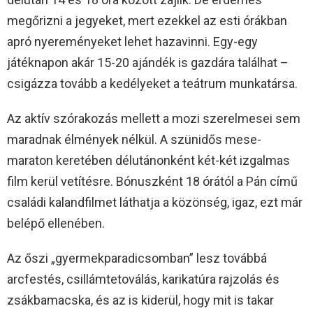
megőrizni a jegyeket, mert ezekkel az esti órákban
apró nyereményeket lehet hazavinni. Egy-egy
játéknapon akár 15-20 ajándék is gazdára találhat –
csigázza tovább a kedélyeket a teátrum munkatársa.
Az aktív szórakozás mellett a mozi szerelmesei sem
maradnak élmények nélkül. A szünidős mese-
maraton keretében délutánonként két-két izgalmas
film kerül vetítésre. Bónuszként 18 órától a Pán című
családi kalandfilmet láthatja a közönség, igaz, ezt már
belépő ellenében.
Az őszi „gyermekparadicsomban” lesz továbbá
arcfestés, csillámtetoválás, karikatúra rajzolás és
zsákbamacska, és az is kiderül, hogy mit is takar