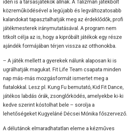
idén is a társasjátékok állnak. A Talizmán játékbolt
közreműködésével a legújabb és legváltozatosabb
kalandokat tapasztalhatják meg az érdeklődők, profi
játékmesterek iránymutatásával. A program nem
titkolt célja az is, hogy a kipróbált játékok egy része
ajándék formájában térjen vissza az otthonokba.
– A játék mellett a gyerekek nálunk alaposan ki is
ugrálhatják magukat. Fit Life Team csapata minden
nap más-más mozgásformát ismertet meg a
fiatalokkal. Lesz pl. Kung Fu bemutató, Kid Fit Dance,
játékos labdás órák, zsonglőrködés, amelyekbe ki-ki
kedve szerint kóstolhat bele – sorolja a
lehetőségeket Kugyeláné Décsei Mónika főszervező.
A délutánok elmaradhatatlan eleme a kézműves