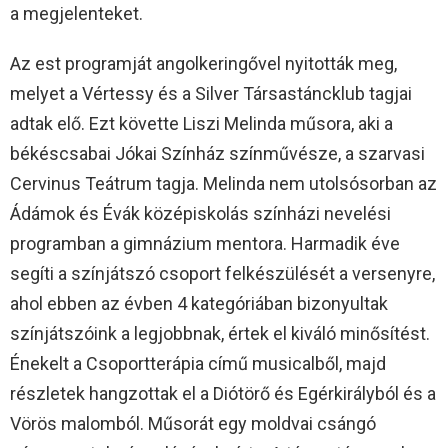
a megjelenteket.
Az est programját angolkeringővel nyitották meg,
melyet a Vértessy és a Silver Társastáncklub tagjai
adtak elő. Ezt követte Liszi Melinda műsora, aki a
békéscsabai Jókai Színház színművésze, a szarvasi
Cervinus Teátrum tagja. Melinda nem utolsósorban az
Ádámok és Évák középiskolás színházi nevelési
programban a gimnázium mentora. Harmadik éve
segíti a színjátszó csoport felkészülését a versenyre,
ahol ebben az évben 4 kategóriában bizonyultak
színjátszóink a legjobbnak, értek el kiváló minősítést.
Énekelt a Csoportterápia című musicalből, majd
részletek hangzottak el a Diótörő és Egérkirályból és a
Vörös malomból. Műsorát egy moldvai csángó