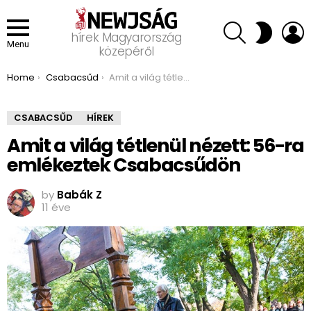
SEARCH
L
SWITCH
hírek Magyarország
SKIN
Menu
közepéről
You are here:
Home
Csabacsűd
Amit a világ tétlenül nézett: 56-ra emlékeztek Csabacsűdön
CSABACSŰD
HÍREK
Amit a világ tétlenül nézett: 56-ra
emlékeztek Csabacsűdön
by
Babák Z
11 éve