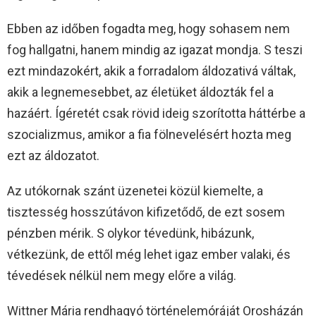
Ebben az időben fogadta meg, hogy sohasem nem
fog hallgatni, hanem mindig az igazat mondja. S teszi
ezt mindazokért, akik a forradalom áldozativá váltak,
akik a legnemesebbet, az életüket áldozták fel a
hazáért. Ígéretét csak rövid ideig szorította háttérbe a
szocializmus, amikor a fia fölnevelésért hozta meg
ezt az áldozatot.
Az utókornak szánt üzenetei közül kiemelte, a
tisztesség hosszútávon kifizetődő, de ezt sosem
pénzben mérik. S olykor tévedünk, hibázunk,
vétkezünk, de ettől még lehet igaz ember valaki, és
tévedések nélkül nem megy előre a világ.
Wittner Mária rendhagyó történelemóráját Orosházán