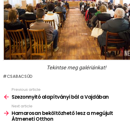
Tekintse meg galériánkat!
CSABACSŰD
Previous article
See
more
Szezonnyitó alapítványi bál a Vajdában
Next article
Hamarosan beköltözhető lesz a megújult
Átmeneti Otthon