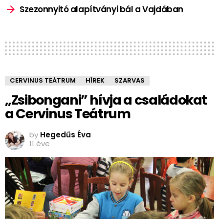
Szezonnyitó alapítványi bál a Vajdában
CERVINUS TEÁTRUM
HÍREK
SZARVAS
„Zsibongani” hívja a családokat
a Cervinus Teátrum
by
Hegedűs Éva
11 éve