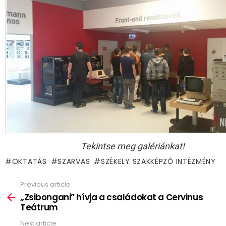
Tekintse meg galériánkat!
OKTATÁS
SZARVAS
SZÉKELY SZAKKÉPZŐ INTÉZMÉNY
Previous article
See
more
„Zsibongani” hívja a családokat a Cervinus
Teátrum
Next article