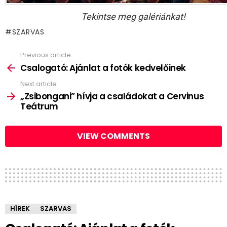
Tekintse meg galériánkat!
SZARVAS
Previous article
See
more
Csalogató: Ajánlat a fotók kedvelőinek
Next article
„Zsibongani” hívja a családokat a Cervinus
Teátrum
VIEW COMMENTS
HÍREK
SZARVAS