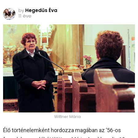
by
Hegedűs Éva
11 éve
Wittner Mária
Élő történelemként hordozza magában az ’56-os