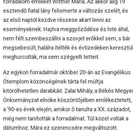
forradalom emlékét Wittner Mária. Az akkor alig 19
esztendő fiatal lány felismerte a változás szelét, és
az első naptól kezdve részese akart lenni az
eseményeknek. Hajtva meggyőződése és hite által,
nem félt szembeszállni a szovjet erőkkel sem, s bár
megsebesült, halálra ítélték és évtizedeken keresztül
meghurcolták, ma sem szégyelli tetteit.
Az egykori forradalmár október 20-án az Evangélikus
Ótemplom közönségének tárta fel múltja
kitörölhetetlen darabkáit. Zalai Mihály, a Békés Megyei
Önkormányzat elnöke köszöntőjében emlékeztetett,
a ’90-es évek elején, amikor ő tanulta a XX. századot,
még nem tanították a forradalmat. Túl közel voltak a
dátumhoz. Mára ez szerencsére megváltozott.