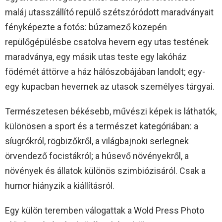
maláj utasszállító repülő szétszóródott maradványait
fényképezte a fotós: búzamező közepén
repülőgépülésbe csatolva hevern egy utas testének
maradványa, egy másik utas teste egy lakóház
födémét áttörve a ház hálószobájában landolt; egy-
egy kupacban hevernek az utasok személyes tárgyai.
Természetesen békésebb, művészi képek is láthatók,
különösen a sport és a természet kategóriában: a
síugrókról, rögbizőkről, a világbajnoki serlegnek
örvendező focistákról; a húsevő növényekről, a
növények és állatok különös szimbiózisáról. Csak a
humor hiányzik a kiállításról.
Egy külön teremben válogattak a Wold Press Photo