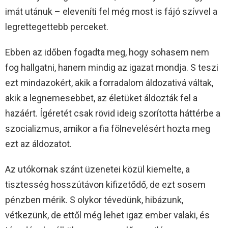
imát utánuk – eleveníti fel még most is fájó szívvel a
legrettegettebb perceket.
Ebben az időben fogadta meg, hogy sohasem nem
fog hallgatni, hanem mindig az igazat mondja. S teszi
ezt mindazokért, akik a forradalom áldozativá váltak,
akik a legnemesebbet, az életüket áldozták fel a
hazáért. Ígéretét csak rövid ideig szorította háttérbe a
szocializmus, amikor a fia fölnevelésért hozta meg
ezt az áldozatot.
Az utókornak szánt üzenetei közül kiemelte, a
tisztesség hosszútávon kifizetődő, de ezt sosem
pénzben mérik. S olykor tévedünk, hibázunk,
vétkezünk, de ettől még lehet igaz ember valaki, és