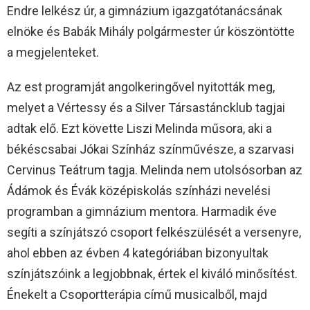
Endre lelkész úr, a gimnázium igazgatótanácsának
elnöke és Babák Mihály polgármester úr köszöntötte
a megjelenteket.
Az est programját angolkeringővel nyitották meg,
melyet a Vértessy és a Silver Társastáncklub tagjai
adtak elő. Ezt követte Liszi Melinda műsora, aki a
békéscsabai Jókai Színház színművésze, a szarvasi
Cervinus Teátrum tagja. Melinda nem utolsósorban az
Ádámok és Évák középiskolás színházi nevelési
programban a gimnázium mentora. Harmadik éve
segíti a színjátszó csoport felkészülését a versenyre,
ahol ebben az évben 4 kategóriában bizonyultak
színjátszóink a legjobbnak, értek el kiváló minősítést.
Énekelt a Csoportterápia című musicalből, majd