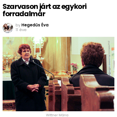
Szarvason járt az egykori
forradalmár
by
Hegedűs Éva
11 éve
Wittner Mária