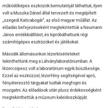
működőképes eszközök bemutatóját láthattuk, ilyen
volt a Muszka Dániel által tervezett és megépített
„szegedi Katicabogár”, az első magyar műállat. Az
előadás befejezéseként megtekintettük a Neumann
János emlékkiállítást, és kipróbálhattunk régi
számítógépes eszközöket és játékokat.
Második állomásunkon lézerkísérleteket
tekinthettünk meg a Látványlaboratóriumban. A
lézercsipesz volt a laboratórium egyik büszkesége.
Ezzel az eszközzel, lézerfény segítségével apró,
fényáteresztő tárgyakat tudtak megfogni és
mozgatni. Az előadások után plusz érdekességként
megtekinthettük a múzeum kaleidoszkópját.