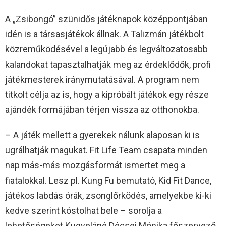
A „Zsibongó” szünidős játéknapok középpontjában
idén is a társasjátékok állnak. A Talizmán játékbolt
közreműködésével a legújabb és legváltozatosabb
kalandokat tapasztalhatják meg az érdeklődők, profi
játékmesterek iránymutatásával. A program nem
titkolt célja az is, hogy a kipróbált játékok egy része
ajándék formájában térjen vissza az otthonokba.
– A játék mellett a gyerekek nálunk alaposan ki is
ugrálhatják magukat. Fit Life Team csapata minden
nap más-más mozgásformát ismertet meg a
fiatalokkal. Lesz pl. Kung Fu bemutató, Kid Fit Dance,
játékos labdás órák, zsonglőrködés, amelyekbe ki-ki
kedve szerint kóstolhat bele – sorolja a
lehetőségeket Kugyeláné Décsei Mónika főszervező.