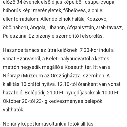
előző 34 évének első díjas képeiből: csupa-csupa
háborús kép: merényletek, főbelövés, a chilei
ellenforradalom: Allende elnök halála, Koszovó,
öbölháború, Angola, Libanon, Afganisztán, arab tavasz,
Palesztina. Ez bizony elszomorító felsorolás.
Hasznos tanács az útra kelőknek. 7.30-kor indul a
vonat Szarvasról, a Keleti-pályaudvartól a kettes
metrón negyedik megálló a Kossuth tér. Itt van a
Néprajzi Múzeum az Országházzal szemben. A
kiállítás 10 órától nyitva. 12.10-től óránként van vonat
hazafelé. Belépődíj 2100 Ft, nyugdíjasoknak 1000 Ft.
Október 20-tól 23-ig kedvezményes belépők
válthatók.
Néhány képet kimásoltunk a fotókiállítás