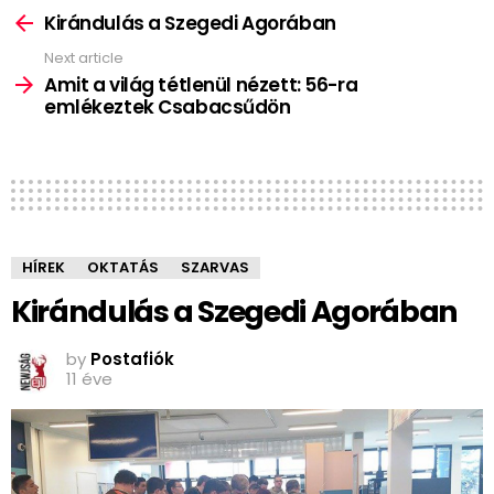
more
Kirándulás a Szegedi Agorában
Next article
Amit a világ tétlenül nézett: 56-ra
emlékeztek Csabacsűdön
HÍREK
OKTATÁS
SZARVAS
Kirándulás a Szegedi Agorában
by
Postafiók
11 éve