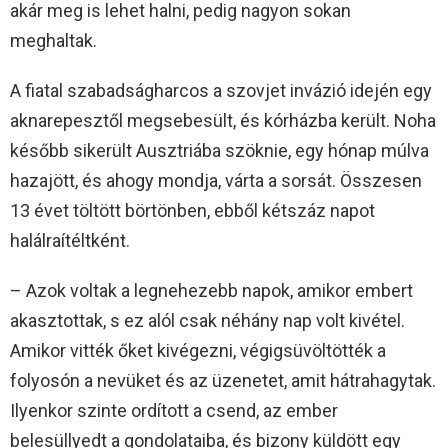
akár meg is lehet halni, pedig nagyon sokan
meghaltak.
A fiatal szabadságharcos a szovjet invázió idején egy
aknarepesztől megsebesült, és kórházba került. Noha
később sikerült Ausztriába szöknie, egy hónap múlva
hazajött, és ahogy mondja, várta a sorsát. Összesen
13 évet töltött börtönben, ebből kétszáz napot
halálraítéltként.
– Azok voltak a legnehezebb napok, amikor embert
akasztottak, s ez alól csak néhány nap volt kivétel.
Amikor vitték őket kivégezni, végigsüvöltötték a
folyosón a nevüket és az üzenetet, amit hátrahagytak.
Ilyenkor szinte ordított a csend, az ember
belesüllyedt a gondolataiba, és bizony küldött egy