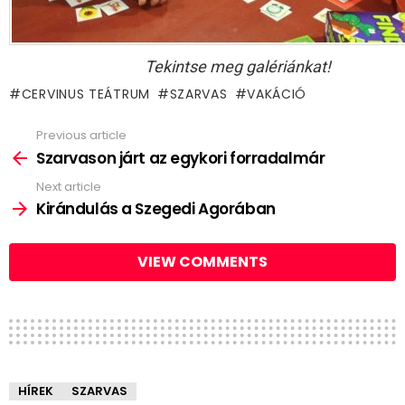
Tekintse meg galériánkat!
CERVINUS TEÁTRUM
SZARVAS
VAKÁCIÓ
Previous article
See
more
Szarvason járt az egykori forradalmár
Next article
Kirándulás a Szegedi Agorában
VIEW COMMENTS
HÍREK
SZARVAS