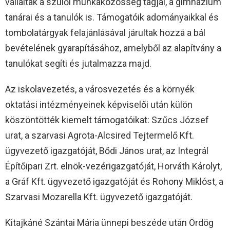
vállaltak a szülői munkaközösség tagjai, a gimnázium
tanárai és a tanulók is. Támogatóik adományaikkal és
tombolatárgyak felajánlásával járultak hozzá a bál
bevételének gyarapításához, amelyből az alapítvány a
tanulókat segíti és jutalmazza majd.
Az iskolavezetés, a városvezetés és a környék
oktatási intézményeinek képviselői után külön
köszöntötték kiemelt támogatóikat: Szűcs József
urat, a szarvasi Agrota-Alcsired Tejtermelő Kft.
ügyvezető igazgatóját, Bődi János urat, az Integrál
Építőipari Zrt. elnök-vezérigazgatóját, Horváth Károlyt,
a Gráf Kft. ügyvezető igazgatóját és Rohony Miklóst, a
Szarvasi Mozarella Kft. ügyvezető igazgatóját.
Kitajkáné Szántai Mária ünnepi beszéde után Ördög