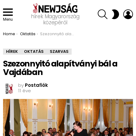
SEARCH
L
SWITCH
hírek Magyarország
SKIN
Menu
közepéről
You are here:
Home
Oktatás
Szezonnyitó alapítványi bál a Vajdában
HÍREK
OKTATÁS
SZARVAS
Szezonnyitó alapítványi bál a
Vajdában
by
Postafiók
11 éve