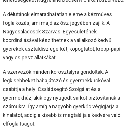
A délutánok elmaradhatatlan eleme a kézműves
foglalkozás, ami majd az ősz jegyében zajlik. A
Nagycsaládosok Szarvasi Egyesületének
koordinálásával készíthetnek a vállalkozó kedvű
gyerekek asztaldísz egérkét, kopogtatót, krepp-papír
vagy csipesz állatkákat.
A szervezők minden korosztályra gondoltak. A
legkisebbeket babajátszó és gyermekkuckóval
csábítja a helyi Családsegítő Szolgálat és a
gyermekház, akik egy nyugodt sarkot biztosítanak a
számukra. Így amíg a nagyobb gyerkőc végigjárja a
kínálatot, addig a kisebb is megtalálja a kedvére való
elfoglaltságot.