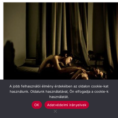
A jobb felhasználói élmény érdekében az oldalon cookie-kat
használunk. Oldalunk használatával, Ön elfogadja a cookie-k
Tekintse meg galériánkat!
használatát.
BUDAPEST
SZARVAS
OK
Adatvédelmi irányelvek
Previous article
See