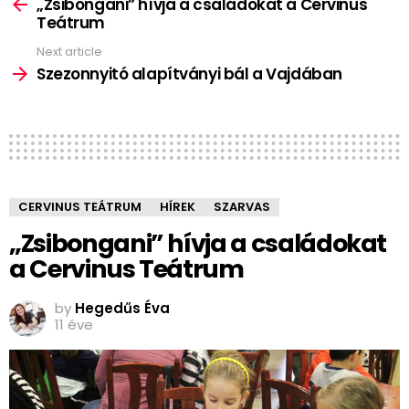
more
„Zsibongani” hívja a családokat a Cervinus
Teátrum
Next article
Szezonnyitó alapítványi bál a Vajdában
CERVINUS TEÁTRUM
HÍREK
SZARVAS
„Zsibongani” hívja a családokat
a Cervinus Teátrum
by
Hegedűs Éva
11 éve