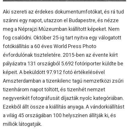
Aki szereti az érdekes dokumentumfotókat, és rá tud
szánni egy napot, utazzon el Budapestre, és nézze
meg a Néprajzi Múzeumban kiállított képeket. Nem
fog csalódni. Október 25-ig tart nyitva egy válogatott
fotókiállítás a 60 éves World Press Photo
évfordulónak tiszteletére. 2015-ben az évente kiírt
pályázatra 131 országból 5.692 fotóriporter küldte be
képeit. A beküldött 97.912 fotó értékelésével
Amszterdamban a tizenkilenc tagú nemzetközi zsűri
tizenhárom napot töltött, és tizenhét nemzet
negyvenkét fotográfusát díjazták nyolc kategóriában.
Ezekből állt össze a kiállítás anyaga. A vándorkiállítást
a világ 45 országában 100 helyszínen állítják ki, és
milliók látogatják.