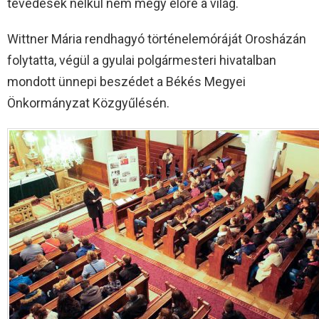
tévedések nélkül nem megy előre a világ.
Wittner Mária rendhagyó történelemóráját Orosházán
folytatta, végül a gyulai polgármesteri hivatalban
mondott ünnepi beszédet a Békés Megyei
Önkormányzat Közgyűlésén.