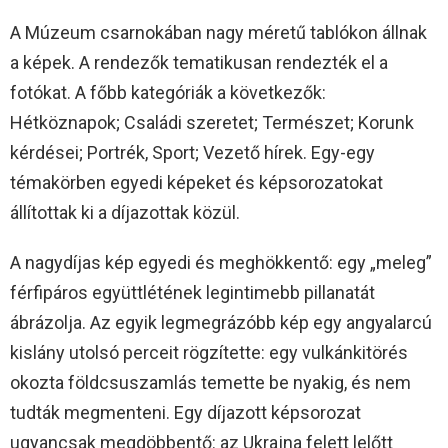
A Múzeum csarnokában nagy méretű tablókon állnak
a képek. A rendezők tematikusan rendezték el a
fotókat. A főbb kategóriák a következők:
Hétköznapok; Családi szeretet; Természet; Korunk
kérdései; Portrék, Sport; Vezető hírek. Egy-egy
témakörben egyedi képeket és képsorozatokat
állítottak ki a díjazottak közül.
A nagydíjas kép egyedi és meghökkentő: egy „meleg”
férfipáros együttlétének legintimebb pillanatát
ábrázolja. Az egyik legmegrázóbb kép egy angyalarcú
kislány utolsó perceit rögzítette: egy vulkánkitörés
okozta földcsuszamlás temette be nyakig, és nem
tudták megmenteni. Egy díjazott képsorozat
ugyancsak megdöbbentő: az Ukrajna felett lelőtt