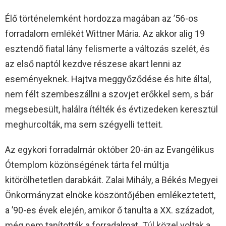
Élő történelemként hordozza magában az ’56-os
forradalom emlékét Wittner Mária. Az akkor alig 19
esztendő fiatal lány felismerte a változás szelét, és
az első naptól kezdve részese akart lenni az
eseményeknek. Hajtva meggyőződése és hite által,
nem félt szembeszállni a szovjet erőkkel sem, s bár
megsebesült, halálra ítélték és évtizedeken keresztül
meghurcolták, ma sem szégyelli tetteit.
Az egykori forradalmár október 20-án az Evangélikus
Ótemplom közönségének tárta fel múltja
kitörölhetetlen darabkáit. Zalai Mihály, a Békés Megyei
Önkormányzat elnöke köszöntőjében emlékeztetett,
a ’90-es évek elején, amikor ő tanulta a XX. századot,
még nem tanították a forradalmat. Túl közel voltak a