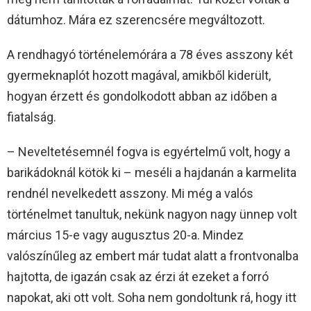
dátumhoz. Mára ez szerencsére megváltozott.
A rendhagyó történelemórára a 78 éves asszony két
gyermeknaplót hozott magával, amikből kiderült,
hogyan érzett és gondolkodott abban az időben a
fiatalság.
– Neveltetésemnél fogva is egyértelmű volt, hogy a
barikádoknál kötök ki – meséli a hajdanán a karmelita
rendnél nevelkedett asszony. Mi még a valós
történelmet tanultuk, nekünk nagyon nagy ünnep volt
március 15-e vagy augusztus 20-a. Mindez
valószínűleg az embert már tudat alatt a frontvonalba
hajtotta, de igazán csak az érzi át ezeket a forró
napokat, aki ott volt. Soha nem gondoltunk rá, hogy itt