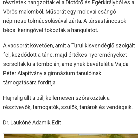
részletek hangzottak el a Diótörő és Egérkirályból és a
Vörös malomból. Műsorát egy moldvai csángó
népmese tolmácsolásával zárta. A társastáncosok
bécsi keringővel fokozták a hangulatot.
A vacsorát követően, amit a Turul kisvendéglő szolgált
fel, kezdődött a tánc, majd értékes nyereményeket
sorsoltak ki a tombolán, amelynek bevételét a Vajda
Péter Alapítvány a gimnázium tanulóinak
támogatására fordítja.
Hajnalig állt a bál, kellemesen szórakoztak a
résztvevők, támogatók, szülők, tanárok és vendégeik.
Dr. Laukóné Adamik Edit