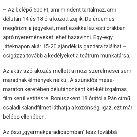
– Az belépő 500 Ft, ami mindent tartalmaz, ami
délután 14 és 18 óra között zajlik. De érdemes
megőrizni a jegyeket, mert ezekkel az esti órákban
apró nyereményeket lehet hazavinni. Egy-egy
játéknapon akár 15-20 ajándék is gazdára találhat –
csigázza tovább a kedélyeket a teátrum munkatársa.
Az aktív szórakozás mellett a mozi szerelmesei sem
maradnak élmények nélkül. A szünidős mese-
maraton keretében délutánonként két-két izgalmas
film kerül vetítésre. Bónuszként 18 órától a Pán című
családi kalandfilmet láthatja a közönség, igaz, ezt már
belépő ellenében.
Az őszi „gyermekparadicsomban” lesz továbbá