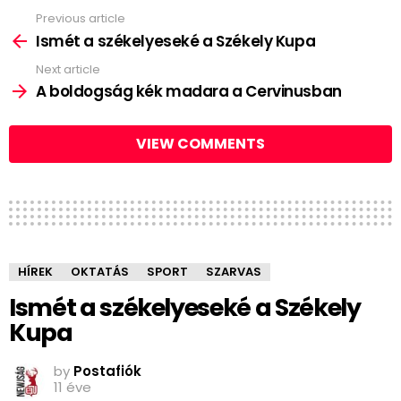
Previous article
See
more
Ismét a székelyeseké a Székely Kupa
Next article
A boldogság kék madara a Cervinusban
VIEW COMMENTS
HÍREK
OKTATÁS
SPORT
SZARVAS
Ismét a székelyeseké a Székely
Kupa
by
Postafiók
11 éve