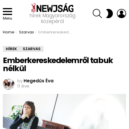
SEARCH
L
SWITCH
hírek Magyarország
SKIN
Menu
közepéről
You are here:
Home
Szarvas
Emberkereskedelemről tabuk nélkül
HÍREK
SZARVAS
Emberkereskedelemről tabuk
nélkül
by
Hegedűs Éva
11 éve