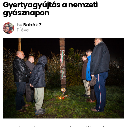
Gyertyagyújtás a nemzeti
gyásznapon
by
Babák Z
11 éve