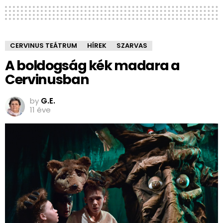
CERVINUS TEÁTRUM
HÍREK
SZARVAS
A boldogság kék madara a
Cervinusban
by
G.E.
11 éve