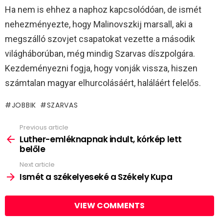
Ha nem is ehhez a naphoz kapcsolódóan, de ismét
nehezményezte, hogy Malinovszkij marsall, aki a
megszálló szovjet csapatokat vezette a második
világháborúban, még mindig Szarvas díszpolgára.
Kezdeményezni fogja, hogy vonják vissza, hiszen
számtalan magyar elhurcolásáért, haláláért felelős.
JOBBIK
SZARVAS
Previous article
See
more
Luther-emléknapnak indult, kórkép lett
belőle
Next article
Ismét a székelyeseké a Székely Kupa
VIEW COMMENTS