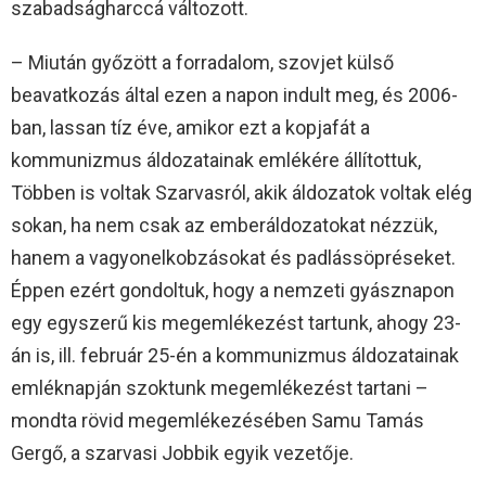
szabadságharccá változott.
– Miután győzött a forradalom, szovjet külső
beavatkozás által ezen a napon indult meg, és 2006-
ban, lassan tíz éve, amikor ezt a kopjafát a
kommunizmus áldozatainak emlékére állítottuk,
Többen is voltak Szarvasról, akik áldozatok voltak elég
sokan, ha nem csak az emberáldozatokat nézzük,
hanem a vagyonelkobzásokat és padlássöpréseket.
Éppen ezért gondoltuk, hogy a nemzeti gyásznapon
egy egyszerű kis megemlékezést tartunk, ahogy 23-
án is, ill. február 25-én a kommunizmus áldozatainak
emléknapján szoktunk megemlékezést tartani –
mondta rövid megemlékezésében Samu Tamás
Gergő, a szarvasi Jobbik egyik vezetője.