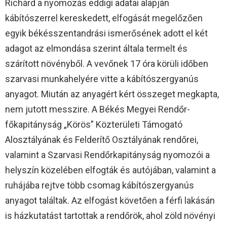
Richárd a nyomozás eddigi adatai alapján
kábítószerrel kereskedett, elfogását megelőzően
egyik békésszentandrási ismerősének adott el két
adagot az elmondása szerint általa termelt és
szárított növényből. A vevőnek 17 óra körüli időben
szarvasi munkahelyére vitte a kábítószergyanús
anyagot. Miután az anyagért kért összeget megkapta,
nem jutott messzire. A Békés Megyei Rendőr-
főkapitányság „Körös” Közterületi Támogató
Alosztályának és Felderítő Osztályának rendőrei,
valamint a Szarvasi Rendőrkapitányság nyomozói a
helyszín közelében elfogták és autójában, valamint a
ruhájába rejtve több csomag kábítószergyanús
anyagot találtak. Az elfogást követően a férfi lakásán
is házkutatást tartottak a rendőrök, ahol zöld növényi