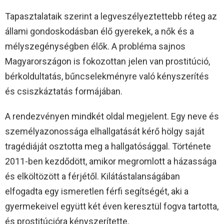
Tapasztalataik szerint a legveszélyeztettebb réteg az
állami gondoskodásban élő gyerekek, a nők és a
mélyszegénységben élők. A probléma sajnos
Magyarországon is fokozottan jelen van prostitúció,
bérkoldultatás, bűncselekményre való kényszerítés
és csiszkáztatás formájában.
A rendezvényen mindkét oldal megjelent. Egy neve és
személyazonossága elhallgatását kérő hölgy saját
tragédiáját osztotta meg a hallgatósággal. Története
2011-ben kezdődött, amikor megromlott a házassága
és elköltözött a férjétől. Kilátástalanságában
elfogadta egy ismeretlen férfi segítségét, aki a
gyermekeivel együtt két éven keresztül fogva tartotta,
és prostitúcióra kényszerítette.