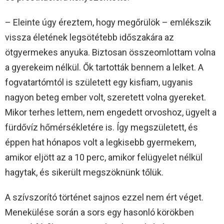
– Eleinte úgy éreztem, hogy megőrülök – emlékszik
vissza életének legsötétebb időszakára az
ötgyermekes anyuka. Biztosan összeomlottam volna
a gyerekeim nélkül. Ők tartották bennem a lelket. A
fogvatartómtól is született egy kisfiam, ugyanis
nagyon beteg ember volt, szeretett volna gyereket.
Mikor terhes lettem, nem engedett orvoshoz, ügyelt a
fürdővíz hőmérsékletére is. Így megszületett, és
éppen hat hónapos volt a legkisebb gyermekem,
amikor eljött az a 10 perc, amikor felügyelet nélkül
hagytak, és sikerült megszöknünk tőlük.
A szívszorító történet sajnos ezzel nem ért véget.
Menekülése során a sors egy hasonló körökben