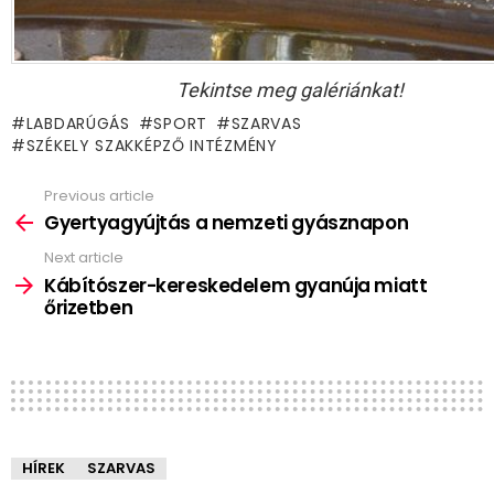
Tekintse meg galériánkat!
LABDARÚGÁS
SPORT
SZARVAS
SZÉKELY SZAKKÉPZŐ INTÉZMÉNY
Previous article
See
more
Gyertyagyújtás a nemzeti gyásznapon
Next article
Kábítószer-kereskedelem gyanúja miatt
őrizetben
HÍREK
SZARVAS