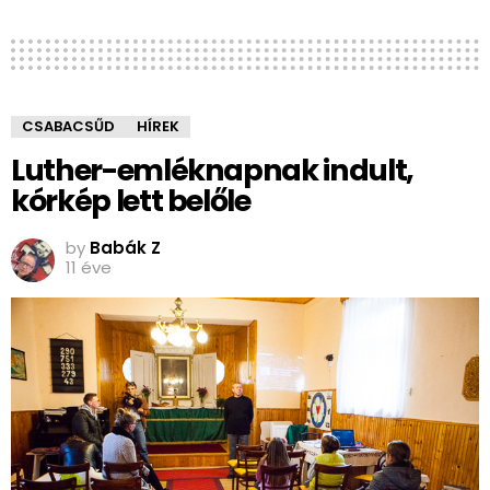
CSABACSŰD
HÍREK
Luther-emléknapnak indult,
kórkép lett belőle
by
Babák Z
11 éve