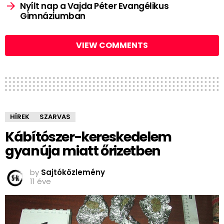
Nyílt nap a Vajda Péter Evangélikus
Gimnáziumban
VIEW COMMENTS
HÍREK
SZARVAS
Kábítószer-kereskedelem
gyanúja miatt őrizetben
by
Sajtóközlemény
11 éve