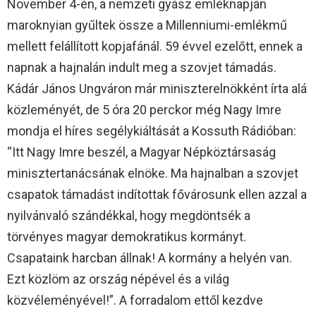
November 4-én, a nemzeti gyász emléknapján
maroknyian gyűltek össze a Millenniumi-emlékmű
mellett felállított kopjafánál. 59 évvel ezelőtt, ennek a
napnak a hajnalán indult meg a szovjet támadás.
Kádár János Ungváron már miniszterelnökként írta alá
közleményét, de 5 óra 20 perckor még Nagy Imre
mondja el híres segélykiáltását a Kossuth Rádióban:
“Itt Nagy Imre beszél, a Magyar Népköztársaság
minisztertanácsának elnöke. Ma hajnalban a szovjet
csapatok támadást indítottak fővárosunk ellen azzal a
nyilvánvaló szándékkal, hogy megdöntsék a
törvényes magyar demokratikus kormányt.
Csapataink harcban állnak! A kormány a helyén van.
Ezt közlöm az ország népével és a világ
közvéleményével!”. A forradalom ettől kezdve