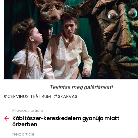
Tekintse meg galériánkat!
CERVINUS TEÁTRUM
SZARVAS
Previous article
See
more
Kábítószer-kereskedelem gyanúja miatt
őrizetben
Next article