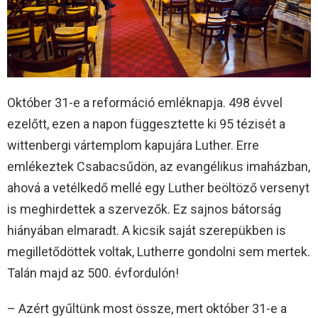
Október 31-e a reformáció emléknapja. 498 évvel
ezelőtt, ezen a napon függesztette ki 95 tézisét a
wittenbergi vártemplom kapujára Luther. Erre
emlékeztek Csabacsűdön, az evangélikus imaházban,
ahová a vetélkedő mellé egy Luther beöltöző versenyt
is meghirdettek a szervezők. Ez sajnos bátorság
hiányában elmaradt. A kicsik saját szerepükben is
megilletődöttek voltak, Lutherre gondolni sem mertek.
Talán majd az 500. évfordulón!
– Azért gyűltünk most össze, mert október 31-e a