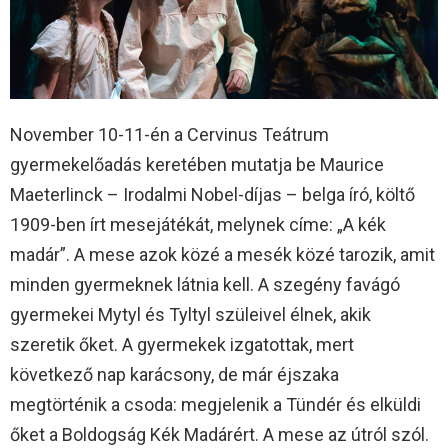
November 10-11-én a Cervinus Teátrum
gyermekelőadás keretében mutatja be Maurice
Maeterlinck – Irodalmi Nobel-díjas – belga író, költő
1909-ben írt mesejátékát, melynek címe: „A kék
madár”. A mese azok közé a mesék közé tarozik, amit
minden gyermeknek látnia kell. A szegény favágó
gyermekei Mytyl és Tyltyl szüleivel élnek, akik
szeretik őket. A gyermekek izgatottak, mert
következő nap karácsony, de már éjszaka
megtörténik a csoda: megjelenik a Tündér és elküldi
őket a Boldogság Kék Madárért. A mese az útról szól.