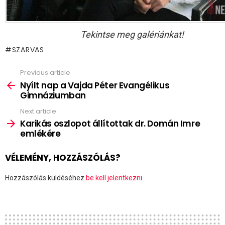
Tekintse meg galériánkat!
SZARVAS
Previous article
See
more
Nyílt nap a Vajda Péter Evangélikus
Gimnáziumban
Next article
Karikás oszlopot állítottak dr. Domán Imre
emlékére
VÉLEMÉNY, HOZZÁSZÓLÁS?
Hozzászólás küldéséhez
be kell jelentkezni
.