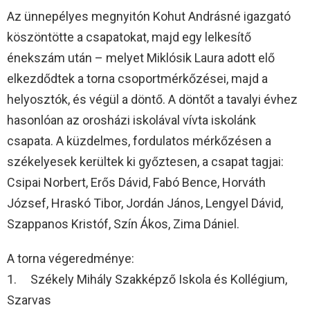
Az ünnepélyes megnyitón Kohut Andrásné igazgató
köszöntötte a csapatokat, majd egy lelkesítő
énekszám után – melyet Miklósik Laura adott elő
elkezdődtek a torna csoportmérkőzései, majd a
helyosztók, és végül a döntő. A döntőt a tavalyi évhez
hasonlóan az orosházi iskolával vívta iskolánk
csapata. A küzdelmes, fordulatos mérkőzésen a
székelyesek kerültek ki győztesen, a csapat tagjai:
Csipai Norbert, Erős Dávid, Fabó Bence, Horváth
József, Hraskó Tibor, Jordán János, Lengyel Dávid,
Szappanos Kristóf, Szín Ákos, Zima Dániel.
A torna végeredménye:
1. Székely Mihály Szakképző Iskola és Kollégium,
Szarvas