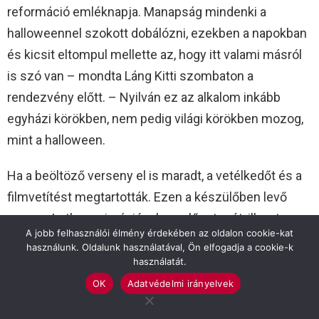
reformáció emléknapja. Manapság mindenki a
halloweennel szokott dobálózni, ezekben a napokban
és kicsit eltompul mellette az, hogy itt valami másról
is szó van – mondta Láng Kitti szombaton a
rendezvény előtt. – Nyilván ez az alkalom inkább
egyházi körökben, nem pedig világi körökben mozog,
mint a halloween.
Ha a beöltöző verseny el is maradt, a vetélkedőt és a
filmvetítést megtartották. Ezen a készülőben levő
magyar Luther animációnak az előzetesét, ill. azt,
A jobb felhasználói élmény érdekében az oldalon cookie-kat
hogy hogyan készült–nézhették meg a lányok, mert
használunk. Oldalunk használatával, Ön elfogadja a cookie-k
minden érkező lány volt, így érthető, hogy senki sem
használatát.
akart Luther lenni. Volt még Luther-rózsa kifestő, egy
OK
Adatvédelmi irányelvek
kis “agytágítás”, hogy ki is volt a reformáció elindítója.