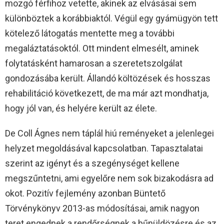
mozgó férfihoz vetette, akinek az elvásásai sem
különböztek a korábbiaktól. Végül egy gyámügyön tett
kötelező látogatás mentette meg a további
megaláztatásoktól. Ott mindent elmesélt, aminek
folytatásként hamarosan a szeretetszolgálat
gondozásába került. Állandó költözések és hosszas
rehabilitáció következett, de ma már azt mondhatja,
hogy jól van, és helyére került az élete.
De Coll Ágnes nem táplál hiú reményeket a jelenlegei
helyzet megoldásával kapcsolatban. Tapasztalatai
szerint az igényt és a szegénységet kellene
megszűntetni, ami egyelőre nem sok bizakodásra ad
okot. Pozitív fejlemény azonban Büntető
Törvénykönyv 2013-as módosításai, amik nagyon
teret engednek a rendőrségnek a bűnüldözésre és az