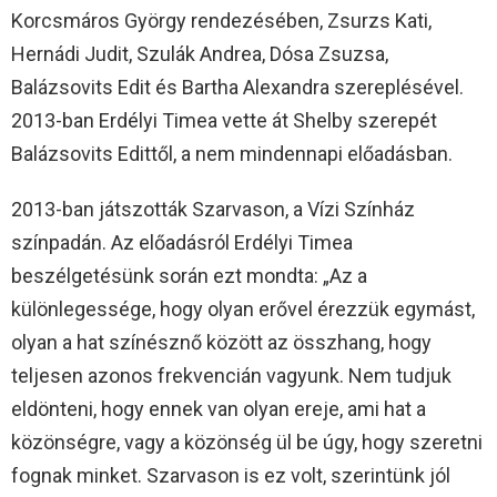
Korcsmáros György rendezésében, Zsurzs Kati,
Hernádi Judit, Szulák Andrea, Dósa Zsuzsa,
Balázsovits Edit és Bartha Alexandra szereplésével.
2013-ban Erdélyi Timea vette át Shelby szerepét
Balázsovits Edittől, a nem mindennapi előadásban.
2013-ban játszották Szarvason, a Vízi Színház
színpadán. Az előadásról Erdélyi Timea
beszélgetésünk során ezt mondta: „Az a
különlegessége, hogy olyan erővel érezzük egymást,
olyan a hat színésznő között az összhang, hogy
teljesen azonos frekvencián vagyunk. Nem tudjuk
eldönteni, hogy ennek van olyan ereje, ami hat a
közönségre, vagy a közönség ül be úgy, hogy szeretni
fognak minket. Szarvason is ez volt, szerintünk jól