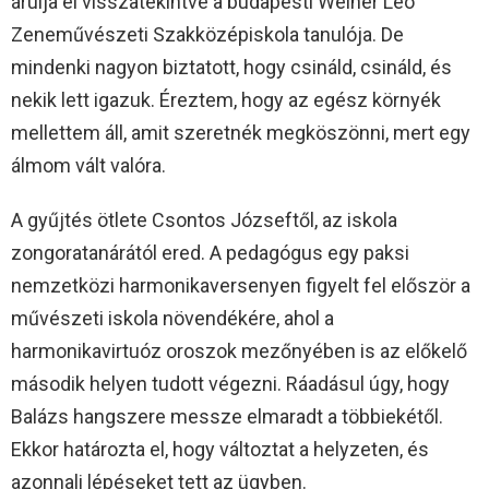
árulja el visszatekintve a budapesti Weiner Leó
Zeneművészeti Szakközépiskola tanulója. De
mindenki nagyon biztatott, hogy csináld, csináld, és
nekik lett igazuk. Éreztem, hogy az egész környék
mellettem áll, amit szeretnék megköszönni, mert egy
álmom vált valóra.
A gyűjtés ötlete Csontos Józseftől, az iskola
zongoratanárától ered. A pedagógus egy paksi
nemzetközi harmonikaversenyen figyelt fel először a
művészeti iskola növendékére, ahol a
harmonikavirtuóz oroszok mezőnyében is az előkelő
második helyen tudott végezni. Ráadásul úgy, hogy
Balázs hangszere messze elmaradt a többiekétől.
Ekkor határozta el, hogy változtat a helyzeten, és
azonnali lépéseket tett az ügyben.