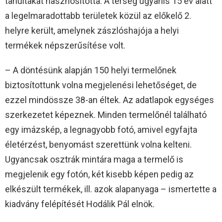
tanultakat hasznosította. A térség ugyanis 15 év alatt
a legelmaradottabb területek közül az előkelő 2.
helyre került, amelynek zászlóshajója a helyi
termékek népszerűsítése volt.
– A döntésünk alapján 150 helyi termelőnek
biztosítottunk volna megjelenési lehetőséget, de
ezzel mindössze 38-an éltek. Az adatlapok egységes
szerkezetet képeznek. Minden termelőnél található
egy imázskép, a legnagyobb fotó, amivel egyfajta
életérzést, benyomást szerettünk volna kelteni.
Ugyancsak osztrák mintára maga a termelő is
megjelenik egy fotón, két kisebb képen pedig az
elkészült termékek, ill. azok alapanyaga – ismertette a
kiadvány felépítését Hodálik Pál elnök.