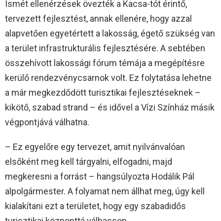
Ismét ellenérzések övezték a Kacsa-tót érintő,
tervezett fejlesztést, annak ellenére, hogy azzal
alapvetően egyetértett a lakosság, égető szükség van
a terület infrastrukturális fejlesztésére. A sebtében
összehívott lakossági fórum témája a megépítésre
kerülő rendezvénycsarnok volt. Ez folytatása lehetne
a már megkezdődött turisztikai fejlesztéseknek –
kikötő, szabad strand – és idővel a Vízi Színház másik
végpontjává válhatna.
– Ez egyelőre egy tervezet, amit nyilvánvalóan
elsőként meg kell tárgyalni, elfogadni, majd
megkeresni a forrást – hangsúlyozta Hodálik Pál
alpolgármester. A folyamat nem állhat meg, úgy kell
kialakítani ezt a területet, hogy egy szabadidős
turisztikai központtá válhasson.