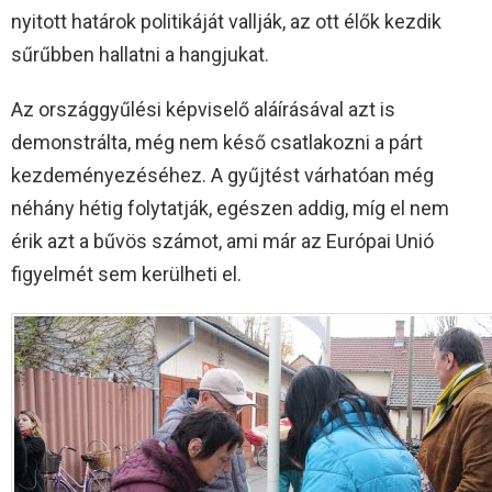
nyitott határok politikáját vallják, az ott élők kezdik
sűrűbben hallatni a hangjukat.
Az országgyűlési képviselő aláírásával azt is
demonstrálta, még nem késő csatlakozni a párt
kezdeményezéséhez. A gyűjtést várhatóan még
néhány hétig folytatják, egészen addig, míg el nem
érik azt a bűvös számot, ami már az Európai Unió
figyelmét sem kerülheti el.