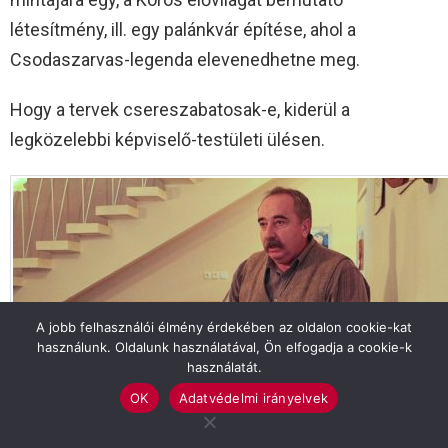
létesítmény, ill. egy palánkvár építése, ahol a
Csodaszarvas-legenda elevenedhetne meg.
Hogy a tervek csereszabatosak-e, kiderül a
legközelebbi képviselő-testületi ülésen.
A jobb felhasználói élmény érdekében az oldalon cookie-kat
használunk. Oldalunk használatával, Ön elfogadja a cookie-k
használatát.
OK
Adatvédelmi irányelvek