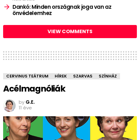
Dankó: Minden országnak joga van az
önvédelemhez
VIEW COMMENTS
CERVINUS TEÁTRUM
HÍREK
SZARVAS
SZÍNHÁZ
Acélmagnóliák
by
G.E.
11 éve