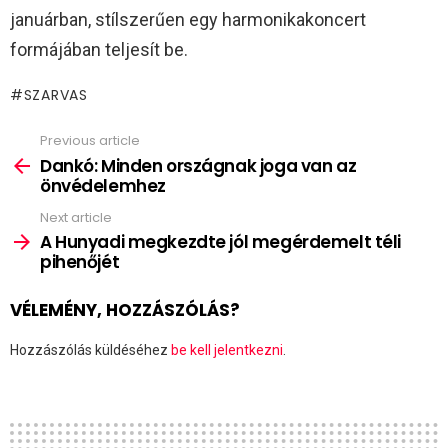
januárban, stílszerűen egy harmonikakoncert
formájában teljesít be.
SZARVAS
Previous article
See
more
Dankó: Minden országnak joga van az
önvédelemhez
Next article
A Hunyadi megkezdte jól megérdemelt téli
pihenőjét
VÉLEMÉNY, HOZZÁSZÓLÁS?
Hozzászólás küldéséhez
be kell jelentkezni
.