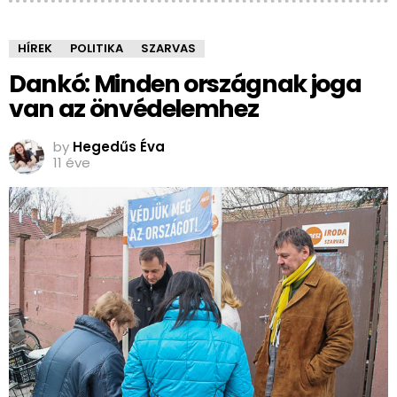
HÍREK
POLITIKA
SZARVAS
Dankó: Minden országnak joga
van az önvédelemhez
by
Hegedűs Éva
11 éve