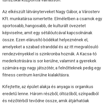
Az elkészült látványterveket Nagy Gábor, a Városterv
Kft. munkatársa ismertette. Elméletben a csarnok egy
sportosabb, hangosabb, de kulturált övezetet
képviselne, amit egy sétálóutcával kapcsolnának
össze. Ezen elárusító bódékat helyeznének el,
amelyeket a szabad stranddal és az itt megvalósuló
rendezvényekkel is szinkronba hoznák. A Kacsa-tó
mederkotrására is sor kerülne, valamint a gyerekek
számára egy nagy játszótér, a felnőtteknek pedig egy
fitness centrum kerülne kialakításra.
Kifejtette, az épület alakja és anyaga is organikus
eredetű lenne. Három részből, öltözőből, színpadból
és nézőtérből tevődne össze, amik átjárhatóak