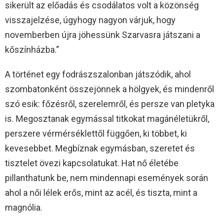
sikerült az előadás és csodálatos volt a közönség
visszajelzése, úgyhogy nagyon várjuk, hogy
novemberben újra jöhessünk Szarvasra játszani a
kőszínházba.”
A történet egy fodrászszalonban játszódik, ahol
szombatonként összejönnek a hölgyek, és mindenről
szó esik: főzésről, szerelemről, és persze van pletyka
is. Megosztanak egymással titkokat magánéletükről,
perszere vérmérséklettől függően, ki többet, ki
kevesebbet. Megbíznak egymásban, szeretet és
tisztelet övezi kapcsolatukat. Hat nő életébe
pillanthatunk be, nem mindennapi események során
ahol a női lélek erős, mint az acél, és tiszta, mint a
magnólia.