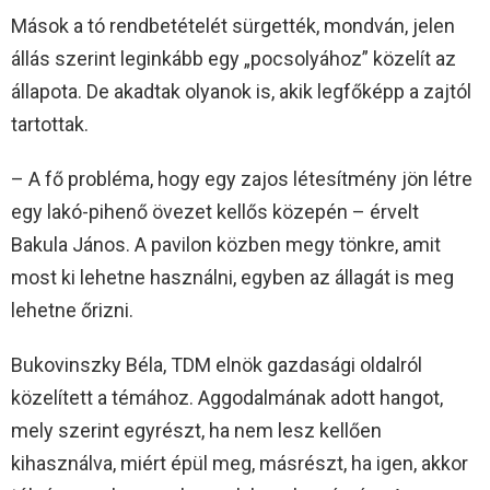
Mások a tó rendbetételét sürgették, mondván, jelen
állás szerint leginkább egy „pocsolyához” közelít az
állapota. De akadtak olyanok is, akik legfőképp a zajtól
tartottak.
– A fő probléma, hogy egy zajos létesítmény jön létre
egy lakó-pihenő övezet kellős közepén – érvelt
Bakula János. A pavilon közben megy tönkre, amit
most ki lehetne használni, egyben az állagát is meg
lehetne őrizni.
Bukovinszky Béla, TDM elnök gazdasági oldalról
közelített a témához. Aggodalmának adott hangot,
mely szerint egyrészt, ha nem lesz kellően
kihasználva, miért épül meg, másrészt, ha igen, akkor