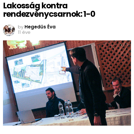
Lakosság kontra
rendezvénycsarnok: 1-0
by
Hegedűs Éva
11 éve