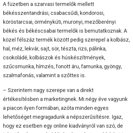
A füzetben a szarvasi termelők mellett
békésszentandrási, csabacsűdi, kondorosi,
köröstarcsai, örménykúti, muronyi, mezőberényi
békés és békéscsabai termelők is bemutatkoznak. A
közel félszáz termék között pedig szerepel a kolbász,
hal, méz, lekvár, sajt, sör, tészta, rizs, pálinka,
csokoládé, kolbászok és húskészítmények,
szűcsmunka, hímzés, fonott áru, famunka, gyöngy,
szalmafonás, valamint a szőttes is.
– Szerintem nagy szerepe van a direkt
értékesítésben a marketingnek. Mi négy éve vagyunk
a piacon ilyen formában, azóta minden egyes
lehetőséget megragadunk a népszerűsítésre. Igaz,
hogy ez esetben egy online kiadványról van szó, de