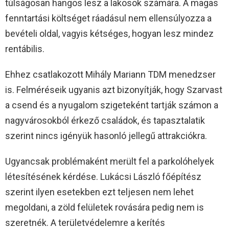
túlságosan hangos lesz a lakosok számára. A magas
fenntartási költséget ráadásul nem ellensúlyozza a
bevételi oldal, vagyis kétséges, hogyan lesz mindez
rentábilis.
Ehhez csatlakozott Mihály Mariann TDM menedzser
is. Felméréseik ugyanis azt bizonyítják, hogy Szarvast
a csend és a nyugalom szigeteként tartják számon a
nagyvárosokból érkező családok, és tapasztalatik
szerint nincs igényük hasonló jellegű attrakciókra.
Ugyancsak problémaként merült fel a parkolóhelyek
létesítésének kérdése. Lukácsi László főépítész
szerint ilyen esetekben ezt teljesen nem lehet
megoldani, a zöld felületek rovására pedig nem is
szeretnék. A területvédelemre a kerítés