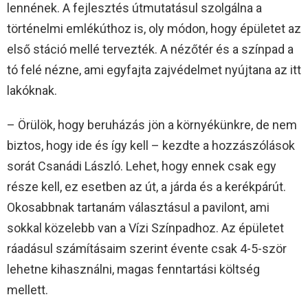
lennének. A fejlesztés útmutatásul szolgálna a
történelmi emlékúthoz is, oly módon, hogy épületet az
első stáció mellé tervezték. A nézőtér és a színpad a
tó felé nézne, ami egyfajta zajvédelmet nyújtana az itt
lakóknak.
– Örülök, hogy beruházás jön a környékünkre, de nem
biztos, hogy ide és így kell – kezdte a hozzászólások
sorát Csanádi László. Lehet, hogy ennek csak egy
része kell, ez esetben az út, a járda és a kerékpárút.
Okosabbnak tartanám választásul a pavilont, ami
sokkal közelebb van a Vízi Színpadhoz. Az épületet
ráadásul számításaim szerint évente csak 4-5-ször
lehetne kihasználni, magas fenntartási költség
mellett.