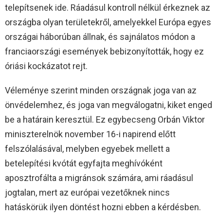
telepítsenek ide. Ráadásul kontroll nélkül érkeznek az
országba olyan területekről, amelyekkel Európa egyes
országai háborúban állnak, és sajnálatos módon a
franciaországi események bebizonyították, hogy ez
óriási kockázatot rejt.
Véleménye szerint minden országnak joga van az
önvédelemhez, és joga van megválogatni, kiket enged
be a határain keresztül. Ez egybecseng Orbán Viktor
miniszterelnök november 16-i napirend előtt
felszólalásával, melyben egyebek mellett a
betelepítési kvótát egyfajta meghívóként
aposztrofálta a migránsok számára, ami ráadásul
jogtalan, mert az európai vezetőknek nincs
hatáskörük ilyen döntést hozni ebben a kérdésben.