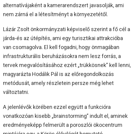
alternatívájaként a kamerarendszert javasolják, ami
nem zárná el a létesítményt a környezetétől.
Lázár Zsolt önkormányzati képviselő szerint a fő cél a
járda-és az útépítés, ami egy turisztikai attrakcióba
van csomagolva. El kell fogadni, hogy önmagában
infrastrukturális beruházásokra nem lesz forrás, a
tervek megvalósításához ezért „trükkösnek” kell lenni,
magyarázta Hodálik Pál is az előregondolkozás
metódusát, amely részletein persze még lehet
változtatni.
A jelenlévők körében ezzel együtt a funkcióra
vonatkozóan kisebb „brainstorming” indult el, aminek
eredményeképp felmerült a poroszlói ökocentrum
mintájára egy, a Körös élővilágát bemutató