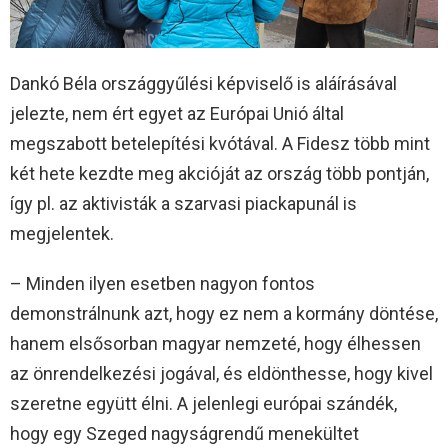
Dankó Béla országgyűlési képviselő is aláírásával
jelezte, nem ért egyet az Európai Unió által
megszabott betelepítési kvótával. A Fidesz több mint
két hete kezdte meg akcióját az ország több pontján,
így pl. az aktivisták a szarvasi piackapunál is
megjelentek.
– Minden ilyen esetben nagyon fontos
demonstrálnunk azt, hogy ez nem a kormány döntése,
hanem elsősorban magyar nemzeté, hogy élhessen
az önrendelkezési jogával, és eldönthesse, hogy kivel
szeretne együtt élni. A jelenlegi európai szándék,
hogy egy Szeged nagyságrendű menekültet