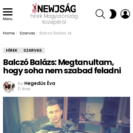
SEARCH
L
SWITCH
hírek Magyarország
SKIN
Menu
közepéről
You are here:
Home
Szarvas
Balczó Balázs: Megtanultam, hogy soha nem szabad feladni
HÍREK
SZARVAS
Balczó Balázs: Megtanultam,
hogy soha nem szabad feladni
by
Hegedűs Éva
11 éve