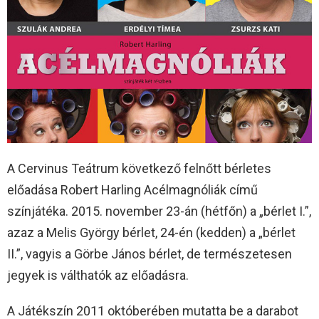
A Cervinus Teátrum következő felnőtt bérletes
előadása Robert Harling Acélmagnóliák című
színjátéka. 2015. november 23-án (hétfőn) a „bérlet I.”,
azaz a Melis György bérlet, 24-én (kedden) a „bérlet
II.”, vagyis a Görbe János bérlet, de természetesen
jegyek is válthatók az előadásra.
A Játékszín 2011 októberében mutatta be a darabot