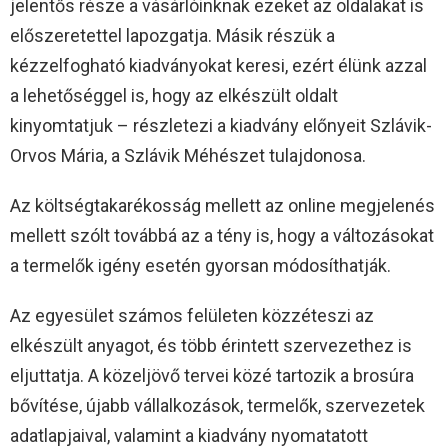
jelentős része a vásárlóinknak ezeket az oldalakat is
előszeretettel lapozgatja. Másik részük a
kézzelfogható kiadványokat keresi, ezért élünk azzal
a lehetőséggel is, hogy az elkészült oldalt
kinyomtatjuk – részletezi a kiadvány előnyeit Szlávik-
Orvos Mária, a Szlávik Méhészet tulajdonosa.
Az költségtakarékosság mellett az online megjelenés
mellett szólt továbbá az a tény is, hogy a változásokat
a termelők igény esetén gyorsan módosíthatják.
Az egyesület számos felületen közzéteszi az
elkészült anyagot, és több érintett szervezethez is
eljuttatja. A közeljövő tervei közé tartozik a brosúra
bővítése, újabb vállalkozások, termelők, szervezetek
adatlapjaival, valamint a kiadvány nyomatatott