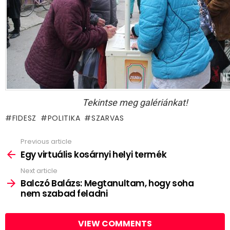
Tekintse meg galériánkat!
FIDESZ
POLITIKA
SZARVAS
Previous article
See
more
Egy virtuális kosárnyi helyi termék
Next article
Balczó Balázs: Megtanultam, hogy soha
nem szabad feladni
VIEW COMMENTS