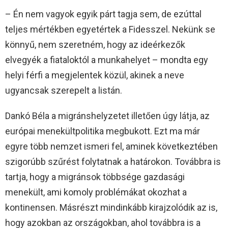
– Én nem vagyok egyik párt tagja sem, de ezúttal
teljes mértékben egyetértek a Fidesszel. Nekünk se
könnyű, nem szeretném, hogy az ideérkezők
elvegyék a fiataloktól a munkahelyet – mondta egy
helyi férfi a megjelentek közül, akinek a neve
ugyancsak szerepelt a listán.
Dankó Béla a migránshelyzetet illetően úgy látja, az
európai menekültpolitika megbukott. Ezt ma már
egyre több nemzet ismeri fel, aminek következtében
szigorúbb szűrést folytatnak a határokon. Továbbra is
tartja, hogy a migránsok többsége gazdasági
menekült, ami komoly problémákat okozhat a
kontinensen. Másrészt mindinkább kirajzolódik az is,
hogy azokban az országokban, ahol továbbra is a