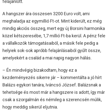
felajánlott.
A hangszer ára összesen 3200 Euro volt, ami
meghaladja az egymillió Ft-ot. Mint kiderült, ez még
mindig akciós összeg, mert egy új Borsini harmonika
közel kétszeresébe, 1,7 millió Ft-ba kerül. A pénz fele
a vállalkozók támogatásaiból, a másik fele pedig a
helyiek sok-sok apróbb felajánlásaiból gyűlt össze,
amelyekért a család a mai napig nagyon hálás.
– Én mindvégig bizakodtam, hogy ez a
kezdeményezés sikerre jár – kommentálta a jó hírt
Balázs egykori tanára, Iváncsó József. Balázsnak a
tehetsége és most már a hangszere is adott, így már
csak a szorgalmán és némileg a szerencsén múlik,
hogy meddig sikerül eljutnia.