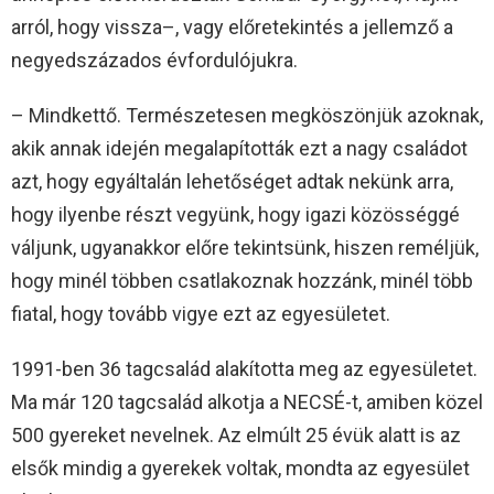
arról, hogy vissza–, vagy előretekintés a jellemző a
negyedszázados évfordulójukra.
– Mindkettő. Természetesen megköszönjük azoknak,
akik annak idején megalapították ezt a nagy családot
azt, hogy egyáltalán lehetőséget adtak nekünk arra,
hogy ilyenbe részt vegyünk, hogy igazi közösséggé
váljunk, ugyanakkor előre tekintsünk, hiszen reméljük,
hogy minél többen csatlakoznak hozzánk, minél több
fiatal, hogy tovább vigye ezt az egyesületet.
1991-ben 36 tagcsalád alakította meg az egyesületet.
Ma már 120 tagcsalád alkotja a NECSÉ-t, amiben közel
500 gyereket nevelnek. Az elmúlt 25 évük alatt is az
elsők mindig a gyerekek voltak, mondta az egyesület