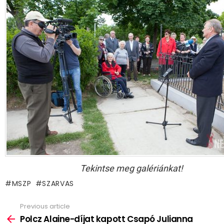
Tekintse meg galériánkat!
MSZP
SZARVAS
Previous article
See
more
Polcz Alaine-díjat kapott Csapó Julianna