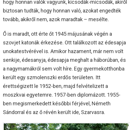
hogy honnan valók vagyunk, kicsodák-micsodák, akiről
biztosan tudták, hogy honnan való, azokat engedték
tovább, akikről nem, azok maradtak – mesélte.
Ő is maradt, ott érte őt 1945 májusának végén a
szovjet katonák érkezése. Ott találkozott az édesapja
unokatestvérével is. Amikor hazament, már nem volt
senkije, édesanyja, édesapja meghalt a háborúban, és
a nagymamákról sem volt híre. Egy gyermekotthonba
került egy szmolenszki erdős területen. Itt
érettségizett le 1952-ben, majd felvételizett a
moszkvai egyetemre. 1957-ben diplomázott. 1955-
ben megismerkedett későbbi férjével, Németh
Sándorral és az ő révén került ide, Szarvasra.