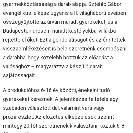
gyermekköztársaság a darab alapja. Sztehlo Gábor
evangélikus lelkész ugyanis a II. világháború éveiben
összegyűjtötte az árván maradt gyerekeket, és a
Budapesten üresen maradt kastélyokba, villákba
rejtette el őket. Ezt a gondolatiságot és az érintettek
visszaemlékezéseit is bele szeretnénk csempészni
a darabba, hogy közelebb hozzuk az előadást a
valósághoz – magyarázza a készülő darab
sajátosságait.
A produkcióhoz 6-16 év közötti, énekelni tudó
gyerekeket keresnek. A jelentkezés feltétele egy
szabadon választott dal, valamint vers vagy
prózarészlet. Az előzetes elképzelések szerint
mintegy 20 főt szeretnének kiválasztani, köztük 6-8