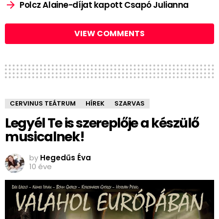
Polcz Alaine-díjat kapott Csapó Julianna
VIEW COMMENTS
CERVINUS TEÁTRUM
HÍREK
SZARVAS
Legyél Te is szereplője a készülő
musicalnek!
by
Hegedűs Éva
10 éve