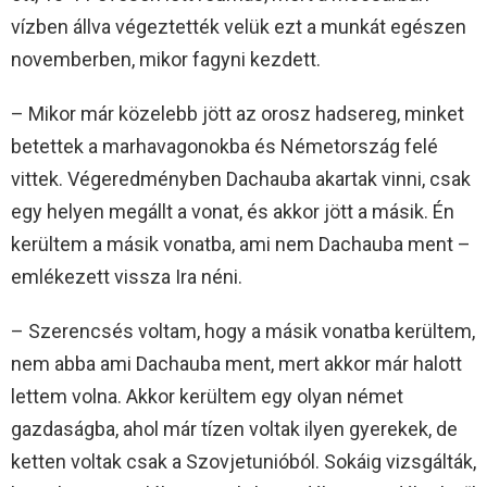
vízben állva végeztették velük ezt a munkát egészen
novemberben, mikor fagyni kezdett.
– Mikor már közelebb jött az orosz hadsereg, minket
betettek a marhavagonokba és Németország felé
vittek. Végeredményben Dachauba akartak vinni, csak
egy helyen megállt a vonat, és akkor jött a másik. Én
kerültem a másik vonatba, ami nem Dachauba ment –
emlékezett vissza Ira néni.
– Szerencsés voltam, hogy a másik vonatba kerültem,
nem abba ami Dachauba ment, mert akkor már halott
lettem volna. Akkor kerültem egy olyan német
gazdaságba, ahol már tízen voltak ilyen gyerekek, de
ketten voltak csak a Szovjetunióból. Sokáig vizsgálták,