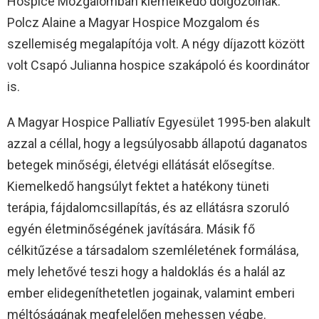
Hospice Mozgalomban kiemelkedő dolgozóinak.
Polcz Alaine a Magyar Hospice Mozgalom és
szellemiség megalapítója volt. A négy díjazott között
volt Csapó Julianna hospice szakápoló és koordinátor
is.
A Magyar Hospice Palliatív Egyesület 1995-ben alakult
azzal a céllal, hogy a legsúlyosabb állapotú daganatos
betegek minőségi, életvégi ellátását elősegítse.
Kiemelkedő hangsúlyt fektet a hatékony tüneti
terápia, fájdalomcsillapítás, és az ellátásra szoruló
egyén életminőségének javítására. Másik fő
célkitűzése a társadalom szemléletének formálása,
mely lehetővé teszi hogy a haldoklás és a halál az
ember elidegeníthetetlen jogainak, valamint emberi
méltóságának megfelelően mehessen végbe.