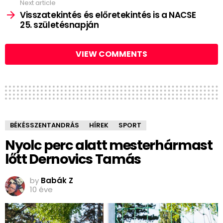
Next article
Visszatekintés és előretekintés is a NACSE
25. születésnapján
VIEW COMMENTS
BÉKÉSSZENTANDRÁS
HÍREK
SPORT
Nyolc perc alatt mesterhármast
lőtt Dernovics Tamás
by
Babák Z
10 éve