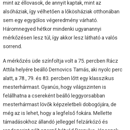
mint az éllovasok, de annyit kaptak, mint az
alsóháziak, így vélhetően a lőkösháziak otthonában
sem egy egygólos végeredmény várható.
Háromnegyed hétkor mindenki ugyanannyi
mérkőzésen lesz túl, így akkor lesz látható a valós
sorrend.
A mérkőzés üde színfoltja volt a 75. percben Rácz
Attila helyére beálló Dernovics Tamás, aki nyolc perc
alatt, a 78., 79. és 83. percben lőtt egy klasszikus
mesterhármast. Gyanús, hogy világszinten is
felállhatna a csereként beálló leggyorsabban
mesterhármast lövők képzeletbeli dobogójára, de
még az is lehet, hogy a legfelső fokára. Mellette
támadásokhoz állandó jelleggel felzárkózó és