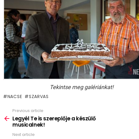
Tekintse meg galériánkat!
NACSE
SZARVAS
Previous article
See
more
Legyél Te is szereplője a készülő
musicalnek!
Next article