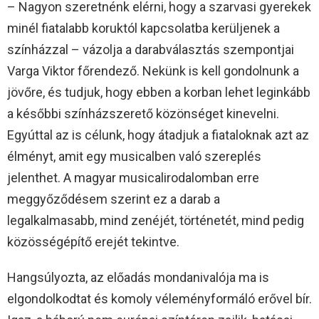
– Nagyon szeretnénk elérni, hogy a szarvasi gyerekek
minél fiatalabb koruktól kapcsolatba kerüljenek a
színházzal – vázolja a darabválasztás szempontjai
Varga Viktor főrendező. Nekünk is kell gondolnunk a
jövőre, és tudjuk, hogy ebben a korban lehet leginkább
a későbbi színházszerető közönséget kinevelni.
Egyúttal az is célunk, hogy átadjuk a fiataloknak azt az
élményt, amit egy musicalben való szereplés
jelenthet. A magyar musicalirodalomban erre
meggyőződésem szerint ez a darab a
legalkalmasabb, mind zenéjét, történetét, mind pedig
közösségépítő erejét tekintve.
Hangsúlyozta, az előadás mondanivalója ma is
elgondolkodtat és komoly véleményformáló erővel bír.