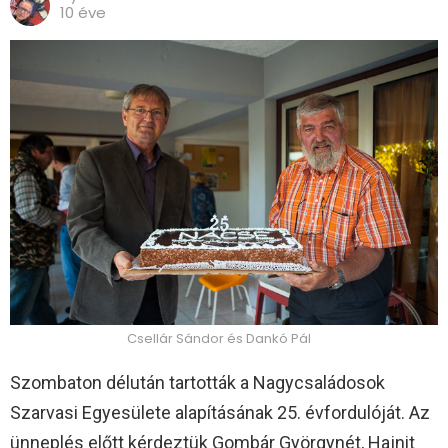
10 éve
Csellár Sándor és Dankó Pál
Szombaton délután tartották a Nagycsaládosok
Szarvasi Egyesülete alapításának 25. évfordulóját. Az
ünneplés előtt kérdeztük Gombár Györgynét, Hajnit