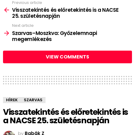
Previous article
See
more
Visszatekintés és előretekintés is a NACSE
25. születésnapján
Next article
Szarvas–Moszkva: Győzelemnapi
megemlékezés
VIEW COMMENTS
HÍREK
SZARVAS
Visszatekintés és előretekintés is
a NACSE 25. születésnapján
by
Babák Z