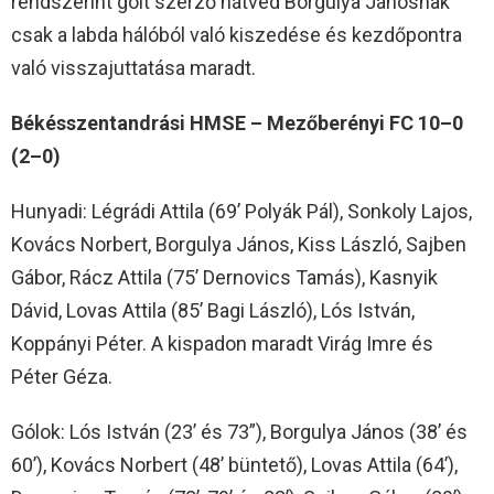
rendszerint gólt szerző hátvéd Borgulya Jánosnak
csak a labda hálóból való kiszedése és kezdőpontra
való visszajuttatása maradt.
Békésszentandrási HMSE – Mezőberényi FC 10–0
(2–0)
Hunyadi: Légrádi Attila (69’ Polyák Pál), Sonkoly Lajos,
Kovács Norbert, Borgulya János, Kiss László, Sajben
Gábor, Rácz Attila (75’ Dernovics Tamás), Kasnyik
Dávid, Lovas Attila (85’ Bagi László), Lós István,
Koppányi Péter. A kispadon maradt Virág Imre és
Péter Géza.
Gólok: Lós István (23’ és 73”), Borgulya János (38’ és
60’), Kovács Norbert (48’ büntető), Lovas Attila (64’),