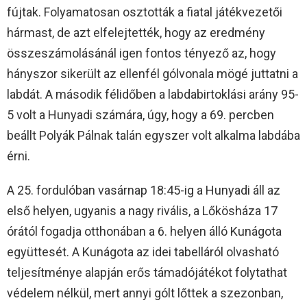
fújtak. Folyamatosan osztották a fiatal játékvezetői
hármast, de azt elfelejtették, hogy az eredmény
összeszámolásánál igen fontos tényező az, hogy
hányszor sikerült az ellenfél gólvonala mögé juttatni a
labdát. A második félidőben a labdabirtoklási arány 95-
5 volt a Hunyadi számára, úgy, hogy a 69. percben
beállt Polyák Pálnak talán egyszer volt alkalma labdába
érni.
A 25. fordulóban vasárnap 18:45-ig a Hunyadi áll az
első helyen, ugyanis a nagy rivális, a Lőkösháza 17
órától fogadja otthonában a 6. helyen álló Kunágota
együttesét. A Kunágota az idei tabelláról olvasható
teljesítménye alapján erős támadójátékot folytathat
védelem nélkül, mert annyi gólt lőttek a szezonban,