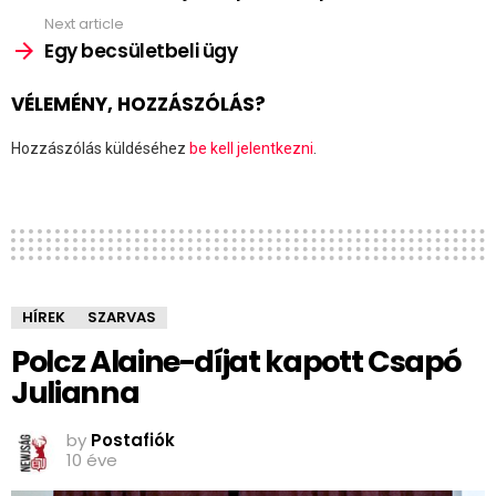
Next article
Egy becsületbeli ügy
VÉLEMÉNY, HOZZÁSZÓLÁS?
Hozzászólás küldéséhez
be kell jelentkezni
.
HÍREK
SZARVAS
Polcz Alaine-díjat kapott Csapó
Julianna
by
Postafiók
10 éve