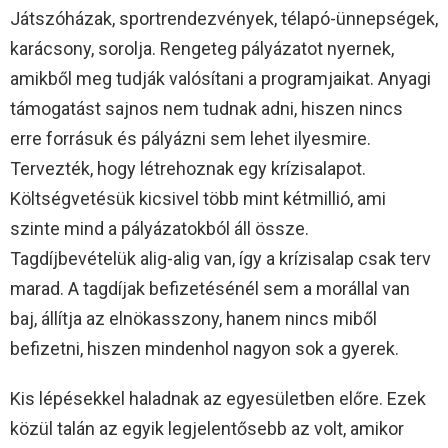
Játszóházak, sportrendezvények, télapó-ünnepségek,
karácsony, sorolja. Rengeteg pályázatot nyernek,
amikből meg tudják valósítani a programjaikat. Anyagi
támogatást sajnos nem tudnak adni, hiszen nincs
erre forrásuk és pályázni sem lehet ilyesmire.
Tervezték, hogy létrehoznak egy krízisalapot.
Költségvetésük kicsivel több mint kétmillió, ami
szinte mind a pályázatokból áll össze.
Tagdíjbevételük alig-alig van, így a krízisalap csak terv
marad. A tagdíjak befizetésénél sem a morállal van
baj, állítja az elnökasszony, hanem nincs miből
befizetni, hiszen mindenhol nagyon sok a gyerek.
Kis lépésekkel haladnak az egyesületben előre. Ezek
közül talán az egyik legjelentősebb az volt, amikor