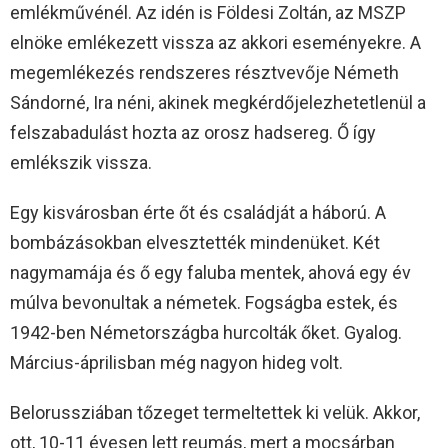
emlékművénél. Az idén is Földesi Zoltán, az MSZP
elnöke emlékezett vissza az akkori eseményekre. A
megemlékezés rendszeres résztvevője Németh
Sándorné, Ira néni, akinek megkérdőjelezhetetlenül a
felszabadulást hozta az orosz hadsereg. Ő így
emlékszik vissza.
Egy kisvárosban érte őt és családját a háború. A
bombázásokban elvesztették mindenüket. Két
nagymamája és ő egy faluba mentek, ahová egy év
múlva bevonultak a németek. Fogságba estek, és
1942-ben Németországba hurcolták őket. Gyalog.
Március-áprilisban még nagyon hideg volt.
Belorussziában tőzeget termeltettek ki velük. Akkor,
ott, 10-11 évesen lett reumás, mert a mocsárban