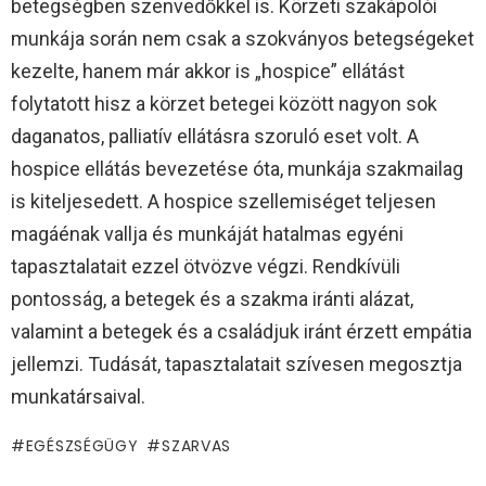
betegségben szenvedőkkel is. Körzeti szakápolói
munkája során nem csak a szokványos betegségeket
kezelte, hanem már akkor is „hospice” ellátást
folytatott hisz a körzet betegei között nagyon sok
daganatos, palliatív ellátásra szoruló eset volt. A
hospice ellátás bevezetése óta, munkája szakmailag
is kiteljesedett. A hospice szellemiséget teljesen
magáénak vallja és munkáját hatalmas egyéni
tapasztalatait ezzel ötvözve végzi. Rendkívüli
pontosság, a betegek és a szakma iránti alázat,
valamint a betegek és a családjuk iránt érzett empátia
jellemzi. Tudását, tapasztalatait szívesen megosztja
munkatársaival.
EGÉSZSÉGÜGY
SZARVAS