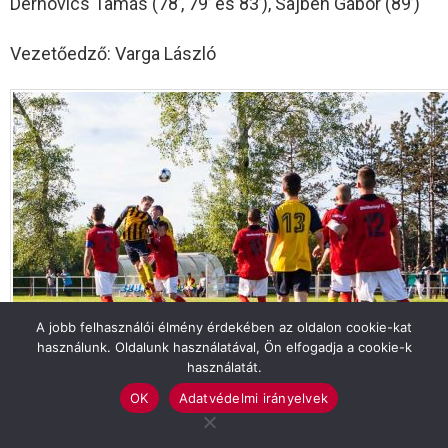
Dernovics Tamás (78’, 79’ és 83’), Sajben Gábor (89’)
Vezetőedző: Varga László
A jobb felhasználói élmény érdekében az oldalon cookie-kat
használunk. Oldalunk használatával, Ön elfogadja a cookie-k
használatát.
OK
Adatvédelmi irányelvek