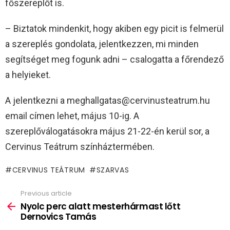
főszereplőt is.
– Biztatok mindenkit, hogy akiben egy picit is felmerül
a szereplés gondolata, jelentkezzen, mi minden
segítséget meg fogunk adni – csalogatta a főrendező
a helyieket.
A jelentkezni a meghallgatas@cervinusteatrum.hu
email címen lehet, május 10-ig. A
szereplőválogatásokra május 21-22-én kerül sor, a
Cervinus Teátrum színháztermében.
CERVINUS TEÁTRUM
SZARVAS
Previous article
See
more
Nyolc perc alatt mesterhármast lőtt
Dernovics Tamás