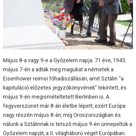
Május 8-a vagy 9-e a Győzelem napja. 71 éve, 1945.
május 7-én a adták meg magukat a németek a
Eisenhower reimsi főhadiszállásán, amit Sztálin “a
kapituláció előzetes jegyzőkönyvének” tekintett, és
május 9-én megismételtetett Berlinben is. A
fegyverszünet már 8-án életbe lépett, ezért Európa
nagy részén május 8-án, míg Oroszországban és
nálunk a Sztálinnak is tetsző május 9-én ünnepeltük a
Győzelem napját, a II. világháború végét Európában.