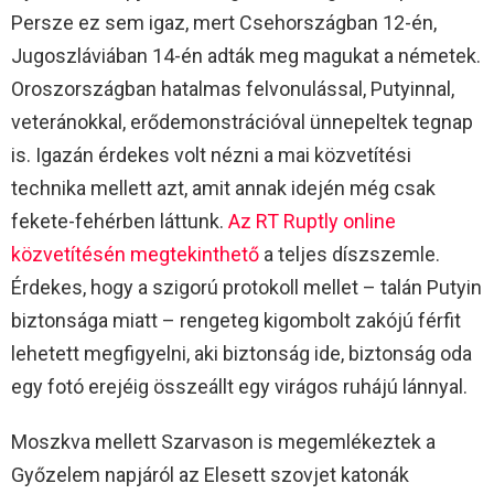
Persze ez sem igaz, mert Csehországban 12-én,
Jugoszláviában 14-én adták meg magukat a németek.
Oroszországban hatalmas felvonulással, Putyinnal,
veteránokkal, erődemonstrációval ünnepeltek tegnap
is. Igazán érdekes volt nézni a mai közvetítési
technika mellett azt, amit annak idején még csak
fekete-fehérben láttunk.
Az RT Ruptly online
közvetítésén megtekinthető
a teljes díszszemle.
Érdekes, hogy a szigorú protokoll mellet – talán Putyin
biztonsága miatt – rengeteg kigombolt zakójú férfit
lehetett megfigyelni, aki biztonság ide, biztonság oda
egy fotó erejéig összeállt egy virágos ruhájú lánnyal.
Moszkva mellett Szarvason is megemlékeztek a
Győzelem napjáról az Elesett szovjet katonák