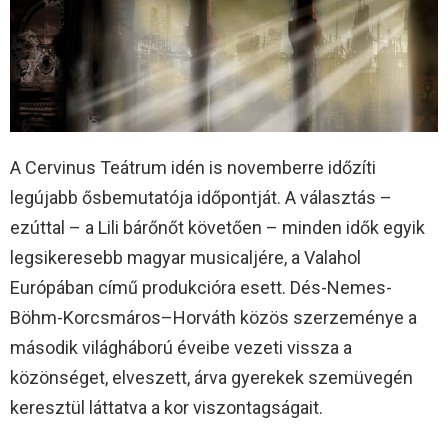
A Cervinus Teátrum idén is novemberre időzíti
legújabb ősbemutatója időpontját. A választás –
ezúttal – a Lili bárőnőt követően – minden idők egyik
legsikeresebb magyar musicaljére, a Valahol
Európában című produkcióra esett. Dés-Nemes-
Böhm-Korcsmáros–Horváth közös szerzeménye a
második világháború éveibe vezeti vissza a
közönséget, elveszett, árva gyerekek szemüvegén
keresztül láttatva a kor viszontagságait.