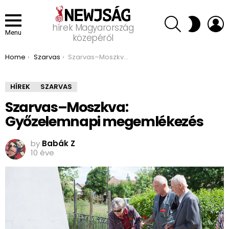
SEARCH
L
SWITCH
hírek Magyarország
SKIN
Menu
közepéről
You are here:
Home
Szarvas
Szarvas–Moszkva: Győzelemnapi megemlékezés
HÍREK
SZARVAS
Szarvas–Moszkva:
Győzelemnapi megemlékezés
by
Babák Z
10 éve