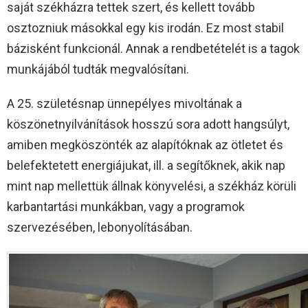
saját székházra tettek szert, és kellett tovább
osztozniuk másokkal egy kis irodán. Ez most stabil
bázisként funkcionál. Annak a rendbetételét is a tagok
munkájából tudták megvalósítani.
A 25. születésnap ünnepélyes mivoltának a
köszönetnyilvánítások hosszú sora adott hangsúlyt,
amiben megköszönték az alapítóknak az ötletet és
belefektetett energiájukat, ill. a segítőknek, akik nap
mint nap mellettük állnak könyvelési, a székház körüli
karbantartási munkákban, vagy a programok
szervezésében, lebonyolításában.