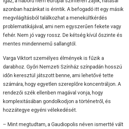
Igaz, a háború nem európai színtéren zajlik, hatásai
azonban hazánkat is érintik. A befogadó itt egy másik
megvilágításból találkozhat a menekültkérdés
problematikájával, ami nem egyszerűen fekete vagy
fehér. Nem jó vagy rossz. De kétség kívül őszinte és
mentes mindennemű sallangtól.
Varga Viktort személyes élmények is fűzik a
darabhoz. Győri Nemzeti Színház színpadán hosszú
időn keresztül játszott benne, ami lehetővé tette
számára, hogy egyetlen szereplőre koncentráljon. A
rendezői szék ellenben magával vonja, hogy
komplexitásában gondolkodjon a történetről, és
hozzátegye egyéni vélekedését.
– Mint megtudtam, a Gaudiopolis néven ismertté vált