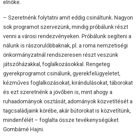
elnöke.
– Szeretnénk folytatni amit eddig csináltunk. Nagyon
sok programot szervezünk, mindig próbálunk részt
venni a városi rendezvényeken. Próbálunk segíteni a
nálunk is rászorulóbbaknak, pl. a roma nemzetiségi
önkormányzatnál rendszeresen részt veszünk
játszóházakkal, foglalkozásokkal. Rengeteg
gyerekprogramot csinálunk, gyerekfelügyeletet,
kézműves foglalkozásokat, kirándulásokat, táborokat
és ezt szeretnénk a jövőben is, mint ahogy a
ruhaadományok osztását, adományok közvetítését a
tagcsaládjaink körébe, akár bútorokat is közvetítünk,
mindenfélét – foglalta össze tevékenységüket
Gombárné Hajni.