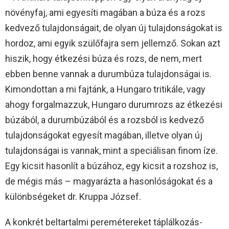
növényfaj, ami egyesíti magában a búza és a rozs
kedvező tulajdonságait, de olyan új tulajdonságokat is
hordoz, ami egyik szülőfajra sem jellemző. Sokan azt
hiszik, hogy étkezési búza és rozs, de nem, mert
ebben benne vannak a durumbúza tulajdonságai is.
Kimondottan a mi fajtánk, a Hungaro tritikále, vagy
ahogy forgalmazzuk, Hungaro durumrozs az étkezési
búzából, a durumbúzából és a rozsból is kedvező
tulajdonságokat egyesít magában, illetve olyan új
tulajdonságai is vannak, mint a speciálisan finom íze.
Egy kicsit hasonlít a búzához, egy kicsit a rozshoz is,
de mégis más – magyarázta a hasonlóságokat és a
különbségeket dr. Kruppa József.
A konkrét beltartalmi peremétereket táplálkozás-