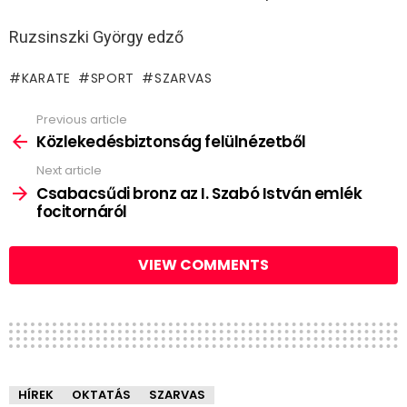
Ruzsinszki György edző
KARATE
SPORT
SZARVAS
Previous article
See
more
Közlekedésbiztonság felülnézetből
Next article
Csabacsűdi bronz az I. Szabó István emlék
focitornáról
VIEW COMMENTS
HÍREK
OKTATÁS
SZARVAS