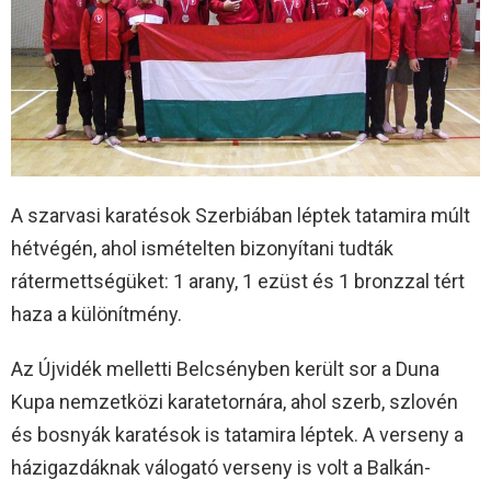
A szarvasi karatésok Szerbiában léptek tatamira múlt
hétvégén, ahol ismételten bizonyítani tudták
rátermettségüket: 1 arany, 1 ezüst és 1 bronzzal tért
haza a különítmény.
Az Újvidék melletti Belcsényben került sor a Duna
Kupa nemzetközi karatetornára, ahol szerb, szlovén
és bosnyák karatésok is tatamira léptek. A verseny a
házigazdáknak válogató verseny is volt a Balkán-