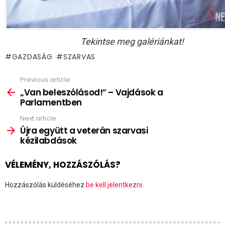
Tekintse meg galériánkat!
GAZDASÁG
SZARVAS
Previous article
See
more
„Van beleszólásod!” – Vajdások a
Parlamentben
Next article
Újra együtt a veterán szarvasi
kézilabdások
VÉLEMÉNY, HOZZÁSZÓLÁS?
Hozzászólás küldéséhez
be kell jelentkezni
.