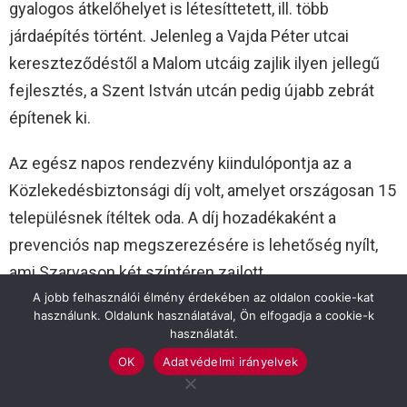
gyalogos átkelőhelyet is létesíttetett, ill. több
járdaépítés történt. Jelenleg a Vajda Péter utcai
kereszteződéstől a Malom utcáig zajlik ilyen jellegű
fejlesztés, a Szent István utcán pedig újabb zebrát
építenek ki.
Az egész napos rendezvény kiindulópontja az a
Közlekedésbiztonsági díj volt, amelyet országosan 15
településnek ítéltek oda. A díj hozadékaként a
prevenciós nap megszerezésére is lehetőség nyílt,
ami Szarvason két színtéren zajlott.
A jobb felhasználói élmény érdekében az oldalon cookie-kat
A Polgármesteri Hivatal tanácstermében tartott
használunk. Oldalunk használatával, Ön elfogadja a cookie-k
használatát.
fórumot a GRSP Magyarország Egyesület koordinálta.
OK
Adatvédelmi irányelvek
A 2005 óta működő szervezet a közlekedésben
érintett intézményeket hangolja össze, és igyekszik