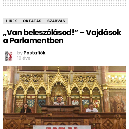
HÍREK
OKTATÁS
SZARVAS
„Van beleszólásod!” – Vajdások
a Parlamentben
by
Postafiók
10 éve