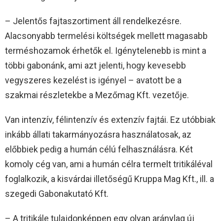
– Jelentős fajtaszortiment áll rendelkezésre.
Alacsonyabb termelési költségek mellett magasabb
terméshozamok érhetők el. Igénytelenebb is mint a
többi gabonánk, ami azt jelenti, hogy kevesebb
vegyszeres kezelést is igényel – avatott be a
szakmai részletekbe a Mezőmag Kft. vezetője.
Van intenzív, félintenzív és extenzív fajtái. Ez utóbbiak
inkább állati takarmányozásra használatosak, az
előbbiek pedig a humán célú felhasználásra. Két
komoly cég van, ami a humán célra termelt tritikáléval
foglalkozik, a kisvárdai illetőségű Kruppa Mag Kft., ill. a
szegedi Gabonakutató Kft.
– A tritikále tulajdonképpen egy olyan aránylag új