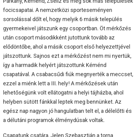
Párkány, Kéménd, Zselíz és még sok más települések
focicsapatai. A nemzetközi sporteseményen
sorsolással dőlt el, hogy melyik 6 másik település
gyermekeivel játszunk egy csoportban. Öt mérkőzés
után csoport másodikként jutottunk tovább az
elődöntőbe, ahol a másik csoport első helyezettjével
játszottunk. Sajnos ezt a mérkőzést nem mi nyertük,
így a harmadik helyért játszottunk Kéménd
csapatával. A csabacsűdi fiúk megnyerték a meccset,
ezzel a miénk lett a III. hely! A mérkőzések után
lehetőségünk volt ellátogatni a helyi tájházba, ahol
helyben sütött fánkkal leptek meg bennünket. Az
egész nap nagyon jó hangulatban telt el, a délelőtti és
a délutáni programok élménydúsak voltak.
Csapatunk csatára, Jelen Szebasztián a torna