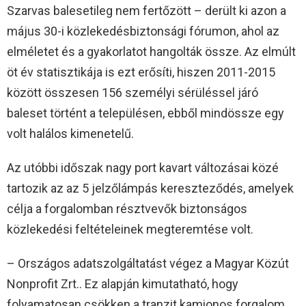
Szarvas balesetileg nem fertőzött – derült ki azon a
május 30-i közlekedésbiztonsági fórumon, ahol az
elméletet és a gyakorlatot hangolták össze. Az elmúlt
öt év statisztikája is ezt erősíti, hiszen 2011-2015
között összesen 156 személyi sérüléssel járó
baleset történt a településen, ebből mindössze egy
volt halálos kimenetelű.
Az utóbbi időszak nagy port kavart változásai közé
tartozik az az 5 jelzőlámpás kereszteződés, amelyek
célja a forgalomban résztvevők biztonságos
közlekedési feltételeinek megteremtése volt.
– Országos adatszolgáltatást végez a Magyar Közút
Nonprofit Zrt.. Ez alapján kimutatható, hogy
folyamatosan csökken a tranzit kamionos forgalom,