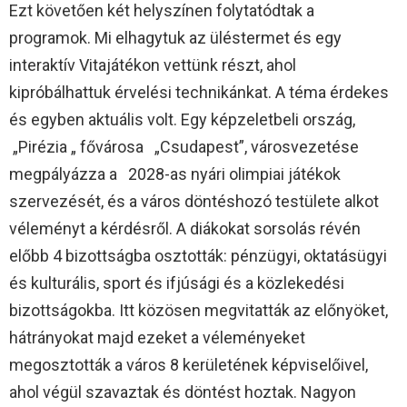
Ezt követően két helyszínen folytatódtak a
programok. Mi elhagytuk az üléstermet és egy
interaktív Vitajátékon vettünk részt, ahol
kipróbálhattuk érvelési technikánkat. A téma érdekes
és egyben aktuális volt. Egy képzeletbeli ország,
„Pirézia „ fővárosa „Csudapest”, városvezetése
megpályázza a 2028-as nyári olimpiai játékok
szervezését, és a város döntéshozó testülete alkot
véleményt a kérdésről. A diákokat sorsolás révén
előbb 4 bizottságba osztották: pénzügyi, oktatásügyi
és kulturális, sport és ifjúsági és a közlekedési
bizottságokba. Itt közösen megvitatták az előnyöket,
hátrányokat majd ezeket a véleményeket
megosztották a város 8 kerületének képviselőivel,
ahol végül szavaztak és döntést hoztak. Nagyon