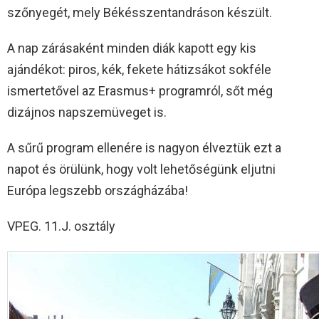
szőnyegét, mely Békésszentandráson készült.
A nap zárásaként minden diák kapott egy kis
ajándékot: piros, kék, fekete hátizsákot sokféle
ismertetővel az Erasmus+ programról, sőt még
dizájnos napszemüveget is.
A sűrű program ellenére is nagyon élveztük ezt a
napot és örülünk, hogy volt lehetőségünk eljutni
Európa legszebb országházába!
VPEG. 11.J. osztály