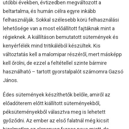
utóbbi években, évtizedben megváltozott a
beltartalma, és humán célra egyre inkább
felhasználják. Sokkal szélesebb körü felhasználási
lehetősége van a most előállított fajtáknak mint a
régieknek. A kiállításon bemutatott sütemények és
kenyérfélék mind tritikáléból készültek. Kis
változtatás kell a malomipar részéről, mert másképp
kell őrölni, de ezzel a feltétellel szinte bármire
használható – tartott gyorstalpalót számomra Gazsó
János.
Édes sütemények készíthetők belőle, amiről az
előadóterem előtt kiállított süteményekből,
péksüteményekből választva meg is lehetett
győződni. Az ember az első falatnál még kicsit