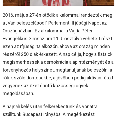
2016. május 27-én ötödik alkalommal rendezték meg
a „Van beleszólásod!” Parlamenti Ifjúsági Napot az
Országházban. Ez alkalommal a Vajda Péter
Evangélikus Gimnázium 11.J. osztálya vehetett részt
ezen az ifjúsági találkozón, ahova az ország minden
részéről 250 diák érkezett. A nap célja, hogy a fiatalok
megismerhessék a demokrácia alapintézményét és a
törvényhozás helyszínét, megtanuljanak beleszólni a
róluk szóló döntésekbe, a jövőben pedig aktívan részt
vegyenek az őket érintő közösségi ügyek
megoldásában.
A hajnali kelés után felkerekedtünk és vonatra
szálltunk Budapest irányába. A megérkezést