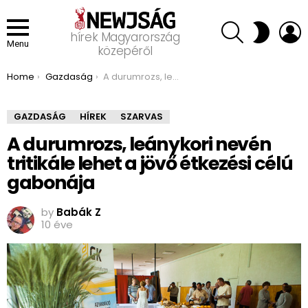
SEARCH
L
SWITCH
hírek Magyarország
SKIN
Menu
közepéről
You are here:
Home
Gazdaság
A durumrozs, leánykori nevén tritikále lehet a jövő étkezési célú gabonája
GAZDASÁG
HÍREK
SZARVAS
A durumrozs, leánykori nevén
tritikále lehet a jövő étkezési célú
gabonája
by
Babák Z
10 éve