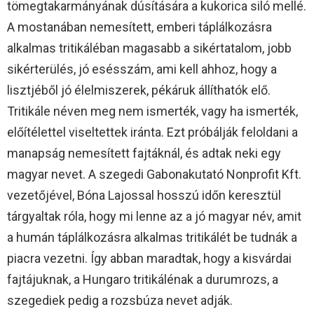
tömegtakarmányának dúsítására a kukorica siló mellé.
A mostanában nemesített, emberi táplálkozásra
alkalmas tritikáléban magasabb a sikértatalom, jobb
sikérterülés, jó esésszám, ami kell ahhoz, hogy a
lisztjéből jó élelmiszerek, pékáruk állíthatók elő.
Tritikále néven meg nem ismerték, vagy ha ismerték,
előítélettel viseltettek iránta. Ezt próbálják feloldani a
manapság nemesített fajtáknál, és adtak neki egy
magyar nevet. A szegedi Gabonakutató Nonprofit Kft.
vezetőjével, Bóna Lajossal hosszú időn keresztül
tárgyaltak róla, hogy mi lenne az a jó magyar név, amit
a humán táplálkozásra alkalmas tritikálét be tudnák a
piacra vezetni. Így abban maradtak, hogy a kisvárdai
fajtájuknak, a Hungaro tritikálénak a durumrozs, a
szegediek pedig a rozsbúza nevet adják.