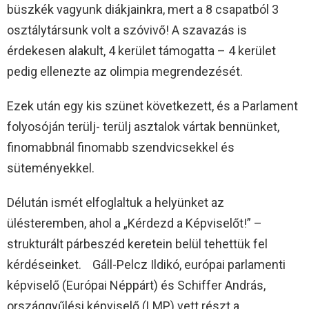
büszkék vagyunk diákjainkra, mert a 8 csapatból 3
osztálytársunk volt a szóvivő! A szavazás is
érdekesen alakult, 4 kerület támogatta – 4 kerület
pedig ellenezte az olimpia megrendezését.
Ezek után egy kis szünet következett, és a Parlament
folyosóján terülj- terülj asztalok vártak bennünket,
finomabbnál finomabb szendvicsekkel és
süteményekkel.
Délután ismét elfoglaltuk a helyünket az
ülésteremben, ahol a „Kérdezd a Képviselőt!” –
strukturált párbeszéd keretein belül tehettük fel
kérdéseinket. Gáll-Pelcz Ildikó, európai parlamenti
képviselő (Európai Néppárt) és Schiffer András,
országgyűlési képviselő (LMP) vett részt a