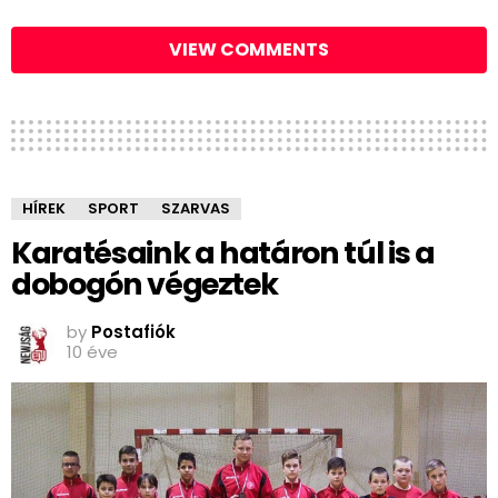
VIEW COMMENTS
HÍREK
SPORT
SZARVAS
Karatésaink a határon túl is a
dobogón végeztek
by
Postafiók
10 éve