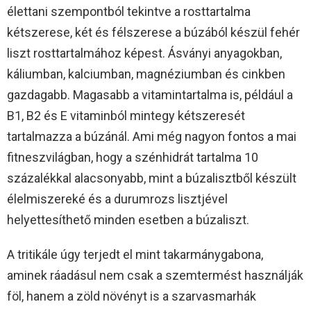
élettani szempontból tekintve a rosttartalma
kétszerese, két és félszerese a búzából készül fehér
liszt rosttartalmához képest. Ásványi anyagokban,
káliumban, kalciumban, magnéziumban és cinkben
gazdagabb. Magasabb a vitamintartalma is, például a
B1, B2 és E vitaminból mintegy kétszeresét
tartalmazza a búzánál. Ami még nagyon fontos a mai
fitneszvilágban, hogy a szénhidrát tartalma 10
százalékkal alacsonyabb, mint a búzalisztből készült
élelmiszereké és a durumrozs lisztjével
helyettesíthető minden esetben a búzaliszt.
A tritikále úgy terjedt el mint takarmánygabona,
aminek ráadásul nem csak a szemtermést használják
föl, hanem a zöld növényt is a szarvasmarhák