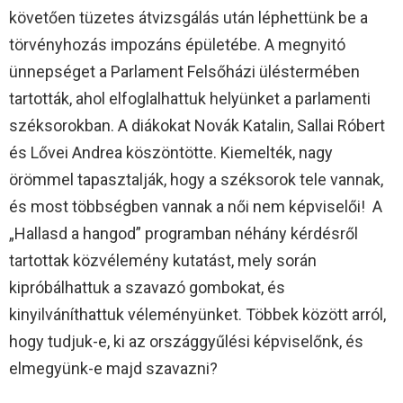
követően tüzetes átvizsgálás után léphettünk be a
törvényhozás impozáns épületébe. A megnyitó
ünnepséget a Parlament Felsőházi üléstermében
tartották, ahol elfoglalhattuk helyünket a parlamenti
széksorokban. A diákokat Novák Katalin, Sallai Róbert
és Lővei Andrea köszöntötte. Kiemelték, nagy
örömmel tapasztalják, hogy a széksorok tele vannak,
és most többségben vannak a női nem képviselői! A
„Hallasd a hangod” programban néhány kérdésről
tartottak közvélemény kutatást, mely során
kipróbálhattuk a szavazó gombokat, és
kinyilváníthattuk véleményünket. Többek között arról,
hogy tudjuk-e, ki az országgyűlési képviselőnk, és
elmegyünk-e majd szavazni?