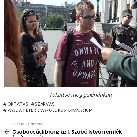
Tekintse meg galériánkat!
OKTATÁS
SZARVAS
VAJDA PÉTER EVANGÉLIKUS GIMNÁZIUM
Previous article
See
more
Csabacsűdi bronz az I. Szabó István emlék