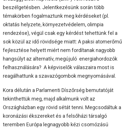
beszélgetésben. Jelentkezésünk során több
témakörben fogalmaztunk meg kérdéseket (pl.
oktatás helyzete, környezetvédelem, olimpia
rendezése), végül csak egy kérdést tehettünk fel a
sok közül az idő rövidsége miatt: A paksi atomerőmű
fejlesztése helyett miért nem fordítanak nagyobb
hangsúlyt az alternatív, megújuló energiahordozók
felhasználására? A képviselők válaszaira most is
reagálhattunk a szavazógombok megnyomásával.
Kora délután a Parlamenti Díszőrség bemutatóját
tekinthettük meg, majd alkalmunk volt az
Országházban egy rövid sétát tenni. Megcsodáltuk a
koronázási ékszereket és a felsőházi társalgó
teremben Európa legnagyobb kézi csomózású