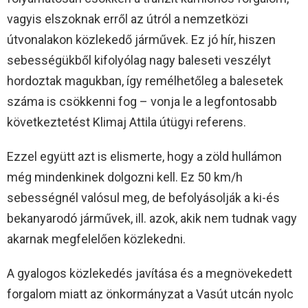
vagyis elszoknak erről az útról a nemzetközi
útvonalakon közlekedő járművek. Ez jó hír, hiszen
sebességükből kifolyólag nagy baleseti veszélyt
hordoztak magukban, így remélhetőleg a balesetek
száma is csökkenni fog – vonja le a legfontosabb
következtetést Klimaj Attila útügyi referens.
Ezzel együtt azt is elismerte, hogy a zöld hullámon
még mindenkinek dolgozni kell. Ez 50 km/h
sebességnél valósul meg, de befolyásolják a ki-és
bekanyarodó járművek, ill. azok, akik nem tudnak vagy
akarnak megfelelően közlekedni.
A gyalogos közlekedés javítása és a megnövekedett
forgalom miatt az önkormányzat a Vasút utcán nyolc