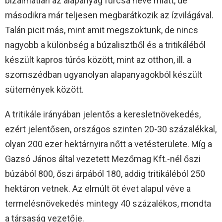
bizalmatlan az alapanyag furcsa neve miatt, de
másodikra már teljesen megbarátkozik az ízvilágával.
Talán picit más, mint amit megszoktunk, de nincs
nagyobb a különbség a búzalisztből és a tritikáléból
készült kapros túrós között, mint az otthon, ill. a
szomszédban ugyanolyan alapanyagokból készült
sütemények között.
A tritikále irányában jelentős a keresletnövekedés,
ezért jelentősen, országos szinten 20-30 százalékkal,
olyan 200 ezer hektárnyira nőtt a vetésterülete. Míg a
Gazsó János által vezetett Mezőmag Kft.-nél őszi
búzából 800, őszi árpából 180, addig tritikáléból 250
hektáron vetnek. Az elmúlt öt évet alapul véve a
termelésnövekedés mintegy 40 százalékos, mondta
a társaság vezetője.