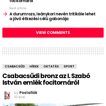
focitornáról
Next article
A durumrozs, leánykori nevén tritikále lehet
a jövő étkezési célú gabonája
VIEW COMMENTS
CSABACSŰD
HÍREK
OKTATÁS
SPORT
Csabacsűdi bronz az I. Szabó
István emlék focitornáról
by
Postafiók
10 éve