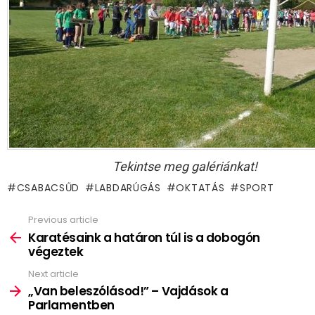
Tekintse meg galériánkat!
CSABACSŰD
LABDARÚGÁS
OKTATÁS
SPORT
Previous article
See
more
Karatésaink a határon túl is a dobogón
végeztek
Next article
„Van beleszólásod!” – Vajdások a
Parlamentben