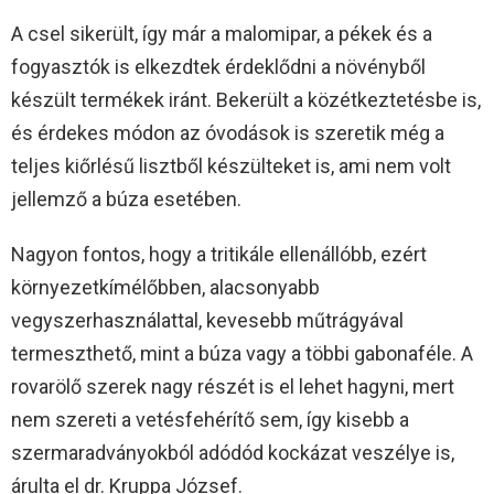
A csel sikerült, így már a malomipar, a pékek és a
fogyasztók is elkezdtek érdeklődni a növényből
készült termékek iránt. Bekerült a közétkeztetésbe is,
és érdekes módon az óvodások is szeretik még a
teljes kiőrlésű lisztből készülteket is, ami nem volt
jellemző a búza esetében.
Nagyon fontos, hogy a tritikále ellenállóbb, ezért
környezetkímélőbben, alacsonyabb
vegyszerhasználattal, kevesebb műtrágyával
termeszthető, mint a búza vagy a többi gabonaféle. A
rovarölő szerek nagy részét is el lehet hagyni, mert
nem szereti a vetésfehérítő sem, így kisebb a
szermaradványokból adódód kockázat veszélye is,
árulta el dr. Kruppa József.