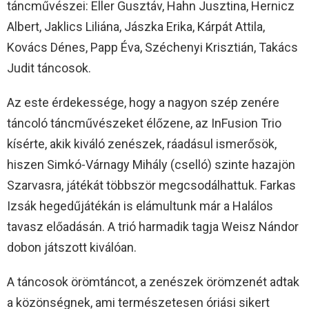
táncművészei: Eller Gusztáv, Hahn Jusztina, Hernicz
Albert, Jaklics Liliána, Jászka Erika, Kárpát Attila,
Kovács Dénes, Papp Éva, Széchenyi Krisztián, Takács
Judit táncosok.
Az este érdekessége, hogy a nagyon szép zenére
táncoló táncművészeket élőzene, az InFusion Trio
kísérte, akik kiváló zenészek, ráadásul ismerősök,
hiszen Simkó-Várnagy Mihály (cselló) szinte hazajön
Szarvasra, játékát többször megcsodálhattuk. Farkas
Izsák hegedűjátékán is elámultunk már a Halálos
tavasz előadásán. A trió harmadik tagja Weisz Nándor
dobon játszott kiválóan.
A táncosok örömtáncot, a zenészek örömzenét adtak
a közönségnek, ami természetesen óriási sikert