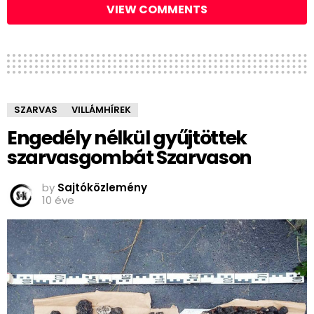
VIEW COMMENTS
SZARVAS
VILLÁMHÍREK
Engedély nélkül gyűjtöttek
szarvasgombát Szarvason
by
Sajtóközlemény
10 éve