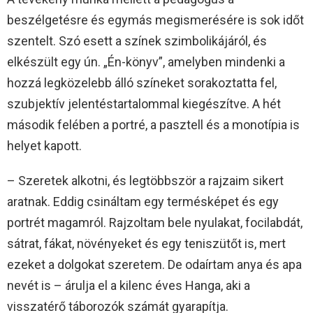
beszélgetésre és egymás megismerésére is sok időt
szentelt. Szó esett a színek szimbolikájáról, és
elkészült egy ún. „Én-könyv”, amelyben mindenki a
hozzá legközelebb álló színeket sorakoztatta fel,
szubjektív jelentéstartalommal kiegészítve. A hét
második felében a portré, a pasztell és a monotípia is
helyet kapott.
– Szeretek alkotni, és legtöbbször a rajzaim sikert
aratnak. Eddig csináltam egy termésképet és egy
portrét magamról. Rajzoltam bele nyulakat, focilabdát,
sátrat, fákat, növényeket és egy teniszütőt is, mert
ezeket a dolgokat szeretem. De odaírtam anya és apa
nevét is – árulja el a kilenc éves Hanga, aki a
visszatérő táborozók számát gyarapítja.