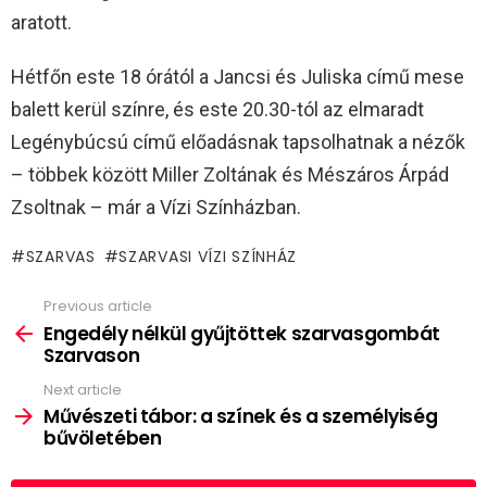
aratott.
Hétfőn este 18 órától a Jancsi és Juliska című mese
balett kerül színre, és este 20.30-tól az elmaradt
Legénybúcsú című előadásnak tapsolhatnak a nézők
– többek között Miller Zoltának és Mészáros Árpád
Zsoltnak – már a Vízi Színházban.
SZARVAS
SZARVASI VÍZI SZÍNHÁZ
Previous article
See
more
Engedély nélkül gyűjtöttek szarvasgombát
Szarvason
Next article
Művészeti tábor: a színek és a személyiség
bűvöletében