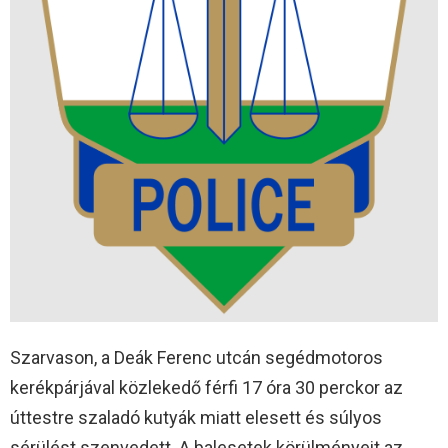
Szarvason, a Deák Ferenc utcán segédmotoros
kerékpárjával közlekedő férfi 17 óra 30 perckor az
úttestre szaladó kutyák miatt elesett és súlyos
sérülést szenvedett. A balesetek körülményeit az