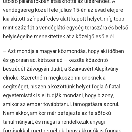
utolsó pillanatokban átalakította az ülésrendet. A
vendégsereg közel fele július 15-én az évad elejére
kialakított színpadfedés alatt kapott helyet, míg több
mint száz főt a vendéglátó egység teraszára és belső
helyiségeibe menekítettek át a közelgő eső elől.
– Azt mondja a magyar közmondás, hogy aki időben
és gyorsan ad, kétszer ad – kezdte köszöntő
beszédét Závogyán Judit, a Szarvasért Alapítvány
elnöke. Szeretném megköszönni önöknek a
segítséget, hiszen a közöttünk helyet foglaló fiatal
egyetemisták is el tudják mondani, hogy bizony,
amikor az ember továbbtanul, támogatásra szorul.
Nem akkor, amikor már befejezte az felsőfokú
tanulmányait, és maga is rendelkezik anyagi
forrásokkal, mert reméljük, hogy akkor ők is fognak