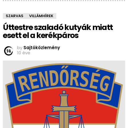
SZARVAS
VILLÁMHÍREK
Úttestre szaladó kutyák miatt
esett el a kerékpáros
by
Sajtóközlemény
10 éve