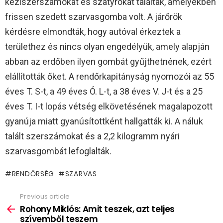
kéziszerszámokat és szatyrokat találtak, amelyekben
frissen szedett szarvasgomba volt. A járőrök
kérdésre elmondták, hogy autóval érkeztek a
területhez és nincs olyan engedélyük, amely alapján
abban az erdőben ilyen gombát gyűjthetnének, ezért
elállították őket. A rendőrkapitányság nyomozói az 55
éves T. S-t, a 49 éves Ó. L-t, a 38 éves V. J-t és a 25
éves T. I-t lopás vétség elkövetésének magalapozott
gyanúja miatt gyanúsítottként hallgatták ki. A náluk
talált szerszámokat és a 2,2 kilogramm nyári
szarvasgombát lefoglalták.
RENDŐRSÉG
SZARVAS
Previous article
See
more
Rohony Miklós: Amit teszek, azt teljes
szívemből teszem