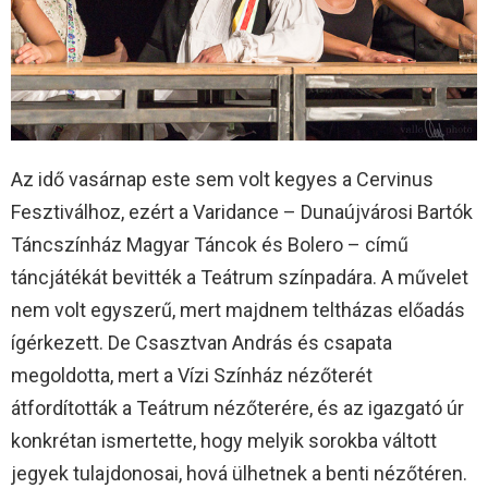
Az idő vasárnap este sem volt kegyes a Cervinus
Fesztiválhoz, ezért a Varidance – Dunaújvárosi Bartók
Táncszínház Magyar Táncok és Bolero – című
táncjátékát bevitték a Teátrum színpadára. A művelet
nem volt egyszerű, mert majdnem teltházas előadás
ígérkezett. De Csasztvan András és csapata
megoldotta, mert a Vízi Színház nézőterét
átfordították a Teátrum nézőterére, és az igazgató úr
konkrétan ismertette, hogy melyik sorokba váltott
jegyek tulajdonosai, hová ülhetnek a benti nézőtéren.