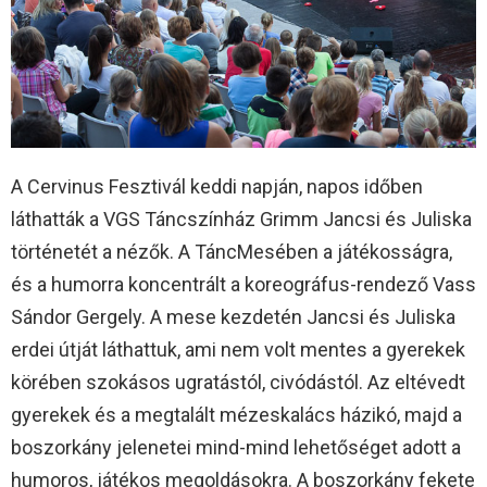
A Cervinus Fesztivál keddi napján, napos időben
láthatták a VGS Táncszínház Grimm Jancsi és Juliska
történetét a nézők. A TáncMesében a játékosságra,
és a humorra koncentrált a koreográfus-rendező Vass
Sándor Gergely. A mese kezdetén Jancsi és Juliska
erdei útját láthattuk, ami nem volt mentes a gyerekek
körében szokásos ugratástól, civódástól. Az eltévedt
gyerekek és a megtalált mézeskalács házikó, majd a
boszorkány jelenetei mind-mind lehetőséget adott a
humoros, játékos megoldásokra. A boszorkány fekete