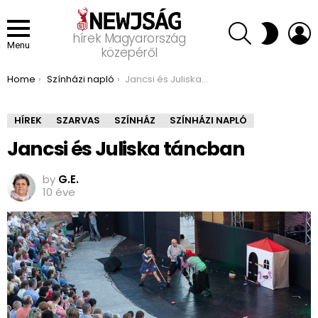
SEARCH
L
SWITCH
hírek Magyarország
SKIN
Menu
közepéről
You are here:
Home
Színházi napló
Jancsi és Juliska táncban
HÍREK
SZARVAS
SZÍNHÁZ
SZÍNHÁZI NAPLÓ
Jancsi és Juliska táncban
by
G.E.
10 éve