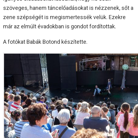
szöveges, hanem táncelőadásokat is nézzenek, sőt a
zene szépségét is megismertessék velük. Ezekre
már az elmúlt évadokban is gondot fordítottak.
A fotókat Babák Botond készítette.