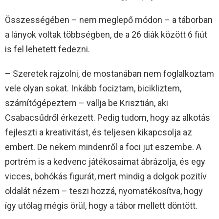
Összességében – nem meglepő módon – a táborban
a lányok voltak többségben, de a 26 diák között 6 fiút
is fel lehetett fedezni.
– Szeretek rajzolni, de mostanában nem foglalkoztam
vele olyan sokat. Inkább fociztam, bicikliztem,
számítógépeztem – vallja be Krisztián, aki
Csabacsűdről érkezett. Pedig tudom, hogy az alkotás
fejleszti a kreativitást, és teljesen kikapcsolja az
embert. De nekem mindenről a foci jut eszembe. A
portrém is a kedvenc játékosaimat ábrázolja, és egy
vicces, bohókás figurát, mert mindig a dolgok pozitív
oldalát nézem – teszi hozzá, nyomatékosítva, hogy
így utólag mégis örül, hogy a tábor mellett döntött.