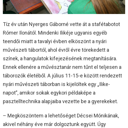
Tíz év után Nyerges Gáborné vette át a stafétabotot
Rómer Ilonától. Mindenki Ilikéje ugyanis egyéb
teendői miatt a tavalyi évben elköszönt a nyári
művészeti tábortól, ahol évről évre törekedett a
színek, a hangulatok kifejezésének megtanítására.
Ennek ellenére a művésztanár nem tűnt el teljesen a
táborozók életéből. A július 11-15-e között rendezett
nyári művészeti táborban is kijelöltek egy „Ilike-
napot”, amikor sokak egykori példaképe a
pasztelltechnika alapjaiba vezette be a gyerekeket.
– Megköszöntem a lehetőséget Décsei Mónikának,
akivel néhány éve már dolgoztunk együtt. Úgy