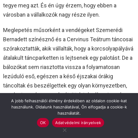
tegye meg azt. És én úgy érzem, hogy ebben a
városban a vállalkozók nagy része ilyen.
Meglepetés műsorként a vendégeket Szemerédi
Bernadett színésznő és a Cervinus Teátrum táncosai
szórakoztatták, akik vállalták, hogy a korcsolyapályává
átalakult táncparketten is lejtsenek egy palotást. De a
bálozókat sem riasztotta vissza a folyamatosan
lezúduló eső, egészen a késő éjszakai órákig
táncoltak és beszélgettek egy olyan környezetben,
amelyet a szó szoros és átvitt értelmében is a víz
A jobb felhasználói élmény érdekében az oldalon cookie-kat
hatott át.
használunk. Oldalunk használatával, Ön elfogadja a cookie-k
használatát.
Fotók: Bodnár István
OK
Adatvédelmi irányelvek