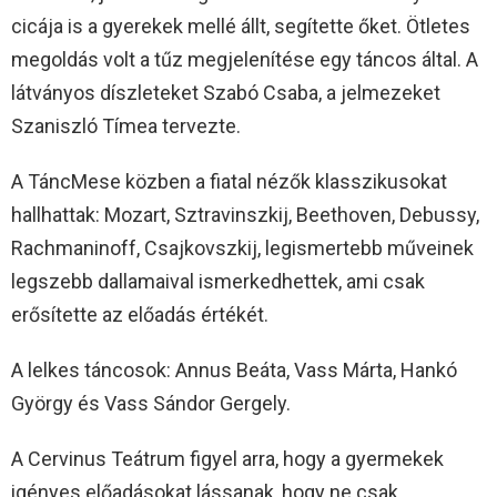
cicája is a gyerekek mellé állt, segítette őket. Ötletes
megoldás volt a tűz megjelenítése egy táncos által. A
látványos díszleteket Szabó Csaba, a jelmezeket
Szaniszló Tímea tervezte.
A TáncMese közben a fiatal nézők klasszikusokat
hallhattak: Mozart, Sztravinszkij, Beethoven, Debussy,
Rachmaninoff, Csajkovszkij, legismertebb műveinek
legszebb dallamaival ismerkedhettek, ami csak
erősítette az előadás értékét.
A lelkes táncosok: Annus Beáta, Vass Márta, Hankó
György és Vass Sándor Gergely.
A Cervinus Teátrum figyel arra, hogy a gyermekek
igényes előadásokat lássanak, hogy ne csak