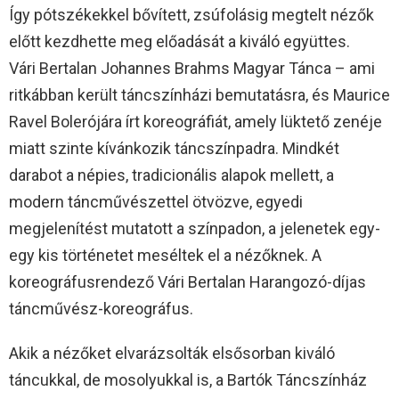
Így pótszékekkel bővített, zsúfolásig megtelt nézők
előtt kezdhette meg előadását a kiváló együttes.
Vári Bertalan Johannes Brahms Magyar Tánca – ami
ritkábban került táncszínházi bemutatásra, és Maurice
Ravel Bolerójára írt koreográfiát, amely lüktető zenéje
miatt szinte kívánkozik táncszínpadra. Mindkét
darabot a népies, tradicionális alapok mellett, a
modern táncművészettel ötvözve, egyedi
megjelenítést mutatott a színpadon, a jelenetek egy-
egy kis történetet meséltek el a nézőknek. A
koreográfusrendező Vári Bertalan Harangozó-díjas
táncművész-koreográfus.
Akik a nézőket elvarázsolták elsősorban kiváló
táncukkal, de mosolyukkal is, a Bartók Táncszínház