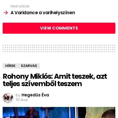
Next article
A Varidance a varihelyszínen
VIEW COMMENTS
HÍREK
SZARVAS
Rohony Miklós: Amit teszek, azt
teljes szívemből teszem
by
Hegedűs Éva
10 éve