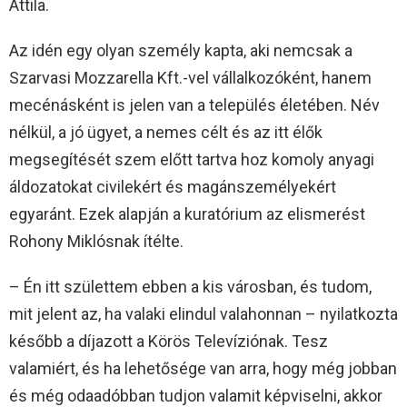
Attila.
Az idén egy olyan személy kapta, aki nemcsak a
Szarvasi Mozzarella Kft.-vel vállalkozóként, hanem
mecénásként is jelen van a település életében. Név
nélkül, a jó ügyet, a nemes célt és az itt élők
megsegítését szem előtt tartva hoz komoly anyagi
áldozatokat civilekért és magánszemélyekért
egyaránt. Ezek alapján a kuratórium az elismerést
Rohony Miklósnak ítélte.
– Én itt születtem ebben a kis városban, és tudom,
mit jelent az, ha valaki elindul valahonnan – nyilatkozta
később a díjazott a Körös Televíziónak. Tesz
valamiért, és ha lehetősége van arra, hogy még jobban
és még odaadóbban tudjon valamit képviselni, akkor