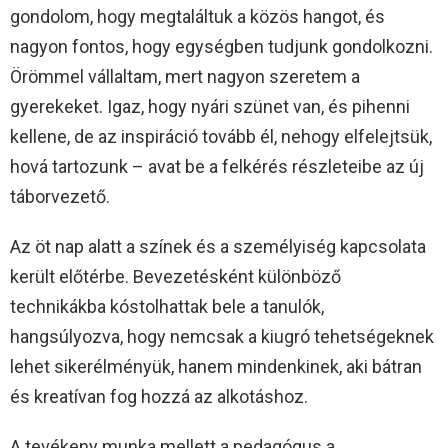
gondolom, hogy megtaláltuk a közös hangot, és
nagyon fontos, hogy egységben tudjunk gondolkozni.
Örömmel vállaltam, mert nagyon szeretem a
gyerekeket. Igaz, hogy nyári szünet van, és pihenni
kellene, de az inspiráció tovább él, nehogy elfelejtsük,
hová tartozunk – avat be a felkérés részleteibe az új
táborvezető.
Az öt nap alatt a színek és a személyiség kapcsolata
került előtérbe. Bevezetésként különböző
technikákba kóstolhattak bele a tanulók,
hangsúlyozva, hogy nemcsak a kiugró tehetségeknek
lehet sikerélményük, hanem mindenkinek, aki bátran
és kreatívan fog hozzá az alkotáshoz.
A tevékeny munka mellett a pedagógus a