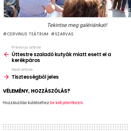
Tekintse meg galériánkat!
CERVINUS TEÁTRUM
SZARVAS
Previous article
See
more
Úttestre szaladó kutyák miatt esett el a
kerékpáros
Next article
Tisztességből jeles
VÉLEMÉNY, HOZZÁSZÓLÁS?
Hozzászólás küldéséhez
be kell jelentkezni
.