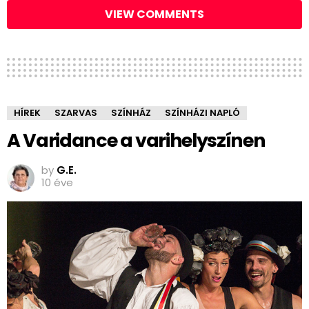
VIEW COMMENTS
HÍREK
SZARVAS
SZÍNHÁZ
SZÍNHÁZI NAPLÓ
A Varidance a varihelyszínen
by
G.E.
10 éve