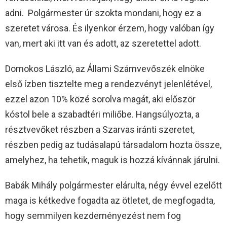
adni. Polgármester úr szokta mondani, hogy ez a
szeretet városa. És ilyenkor érzem, hogy valóban így
van, mert aki itt van és adott, az szeretettel adott.
Domokos László, az Állami Számvevőszék elnöke
első ízben tisztelte meg a rendezvényt jelenlétével,
ezzel azon 10% közé sorolva magát, aki először
kóstol bele a szabadtéri miliőbe. Hangsúlyozta, a
résztvevőket részben a Szarvas iránti szeretet,
részben pedig az tudásalapú társadalom hozta össze,
amelyhez, ha tehetik, maguk is hozzá kívánnak járulni.
Babák Mihály polgármester elárulta, négy évvel ezelőtt
maga is kétkedve fogadta az ötletet, de megfogadta,
hogy semmilyen kezdeményezést nem fog