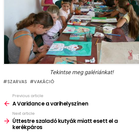
Tekintse meg galériánkat!
SZARVAS
VAKÁCIÓ
Previous article
See
more
A Varidance a varihelyszínen
Next article
Úttestre szaladó kutyák miatt esett el a
kerékpáros