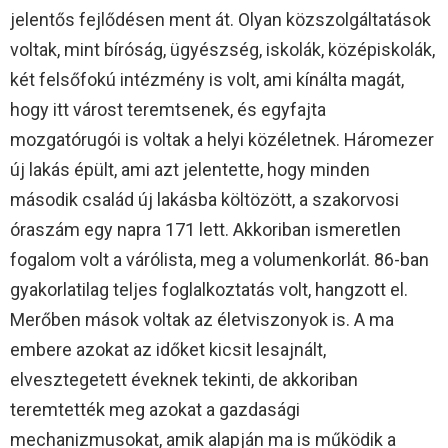
jelentős fejlődésen ment át. Olyan közszolgáltatások
voltak, mint bíróság, ügyészség, iskolák, középiskolák,
két felsőfokú intézmény is volt, ami kínálta magát,
hogy itt várost teremtsenek, és egyfajta
mozgatórugói is voltak a helyi közéletnek. Háromezer
új lakás épült, ami azt jelentette, hogy minden
második család új lakásba költözött, a szakorvosi
óraszám egy napra 171 lett. Akkoriban ismeretlen
fogalom volt a várólista, meg a volumenkorlát. 86-ban
gyakorlatilag teljes foglalkoztatás volt, hangzott el.
Merőben mások voltak az életviszonyok is. A ma
embere azokat az időket kicsit lesajnált,
elvesztegetett éveknek tekinti, de akkoriban
teremtették meg azokat a gazdasági
mechanizmusokat, amik alapján ma is működik a