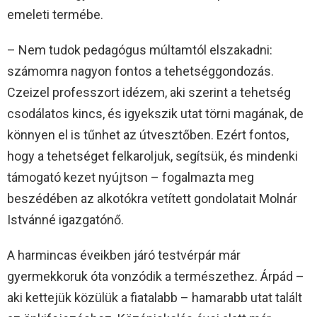
emeleti termébe.
– Nem tudok pedagógus múltamtól elszakadni:
számomra nagyon fontos a tehetséggondozás.
Czeizel professzort idézem, aki szerint a tehetség
csodálatos kincs, és igyekszik utat törni magának, de
könnyen el is tűnhet az útvesztőben. Ezért fontos,
hogy a tehetséget felkaroljuk, segítsük, és mindenki
támogató kezet nyújtson – fogalmazta meg
beszédében az alkotókra vetített gondolatait Molnár
Istvánné igazgatónő.
A harmincas éveikben járó testvérpár már
gyermekkoruk óta vonzódik a természethez. Árpád –
aki kettejük közülük a fiatalabb – hamarabb utat talált