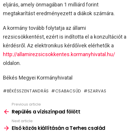
eljárás, amely önmagában 1 milliárd forint
megtakarítást eredményezett a diákok számára.
A kormány tovább folytatja az állami
rezsicsökkentést, ezért is indította el a konzultációt a
kérdésről. Az elektronikus kérdőívek elérhetők a
http://allamirezsicsokkentes.kormanyhivatal.hu/
oldalon.
Békés Megyei Kormányhivatal
BÉKÉSSZENTANDRÁS
CSABACSŰD
SZARVAS
Previous article
See
more
Repülés a víziszínpad fölött
Next article
Első közös kiállításán a Terhes család