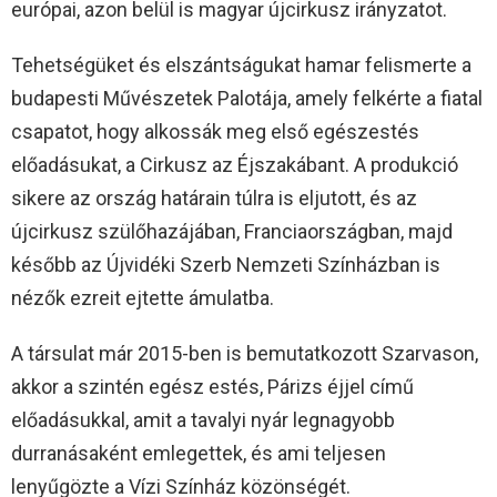
európai, azon belül is magyar újcirkusz irányzatot.
Tehetségüket és elszántságukat hamar felismerte a
budapesti Művészetek Palotája, amely felkérte a fiatal
csapatot, hogy alkossák meg első egészestés
előadásukat, a Cirkusz az Éjszakábant. A produkció
sikere az ország határain túlra is eljutott, és az
újcirkusz szülőhazájában, Franciaországban, majd
később az Újvidéki Szerb Nemzeti Színházban is
nézők ezreit ejtette ámulatba.
A társulat már 2015-ben is bemutatkozott Szarvason,
akkor a szintén egész estés, Párizs éjjel című
előadásukkal, amit a tavalyi nyár legnagyobb
durranásaként emlegettek, és ami teljesen
lenyűgözte a Vízi Színház közönségét.