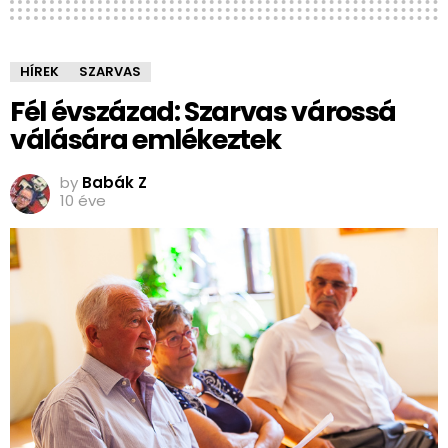
HÍREK
SZARVAS
Fél évszázad: Szarvas várossá
válására emlékeztek
by
Babák Z
10 éve