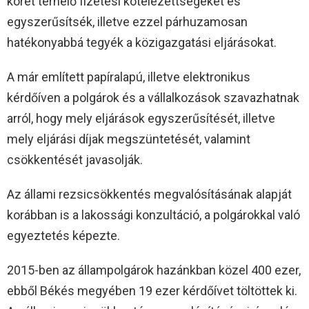
körét terhelő fizetési kötelezettségeket és
egyszerűsítsék, illetve ezzel párhuzamosan
hatékonyabbá tegyék a közigazgatási eljárásokat.
A már említett papíralapú, illetve elektronikus
kérdőíven a polgárok és a vállalkozások szavazhatnak
arról, hogy mely eljárások egyszerűsítését, illetve
mely eljárási díjak megszüntetését, valamint
csökkentését javasolják.
Az állami rezsicsökkentés megvalósításának alapját
korábban is a lakossági konzultáció, a polgárokkal való
egyeztetés képezte.
2015-ben az állampolgárok hazánkban közel 400 ezer,
ebből Békés megyében 19 ezer kérdőívet töltöttek ki.