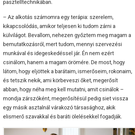
pasztelltechnikában.
– Az alkotás számomra egy terápia: szerelem,
kikapcsolódás, amikor teljesen ki tudom zárni a
külvilágot. Bevallom, nehezen győztem meg magam a
bemutatkozásról, mert tudom, mennyi szervezési
munkával és idegeskedéssel jár. Én nem ezért
csinálom, hanem a magam örömére. De most, hogy
látom, hogy eljöttek a barátaim, ismerőseim, rokonaim,
és tetszik nekik, ami körbeveszi őket, megerősít
abban, hogy néha meg kell mutatni, amit csinálok –
mondja zárszóként, megerősítésül pedig siet vissza
egy másik asztalnál várakozó társasághoz, akik
elismerő szavakkal és baráti ölelésekkel fogadják.