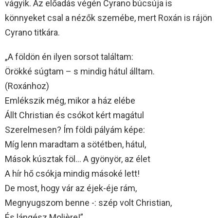
vágyik. Az előadás végén Cyrano búcsúja is
könnyeket csal a nézők szemébe, mert Roxán is rájön
Cyrano titkára.
„A földön én ilyen sorsot találtam:
Örökké súgtam – s mindig hátul álltam.
(Roxánhoz)
Emlékszik még, mikor a ház elébe
Állt Christian és csókot kért magátul
Szerelmesen? Ím földi pályám képe:
Míg lenn maradtam a sötétben, hátul,
Mások kúsztak föl… A gyönyör, az élet
A hír hő csókja mindig másoké lett!
De most, hogy vár az éjek-éje rám,
Megnyugszom benne -: szép volt Christian,
És lángész Molière!”