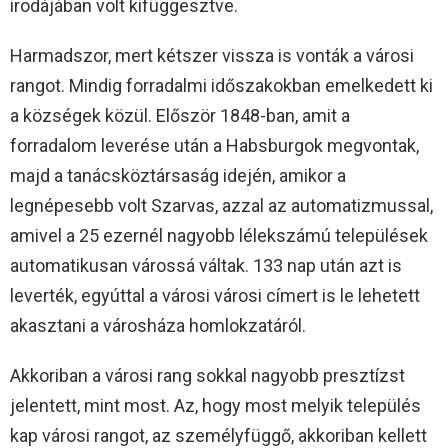
irodájában volt kifüggesztve.
Harmadszor, mert kétszer vissza is vonták a városi
rangot. Mindig forradalmi időszakokban emelkedett ki
a községek közül. Először 1848-ban, amit a
forradalom leverése után a Habsburgok megvontak,
majd a tanácsköztársaság idején, amikor a
legnépesebb volt Szarvas, azzal az automatizmussal,
amivel a 25 ezernél nagyobb lélekszámú települések
automatikusan várossá váltak. 133 nap után azt is
leverték, egyúttal a városi városi címert is le lehetett
akasztani a városháza homlokzatáról.
Akkoriban a városi rang sokkal nagyobb presztízst
jelentett, mint most. Az, hogy most melyik település
kap városi rangot, az személyfüggő, akkoriban kellett