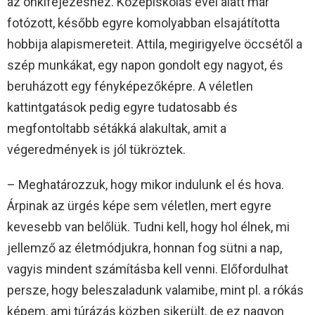
az önkifejezéshez. Középiskolás évei alatt már
fotózott, később egyre komolyabban elsajátította
hobbija alapismereteit. Attila, megirigyelve öccsétől a
szép munkákat, egy napon gondolt egy nagyot, és
beruházott egy fényképezőképre. A véletlen
kattintgatások pedig egyre tudatosabb és
megfontoltabb sétákká alakultak, amit a
végeredmények is jól tükröztek.
– Meghatározzuk, hogy mikor indulunk el és hova.
Árpinak az ürgés képe sem véletlen, mert egyre
kevesebb van belőlük. Tudni kell, hogy hol élnek, mi
jellemző az életmódjukra, honnan fog sütni a nap,
vagyis mindent számításba kell venni. Előfordulhat
persze, hogy beleszaladunk valamibe, mint pl. a rókás
képem, ami túrázás közben sikerült, de ez nagyon