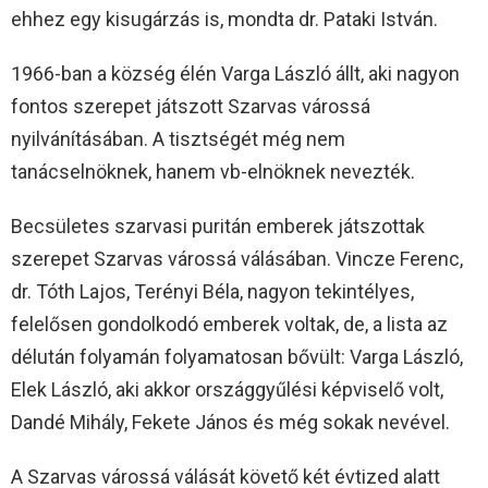
ehhez egy kisugárzás is, mondta dr. Pataki István.
1966-ban a község élén Varga László állt, aki nagyon
fontos szerepet játszott Szarvas várossá
nyilvánításában. A tisztségét még nem
tanácselnöknek, hanem vb-elnöknek nevezték.
Becsületes szarvasi puritán emberek játszottak
szerepet Szarvas várossá válásában. Vincze Ferenc,
dr. Tóth Lajos, Terényi Béla, nagyon tekintélyes,
felelősen gondolkodó emberek voltak, de, a lista az
délután folyamán folyamatosan bővült: Varga László,
Elek László, aki akkor országgyűlési képviselő volt,
Dandé Mihály, Fekete János és még sokak nevével.
A Szarvas várossá válását követő két évtized alatt