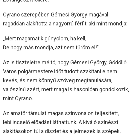
Cyrano szerepében Gémesi György magával
ragadóan alakította a nagyorrú férfit, aki mint mondja:
„Mert magamat kigúnyolom, ha kell,
De hogy más mondja, azt nem tűröm el!”
Az is tiszteletre méltó, hogy Gémesi György, Gödöllő
Város polgármestere időt tudott szakítani e nem
kevés, és nem könnyű szöveg megtanulására,
valószínű azért, mert maga is hasonlóan gondolkozik,
mint Cyrano.
Az amatőr társulat magas színvonalon teljesített,
lebilincselő előadást láthattunk. A kiváló színészi
alakításokon túl a díszlet és a jelmezek is szépek,