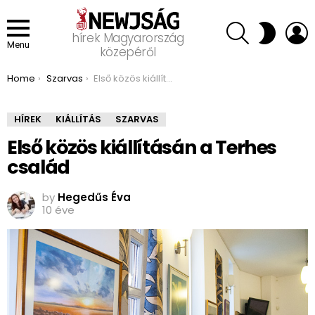
SEARCH
L
SWITCH
hírek Magyarország
SKIN
Menu
közepéről
You are here:
Home
Szarvas
Első közös kiállításán a Terhes család
HÍREK
KIÁLLÍTÁS
SZARVAS
Első közös kiállításán a Terhes
család
by
Hegedűs Éva
10 éve