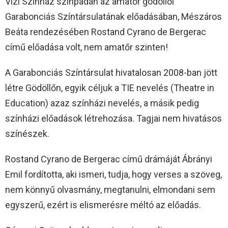
Vízi Színház színpadán az amatőr gödöllői
Garabonciás Színtársulatának előadásában, Mészáros
Beáta rendezésében Rostand Cyrano de Bergerac
című előadása volt, nem amatőr szinten!
A Garabonciás Színtársulat hivatalosan 2008-ban jött
létre Gödöllőn, egyik céljuk a TIE nevelés (Theatre in
Education) azaz színházi nevelés, a másik pedig
színházi előadások létrehozása. Tagjai nem hivatásos
színészek.
Rostand Cyrano de Bergerac című drámáját Ábrányi
Emil fordította, aki ismeri, tudja, hogy verses a szöveg,
nem könnyű olvasmány, megtanulni, elmondani sem
egyszerű, ezért is elismerésre méltó az előadás.