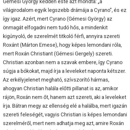
Gémesi György kedden este azt mondta: „a
világirodalom egyik legszebb drámája a Cyrano”, és ez
így igaz. Azért, mert Cyrano (Gémesi György) az
önmagát elfogadni nem tudó hős, a mindenkit
kigúnyoló, de szerelmét titkoló férfi, annyira szereti
Roxánt (Márton Emese), hogy képes lemondani róla,
mert Roxán Christiant (Gémesi Gergely) szereti.
Christian azonban nem a szavak embere, így Cyrano
súgja a bókokat, majd írja a leveleket naponta kétszer.
Az erkélyjelenet megható, szívszorító hármas,
ahogyan Christian halála előtti pillanat is az, amikor
rájön, Roxán nem őt, hanem azt szereti, aki a leveleket
írja. Bátran megy az ellenség elé a halálba, mert igazán
szereti feleségét, vagyis Christian is képes lemondani
szerelméről, mert nem adhatja meg azt, amire Roxán