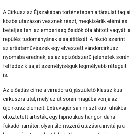
A Cirkusz az Éjszakában történetében a társulat tagjai
közös utazáson vesznek részt, megkísérlik elérni és
beteljesíteni az emberiség ősidők óta áhított vágyát: a
repülés tudományának elsajátítását. A fikció szerint
az artistaművészek egy elveszett vándorcirkusz
nyomába erednek, és az epizódszerű jelenetek során
felfedezik saját személyiségük legmélyebb rétegeit
is.
Az előadás címe a virradóra újjászülető klasszikus
cirkuszra utal, mely az út során magába vonja az
újcirkusz elemeit. Extravagánsan misztikus ruhákba
öltöztetett artisták, egy hipnotikus hangon dalra
fakadó narrátor, olyan álomszerű utazásra invitálja a