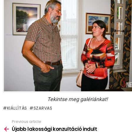
Tekintse meg galériánkat!
KIÁLLÍTÁS
SZARVAS
Previous article
See
more
Újabb lakossági konzultáció indult