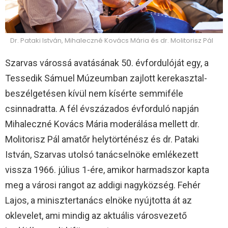
Dr. Pataki István, Mihaleczné Kovács Mária és dr. Molitorisz Pál
Szarvas várossá avatásának 50. évfordulóját egy, a
Tessedik Sámuel Múzeumban zajlott kerekasztal-
beszélgetésen kívül nem kísérte semmiféle
csinnadratta. A fél évszázados évforduló napján
Mihaleczné Kovács Mária moderálása mellett dr.
Molitorisz Pál amatőr helytörténész és dr. Pataki
István, Szarvas utolsó tanácselnöke emlékezett
vissza 1966. július 1-ére, amikor harmadszor kapta
meg a városi rangot az addigi nagyközség. Fehér
Lajos, a minisztertanács elnöke nyújtotta át az
oklevelet, ami mindig az aktuális városvezető