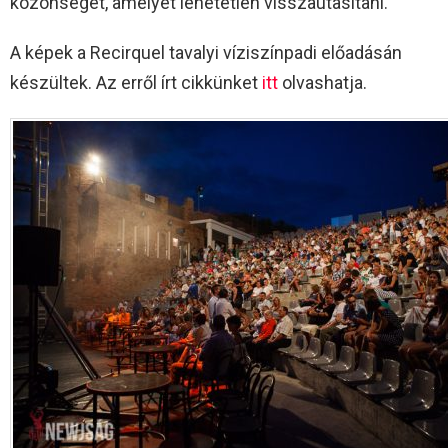
közönséget, amelyet lehetetlen visszautasítani.
A képek a Recirquel tavalyi víziszínpadi előadásán
készültek. Az erről írt cikkünket
itt
olvashatja.