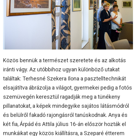
Közös bennük a természet szeretete és az alkotás
iránti vágy. Az utóbbihoz ugyan különböző utakat
találtak: Terhesné Szekera Ilona a pasztelltechnikát
elsajátítva ábrázolja a világot, gyermekei pedig a fotós
szemüvegén keresztül ragadják meg a tünékeny
pillanatokat, a képek mindegyike sajátos látásmódról
és belülről fakadó rajongásról tanúskodnak. Anya és
két fia, Árpád és Attila július 16-án először hozták el
munkáikat egy közös kiállításra, a Szeparé étterem