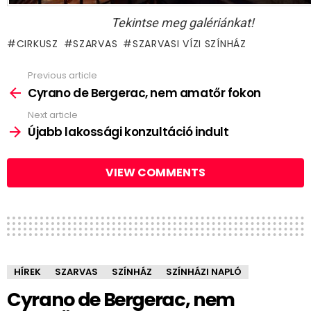
Tekintse meg galériánkat!
CIRKUSZ
SZARVAS
SZARVASI VÍZI SZÍNHÁZ
Previous article
See
more
Cyrano de Bergerac, nem amatőr fokon
Next article
Újabb lakossági konzultáció indult
VIEW COMMENTS
HÍREK
SZARVAS
SZÍNHÁZ
SZÍNHÁZI NAPLÓ
Cyrano de Bergerac, nem