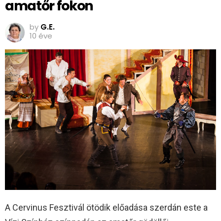
amatőr fokon
by
G.E.
10 éve
A Cervinus Fesztivál ötödik előadása szerdán este a