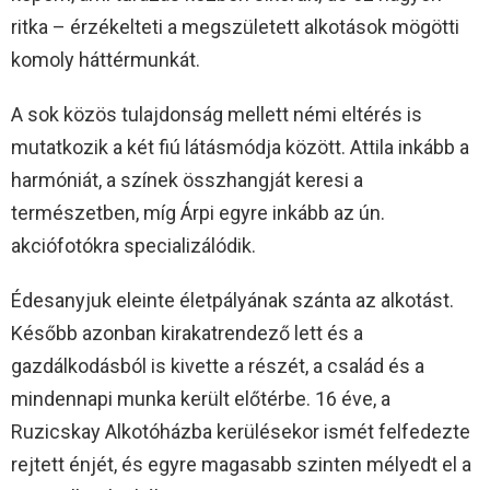
ritka – érzékelteti a megszületett alkotások mögötti
komoly háttérmunkát.
A sok közös tulajdonság mellett némi eltérés is
mutatkozik a két fiú látásmódja között. Attila inkább a
harmóniát, a színek összhangját keresi a
természetben, míg Árpi egyre inkább az ún.
akciófotókra specializálódik.
Édesanyjuk eleinte életpályának szánta az alkotást.
Később azonban kirakatrendező lett és a
gazdálkodásból is kivette a részét, a család és a
mindennapi munka került előtérbe. 16 éve, a
Ruzicskay Alkotóházba kerülésekor ismét felfedezte
rejtett énjét, és egyre magasabb szinten mélyedt el a