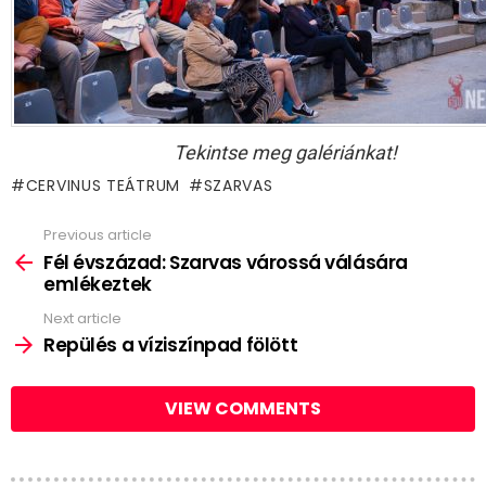
Tekintse meg galériánkat!
CERVINUS TEÁTRUM
SZARVAS
Previous article
See
more
Fél évszázad: Szarvas várossá válására
emlékeztek
Next article
Repülés a víziszínpad fölött
VIEW COMMENTS