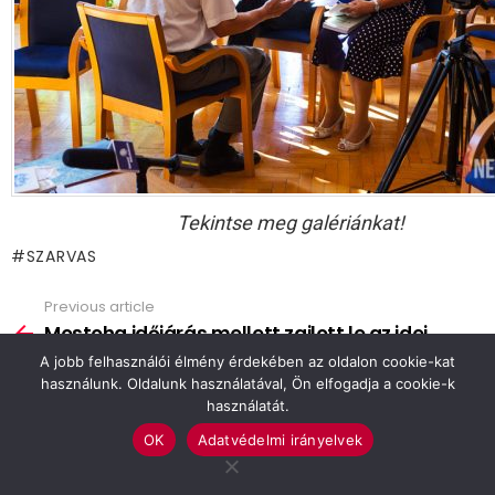
Tekintse meg galériánkat!
SZARVAS
Previous article
See
more
Mostoha időjárás mellett zajlott le az idei
Körös Kupa
A jobb felhasználói élmény érdekében az oldalon cookie-kat
használunk. Oldalunk használatával, Ön elfogadja a cookie-k
Next article
használatát.
Cyrano de Bergerac, nem amatőr fokon
OK
Adatvédelmi irányelvek
VIEW COMMENTS