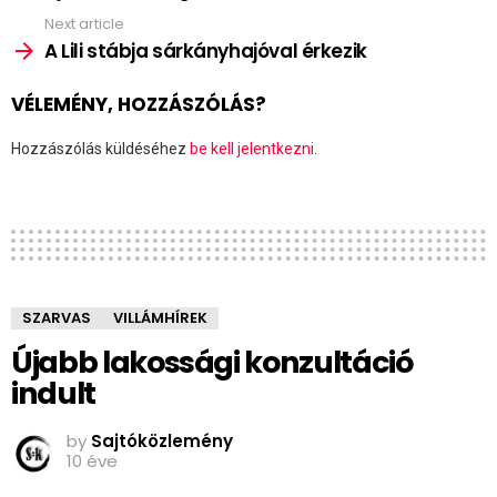
Next article
A Lili stábja sárkányhajóval érkezik
VÉLEMÉNY, HOZZÁSZÓLÁS?
Hozzászólás küldéséhez
be kell jelentkezni
.
SZARVAS
VILLÁMHÍREK
Újabb lakossági konzultáció
indult
by
Sajtóközlemény
10 éve