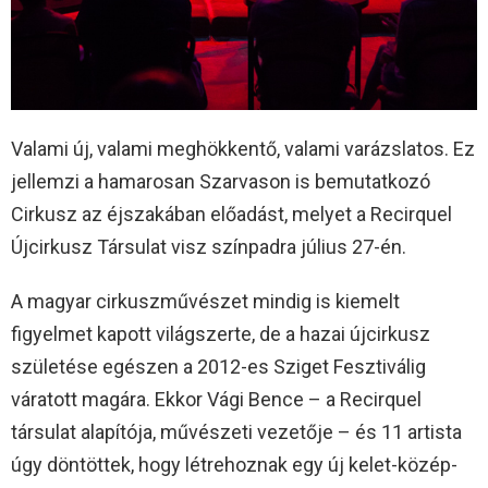
Valami új, valami meghökkentő, valami varázslatos. Ez
jellemzi a hamarosan Szarvason is bemutatkozó
Cirkusz az éjszakában előadást, melyet a Recirquel
Újcirkusz Társulat visz színpadra július 27-én.
A magyar cirkuszművészet mindig is kiemelt
figyelmet kapott világszerte, de a hazai újcirkusz
születése egészen a 2012-es Sziget Fesztiválig
váratott magára. Ekkor Vági Bence – a Recirquel
társulat alapítója, művészeti vezetője – és 11 artista
úgy döntöttek, hogy létrehoznak egy új kelet-közép-