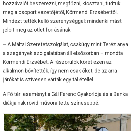
hozzávalót beszerezni, megfőzni, kiosztani, tudtuk
meg a csoport vezetőjétől, Körmendi Erzsébettől.
Mindezt tették kellő szerénységgel: mindenki mást
jelölt meg az ötlet forrásának.
– A Máltai Szeretetszolgálat, csakúgy mint Teréz anya
a szegények szolgálatában áll elsősorban – mondta
Körmendi Erzsébet. A rászorulók körét ezen az
alkalmon bővítették, így nem csak őket, de az arra
járókat is szívesen várták egy tál étellel.
A Fő téri eseményt a Gál Ferenc Gyakorlója és a Benka
diákjainak rövid műsora tette színesebbé.