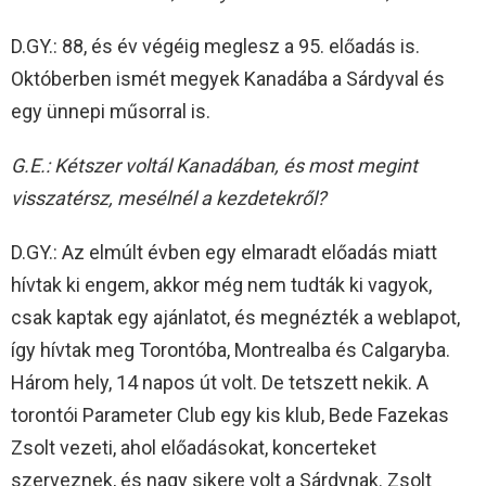
D.GY.: 88, és év végéig meglesz a 95. előadás is.
Októberben ismét megyek Kanadába a Sárdyval és
egy ünnepi műsorral is.
G.E.: Kétszer voltál Kanadában, és most megint
visszatérsz, mesélnél a kezdetekről?
D.GY.: Az elmúlt évben egy elmaradt előadás miatt
hívtak ki engem, akkor még nem tudták ki vagyok,
csak kaptak egy ajánlatot, és megnézték a weblapot,
így hívtak meg Torontóba, Montrealba és Calgaryba.
Három hely, 14 napos út volt. De tetszett nekik. A
torontói Parameter Club egy kis klub, Bede Fazekas
Zsolt vezeti, ahol előadásokat, koncerteket
szerveznek, és nagy sikere volt a Sárdynak. Zsolt