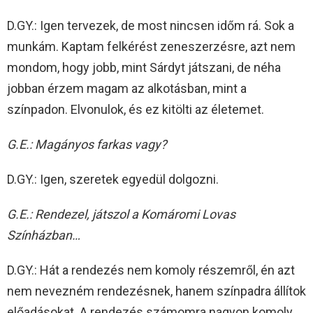
D.GY.: Igen tervezek, de most nincsen időm rá. Sok a
munkám. Kaptam felkérést zeneszerzésre, azt nem
mondom, hogy jobb, mint Sárdyt játszani, de néha
jobban érzem magam az alkotásban, mint a
színpadon. Elvonulok, és ez kitölti az életemet.
G.E.: Magányos farkas vagy?
D.GY.: Igen, szeretek egyedül dolgozni.
G.E.: Rendezel, játszol a Komáromi Lovas
Színházban…
D.GY.: Hát a rendezés nem komoly részemről, én azt
nem nevezném rendezésnek, hanem színpadra állítok
előadásokat. A rendezés számomra nagyon komoly