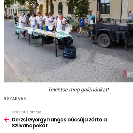
Tekintse meg galériánkat!
SZARVAS
Previous article
See
more
Derzsi György hangos búcsúja zárta a
Szilvanapokat