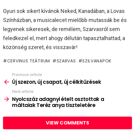
Gyuri sok sikert kívánok Neked, Kanadában, a Lovas
Színházban, a musicalecet mielőbb mutassák be és
legyenek sikeresek, de remélem, Szarvasról sem
feledkezel el, mert ahogy délután tapasztalhattad, a
közönség szeret, és visszavár!
CERVINUS TEÁTRUM
SZARVAS
SZILVANAPOK
Previous article
See
more
Új szezon, új csapat, új célkitűzések
Next article
Nyolcszáz adagnyi ételt osztottak a
máltaiak Teréz anya tiszteletére
VIEW COMMENTS