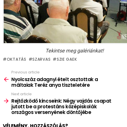
Tekintse meg galériánkat!
OKTATÁS
SZARVAS
SZIE GAEK
Previous article
See
more
Nyolcszáz adagnyi ételt osztottak a
máltaiak Teréz anya tiszteletére
Next article
Rejtőzködő kincseink: Négy vajdás csapat
jutott be a protestáns középiskolák
országos versenyének döntőjébe
VÉLEMÉNY, HOZZÁSZÓLÁS?