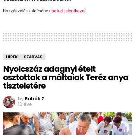
Hozzászólás küldéséhez
be kell jelentkezni
.
HÍREK
SZARVAS
Nyolcszáz adagnyi ételt
osztottak a máltaiak Teréz anya
tiszteletére
by
Babák Z
10 éve