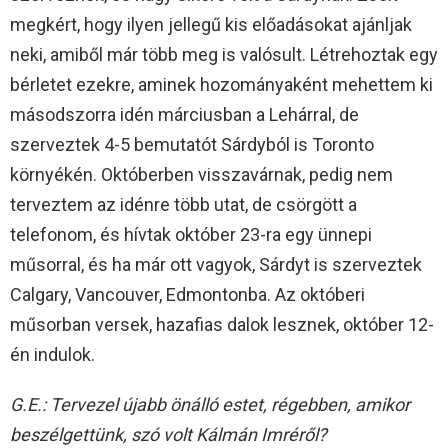
megkért, hogy ilyen jellegű kis előadásokat ajánljak
neki, amiből már több meg is valósult. Létrehoztak egy
bérletet ezekre, aminek hozományaként mehettem ki
másodszorra idén márciusban a Lehárral, de
szerveztek 4-5 bemutatót Sárdyból is Toronto
környékén. Októberben visszavárnak, pedig nem
terveztem az idénre több utat, de csörgött a
telefonom, és hívtak október 23-ra egy ünnepi
műsorral, és ha már ott vagyok, Sárdyt is szerveztek
Calgary, Vancouver, Edmontonba. Az októberi
műsorban versek, hazafias dalok lesznek, október 12-
én indulok.
G.E.: Tervezel újabb önálló estet, régebben, amikor
beszélgettünk, szó volt Kálmán Imréről?