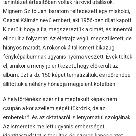
tanintézet értesítőben voltak rá rövid utalások.
Mígnem Szitó Jani barátom felfedezett egy miskolci,
Csabai Kálmán nevű embert, aki 1956-ben díjat kapott.
Kiderült, hogy a fia, megszereztük a címét, és innentől
elindult a folyamat. Az életrajz végül megszületett, de
hiányos maradt. A rokonok által ismert bikazugi
fényképalbumnak ugyanis nyoma veszett. Évek teltek
el, amikor a meny jelentkezett, hogy előkerült az
album. Ezt a kb. 150 képet tematizáltuk, és időrendbe
állítottuk a néhány hónapja megjelent kötetben.
A helytörténész szerint a megfakult képek nem
csupán a kor szellemiségét tükrözik, de az
emberekről és az oktatásról is lenyomatul szolgálnak.
Az ismeretek mellett ugyanis emberséget,
identitástudatot is tanultak, és szoros kapcsolatot