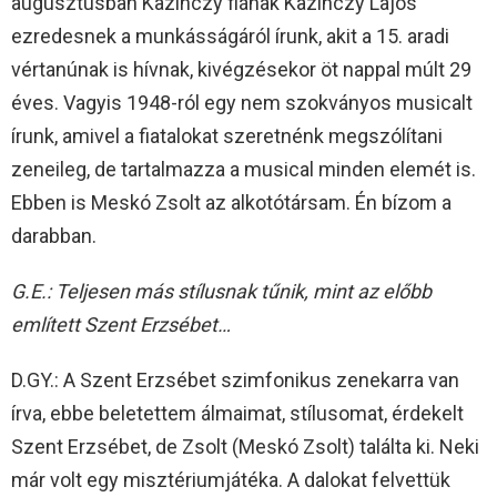
augusztusban Kazinczy fiának Kazinczy Lajos
ezredesnek a munkásságáról írunk, akit a 15. aradi
vértanúnak is hívnak, kivégzésekor öt nappal múlt 29
éves. Vagyis 1948-ról egy nem szokványos musicalt
írunk, amivel a fiatalokat szeretnénk megszólítani
zeneileg, de tartalmazza a musical minden elemét is.
Ebben is Meskó Zsolt az alkotótársam. Én bízom a
darabban.
G.E.: Teljesen más stílusnak tűnik, mint az előbb
említett Szent Erzsébet…
D.GY.: A Szent Erzsébet szimfonikus zenekarra van
írva, ebbe beletettem álmaimat, stílusomat, érdekelt
Szent Erzsébet, de Zsolt (Meskó Zsolt) találta ki. Neki
már volt egy misztériumjátéka. A dalokat felvettük