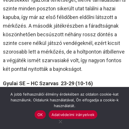
szinte minden poszton sikerült utat találni a hazai
kapuba, így már az első félidőben eldőlni látszott a
mérkőzés. A második játékrészben a fáradtságnak
köszönhetően becsúszott néhány rossz döntés a
szinte csere nélkül játszó vendégeknél, ezért kicsit
szorosabb lett a mérkőzés, de a holtponton átbillenve
a végjáték ismét szarvasiaké volt, így nagyon fontos
két ponttal nyitották a bajnokságot.
Gyulai SE – HC Szarvas 23-29 (10-16)
Gyula: 100 néző, Vezette: Moldován, Ökrös
A jobb felhasználói élmény érdekében az oldalon cookie-kat
használunk. Oldalunk használatával, Ön elfogadja a cookie-k
HC Szarvas: Horváth – Molnár 4, Lestya-Goda 8, Kiri 2,
használatát.
Domján 2, Almási 8, Hanzel 4,
OK
Adatvédelmi irányelvek
Csere: Sinka
Edző: Velkyné Bisján Éva, Tusjak János