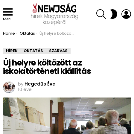
SEARCH
L
SWITCH
hírek Magyarország
SKIN
Menu
közepéről
You are here:
Home
Oktatás
Új helyre költözött az iskolatörténeti kiállítás
HÍREK
OKTATÁS
SZARVAS
Új helyre költözött az
iskolatörténeti kiállítás
by
Hegedűs Éva
10 éve