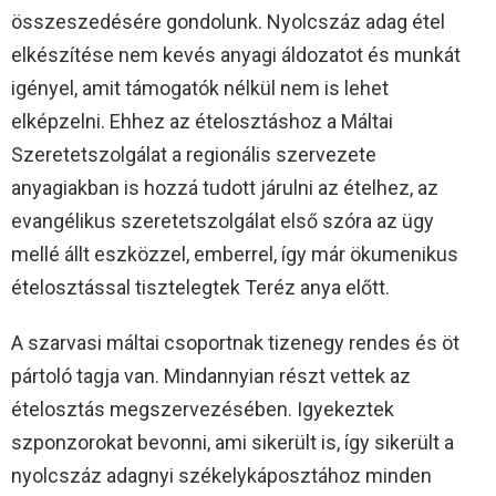
összeszedésére gondolunk. Nyolcszáz adag étel
elkészítése nem kevés anyagi áldozatot és munkát
igényel, amit támogatók nélkül nem is lehet
elképzelni. Ehhez az ételosztáshoz a Máltai
Szeretetszolgálat a regionális szervezete
anyagiakban is hozzá tudott járulni az ételhez, az
evangélikus szeretetszolgálat első szóra az ügy
mellé állt eszközzel, emberrel, így már ökumenikus
ételosztással tisztelegtek Teréz anya előtt.
A szarvasi máltai csoportnak tizenegy rendes és öt
pártoló tagja van. Mindannyian részt vettek az
ételosztás megszervezésében. Igyekeztek
szponzorokat bevonni, ami sikerült is, így sikerült a
nyolcszáz adagnyi székelykáposztához minden