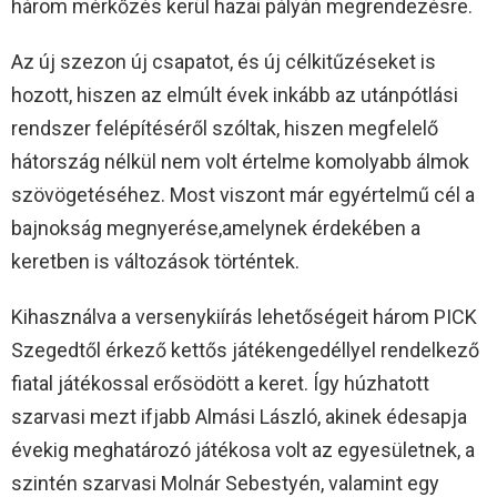
három mérkőzés kerül hazai pályán megrendezésre.
Az új szezon új csapatot, és új célkitűzéseket is
hozott, hiszen az elmúlt évek inkább az utánpótlási
rendszer felépítéséről szóltak, hiszen megfelelő
hátország nélkül nem volt értelme komolyabb álmok
szövögetéséhez. Most viszont már egyértelmű cél a
bajnokság megnyerése,amelynek érdekében a
keretben is változások történtek.
Kihasználva a versenykiírás lehetőségeit három PICK
Szegedtől érkező kettős játékengedéllyel rendelkező
fiatal játékossal erősödött a keret. Így húzhatott
szarvasi mezt ifjabb Almási László, akinek édesapja
évekig meghatározó játékosa volt az egyesületnek, a
szintén szarvasi Molnár Sebestyén, valamint egy