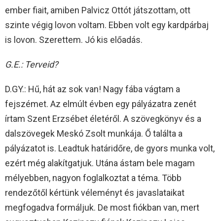
ember fiait, amiben Palvicz Ottót játszottam, ott
szinte végig lovon voltam. Ebben volt egy kardpárbaj
is lovon. Szerettem. Jó kis előadás.
G.E.: Terveid?
D.GY.: Hű, hát az sok van! Nagy fába vágtam a
fejszémet. Az elmúlt évben egy pályázatra zenét
írtam Szent Erzsébet életéről. A szövegkönyv és a
dalszövegek Meskó Zsolt munkája. Ő találta a
pályázatot is. Leadtuk határidőre, de gyors munka volt,
ezért még alakítgatjuk. Utána ástam bele magam
mélyebben, nagyon foglalkoztat a téma. Több
rendezőtől kértünk véleményt és javaslataikat
megfogadva formáljuk. De most fiókban van, mert