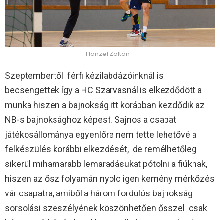
Hanzel Zoltán
Szeptembertől férfi kézilabdázóinknál is
becsengettek így a HC Szarvasnál is elkezdődött a
munka hiszen a bajnokság itt korábban kezdődik az
NB-s bajnoksághoz képest. Sajnos a csapat
játékosállománya egyenlőre nem tette lehetővé a
felkészülés korábbi elkezdését, de remélhetőleg
sikerül mihamarabb lemaradásukat pótolni a fiúknak,
hiszen az ősz folyamán nyolc igen kemény mérkőzés
vár csapatra, amiből a három fordulós bajnokság
sorsolási szeszélyének köszönhetően ősszel csak