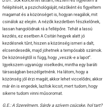
D.GY.: Sok koncertet láttam, néztem és figyeltem a
felépítését, a pszichológiáját, nézőként és figyeltem
magamat és a közönséget is, hogyan reagálok, mit
csinálok az elején. A nézők kezdetben fészkelőnek,
lassan hangolódnak rá a fellépőre. Tehát a lassú
kezdés, ez esetben A Csitári hegyek alatt jó
kezdésnek tűnt, hiszen a közönség ismeri a dalt,
elcsendesedik, majd jöhetnek a tempósabb számok.
De közönségtől is függ, hogy „veszik-e a lapot”.
Igyekszem ugyanúgy viselkedni, mintha egy baráti
társaságban beszélgetnénk. Ha látom, hogy a
közönség jól érzi magát, akkor lehet viccelődni, akkor
már én is engedek, lazítok kicsit, mert tudom, hogy
sikerre tudom vinni műsoromat.
G.E.: A Szerelmem, Sárdy a szívem csücske, hol tart?