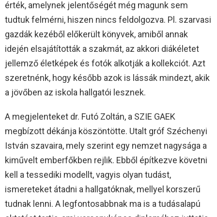
érték, amelynek jelentőségét még magunk sem
tudtuk felmérni, hiszen nincs feldolgozva. Pl. szarvasi
gazdák kezéből előkerült könyvek, amiből annak
idején elsajátították a szakmát, az akkori diákéletet
jellemző életképek és fotók alkotják a kollekciót. Azt
szeretnénk, hogy később azok is lássák mindezt, akik
a jövőben az iskola hallgatói lesznek.
A megjelenteket dr. Futó Zoltán, a SZIE GAEK
megbízott dékánja köszöntötte. Utalt gróf Széchenyi
István szavaira, mely szerint egy nemzet nagysága a
kiművelt emberfőkben rejlik. Ebből építkezve követni
kell a tessediki modellt, vagyis olyan tudást,
ismereteket átadni a hallgatóknak, mellyel korszerű
tudnak lenni. A legfontosabbnak ma is a tudásalapú