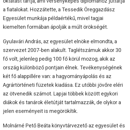
oktatást tartja, ami versenyképes diplomához juttatja
a fiatalokat. Hozzátette, a Tessedik Öreggazdász
Egyesület munkája példaértékű, mivel tagjai
kiemelten formában ápolják a múlt örökségét.
Gyulavári András, az egyesület elnöke elmondta, a
szervezet 2007-ben alakult. Taglétszámuk akkor 30
fő volt, jelenleg pedig 100 fő körül mozog, akik az
ország különböző pontjain élnek. Tevékenységének
két fő alappillére van: a hagyományápolás és az
Agrártörténeti füzetek kiadása. Ez utóbbi jövőre eléri
az ötvenedik számot. Lapjai többek között egykori
diákok és tanárok életútját tartalmazzák, de olykor a
jelen eseményeit is megörökítik.
Molnárné Pető Beáta könyvtárvezető az egyesület és