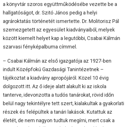
a könyvtár szoros együttműködésébe vezette be a
hallgatóságot, dr. Szitó János pedig a helyi
agrároktatás történetét ismertette. Dr. Molitorisz Pál
szemezgetett az egyesület kiadványaiból, melyek
között kiemelt helyet kap a legutóbbi, Csabai Kálmán
szarvasi fényképalbuma címmel.
– Csabai Kálmán az első igazgatója az 1927-ben
indult Középfokú Gazdasági Tanintézetnek –
tájékoztat a kiadvány apropójáról. Közel 10 évig
dolgozott itt. Az ő ideje alatt alakult ki az iskola
tanterve, idevonzotta a tudós tanárokat, rövid időn
belül nagy tekintélyre tett szert, kialakultak a gyakorlati
részek és felépültek a tanári lakások. Kutattuk az
életét, de nem nagyon tudtuk megírni, mert csak a