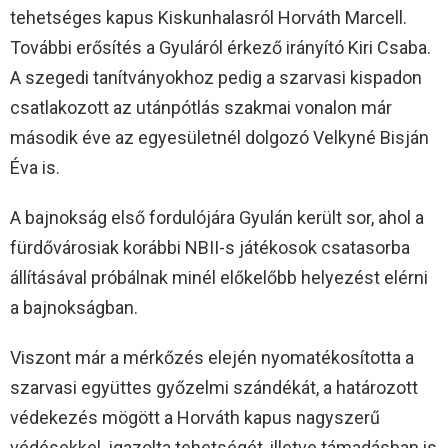
tehetséges kapus Kiskunhalasról Horváth Marcell.
További erősítés a Gyuláról érkező irányító Kiri Csaba.
A szegedi tanítványokhoz pedig a szarvasi kispadon
csatlakozott az utánpótlás szakmai vonalon már
második éve az egyesületnél dolgozó Velkyné Bisján
Éva is.
A bajnokság első fordulójára Gyulán került sor, ahol a
fürdővárosiak korábbi NBII-s játékosok csatasorba
állításával próbálnak minél előkelőbb helyezést elérni
a bajnokságban.
Viszont már a mérkőzés elején nyomatékosította a
szarvasi együttes győzelmi szándékát, a határozott
védekezés mögött a Horváth kapus nagyszerű
védésekkel igazolta tehetségét, illetve támadásban is