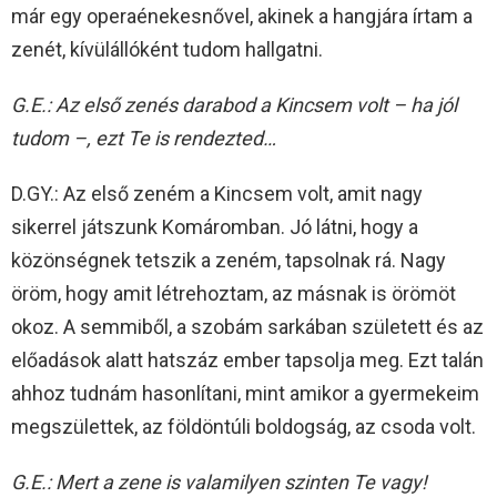
már egy operaénekesnővel, akinek a hangjára írtam a
zenét, kívülállóként tudom hallgatni.
G.E.: Az első zenés darabod a Kincsem volt – ha jól
tudom –, ezt Te is rendezted…
D.GY.: Az első zeném a Kincsem volt, amit nagy
sikerrel játszunk Komáromban. Jó látni, hogy a
közönségnek tetszik a zeném, tapsolnak rá. Nagy
öröm, hogy amit létrehoztam, az másnak is örömöt
okoz. A semmiből, a szobám sarkában született és az
előadások alatt hatszáz ember tapsolja meg. Ezt talán
ahhoz tudnám hasonlítani, mint amikor a gyermekeim
megszülettek, az földöntúli boldogság, az csoda volt.
G.E.: Mert a zene is valamilyen szinten Te vagy!