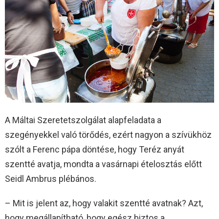
A Máltai Szeretetszolgálat alapfeladata a
szegényekkel való törődés, ezért nagyon a szívükhöz
szólt a Ferenc pápa döntése, hogy Teréz anyát
szentté avatja, mondta a vasárnapi ételosztás előtt
Seidl Ambrus plébános.
– Mit is jelent az, hogy valakit szentté avatnak? Azt,
hogy megállapítható, hogy egész biztos a