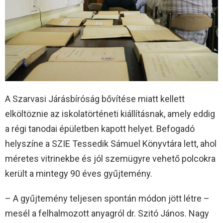
A Szarvasi Járásbíróság bővítése miatt kellett
elköltöznie az iskolatörténeti kiállításnak, amely eddig
a régi tanodai épületben kapott helyet. Befogadó
helyszíne a SZIE Tessedik Sámuel Könyvtára lett, ahol
méretes vitrinekbe és jól szemügyre vehető polcokra
került a mintegy 90 éves gyűjtemény.
– A gyűjtemény teljesen spontán módon jött létre –
mesél a felhalmozott anyagról dr. Szitó János. Nagy