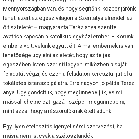
Mennyországban van, és hogy segítőnk, közbenjárónk
lehet, ezért az egész világon a Szentatya elrendeli az
ő tiszteletét – magyarázta Teréz anya szentté
avatása kapcsán a katolikus egyházi ember. – Korunk
embere volt, velünk együtt élt. A mai embernek is van
lehetősége úgy élni az életét, hogy az teljes
egészében Isten szerinti legyen, miközben a saját
feladatát végzi, és ezen a feladaton keresztül jut el a
tökéletes istenszolgálatra. Erre nagyon jó példa Teréz
anya. Úgy gondoltuk, hogy megünnepeljük, és mi
mással lehetne ezt igazán szépen megünnepelni,
mint azzal, hogy a rászorulóknak ételt adunk.
Egy ilyen ételosztás igényel némi szervezést, ha
másra nem is, csak a szétosztandók