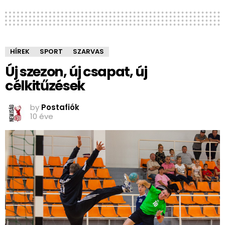
HÍREK
SPORT
SZARVAS
Új szezon, új csapat, új
célkitűzések
by
Postafiók
10 éve