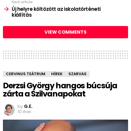
Next article
Új helyre költözött az iskolatörténeti
kiállítás
VIEW COMMENTS
CERVINUS TEÁTRUM
HÍREK
SZARVAS
Derzsi György hangos búcsúja
zárta a Szilvanapokat
by
G.E.
10 éve