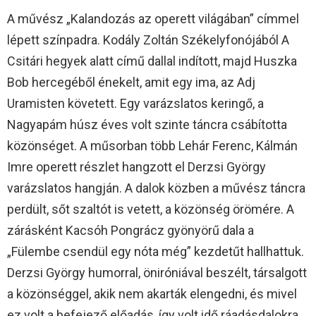
A művész „Kalandozás az operett világában” címmel
lépett színpadra. Kodály Zoltán Székelyfonójából A
Csitári hegyek alatt című dallal indított, majd Huszka
Bob hercegéből énekelt, amit egy ima, az Adj
Uramisten követett. Egy varázslatos keringő, a
Nagyapám húsz éves volt szinte táncra csábította
közönséget. A műsorban több Lehár Ferenc, Kálmán
Imre operett részlet hangzott el Derzsi György
varázslatos hangján. A dalok közben a művész táncra
perdült, sőt szaltót is vetett, a közönség örömére. A
zárásként Kacsóh Pongrácz gyönyörű dala a
„Fülembe csendül egy nóta még” kezdetűt hallhattuk.
Derzsi György humorral, öniróniával beszélt, társalgott
a közönséggel, akik nem akarták elengedni, és mivel
ez volt a befejező előadás, így volt idő ráadásdalokra