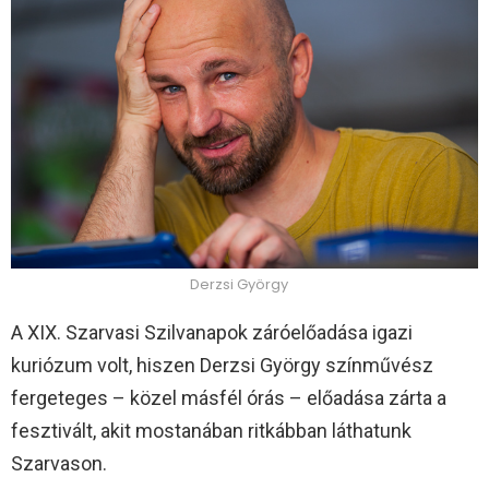
Derzsi György
A XIX. Szarvasi Szilvanapok záróelőadása igazi
kuriózum volt, hiszen Derzsi György színművész
fergeteges – közel másfél órás – előadása zárta a
fesztivált, akit mostanában ritkábban láthatunk
Szarvason.