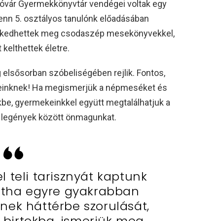
vár Gyermekkönyvtár vendégei voltak egy
ienn 5. osztályos tanulónk előadásában
erkedhettek meg csodaszép mesekönyvekkel,
 kelthettek életre.
elsősorban szóbeliségében rejlik. Fontos,
inknek! Ha megismerjük a népmeséket és
be, gyermekeinkkel együtt megtalálhatjuk a
y legények között önmagunkat.
l teli tarisznyát kaptunk
ntha egyre gyakrabban
nek háttérbe szorulását,
k birtokba, ismerjük meg,