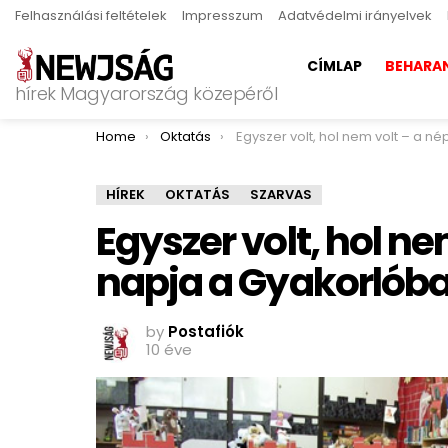
Felhasználási feltételek
Impresszum
Adatvédelmi irányelvek
CÍMLAP
BEHARA
hírek Magyarország közepéről
You are here:
Home
Oktatás
Egyszer volt, hol nem volt – a népmese napja a Gyakorl
HÍREK
OKTATÁS
SZARVAS
Egyszer volt, hol n
napja a Gyakorlób
by
Postafiók
10 éve