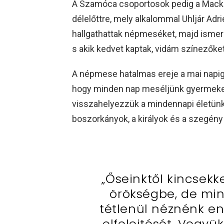
A Szamóca csoportosok pedig a Mackó
délelőttre, mely alkalommal Uhljár Adr
hallgathattak népmeséket, majd ism
s akik kedvet kaptak, vidám színezőket
A népmese hatalmas ereje a mai napig 
hogy minden nap meséljünk gyermeke
visszahelyezzük a mindennapi életünk
boszorkányok, a királyok és a szegén
„Őseinktől kincsekke
örökségbe, de mi
tétlenül néznénk en
elfelejtését. Vegyü