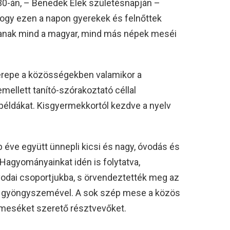
0-án, – Benedek Elek születésnapján –
hogy ezen a napon gyerekek és felnőttek
ljanak mind a magyar, mind más népek meséi
pe a közösségekben valamikor a
mellett tanító-szórakoztató céllal
példákat. Kisgyermekkortól kezdve a nyelv
 éve együtt ünnepli kicsi és nagy, óvodás és
. Hagyományainkat idén is folytatva,
óvodai csoportjukba, s örvendeztették meg az
 gyöngyszemével. A sok szép mese a közös
meséket szerető résztvevőket.