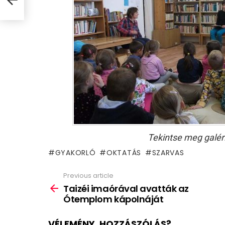
Tekintse meg galér
GYAKORLÓ
OKTATÁS
SZARVAS
Previous article
See
more
Taizéi imaórával avatták az
Ótemplom kápolnáját
VÉLEMÉNY, HOZZÁSZÓLÁS?