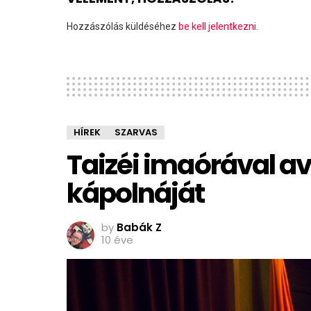
Hozzászólás küldéséhez
be kell jelentkezni
.
HÍREK
SZARVAS
Taizéi imaórával a
kápolnáját
by
Babák Z
10 éve