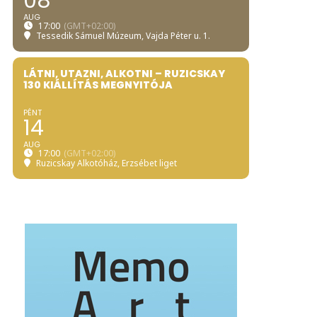
08
AUG
17:00
(GMT+02:00)
Tessedik Sámuel Múzeum
, Vajda Péter u. 1.
LÁTNI, UTAZNI, ALKOTNI – RUZICSKAY
130 KIÁLLÍTÁS MEGNYITÓJA
PÉNT
14
AUG
17:00
(GMT+02:00)
Ruzicskay Alkotóház
, Erzsébet liget