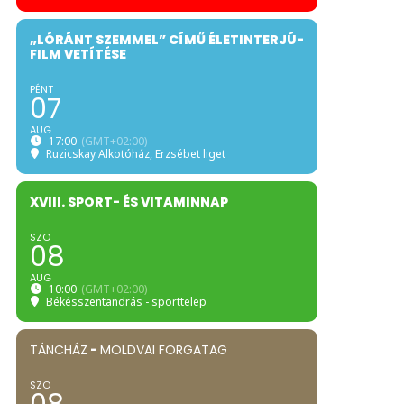
„LÓRÁNT SZEMMEL” CÍMŰ ÉLETINTERJÚ-
FILM VETÍTÉSE
PÉNT
07
AUG
17:00
(GMT+02:00)
Ruzicskay Alkotóház
, Erzsébet liget
XVIII. SPORT- ÉS VITAMINNAP
SZO
08
AUG
10:00
(GMT+02:00)
Békésszentandrás - sporttelep
TÁNCHÁZ
-
MOLDVAI FORGATAG
SZO