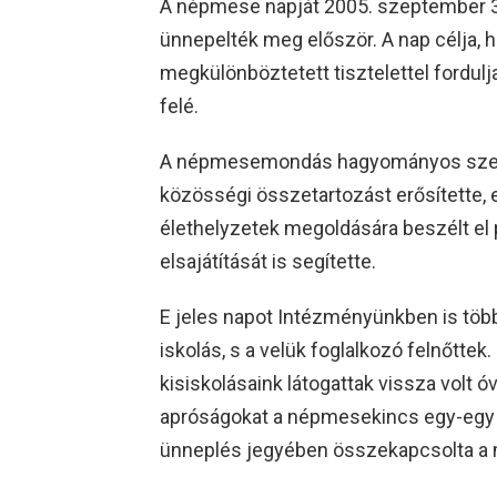
A népmese napját 2005. szeptember 3
ünnepelték meg először. A nap célja, 
megkülönböztetett tisztelettel fordu
felé.
A népmesemondás hagyományos szere
közösségi összetartozást erősítette, e
élethelyzetek megoldására beszélt el 
elsajátítását is segítette.
E jeles napot Intézményünkben is több
iskolás, s a velük foglalkozó felnőttek
kisiskolásaink látogattak vissza volt 
apróságokat a népmesekincs egy-egy
ünneplés jegyében összekapcsolta a 