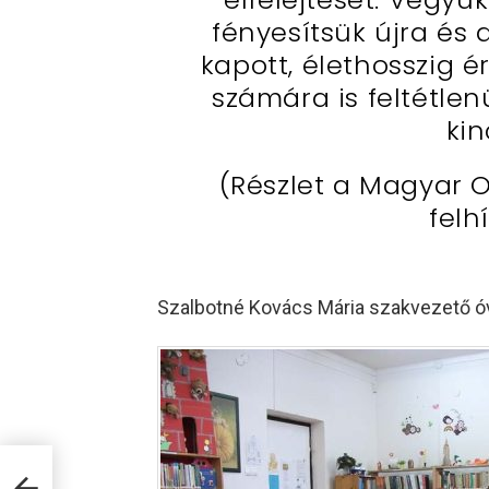
fényesítsük újra és 
kapott, élethosszig é
számára is feltétle
kin
(Részlet a Magyar 
felh
Szalbotné Kovács Mária szakvezető 