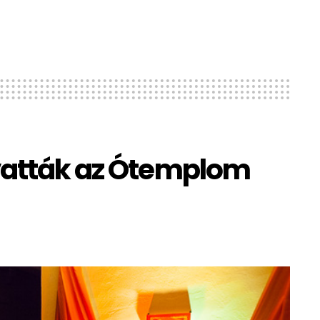
vatták az Ótemplom