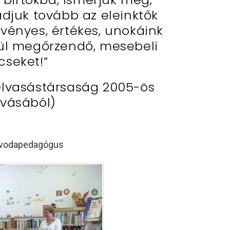
adjuk tovább az eleinktők
rvényes, értékes, unokáink
nül megőrzendő, mesebeli
cseket!”
Olvasástársaság 2005-ös
ívásából)
óvodapedagógus