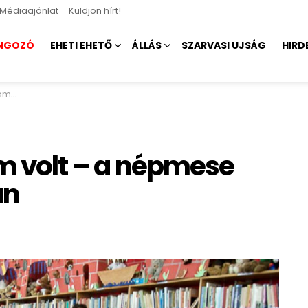
Médiaajánlat
Küldjön hírt!
NGOZÓ
EHETI EHETŐ
ÁLLÁS
SZARVASI UJSÁG
HIRD
óban
em volt – a népmese
an