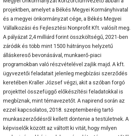
Megyei Önkormányzat konzorciumvezető abban a
projektben, amelyet a Békés Megyei Kormányhivatal
és a megyei önkormányzat cége, a Békés Megyei
Vállalkozási és Fejlesztési Nonprofit Kft. valósít meg.
A pályázat 2,4 milliárd forint összköltségű, 2021-ben
záródik és több mint 1500 hátrányos helyzetű
álláskereső bevonásával, munkaerő-piaci
programokban való részvételével zajlik majd. A kft.
ügyvezetői feladatait jelenleg megbízási szerződés
keretében Kraller József végzi, akit a szóban forgó
projekttel összefüggő előkészítési feladatokkal is
megbíznak, mint témavezetőt. A napirend során az
ezzel kapcsolatos, 2018. szeptemberéig tartó
munkaszerződésről kellett döntenie a testületnek. A
képviselők között az váltott ki vitát, hogy milyen