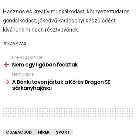
Hasznos és kreatív munkálkodást, környezettudatos
gondolkodást, jókedvű karácsonyi készülődést
kívánunk minden résztvevőnek!
SZARVAS
Previous article
See
more
Nem egy ligában fociztak
Next article
A Bánki tavon jártak a Körös Dragon SE
sárkányhajósai
CSABACSŰD
HÍREK
SPORT