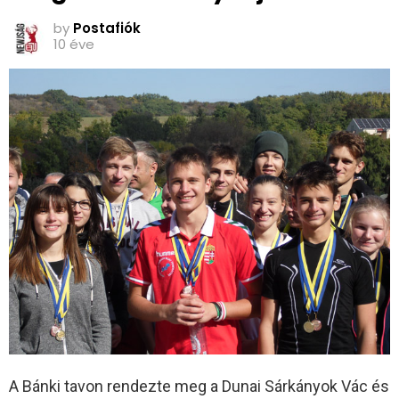
by
Postafiók
10 éve
A Bánki tavon rendezte meg a Dunai Sárkányok Vác és