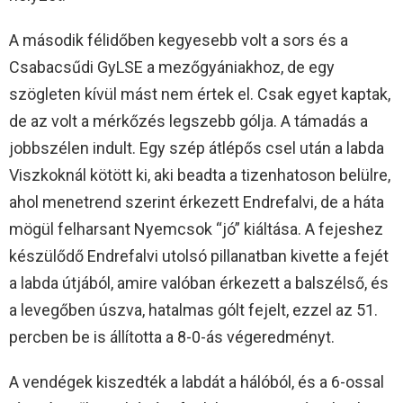
A második félidőben kegyesebb volt a sors és a
Csabacsűdi GyLSE a mezőgyániakhoz, de egy
szögleten kívül mást nem értek el. Csak egyet kaptak,
de az volt a mérkőzés legszebb gólja. A támadás a
jobbszélen indult. Egy szép átlépős csel után a labda
Viszkoknál kötött ki, aki beadta a tizenhatoson belülre,
ahol menetrend szerint érkezett Endrefalvi, de a háta
mögül felharsant Nyemcsok “jó” kiáltása. A fejeshez
készülődő Endrefalvi utolsó pillanatban kivette a fejét
a labda útjából, amire valóban érkezett a balszélső, és
a levegőben úszva, hatalmas gólt fejelt, ezzel az 51.
percben be is állította a 8-0-ás végeredményt.
A vendégek kiszedték a labdát a hálóból, és a 6-ossal