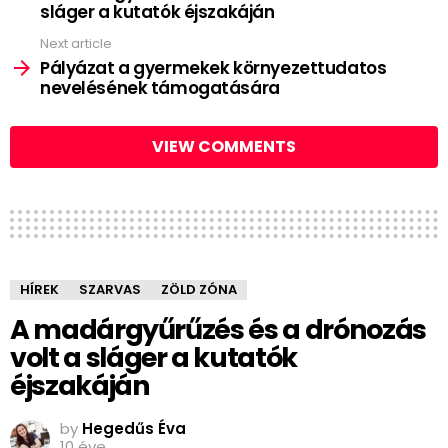
sláger a kutatók éjszakáján
Next article
Pályázat a gyermekek környezettudatos
nevelésének támogatására
VIEW COMMENTS
HÍREK
SZARVAS
ZÖLD ZÓNA
A madárgyűrűzés és a drónozás
volt a sláger a kutatók
éjszakáján
by
Hegedűs Éva
10 éve