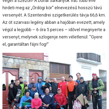
véget a szezon! A Dunai Sárkányok Vác több éve
hirdeti meg az „Ördögi kör” elnevezésű hosszú távú
versenyét. A Szentendrei szigetkerülés távja 66,6 km.
Az öt szarvasi legény abban a hajóban evezett, amely
végül a legjobb – 6 óra 5 perces – idővel megnyerte a
versenyt, melynek szlogenje nem véletlenül: “Gyere
el, garantáltan fájni fog!”