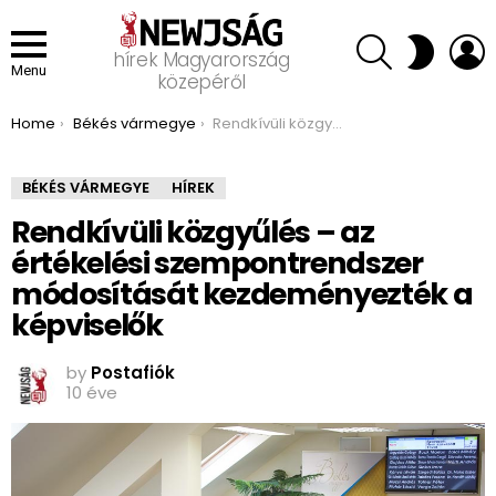
SEARCH
L
SWITCH
hírek Magyarország
SKIN
Menu
közepéről
You are here:
Home
Békés vármegye
Rendkívüli közgyűlés – az értékelési szempontrendszer módosítását kezdeményezték a képviselők
BÉKÉS VÁRMEGYE
HÍREK
Rendkívüli közgyűlés – az
értékelési szempontrendszer
módosítását kezdeményezték a
képviselők
by
Postafiók
10 éve