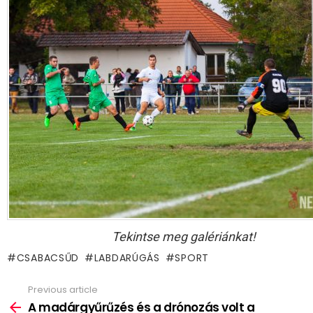
Tekintse meg galériánkat!
CSABACSŰD
LABDARÚGÁS
SPORT
Previous article
See
more
A madárgyűrűzés és a drónozás volt a