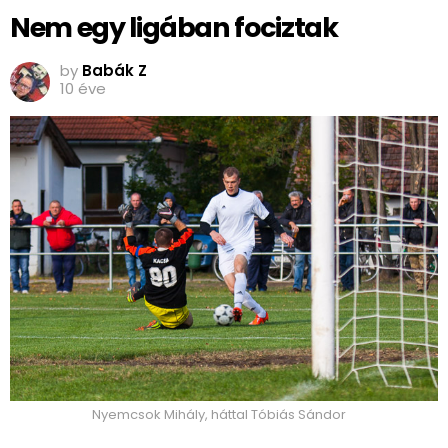
Nem egy ligában fociztak
by
Babák Z
10 éve
Nyemcsok Mihály, háttal Tóbiás Sándor