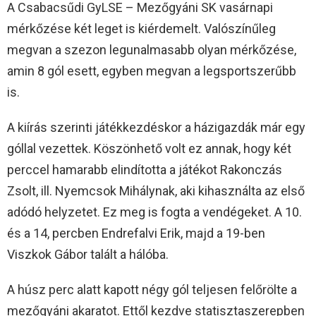
A Csabacsűdi GyLSE – Mezőgyáni SK vasárnapi
mérkőzése két leget is kiérdemelt. Valószínűleg
megvan a szezon legunalmasabb olyan mérkőzése,
amin 8 gól esett, egyben megvan a legsportszerűbb
is.
A kiírás szerinti játékkezdéskor a házigazdák már egy
góllal vezettek. Köszönhető volt ez annak, hogy két
perccel hamarabb elindította a játékot Rakonczás
Zsolt, ill. Nyemcsok Mihálynak, aki kihasználta az első
adódó helyzetet. Ez meg is fogta a vendégeket. A 10.
és a 14, percben Endrefalvi Erik, majd a 19-ben
Viszkok Gábor talált a hálóba.
A húsz perc alatt kapott négy gól teljesen felőrölte a
mezőgyáni akaratot. Ettől kezdve statisztaszerepben