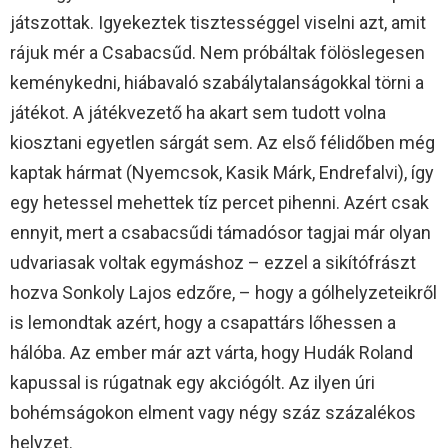
játszottak. Igyekeztek tisztességgel viselni azt, amit
rájuk mér a Csabacsűd. Nem próbáltak fölöslegesen
keménykedni, hiábavaló szabálytalanságokkal törni a
játékot. A játékvezető ha akart sem tudott volna
kiosztani egyetlen sárgát sem. Az első félidőben még
kaptak hármat (Nyemcsok, Kasik Márk, Endrefalvi), így
egy hetessel mehettek tíz percet pihenni. Azért csak
ennyit, mert a csabacsűdi támadósor tagjai már olyan
udvariasak voltak egymáshoz – ezzel a sikítófrászt
hozva Sonkoly Lajos edzőre, – hogy a gólhelyzeteikről
is lemondtak azért, hogy a csapattárs lőhessen a
hálóba. Az ember már azt várta, hogy Hudák Roland
kapussal is rúgatnak egy akciógólt. Az ilyen úri
bohémságokon elment vagy négy száz százalékos
helyzet.