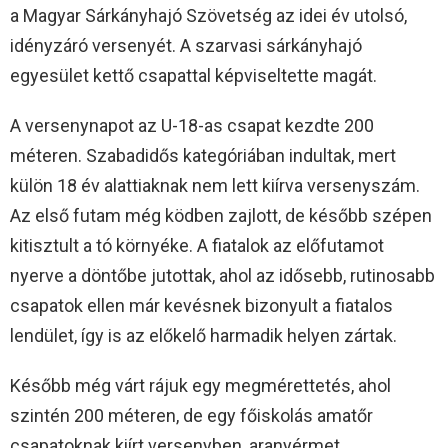
a Magyar Sárkányhajó Szövetség az idei év utolsó,
idényzáró versenyét. A szarvasi sárkányhajó
egyesület kettő csapattal képviseltette magát.
A versenynapot az U-18-as csapat kezdte 200
méteren. Szabadidős kategóriában indultak, mert
külön 18 év alattiaknak nem lett kiírva versenyszám.
Az első futam még ködben zajlott, de később szépen
kitisztult a tó környéke. A fiatalok az előfutamot
nyerve a döntőbe jutottak, ahol az idősebb, rutinosabb
csapatok ellen már kevésnek bizonyult a fiatalos
lendület, így is az előkelő harmadik helyen zártak.
Később még várt rájuk egy megmérettetés, ahol
szintén 200 méteren, de egy főiskolás amatőr
csapatoknak kiírt versenyben, aranyérmet