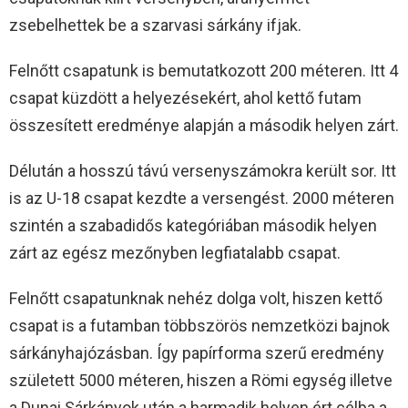
zsebelhettek be a szarvasi sárkány ifjak.
Felnőtt csapatunk is bemutatkozott 200 méteren. Itt 4
csapat küzdött a helyezésekért, ahol kettő futam
összesített eredménye alapján a második helyen zárt.
Délután a hosszú távú versenyszámokra került sor. Itt
is az U-18 csapat kezdte a versengést. 2000 méteren
szintén a szabadidős kategóriában második helyen
zárt az egész mezőnyben legfiatalabb csapat.
Felnőtt csapatunknak nehéz dolga volt, hiszen kettő
csapat is a futamban többszörös nemzetközi bajnok
sárkányhajózásban. Így papírforma szerű eredmény
született 5000 méteren, hiszen a Römi egység illetve
a Dunai Sárkányok után a harmadik helyen ért célba a