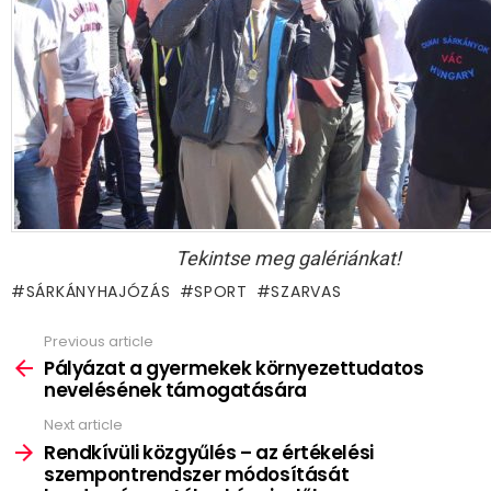
Tekintse meg galériánkat!
SÁRKÁNYHAJÓZÁS
SPORT
SZARVAS
Previous article
See
more
Pályázat a gyermekek környezettudatos
nevelésének támogatására
Next article
Rendkívüli közgyűlés – az értékelési
szempontrendszer módosítását