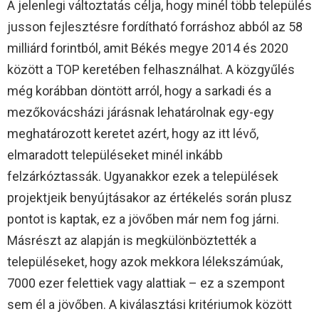
A jelenlegi változtatás célja, hogy minél több település
jusson fejlesztésre fordítható forráshoz abból az 58
milliárd forintból, amit Békés megye 2014 és 2020
között a TOP keretében felhasználhat. A közgyűlés
még korábban döntött arról, hogy a sarkadi és a
mezőkovácsházi járásnak lehatárolnak egy-egy
meghatározott keretet azért, hogy az itt lévő,
elmaradott településeket minél inkább
felzárkóztassák. Ugyanakkor ezek a települések
projektjeik benyújtásakor az értékelés során plusz
pontot is kaptak, ez a jövőben már nem fog járni.
Másrészt az alapján is megkülönböztették a
településeket, hogy azok mekkora lélekszámúak,
7000 ezer felettiek vagy alattiak – ez a szempont
sem él a jövőben. A kiválasztási kritériumok között