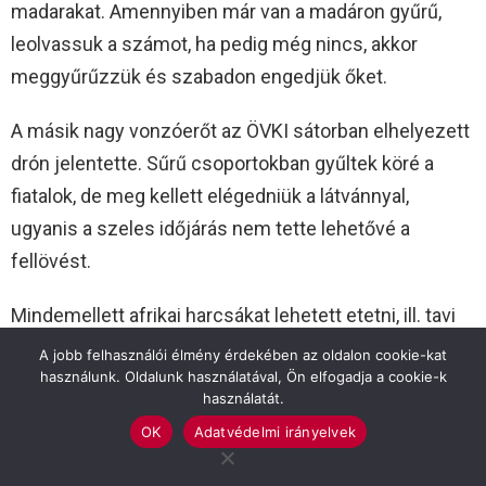
madarakat. Amennyiben már van a madáron gyűrű,
leolvassuk a számot, ha pedig még nincs, akkor
meggyűrűzzük és szabadon engedjük őket.
A másik nagy vonzóerőt az ÖVKI sátorban elhelyezett
drón jelentette. Sűrű csoportokban gyűltek köré a
fiatalok, de meg kellett elégedniük a látvánnyal,
ugyanis a szeles időjárás nem tette lehetővé a
fellövést.
Mindemellett afrikai harcsákat lehetett etetni, ill. tavi
bemutató próbahalászatra és dobóhálós halászatra is
A jobb felhasználói élmény érdekében az oldalon cookie-kat
használunk. Oldalunk használatával, Ön elfogadja a cookie-k
sor került. A laborban érdekes kísérletekbe és
használatát.
sejtvadászatba kapcsolódhattak be az érdeklődők, a
OK
Adatvédelmi irányelvek
központi helyszínen pedig rizshántolás, kreatív-és
gasztronómiai sarok várta a kilátogatókat.