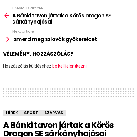
Previous article
See
more
A Bánki tavon jártak a Körös Dragon SE
sárkányhajósai
Next article
Ismerd meg szlovák gyökereidet!
VÉLEMÉNY, HOZZÁSZÓLÁS?
Hozzászólás küldéséhez
be kell jelentkezni
.
HÍREK
SPORT
SZARVAS
A Bánki tavon jártak a Körös
Dragon SE sárkányhajósai