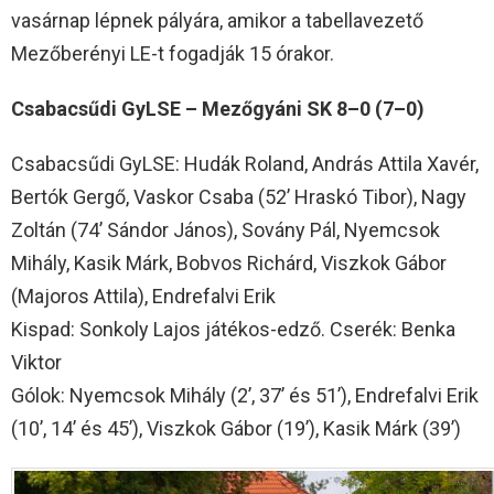
vasárnap lépnek pályára, amikor a tabellavezető
Mezőberényi LE-t fogadják 15 órakor.
Csabacsűdi GyLSE – Mezőgyáni SK 8–0 (7–0)
Csabacsűdi GyLSE: Hudák Roland, András Attila Xavér,
Bertók Gergő, Vaskor Csaba (52’ Hraskó Tibor), Nagy
Zoltán (74’ Sándor János), Sovány Pál, Nyemcsok
Mihály, Kasik Márk, Bobvos Richárd, Viszkok Gábor
(Majoros Attila), Endrefalvi Erik
Kispad: Sonkoly Lajos játékos-edző. Cserék: Benka
Viktor
Gólok: Nyemcsok Mihály (2’, 37’ és 51’), Endrefalvi Erik
(10’, 14’ és 45’), Viszkok Gábor (19’), Kasik Márk (39’)