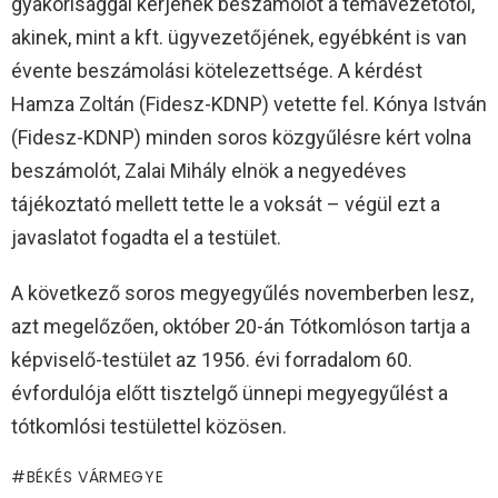
gyakorisággal kérjenek beszámolót a témavezetőtől,
akinek, mint a kft. ügyvezetőjének, egyébként is van
évente beszámolási kötelezettsége. A kérdést
Hamza Zoltán (Fidesz-KDNP) vetette fel. Kónya István
(Fidesz-KDNP) minden soros közgyűlésre kért volna
beszámolót, Zalai Mihály elnök a negyedéves
tájékoztató mellett tette le a voksát – végül ezt a
javaslatot fogadta el a testület.
A következő soros megyegyűlés novemberben lesz,
azt megelőzően, október 20-án Tótkomlóson tartja a
képviselő-testület az 1956. évi forradalom 60.
évfordulója előtt tisztelgő ünnepi megyegyűlést a
tótkomlósi testülettel közösen.
BÉKÉS VÁRMEGYE