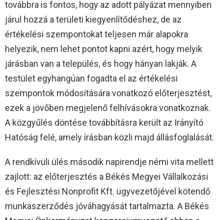
továbbra is fontos, hogy az adott pályázat mennyiben
járul hozzá a területi kiegyenlítődéshez, de az
értékelési szempontokat teljesen már alapokra
helyezik, nem lehet pontot kapni azért, hogy melyik
járásban van a település, és hogy hányan lakják. A
testület egyhangúan fogadta el az értékelési
szempontok módosítására vonatkozó előterjesztést,
ezek a jövőben megjelenő felhívásokra vonatkoznak.
A közgyűlés döntése továbbításra került az Irányító
Hatóság felé, amely írásban közli majd állásfoglalását.
A rendkívüli ülés második napirendje némi vita mellett
zajlott: az előterjesztés a Békés Megyei Vállalkozási
és Fejlesztési Nonprofit Kft. ügyvezetőjével kötendő
munkaszerződés jóváhagyását tartalmazta. A Békés