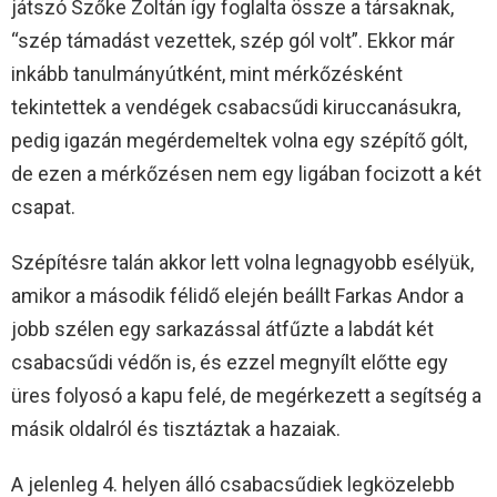
játszó Szőke Zoltán így foglalta össze a társaknak,
“szép támadást vezettek, szép gól volt”. Ekkor már
inkább tanulmányútként, mint mérkőzésként
tekintettek a vendégek csabacsűdi kiruccanásukra,
pedig igazán megérdemeltek volna egy szépítő gólt,
de ezen a mérkőzésen nem egy ligában focizott a két
csapat.
Szépítésre talán akkor lett volna legnagyobb esélyük,
amikor a második félidő elején beállt Farkas Andor a
jobb szélen egy sarkazással átfűzte a labdát két
csabacsűdi védőn is, és ezzel megnyílt előtte egy
üres folyosó a kapu felé, de megérkezett a segítség a
másik oldalról és tisztáztak a hazaiak.
A jelenleg 4. helyen álló csabacsűdiek legközelebb