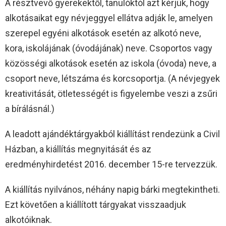
A résztvevő gyerekektől, tanulóktól azt kérjük, hogy
alkotásaikat egy névjeggyel ellátva adják le, amelyen
szerepel egyéni alkotások esetén az alkotó neve,
kora, iskolájának (óvodájának) neve. Csoportos vagy
közösségi alkotások esetén az iskola (óvoda) neve, a
csoport neve, létszáma és korcsoportja. (A névjegyek
kreativitását, ötletességét is figyelembe veszi a zsűri
a bírálásnál.)
A leadott ajándéktárgyakból kiállítást rendezünk a Civil
Házban, a kiállítás megnyitását és az
eredményhirdetést 2016. december 15-re tervezzük.
A kiállítás nyilvános, néhány napig bárki megtekintheti.
Ezt követően a kiállított tárgyakat visszaadjuk
alkotóiknak.