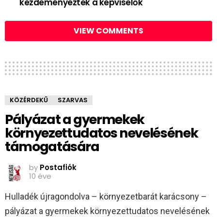
kezdeményezték a képviselők
VIEW COMMENTS
KÖZÉRDEKŰ
SZARVAS
Pályázat a gyermekek
környezettudatos nevelésének
támogatására
by
Postafiók
10 éve
Hulladék újragondolva – környezetbarát karácsony –
pályázat a gyermekek környezettudatos nevelésének