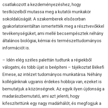
csatlakozott a kezdeményezéshez, hogy
testközelből mutassa meg a kutatói munkakör
sokoldalúságát. A szakemberek elsősorban
gyakorlatorientáltan ismertették meg a résztvevőkkel
tevékenységüket, ami mellé becsempésztek néhány
általános biológiai, kémiai és természettudományos
információt is.
– Idén elég széles palettán tudtunk a régiekből
válogatni, és több újat is beépíteni – tájékoztat Békefi
Emese, az intézet tudományos munkatársa. Néhány
kollégánknak ugyanis érdekes hobbija van, ezeket is
bemutatjuk a közönségnek. Az egyik ilyen újdonság a
madarászbemutató, ami azt jelenti, hogy
kifeszítettünk egy nagy madárhálót, és megfogjuk a