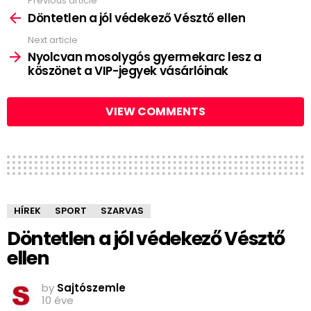
Previous article
See
more
Döntetlen a jól védekező Vésztő ellen
Next article
Nyolcvan mosolygós gyermekarc lesz a
köszönet a VIP-jegyek vásárlóinak
VIEW COMMENTS
HÍREK
SPORT
SZARVAS
Döntetlen a jól védekező Vésztő
ellen
by
Sajtószemle
10 éve