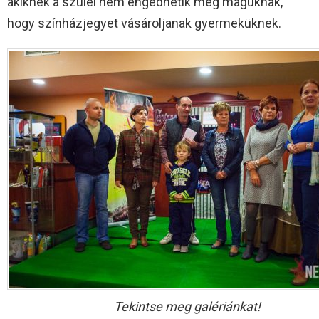
akiknek a szülei nem engedhetik meg maguknak,
hogy színházjegyet vásároljanak gyermeküknek.
Tekintse meg galériánkat!