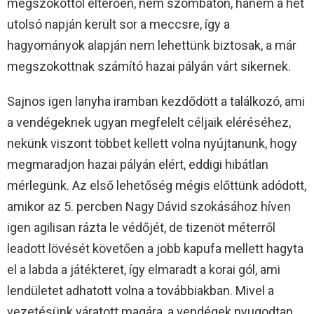
megszokottól eltérően, nem szombaton, hanem a hét
utolsó napján került sor a meccsre, így a
hagyományok alapján nem lehettünk biztosak, a már
megszokottnak számító hazai pályán várt sikernek.
Sajnos igen lanyha iramban kezdődött a találkozó, ami
a vendégeknek ugyan megfelelt céljaik eléréséhez,
nekünk viszont többet kellett volna nyújtanunk, hogy
megmaradjon hazai pályán elért, eddigi hibátlan
mérlegünk. Az első lehetőség mégis előttünk adódott,
amikor az 5. percben Nagy Dávid szokásához híven
igen agilisan rázta le védőjét, de tizenöt méterről
leadott lövését követően a jobb kapufa mellett hagyta
el a labda a játékteret, így elmaradt a korai gól, ami
lendületet adhatott volna a továbbiakban. Mivel a
vezetésünk váratott magára, a vendégek nyugodtan