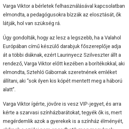
Varga Viktor a bérletek felhasználásával kapcsolatban
elmondta, a pedagógusokra bízzák az elosztását, ők
látják, hol van szükség rá.
Úgy gondolták, hogy az lesz a legszebb, ha a Valahol
Európában című készülő darabjuk főszereplője adja
át a többi diáknak, ezért Laurinyecz Szilveszter állt a
rendező, Varga Viktor előtt kezében a borítékokkal, aki
elmondta, Sztehló Gábornak szeretnének emléket
állítani, aki “sok ilyen kis kópét mentett meg a háború
alatt”.
Varga Viktor ígérte, jövőre is vesz VIP-jegyet, és arra
kérte a szarvasi színházbarátokat, tegyék ők is, mert
megérdemlik azok a gyerekek is a színház élményét,