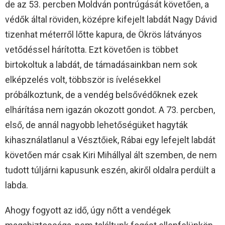
de az 53. percben Moldván pontrúgását követően, a
védők által röviden, középre kifejelt labdát Nagy Dávid
tizenhat méterről lőtte kapura, de Ökrös látványos
vetődéssel hárította. Ezt követően is többet
birtokoltuk a labdát, de támadásainkban nem sok
elképzelés volt, többször is ívelésekkel
próbálkoztunk, de a vendég belsővédőknek ezek
elhárítása nem igazán okozott gondot. A 73. percben,
első, de annál nagyobb lehetőségüket hagyták
kihasználatlanul a Vésztőiek, Rábai egy lefejelt labdát
követően már csak Kiri Mihállyal ált szemben, de nem
tudott túljárni kapusunk eszén, akiről oldalra perdült a
labda.
Ahogy fogyott az idő, úgy nőtt a vendégek