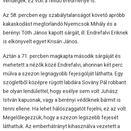
vendégek. Ez volt a félidő eredménye is.
Az 58. percben egy szabálytalanságot követő apróbb
kakaskodást megtorlandó Nyemcsok Mihály és a
berényi Tóth János kapott sárgát, ill. Endrefalvi Eriknek
is elkönyvelt egyet Krisán János.
Aztán a 71. percben magkapta második sárgáját és
mehetett a nézők közé Endrefalvi, ahonnan két perc
múlva a szezon legnagyobb fejesgólját láthatta. Egy
szögletből középre rúgott labdára Sovány Pál robbant
be olyan lendülettel, hogy esélye sem volt Juhász
István kapusnak, vagy a berényi védőknek bármit is
tenni ellene. Ha lehet hálószaggatót fejelni, ez az volt.
Megelőlegezzük, hogy a szezon legszebb fejesét
láthattuk. Az emberhátrányt kihasználva vezetett a