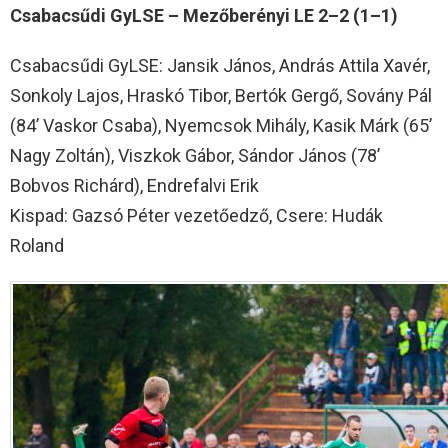
Csabacsűdi GyLSE – Mezőberényi LE 2–2 (1–1)
Csabacsűdi GyLSE: Jansik János, András Attila Xavér,
Sonkoly Lajos, Hraskó Tibor, Bertók Gergő, Sovány Pál
(84’ Vaskor Csaba), Nyemcsok Mihály, Kasik Márk (65’
Nagy Zoltán), Viszkok Gábor, Sándor János (78’
Bobvos Richárd), Endrefalvi Erik
Kispad: Gazsó Péter vezetőedző, Csere: Hudák
Roland