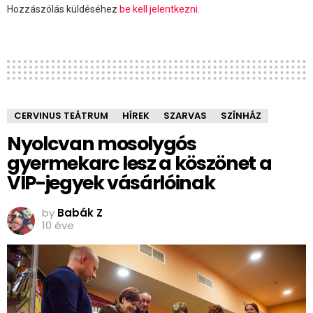
Hozzászólás küldéséhez
be kell jelentkezni
.
CERVINUS TEÁTRUM
HÍREK
SZARVAS
SZÍNHÁZ
Nyolcvan mosolygós
gyermekarc lesz a köszönet a
VIP-jegyek vásárlóinak
by
Babák Z
10 éve