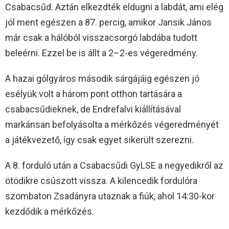
Csabacsűd. Aztán elkezdték eldugni a labdát, ami elég
jól ment egészen a 87. percig, amikor Jansik János
már csak a hálóból visszacsorgó labdába tudott
beleérni. Ezzel be is állt a 2–2-es végeredmény.
A hazai gólgyáros második sárgájáig egészen jó
esélyük volt a három pont otthon tartására a
csabacsűdieknek, de Endrefalvi kiállításával
markánsan befolyásolta a mérkőzés végeredményét
a játékvezető, így csak egyet sikerült szerezni.
A 8. forduló után a Csabacsűdi GyLSE a negyedikről az
ötödikre csúszott vissza. A kilencedik fordulóra
szombaton Zsadányra utaznak a fiúk, ahol 14:30-kor
kezdődik a mérkőzés.