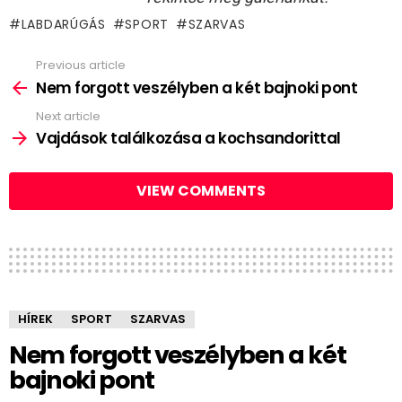
LABDARÚGÁS
SPORT
SZARVAS
Previous article
See
more
Nem forgott veszélyben a két bajnoki pont
Next article
Vajdások találkozása a kochsandorittal
VIEW COMMENTS
HÍREK
SPORT
SZARVAS
Nem forgott veszélyben a két
bajnoki pont