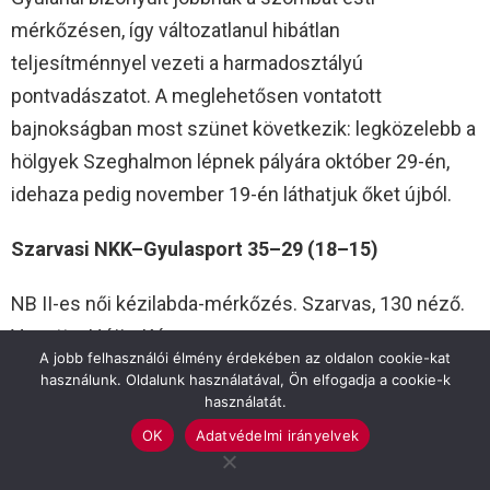
mérkőzésen, így változatlanul hibátlan
teljesítménnyel vezeti a harmadosztályú
pontvadászatot. A meglehetősen vontatott
bajnokságban most szünet következik: legközelebb a
hölgyek Szeghalmon lépnek pályára október 29-én,
idehaza pedig november 19-én láthatjuk őket újból.
Szarvasi NKK–Gyulasport 35–29 (18–15)
NB II-es női kézilabda-mérkőzés. Szarvas, 130 néző.
Vezette: Héjja, Kónya.
A jobb felhasználói élmény érdekében az oldalon cookie-kat
használunk. Oldalunk használatával, Ön elfogadja a cookie-k
Szarvas: Ádász – BUZÁSI 9, Takács 2, Szabó T. 1 (1),
használatát.
Raffai-Such 7 (6), Balogh V. 7, Zelei. Csere: Kasik,
OK
Adatvédelmi irányelvek
LABÁT (kapusok), Szőke Zs., Vuletics 5, KOCSIS 4.
Edző: Száva Flórián.