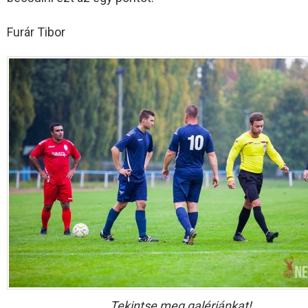
Furár Tibor
Tekintse meg galériánkat!