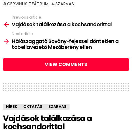
CERVINUS TEÁTRUM
SZARVAS
Previous article
See
more
Vajdások találkozása a kochsandorittal
Next article
Hálószaggató Sovány-fejessel döntetlen a
tabellavezető Mezőberény ellen
VIEW COMMENTS
HÍREK
OKTATÁS
SZARVAS
Vajdások találkozása a
kochsandorittal