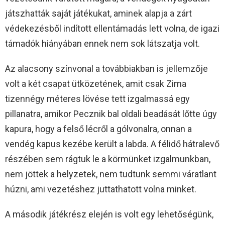
játszhatták saját játékukat, aminek alapja a zárt
védekezésből indított ellentámadás lett volna, de igazi
támadók hiányában ennek nem sok látszatja volt.
Az alacsony színvonal a továbbiakban is jellemzője
volt a két csapat ütközetének, amit csak Zima
tizennégy méteres lövése tett izgalmassá egy
pillanatra, amikor Pecznik bal oldali beadását lőtte úgy
kapura, hogy a felső lécről a gólvonalra, onnan a
vendég kapus kezébe került a labda. A félidő hátralevő
részében sem rágtuk le a körmünket izgalmunkban,
nem jöttek a helyzetek, nem tudtunk semmi váratlant
húzni, ami vezetéshez juttathatott volna minket.
A második játékrész elején is volt egy lehetőségünk,