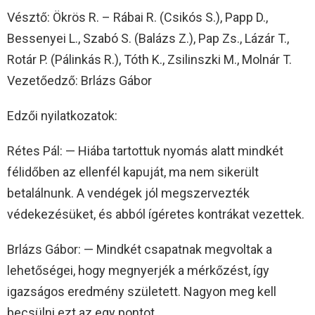
Vésztő: Ökrös R. – Rábai R. (Csikós S.), Papp D.,
Bessenyei L., Szabó S. (Balázs Z.), Pap Zs., Lázár T.,
Rotár P. (Pálinkás R.), Tóth K., Zsilinszki M., Molnár T.
Vezetőedző: Brlázs Gábor
Edzői nyilatkozatok:
Rétes Pál: — Hiába tartottuk nyomás alatt mindkét
félidőben az ellenfél kapuját, ma nem sikerült
betalálnunk. A vendégek jól megszervezték
védekezésüket, és abból ígéretes kontrákat vezettek.
Brlázs Gábor: — Mindkét csapatnak megvoltak a
lehetőségei, hogy megnyerjék a mérkőzést, így
igazságos eredmény született. Nagyon meg kell
becsülni ezt az egy pontot.