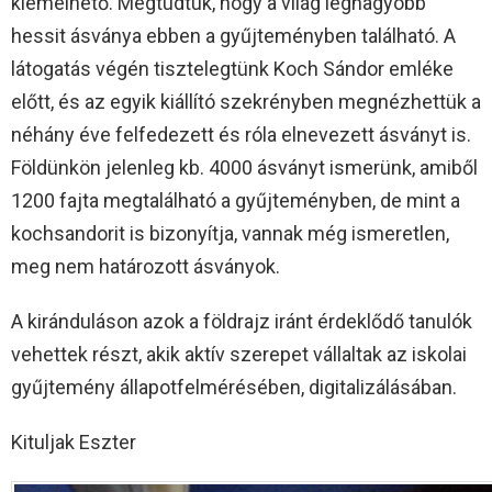
kiemelhető. Megtudtuk, hogy a világ legnagyobb
hessit ásványa ebben a gyűjteményben található. A
látogatás végén tisztelegtünk Koch Sándor emléke
előtt, és az egyik kiállító szekrényben megnézhettük a
néhány éve felfedezett és róla elnevezett ásványt is.
Földünkön jelenleg kb. 4000 ásványt ismerünk, amiből
1200 fajta megtalálható a gyűjteményben, de mint a
kochsandorit is bizonyítja, vannak még ismeretlen,
meg nem határozott ásványok.
A kiránduláson azok a földrajz iránt érdeklődő tanulók
vehettek részt, akik aktív szerepet vállaltak az iskolai
gyűjtemény állapotfelmérésében, digitalizálásában.
Kituljak Eszter