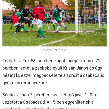
Sovány Pál gólja
Endrefalvi Erik 58. percben kapott sárgája után a 71.
percben ismét a zsebébe nyúlt Krisán János és úgy
nézett ki, ezzel megpecsételte a sorsát a csabacsűdi
győzelmi reményeknek.
Sándor János 7. percben szerzett góljával 1–0-ra
vezetett a Csabacsűd. A 15-ben egyenlítettek a