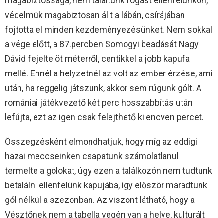
magabiztossága, nem találtunk fogást ellenfelünkön,
védelmük magabiztosan állt a lábán, csírájában
fojtotta el minden kezdeményezésünket. Nem sokkal
a vége előtt, a 87.percben Somogyi beadását Nagy
Dávid fejelte öt méterről, centikkel a jobb kapufa
mellé. Ennél a helyzetnél az volt az ember érzése, ami
után, ha reggelig játszunk, akkor sem rúgunk gólt. A
romániai játékvezető két perc hosszabbítás után
lefújta, ezt az igen csak felejthető kilencven percet.
Összegzésként elmondhatjuk, hogy míg az eddigi
hazai meccseinken csapatunk számolatlanul
termelte a gólokat, úgy ezen a találkozón nem tudtunk
betalálni ellenfelünk kapujába, így először maradtunk
gól nélkül a szezonban. Az viszont látható, hogy a
Vésztőnek nem a tabella végén van a helye, kulturált