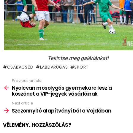
Tekintse meg galériánkat!
CSABACSŰD
LABDARÚGÁS
SPORT
Previous article
See
more
Nyolcvan mosolygós gyermekarc lesz a
köszönet a VIP-jegyek vásárlóinak
Next article
Szezonnyitó alapítványi bál a Vajdában
VÉLEMÉNY, HOZZÁSZÓLÁS?