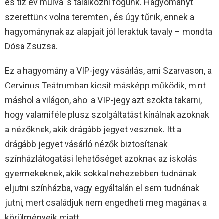
és tíz év múlva is találkozni fogunk. Hagyományt
szerettünk volna teremteni, és úgy tűnik, ennek a
hagyománynak az alapjait jól leraktuk tavaly – mondta
Dósa Zsuzsa.
Ez a hagyomány a VIP-jegy vásárlás, ami Szarvason, a
Cervinus Teátrumban kicsit másképp működik, mint
máshol a világon, ahol a VIP-jegy azt szokta takarni,
hogy valamiféle plusz szolgáltatást kínálnak azoknak
a nézőknek, akik drágább jegyet vesznek. Itt a
drágább jegyet vásárló nézők biztosítanak
színházlátogatási lehetőséget azoknak az iskolás
gyermekeknek, akik sokkal nehezebben tudnának
eljutni színházba, vagy egyáltalán el sem tudnának
jutni, mert családjuk nem engedheti meg magának a
körülményeik miatt.