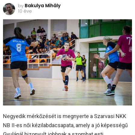
by
Bakulya Mihály
10 éve
Negyedik mérkőzését is megnyerte a Szarvasi NKK
NB II-es női kézilabdacsapata, amely a jó képességű
Gyulánál bizonyult jobbnak a szombat esti