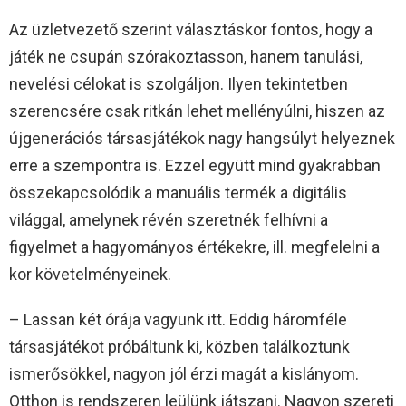
Az üzletvezető szerint választáskor fontos, hogy a
játék ne csupán szórakoztasson, hanem tanulási,
nevelési célokat is szolgáljon. Ilyen tekintetben
szerencsére csak ritkán lehet mellényúlni, hiszen az
újgenerációs társasjátékok nagy hangsúlyt helyeznek
erre a szempontra is. Ezzel együtt mind gyakrabban
összekapcsolódik a manuális termék a digitális
világgal, amelynek révén szeretnék felhívni a
figyelmet a hagyományos értékekre, ill. megfelelni a
kor követelményeinek.
– Lassan két órája vagyunk itt. Eddig háromféle
társasjátékot próbáltunk ki, közben találkoztunk
ismerősökkel, nagyon jól érzi magát a kislányom.
Otthon is rendszeren leülünk játszani. Nagyon szereti