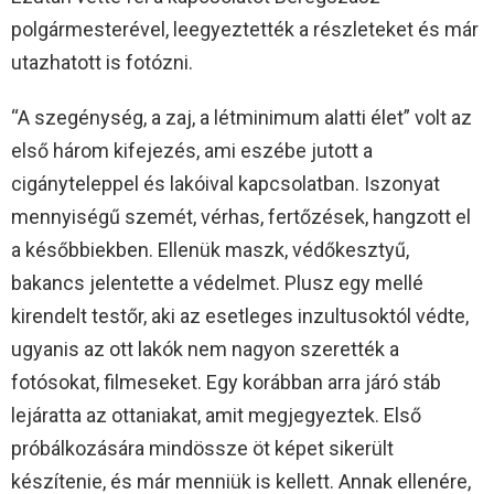
polgármesterével, leegyeztették a részleteket és már
utazhatott is fotózni.
“A szegénység, a zaj, a létminimum alatti élet” volt az
első három kifejezés, ami eszébe jutott a
cigányteleppel és lakóival kapcsolatban. Iszonyat
mennyiségű szemét, vérhas, fertőzések, hangzott el
a későbbiekben. Ellenük maszk, védőkesztyű,
bakancs jelentette a védelmet. Plusz egy mellé
kirendelt testőr, aki az esetleges inzultusoktól védte,
ugyanis az ott lakók nem nagyon szerették a
fotósokat, filmeseket. Egy korábban arra járó stáb
lejáratta az ottaniakat, amit megjegyeztek. Első
próbálkozására mindössze öt képet sikerült
készítenie, és már menniük is kellett. Annak ellenére,