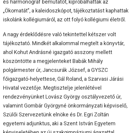
és harmonográf bemutatót, kipróbálhatták az
„Ökomatát”, a kaleidoszkópot, tájékoztatást kaphattak
iskolánk kollégiumáról, az ott folyó kollégiumi életről.
A nagy érdeklődésre való tekintettel kétszer volt
tájékoztató. Mindkét alkalommal megtelt a könyvtár,
ahol Kohut Andrásné igazgató asszony mellett
köszöntötte a megjelenteket Babák Mihály
polgármester úr, Jancsurák József, a GYSZC
főigazgató-helyettese, Gál Roland, a Szarvasi Járási
Hivatal vezetője. Megtisztelje jelenlétével
rendezvényünket Lovász György osztályvezető úr,
valamint Gombár Györgyné önkormányzati képviselő,
Szülői Szervezetünk elnöke és Dr. Egri Zoltán
egyetemi adjunktus, aki a Szent István Egyetem
képviseletében az új szakgimnáziumi ágazattal