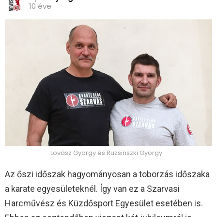
10 éve
Lovász György és Ruzsinszki György
Az őszi időszak hagyományosan a toborzás időszaka
a karate egyesületeknél. Így van ez a Szarvasi
Harcművész és Küzdősport Egyesület esetében is.