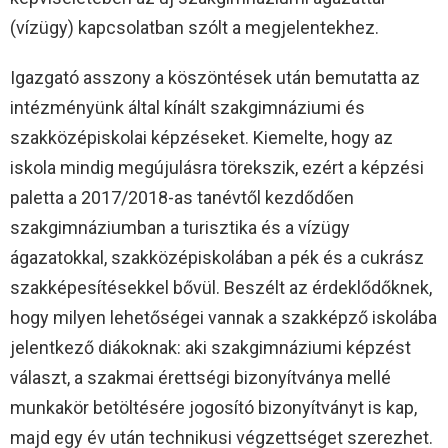
(vízügy) kapcsolatban szólt a megjelentekhez.
Igazgató asszony a köszöntések után bemutatta az
intézményünk által kínált szakgimnáziumi és
szakközépiskolai képzéseket. Kiemelte, hogy az
iskola mindig megújulásra törekszik, ezért a képzési
paletta a 2017/2018-as tanévtől kezdődően
szakgimnáziumban a turisztika és a vízügy
ágazatokkal, szakközépiskolában a pék és a cukrász
szakképesítésekkel bővül. Beszélt az érdeklődőknek,
hogy milyen lehetőségei vannak a szakképző iskolába
jelentkező diákoknak: aki szakgimnáziumi képzést
választ, a szakmai érettségi bizonyítványa mellé
munkakör betöltésére jogosító bizonyítványt is kap,
majd egy év után technikusi végzettséget szerezhet.