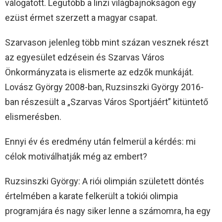
válogatott. Legutóbb a linzi világbajnokságon egy
ezüst érmet szerzett a magyar csapat.
Szarvason jelenleg több mint százan vesznek részt
az egyesület edzésein és Szarvas Város
Önkormányzata is elismerte az edzők munkáját.
Lovász György 2008-ban, Ruzsinszki György 2016-
ban részesült a „Szarvas Város Sportjáért” kitüntető
elismerésben.
Ennyi év és eredmény után felmerül a kérdés: mi
célok motiválhatják még az embert?
Ruzsinszki György: A riói olimpián született döntés
értelmében a karate felkerült a tokiói olimpia
programjára és nagy siker lenne a számomra, ha egy