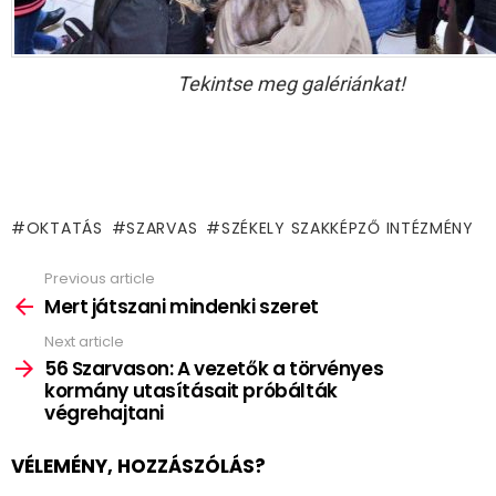
Tekintse meg galériánkat!
OKTATÁS
SZARVAS
SZÉKELY SZAKKÉPZŐ INTÉZMÉNY
Previous article
See
more
Mert játszani mindenki szeret
Next article
56 Szarvason: A vezetők a törvényes
kormány utasításait próbálták
végrehajtani
VÉLEMÉNY, HOZZÁSZÓLÁS?