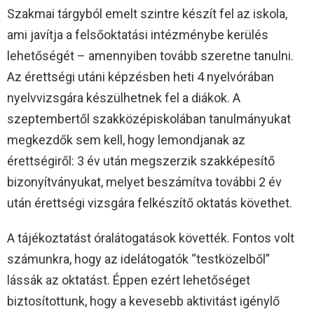
Szakmai tárgyból emelt szintre készít fel az iskola,
ami javítja a felsőoktatási intézménybe kerülés
lehetőségét – amennyiben tovább szeretne tanulni.
Az érettségi utáni képzésben heti 4 nyelvórában
nyelvvizsgára készülhetnek fel a diákok. A
szeptembertől szakközépiskolában tanulmányukat
megkezdők sem kell, hogy lemondjanak az
érettségiről: 3 év után megszerzik szakképesítő
bizonyítványukat, melyet beszámítva további 2 év
után érettségi vizsgára felkészítő oktatás követhet.
A tájékoztatást óralátogatások követték. Fontos volt
számunkra, hogy az idelátogatók “testközelből”
lássák az oktatást. Éppen ezért lehetőséget
biztosítottunk, hogy a kevesebb aktivitást igénylő