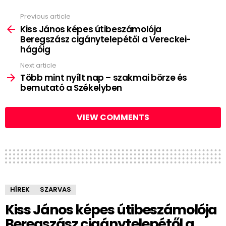
Previous article
See
more
Kiss János képes útibeszámolója
Beregszász cigánytelepétől a Vereckei-
hágóig
Next article
Több mint nyílt nap – szakmai börze és
bemutató a Székelyben
VIEW COMMENTS
HÍREK
SZARVAS
Kiss János képes útibeszámolója
Beregszász cigánytelepétől a