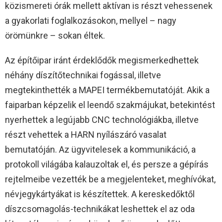
közismereti órák mellett aktívan is részt vehessenek
a gyakorlati foglalkozásokon, mellyel – nagy
örömünkre – sokan éltek.
Az építőipar iránt érdeklődők megismerkedhettek
néhány díszítőtechnikai fogással, illetve
megtekinthették a MAPEI termékbemutatóját. Akik a
faiparban képzelik el leendő szakmájukat, betekintést
nyerhettek a legújabb CNC technológiákba, illetve
részt vehettek a HARN nyílászáró vasalat
bemutatóján. Az ügyvitelesek a kommunikáció, a
protokoll világába kalauzoltak el, és persze a gépírás
rejtelmeibe vezették be a megjelenteket, meghívókat,
névjegykártyákat is készítettek. A kereskedőktől
díszcsomagolás-technikákat leshettek el az oda