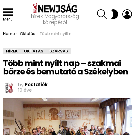
SEARCH
L
SWITCH
hírek Magyarország
SKIN
Menu
közepéről
You are here:
Home
Oktatás
Több mint nyílt nap – szakmai börze és bemutató a Székelyben
HÍREK
OKTATÁS
SZARVAS
Több mint nyílt nap – szakmai
börze és bemutató a Székelyben
by
Postafiók
10 éve