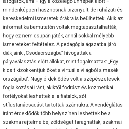
látogatók, ami – így a közelegő ünnepek előtt –
mindenképpen hasznosnak bizonyult, de ruházati és
kereskedelmi ismeretek órákra is beülhettek. Akik az
informatika bemutatón voltak megtapasztalhatták,
hogy ez nem csupán játék, annál sokkal mélyebb
ismereteket feltételez. A pedagógia ágazatba járó
diákjaink „Csodaországba” hívogatták a
pályaválasztás előtt állókat, mint fogalmaztak: „Egy
kicsit kizökkentjük őket a virtuális világból a mesék
országába”. Nagy érdeklődés volt a szépészetesek
foglalkozásai iránt, akiktől fodrász és kozmetikai
fortélyokat leshettek el a fiatalok, sőt
stílustanácsadást tartottak számukra. A vendéglátás
iránt érdeklődők több helyszínen leshettek be a
szakma rejtelmeibe, zöldséget faraghattak, szakmai