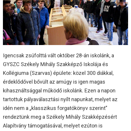
Igencsak zsúfolttá vált október 28-án iskolánk, a
GYSZC Székely Mihály Szakképző Iskolája és
Kollégiuma (Szarvas) épülete: közel 300 diákkal,
érdeklődővel bővült az amúgy is igen magas
kihasználtsággal működő iskolánk. Ezen a napon
tartottuk pályaválasztási nyílt napunkat, melyet az
idén nem a „klasszikus forgatókönyv szerint”
rendeztünk meg a Székely Mihály Szakképzésért
Alapítvány támogatásával, melyet ezúton is