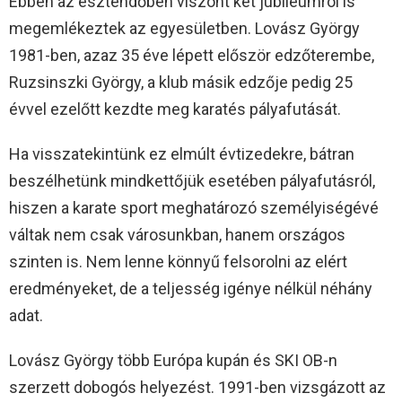
Ebben az esztendőben viszont két jubileumról is
megemlékeztek az egyesületben. Lovász György
1981-ben, azaz 35 éve lépett először edzőterembe,
Ruzsinszki György, a klub másik edzője pedig 25
évvel ezelőtt kezdte meg karatés pályafutását.
Ha visszatekintünk ez elmúlt évtizedekre, bátran
beszélhetünk mindkettőjük esetében pályafutásról,
hiszen a karate sport meghatározó személyiségévé
váltak nem csak városunkban, hanem országos
szinten is. Nem lenne könnyű felsorolni az elért
eredményeket, de a teljesség igénye nélkül néhány
adat.
Lovász György több Európa kupán és SKI OB-n
szerzett dobogós helyezést. 1991-ben vizsgázott az