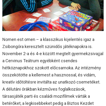
Nomen est omen – a klasszikus kijelentés igaz a
Zsibongóra keresztelt szünidős játéknapokra is.
November 2-a és 4-e között megtelt gyermekzsivajjal
a Cervinus Teátrum egyébként csendes
hétköznapokhoz szokott előcsarnoka. Az intézmény
összekötötte a kellemest a hasznossal, és vidám,
kreatív időtöltésre invitálta az unatkozó csemetéket.
A délutáni órákban kézműves foglalkozások,
társasjáték parti és családi mozifilmek várták a
betérőket, a legkisebbeket pedig a Biztos Kezdet