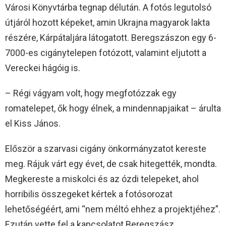
Városi Könyvtárba tegnap délután. A fotós legutolsó
útjáról hozott képeket, amin Ukrajna magyarok lakta
részére, Kárpátaljára látogatott. Beregszászon egy 6-
7000-es cigánytelepen fotózott, valamint eljutott a
Vereckei hágóig is.
– Régi vágyam volt, hogy megfotózzak egy
romatelepet, ők hogy élnek, a mindennapjaikat – árulta
el Kiss János.
Először a szarvasi cigány önkormányzatot kereste
meg. Rájuk várt egy évet, de csak hitegették, mondta.
Megkereste a miskolci és az ózdi telepeket, ahol
horribilis összegeket kértek a fotósorozat
lehetőségéért, ami “nem méltó ehhez a projektjéhez”.
Ezután vette fel a kapcsolatot Beregszász