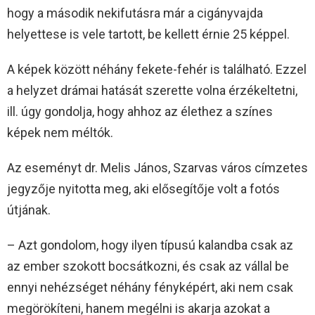
hogy a második nekifutásra már a cigányvajda
helyettese is vele tartott, be kellett érnie 25 képpel.
A képek között néhány fekete-fehér is található. Ezzel
a helyzet drámai hatását szerette volna érzékeltetni,
ill. úgy gondolja, hogy ahhoz az élethez a színes
képek nem méltók.
Az eseményt dr. Melis János, Szarvas város címzetes
jegyzője nyitotta meg, aki elősegítője volt a fotós
útjának.
– Azt gondolom, hogy ilyen típusú kalandba csak az
az ember szokott bocsátkozni, és csak az vállal be
ennyi nehézséget néhány fényképért, aki nem csak
megörökíteni, hanem megélni is akarja azokat a