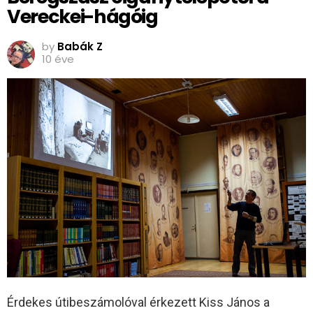
Vereckei-hágóig
by
Babák Z
10 éve
Érdekes útibeszámolóval érkezett Kiss János a