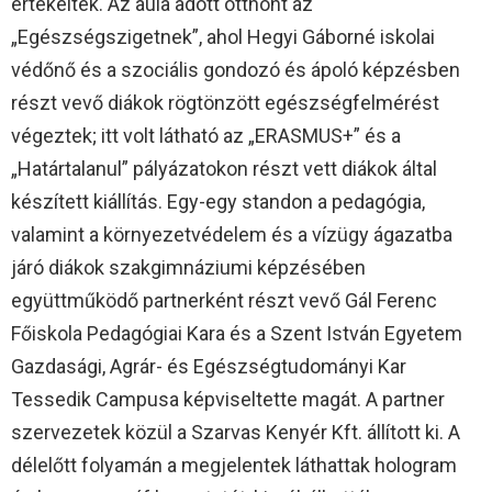
értékeltek. Az aula adott otthont az
„Egészségszigetnek”, ahol Hegyi Gáborné iskolai
védőnő és a szociális gondozó és ápoló képzésben
részt vevő diákok rögtönzött egészségfelmérést
végeztek; itt volt látható az „ERASMUS+” és a
„Határtalanul” pályázatokon részt vett diákok által
készített kiállítás. Egy-egy standon a pedagógia,
valamint a környezetvédelem és a vízügy ágazatba
járó diákok szakgimnáziumi képzésében
együttműködő partnerként részt vevő Gál Ferenc
Főiskola Pedagógiai Kara és a Szent István Egyetem
Gazdasági, Agrár- és Egészségtudományi Kar
Tessedik Campusa képviseltette magát. A partner
szervezetek közül a Szarvas Kenyér Kft. állított ki. A
délelőtt folyamán a megjelentek láthattak hologram