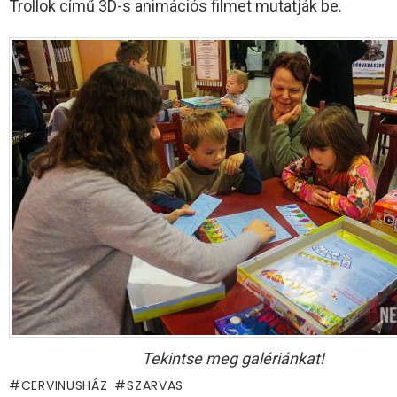
Trollok című 3D-s animációs filmet mutatják be.
Tekintse meg galériánkat!
CERVINUSHÁZ
SZARVAS