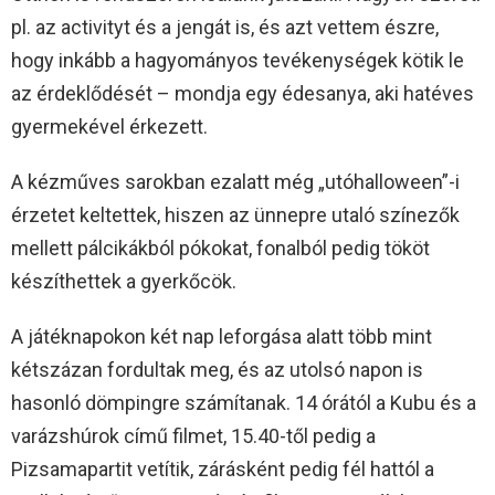
pl. az activityt és a jengát is, és azt vettem észre,
hogy inkább a hagyományos tevékenységek kötik le
az érdeklődését – mondja egy édesanya, aki hatéves
gyermekével érkezett.
A kézműves sarokban ezalatt még „utóhalloween”-i
érzetet keltettek, hiszen az ünnepre utaló színezők
mellett pálcikákból pókokat, fonalból pedig tököt
készíthettek a gyerkőcök.
A játéknapokon két nap leforgása alatt több mint
kétszázan fordultak meg, és az utolsó napon is
hasonló dömpingre számítanak. 14 órától a Kubu és a
varázshúrok című filmet, 15.40-től pedig a
Pizsamapartit vetítik, zárásként pedig fél hattól a