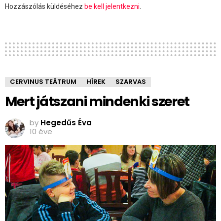
Hozzászólás küldéséhez
be kell jelentkezni
.
CERVINUS TEÁTRUM
HÍREK
SZARVAS
Mert játszani mindenki szeret
by
Hegedűs Éva
10 éve