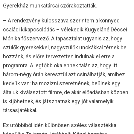
Gyerekház munkatársai szórakoztatták.
– A rendezvény kulcsszava szerintem a könnyed
családi kikapcsolódás – vélekedik Kugyeláné Décsei
Mónika főszervező. A tapasztalat ugyanis az, hogy
szülők gyerekekkel, nagyszülők unokákkal térnek be
hozzánk, és előre tervezetten indulnak el erre a
programra. A legfőbb oka ennek talán az, hogy itt
három-négy órán keresztül azt csinálhatják, amihez
kedvük van: ha mozizni szeretnének, beülnek egy
általuk kiválasztott filmre, de akár előadásban közben
is kijöhetnek, és játszhatnak egy jót valamelyik
társasjátékkal.
Ez utóbbiból idén különösen széles választékkal