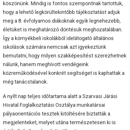
köszönünk. Mindig is fontos szempontnak tartottuk,
hogy a lehető legkörültekintőbb tájékoztatást adjuk
meg a 8. évfolyamos diákoknak egyik legnehezebb,
életüket is meghatározó döntésük meghozatalában.
Így a környékbeli iskolákból idelátogató általános
iskolások számára nemcsak azt igyekeztünk
bemutatni, hogy milyen szakképesítést szerezhetnek
nálunk, hanem meghívott vendégeink
közreműködésével konkrét segítséget is kaphattak a
még tanácstalanok.
A nyílt nap teljes időtartama alatt a Szarvasi Járási
Hivatal Foglalkoztatási Osztálya munkatársai
pályaorientációs tesztek kitöltésére biztatták a
megjelenteket, melyet utána természetesen ki is