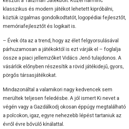
készült a Talizmán Játékbolt. Közel harminc
klasszikus és modern játékot lehetett kipróbálni,
köztük izgalmas gondolkodtatót, logopédiai fejlesztőt,
memóriafejlesztőt és logikait is.
– Évek óta az a trend, hogy az élet felgyorsulásával
párhuzamosan a játékoktól is ezt várják el – foglalja
össze a piaci jellemzőket Vidács Jenő tulajdonos. A
vásárlók előnyben részesítik a rövid játékidejű, gyors,
pörgős társasjátékokat.
Mindazonáltal a valamikori nagy kedvencek sem
merültek teljesen feledésbe. A jól ismert Ki nevet a
végén vagy a Gazdálkodj okosan éppúgy megtalálható
a polcokon, igaz, egyre nehezebb lépést tartaniuk az
évről évre bővülő kínálattal.