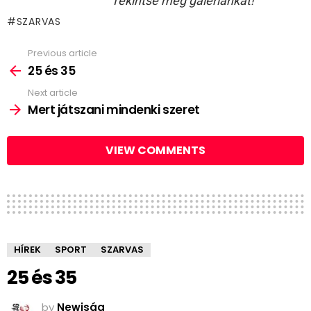
Tekintse meg galériánkat!
SZARVAS
Previous article
See
more
25 és 35
Next article
Mert játszani mindenki szeret
VIEW COMMENTS
HÍREK
SPORT
SZARVAS
25 és 35
by
Newjság