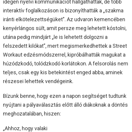
idegen nyelvi kommunikációt hallgathattak, de több
interaktív foglalkozáson is bizonyíthatták a „szakma
iránti elkötelezettségüket”. Az udvaron kemencében
kenyérlángos sült, amit persze meg lehetett kóstolni,
utána pedig mindjárt „le is lehetett dolgozni a
felszedett kilókat”, mert megismerkedhettek a Street
Workaut edzésmódszerrel, kipróbálhatták magukat a
húzódzkodó, tolódzkodó korlátokon. A felsorolás nem
teljes, csak egy kis betekintést enged abba, aminek
részesei lehettek vendégeink.
Bízunk benne, hogy ezen a napon segítséget tudtunk
nyújtani a pályaválasztás előtt álló diákoknak a döntés
meghozatalában, hiszen:
„Ahhoz, hogy valaki