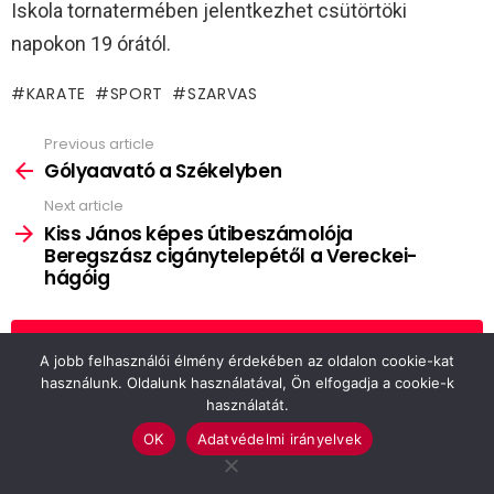
Iskola tornatermében jelentkezhet csütörtöki
napokon 19 órától.
KARATE
SPORT
SZARVAS
Previous article
See
more
Gólyaavató a Székelyben
Next article
Kiss János képes útibeszámolója
Beregszász cigánytelepétől a Vereckei-
hágóig
VIEW COMMENTS
A jobb felhasználói élmény érdekében az oldalon cookie-kat
használunk. Oldalunk használatával, Ön elfogadja a cookie-k
használatát.
OK
Adatvédelmi irányelvek