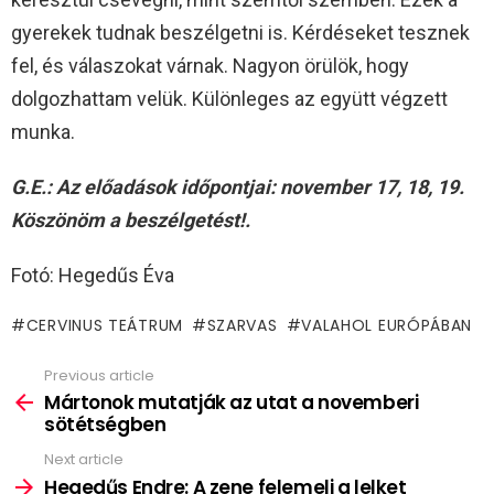
gyerekek tudnak beszélgetni is. Kérdéseket tesznek
fel, és válaszokat várnak. Nagyon örülök, hogy
dolgozhattam velük. Különleges az együtt végzett
munka.
G.E.: Az előadások időpontjai: november 17, 18, 19.
Köszönöm a beszélgetést!.
Fotó: Hegedűs Éva
CERVINUS TEÁTRUM
SZARVAS
VALAHOL EURÓPÁBAN
Previous article
See
more
Mártonok mutatják az utat a novemberi
sötétségben
Next article
Hegedűs Endre: A zene felemeli a lelket