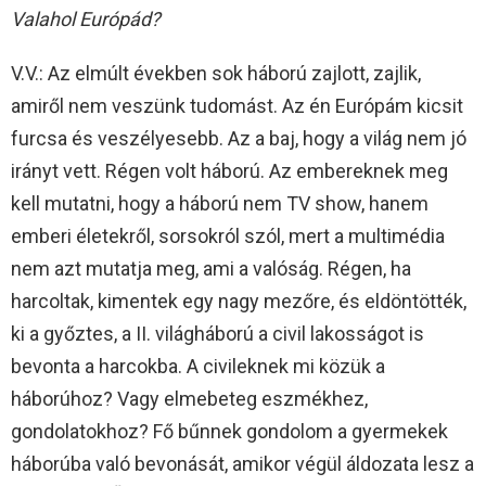
Valahol Európád?
V.V.: Az elmúlt években sok háború zajlott, zajlik,
amiről nem veszünk tudomást. Az én Európám kicsit
furcsa és veszélyesebb. Az a baj, hogy a világ nem jó
irányt vett. Régen volt háború. Az embereknek meg
kell mutatni, hogy a háború nem TV show, hanem
emberi életekről, sorsokról szól, mert a multimédia
nem azt mutatja meg, ami a valóság. Régen, ha
harcoltak, kimentek egy nagy mezőre, és eldöntötték,
ki a győztes, a II. világháború a civil lakosságot is
bevonta a harcokba. A civileknek mi közük a
háborúhoz? Vagy elmebeteg eszmékhez,
gondolatokhoz? Fő bűnnek gondolom a gyermekek
háborúba való bevonását, amikor végül áldozata lesz a