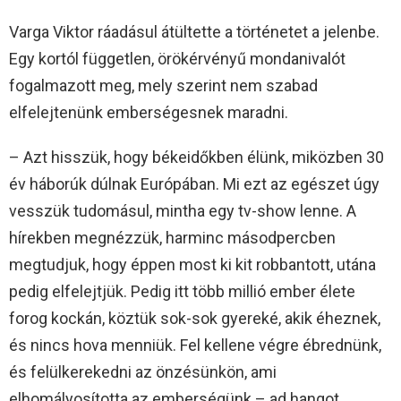
Varga Viktor ráadásul átültette a történetet a jelenbe.
Egy kortól független, örökérvényű mondanivalót
fogalmazott meg, mely szerint nem szabad
elfelejtenünk emberségesnek maradni.
– Azt hisszük, hogy békeidőkben élünk, miközben 30
év háborúk dúlnak Európában. Mi ezt az egészet úgy
vesszük tudomásul, mintha egy tv-show lenne. A
hírekben megnézzük, harminc másodpercben
megtudjuk, hogy éppen most ki kit robbantott, utána
pedig elfelejtjük. Pedig itt több millió ember élete
forog kockán, köztük sok-sok gyereké, akik éheznek,
és nincs hova menniük. Fel kellene végre ébrednünk,
és felülkerekedni az önzésünkön, ami
elhomályosította az emberségünk – ad hangot