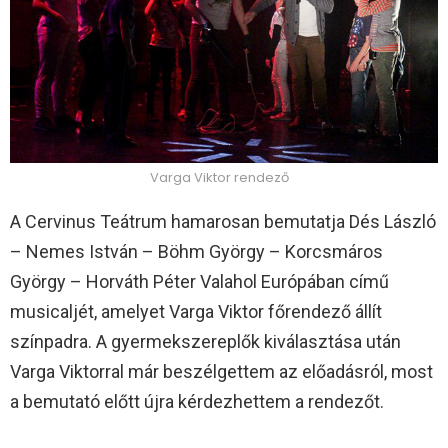
Varga Viktor rendező
A Cervinus Teátrum hamarosan bemutatja Dés László
– Nemes István – Böhm György – Korcsmáros
György – Horváth Péter Valahol Európában című
musicaljét, amelyet Varga Viktor főrendező állít
színpadra. A gyermekszereplők kiválasztása után
Varga Viktorral már beszélgettem az előadásról, most
a bemutató előtt újra kérdezhettem a rendezőt.