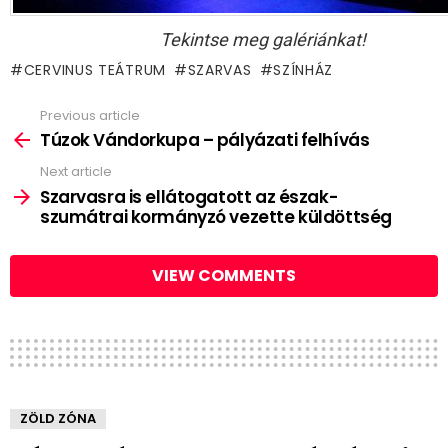
Tekintse meg galériánkat!
CERVINUS TEÁTRUM
SZARVAS
SZÍNHÁZ
Previous article
See
more
Túzok Vándorkupa – pályázati felhívás
Next article
Szarvasra is ellátogatott az észak-
szumátrai kormányzó vezette küldöttség
VIEW COMMENTS
ZÖLD ZÓNA