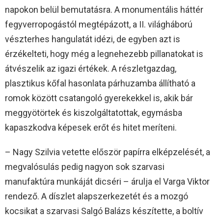
napokon belül bemutatásra. A monumentális háttér
fegyverropogástól megtépázott, a II. világháború
vészterhes hangulatát idézi, de egyben azt is
érzékelteti, hogy még a legnehezebb pillanatokat is
átvészelik az igazi értékek. A részletgazdag,
plasztikus kőfal hasonlata párhuzamba állítható a
romok között csatangoló gyerekekkel is, akik bár
meggyötörtek és kiszolgáltatottak, egymásba
kapaszkodva képesek erőt és hitet meríteni.
– Nagy Szilvia vetette először papírra elképzelését, a
megvalósulás pedig nagyon sok szarvasi
manufaktúra munkáját dicséri – árulja el Varga Viktor
rendező. A díszlet alapszerkezetét és a mozgó
kocsikat a szarvasi Salgó Balázs készítette, a boltív