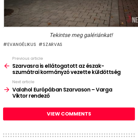
Tekintse meg galériánkat!
EVANGÉLIKUS
SZARVAS
Previous article
See
more
Szarvasra is ellátogatott az észak-
szumátrai kormányzó vezette küldöttség
Next article
Valahol Európában Szarvason – Varga
Viktor rendező
VIEW COMMENTS