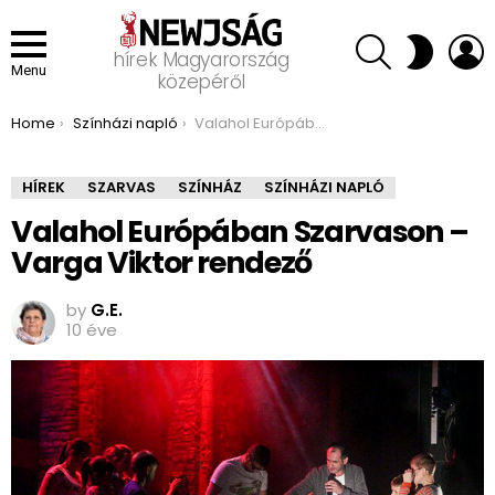
SEARCH
L
SWITCH
hírek Magyarország
SKIN
Menu
közepéről
You are here:
Home
Színházi napló
Valahol Európában Szarvason – Varga Viktor rendező
HÍREK
SZARVAS
SZÍNHÁZ
SZÍNHÁZI NAPLÓ
Valahol Európában Szarvason –
Varga Viktor rendező
by
G.E.
10 éve