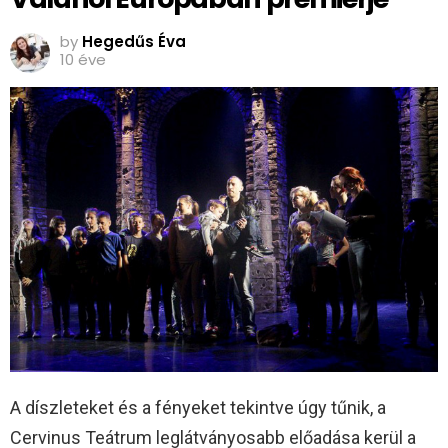
by
Hegedűs Éva
10 éve
A díszleteket és a fényeket tekintve úgy tűnik, a
Cervinus Teátrum leglátványosabb előadása kerül a