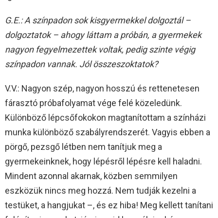
G.E.: A színpadon sok kisgyermekkel dolgoztál –
dolgoztatok – ahogy láttam a próbán, a gyermekek
nagyon fegyelmezettek voltak, pedig szinte végig
színpadon vannak. Jól összeszoktatok?
V.V.: Nagyon szép, nagyon hosszú és rettenetesen
fárasztó próbafolyamat vége felé közeledünk.
Különböző lépcsőfokokon magtanítottam a színházi
munka különböző szabályrendszerét. Vagyis ebben a
pörgő, pezsgő létben nem tanítjuk meg a
gyermekeinknek, hogy lépésről lépésre kell haladni.
Mindent azonnal akarnak, közben semmilyen
eszközük nincs meg hozzá. Nem tudják kezelni a
testüket, a hangjukat –, és ez hiba! Meg kellett tanítani