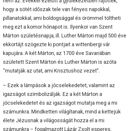
nem az. Évekkel ezelőtt a gyülekezetben rájöttek,
hogy a sötét időszak tele van fényes napokkal,
pillanatokkal, ami boldogsággal és örömmel töltheti
meg ezt a komor hónapot is. Ilyenkor van Szent
Márton születésnapja, ill. Luther Márton majd 500 éve
ekkortájt szögezte ki pontjait a wittenbergi vár
kapujára. A két Márton, az 1700 éve Savariában
született Szent Márton és Luther Márton is azóta
“mutatják az utat, ami Krisztushoz vezet”.
– Ezek a lámpások a jócselekedetet, valamint az
igazságot szimbolizálják. Ez a két Márton a
jócselekedetet és az igazságot mutatja meg a mi
számunkra. Mindketten világítanak, mind a kettejük
élete Jézusnak a világosságát hozza el a mi
számunkra – fogalmazott Lázár Zsolt esperes.