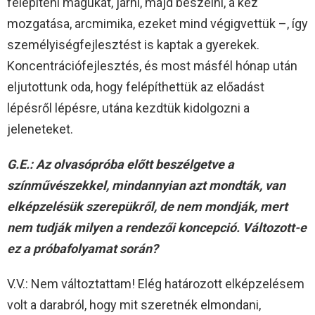
felépíteni magukat, járni, majd beszélni, a kéz
mozgatása, arcmimika, ezeket mind végigvettük –, így
személyiségfejlesztést is kaptak a gyerekek.
Koncentrációfejlesztés, és most másfél hónap után
eljutottunk oda, hogy felépíthettük az előadást
lépésről lépésre, utána kezdtük kidolgozni a
jeleneteket.
G.E.: Az olvasópróba előtt beszélgetve a
színművészekkel, mindannyian azt mondták, van
elképzelésük szerepükről, de nem mondják, mert
nem tudják milyen a rendezői koncepció. Változott-e
ez a próbafolyamat során?
V.V.: Nem változtattam! Elég határozott elképzelésem
volt a darabról, hogy mit szeretnék elmondani,