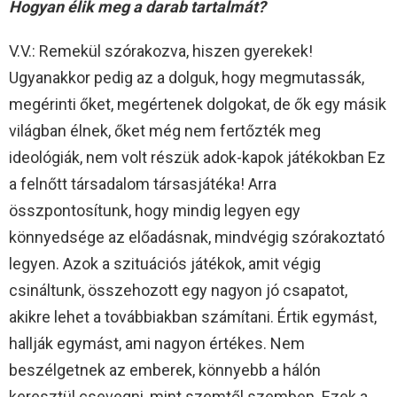
Hogyan élik meg a darab tartalmát?
V.V.: Remekül szórakozva, hiszen gyerekek!
Ugyanakkor pedig az a dolguk, hogy megmutassák,
megérinti őket, megértenek dolgokat, de ők egy másik
világban élnek, őket még nem fertőzték meg
ideológiák, nem volt részük adok-kapok játékokban Ez
a felnőtt társadalom társasjátéka! Arra
összpontosítunk, hogy mindig legyen egy
könnyedsége az előadásnak, mindvégig szórakoztató
legyen. Azok a szituációs játékok, amit végig
csináltunk, összehozott egy nagyon jó csapatot,
akikre lehet a továbbiakban számítani. Értik egymást,
hallják egymást, ami nagyon értékes. Nem
beszélgetnek az emberek, könnyebb a hálón
keresztül csevegni, mint szemtől szemben. Ezek a