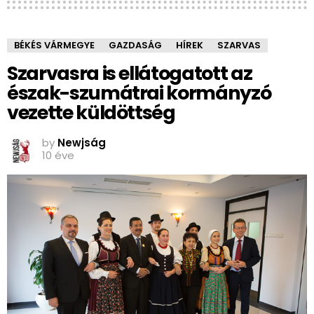
BÉKÉS VÁRMEGYE
GAZDASÁG
HÍREK
SZARVAS
Szarvasra is ellátogatott az
észak-szumátrai kormányzó
vezette küldöttség
by
Newjság
10 éve