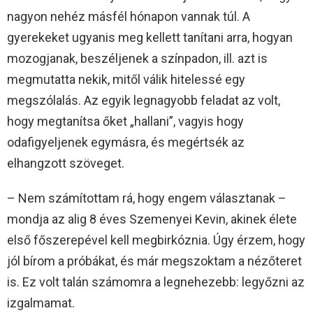
nagyon nehéz másfél hónapon vannak túl. A
gyerekeket ugyanis meg kellett tanítani arra, hogyan
mozogjanak, beszéljenek a színpadon, ill. azt is
megmutatta nekik, mitől válik hitelessé egy
megszólalás. Az egyik legnagyobb feladat az volt,
hogy megtanítsa őket „hallani”, vagyis hogy
odafigyeljenek egymásra, és megértsék az
elhangzott szöveget.
– Nem számítottam rá, hogy engem választanak –
mondja az alig 8 éves Szemenyei Kevin, akinek élete
első főszerepével kell megbirkóznia. Úgy érzem, hogy
jól bírom a próbákat, és már megszoktam a nézőteret
is. Ez volt talán számomra a legnehezebb: legyőzni az
izgalmamat.