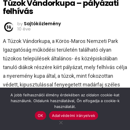
Túzok Vándorkupa – pályázati
felhívás
by
Sajtóközlemény
10 éve
A Túzok Vándorkupa, a Körös-Maros Nemzeti Park
Igazgatóság működési területén található olyan
túzokos települések általános- és középiskolában
tanuló diákok részére kiírt pályázat, mely felhívás célja
a nyeremény kupa által, a túzok, mint fokozottan
védett, kipusztulással fenyegetett madárfaj széles
körű megismertetése, illetve, a fiatal generáció
A jobb felhasználói élmény érdekében az oldalon cookie-kat
használunk. Oldalunk használatával, Ön elfogadja a cookie-k
közvetlen természeti környezetének felfedezésére,
használatát.
megóvására való ösztönzése.
OK
Adatvédelmi irányelvek
Pályázók köre: