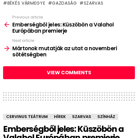
BÉKÉS VÁRMEGYE
GAZDASÁG
SZARVAS
Previous article
See
more
Emberségből jeles: Küszöbön a Valahol
Európában premierje
Next article
Mártonok mutatják az utat a novemberi
sötétségben
VIEW COMMENTS
CERVINUS TEÁTRUM
HÍREK
SZARVAS
SZÍNHÁZ
Emberségből jeles: Küszöbön a
Valahol Európában premierje