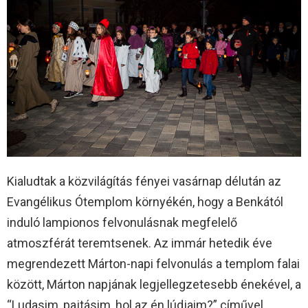
Kialudtak a közvilágítás fényei vasárnap délután az
Evangélikus Ótemplom környékén, hogy a Benkától
induló lampionos felvonulásnak megfelelő
atmoszférát teremtsenek. Az immár hetedik éve
megrendezett Márton-napi felvonulás a templom falai
között, Márton napjának legjellegzetesebb énekével, a
“Ludasim, pajtásim, hol az én lúdjaim?” cíművel