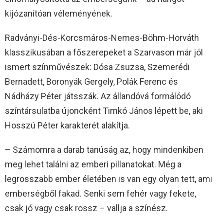
kijózanítóan véleményének.
Radványi-Dés-Korcsmáros-Nemes-Böhm-Horváth
klasszikusában a főszerepeket a Szarvason már jól
ismert színművészek: Dósa Zsuzsa, Szemerédi
Bernadett, Boronyák Gergely, Polák Ferenc és
Nádházy Péter játsszák. Az állandóvá formálódó
színtársulatba újoncként Timkó János lépett be, aki
Hosszú Péter karakterét alakítja.
– Számomra a darab tanúság az, hogy mindenkiben
meg lehet találni az emberi pillanatokat. Még a
legrosszabb ember életében is van egy olyan tett, ami
emberségből fakad. Senki sem fehér vagy fekete,
csak jó vagy csak rossz – vallja a színész.