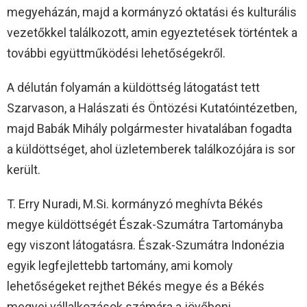
megyeházán, majd a kormányzó oktatási és kulturális
vezetőkkel találkozott, amin egyeztetések történtek a
további együttműködési lehetőségekről.
A délután folyamán a küldöttség látogatást tett
Szarvason, a Halászati és Öntözési Kutatóintézetben,
majd Babák Mihály polgármester hivatalában fogadta
a küldöttséget, ahol üzletemberek találkozójára is sor
került.
T. Erry Nuradi, M.Si. kormányzó meghívta Békés
megye küldöttségét Észak-Szumátra Tartományba
egy viszont látogatásra. Észak-Szumátra Indonézia
egyik legfejlettebb tartomány, ami komoly
lehetőségeket rejthet Békés megye és a Békés
megyei vállalkozások számára a jövőbeni