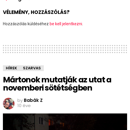
VÉLEMÉNY, HOZZÁSZÓLÁS?
Hozzászólás küldéséhez
be kell jelentkezni
.
HÍREK
SZARVAS
Mártonok mutatják az utat a
novemberi sötétségben
by
Babák Z
10 éve