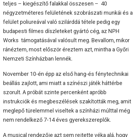
teljes – kiegészítő falakkal összesen – 40
négyzetméteres felületének szobrászati munkái és a
felület poliureával való szilárddá tétele pedig egy
budapesti filmes díszleteket gyártó cég, az NPH
Works támogatásával valósult meg. Bevallom, mikor
ránéztem, most először éreztem azt, mintha a Győri
Nemzeti Színházban lennék.
November 10-én épp az első hang-és fénytechnikai
beállás zajlott, ami miatt a színészi játék háttérbe
szorult. A próbát szinte percenként apróbb
instrukciók és megbeszélések szakították meg, amit
meglepő türelemmel viseltek a színházi múlttal még
nem rendelkező 7-14 éves gyerekszereplők.
A musical rendezője azt sem rejtette véka alá, hogy