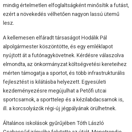
mindig értelmetlen elfoglaltságként minősítik a futást,
ezért a növekedés vélhetően nagyon lassú ütemű
lesz.
A kellemesen elfáradt társaságot Hodálik Pál
alpolgármester köszöntötte, és egy emléklapot
nyújtott át a futónagykövetnek. Kérdésre válaszolva
elmondta, az önkormányzat költségvetési kereteihez
mérten támogatja a sportot, és több infrastrukturális
fejlesztést is kilátásba helyezett. Egyesületi
kezdeményezésre megújulhat a Petőfi utcai
sportcsarnok, a sporttelep és a kézilabdacsarnok is,
ill. a korcsolyázók régi-új jégpályának örülhetnek.
Általános iskolások gyűrűjében Tóth László
Csabacsűd irányába folytatta az útját. Menetrendje