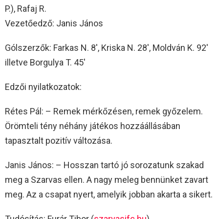
P.), Rafaj R.
Vezetőedző: Janis János
Gólszerzők: Farkas N. 8′, Kriska N. 28′, Moldván K. 92′
illetve Borgulya T. 45′
Edzői nyilatkozatok:
Rétes Pál: – Remek mérkőzésen, remek győzelem.
Örömteli tény néhány játékos hozzáállásában
tapasztalt pozitív változása.
Janis János: – Hosszan tartó jó sorozatunk szakad
meg a Szarvas ellen. A nagy meleg bennünket zavart
meg. Az a csapat nyert, amelyik jobban akarta a sikert.
Tudósítás: Furár Tibor (
szarvasifc.hu
)