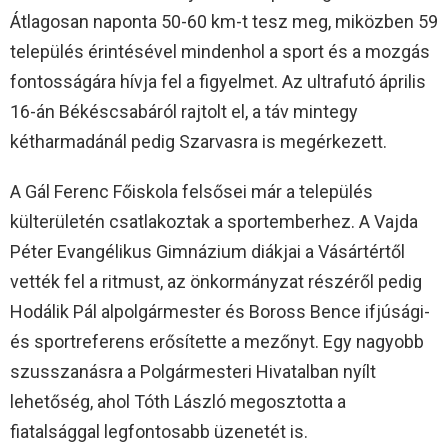
Átlagosan naponta 50-60 km-t tesz meg, miközben 59
település érintésével mindenhol a sport és a mozgás
fontosságára hívja fel a figyelmet. Az ultrafutó április
16-án Békéscsabáról rajtolt el, a táv mintegy
kétharmadánál pedig Szarvasra is megérkezett.
A Gál Ferenc Főiskola felsősei már a település
külterületén csatlakoztak a sportemberhez. A Vajda
Péter Evangélikus Gimnázium diákjai a Vásártértől
vették fel a ritmust, az önkormányzat részéről pedig
Hodálik Pál alpolgármester és Boross Bence ifjúsági-
és sportreferens erősítette a mezőnyt. Egy nagyobb
szusszanásra a Polgármesteri Hivatalban nyílt
lehetőség, ahol Tóth László megosztotta a
fiatalsággal legfontosabb üzenetét is.