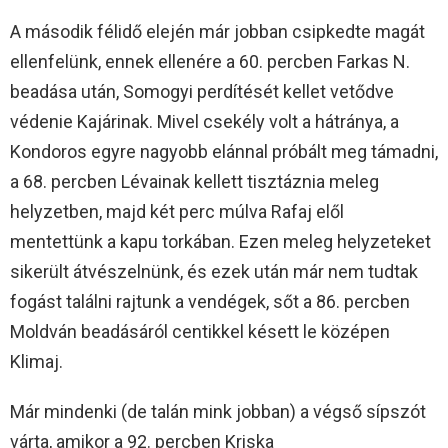
A második félidő elején már jobban csipkedte magát
ellenfelünk, ennek ellenére a 60. percben Farkas N.
beadása után, Somogyi perdítését kellet vetődve
védenie Kajárinak. Mivel csekély volt a hátránya, a
Kondoros egyre nagyobb elánnal próbált meg támadni,
a 68. percben Lévainak kellett tisztáznia meleg
helyzetben, majd két perc múlva Rafaj elől
mentettünk a kapu torkában. Ezen meleg helyzeteket
sikerült átvészelnünk, és ezek után már nem tudtak
fogást találni rajtunk a vendégek, sőt a 86. percben
Moldván beadásáról centikkel késett le középen
Klimaj.
Már mindenki (de talán mink jobban) a végső sípszót
várta, amikor a 92. percben Kriska