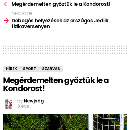
more
Megérdemelten győztük le a Kondorost!
Next article
Dobogós helyezések az országos Jedlik
fizikaversenyen
HÍREK
SPORT
SZARVAS
Megérdemelten győztük le a
Kondorost!
by
Newjság
8 éve