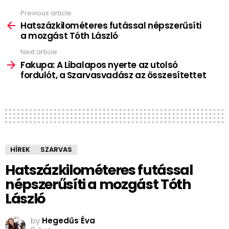
Previous article
See
more
Hatszázkilométeres futással népszerűsíti
a mozgást Tóth László
Next article
Fakupa: A Libalapos nyerte az utolsó
fordulót, a Szarvasvadász az összesítettet
HÍREK
SZARVAS
Hatszázkilométeres futással
népszerűsíti a mozgást Tóth
László
by
Hegedűs Éva