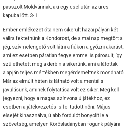
passzolt Moldvánnak, aki egy csel után az üres
kapuba lőtt. 3-1.
Ember emlékezet óta nem sikerült hazai pályán két
vállra fektetnünk a Kondorost, de a mai nap megtört a
jég, szívmelengető volt látni a fiúkon a győzni akarást,
ami ez esetben páratlan fegyelemmel is párosult, így
születhetett meg a derbin a sikerünk, ami a látottak
alapján teljes mértékben megérdemeltnek mondható.
Már az elmúlt héten is látható volt a mentális
javulásunk, aminek folytatása volt ez siker. Meg kell
jegyezni, hogy a magas színvonalú játékhoz, ez
esetben a játékvezetés is fel tudott nőni. Május
elsejét kihasználva, újabb fordulót bonyolít le a
szövetség, amelyen Körösladányban fogunk pályára