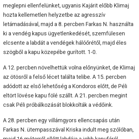
meglepni ellenfelünket, ugyanis Kajárit előbb Klimaj
hozta kellemetlen helyzetbe az agresszív
letámadásával, majd a 8. percben Farkas N. használta
ki a vendég kapus ügyetlenkedését, szemfülesen
elcsente a labdát a vendégek hálóőrétől, majd éles
szögből a kapu közepébe gurított. 1-0.
A 12. percben növelhettük volna előnyünket, de Klimaj
az ötösről a felső lécet találta telibe. A 15. percben
adódott az első lehetőség a Kondoros előtt, de Péli
eltört lövése kapu fölé szállt. A 21. percben megint
csak Péli próbálkozását blokkolták a védőink.
A 28. percben egy villámgyors ellencsapás után
Farkas N. ütempasszával Kriska indult meg szólóban,
majd 16 méterről ellőtt labdája a jobb kapufáról