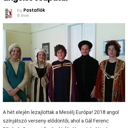
by
Postafiók
8 éve
A hét elején lezajlottak a Mesélj Európa! 2018 angol
színjátszó verseny elődöntői, ahol a Gál Ferenc