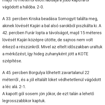
vágódott a hálóba. 2-0.
A 33. percben Kriska beadása Somogyit találta meg,
akinek lövését Kajári a bal alsó sarokból piszkálta ki. A
42. percben Furár lopta a távolságot, majd 15 méteres
lövését Kajári középre ütötte, de sajnos nem volt
érkező a részünkről. Mivel az eltelt időszakban uraltuk
a mérkőzést, így hideg zuhanyként jött a KOTE
szépítése.
A 45. percben Borgulya lőhetett zavartalanul 22
méterről , és a jól eltalált löket védhetetlenül vágódott
a léc alá. 2-1.
A kapott gól sosem jön jókor, de ezt talán a lehető
legrosszabbkor kaptuk.