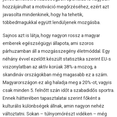
hozzájárulhat a motiváció megőrzéséhez, ezért azt
javasolta mindenkinek, hogy ha tehetik,
többedmagukkal együtt lendüljenek mozgásba.
Sajnos azt is látja, hogy nagyon rossz a magyar
emberek egészségügyi állapota, ami szoros
párhuzamban áll a mozgásszegény életmóddal. Egy
néhány évvel ezelőtt készült statisztika szerint EU-s
viszonylatban az aktív korúak 38%-a mozog, a
skandináv országokban még magasabb ez a szám.
Magyarországon ez alig haladja meg a 20%-ot, vagyis
csak minden 5. felnőtt szán időt a szabadidős sportra.
Ennek hátterében tapasztalatai szerint főként a
kulturális különbségek állnak, amin nagyon nehéz
változtatni. Sokan – túlnyomórészt vidéken – még