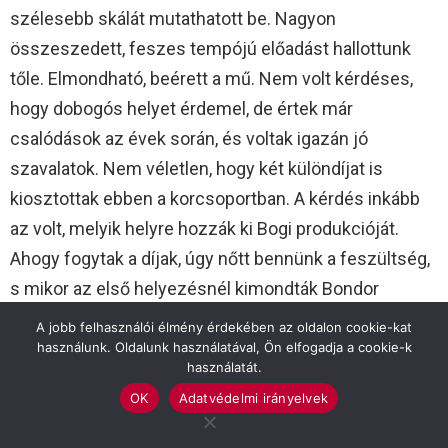
szélesebb skálát mutathatott be. Nagyon
összeszedett, feszes tempójú előadást hallottunk
tőle. Elmondható, beérett a mű. Nem volt kérdéses,
hogy dobogós helyet érdemel, de értek már
csalódások az évek során, és voltak igazán jó
szavalatok. Nem véletlen, hogy két különdíjat is
kiosztottak ebben a korcsoportban. A kérdés inkább
az volt, melyik helyre hozzák ki Bogi produkcióját.
Ahogy fogytak a díjak, úgy nőtt bennünk a feszültség,
s mikor az első helyezésnél kimondták Bondor
Boglárka nevét, a lány tanácstalanul körbenézett, mint
A jobb felhasználói élmény érdekében az oldalon cookie-kat
aki megerősítésre vár, hogy tényleg azt hallotta, amit,
használunk. Oldalunk használatával, Ön elfogadja a cookie-k
használatát.
nem csak a képzelete játszik vele. Teljes
OK
Adatvédelmi irányelvek
megilletődöttséggel vette át a díjat, s szerintem,
fogalma sem volt, hogyan jutott vissza a nézőtérre,