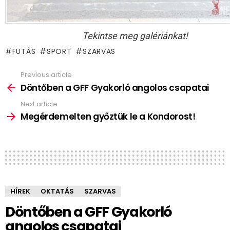
Tekintse meg galériánkat!
FUTÁS
SPORT
SZARVAS
Previous article
See
more
Döntőben a GFF Gyakorló angolos csapatai
Next article
Megérdemelten győztük le a Kondorost!
HÍREK
OKTATÁS
SZARVAS
Döntőben a GFF Gyakorló
angolos csapatai