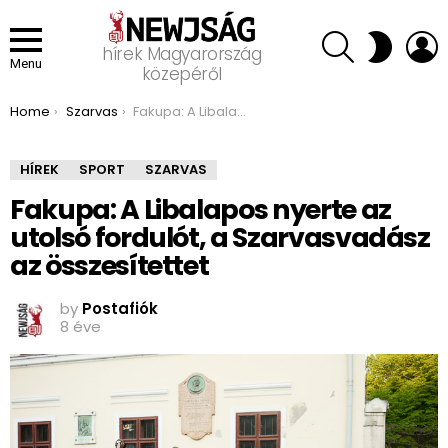
SEARCH
L
SWITCH
hírek Magyarország
SKIN
Menu
közepéről
You are here:
Home
Szarvas
Fakupa: A Libalapos nyerte az utolsó fordulót, a Szarvasvadász az összesítettet
HÍREK
SPORT
SZARVAS
Fakupa: A Libalapos nyerte az
utolsó fordulót, a Szarvasvadász
az összesítettet
by
Postafiók
8 éve