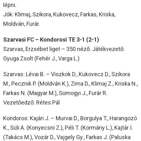
lépni.
Jók: Klimaj, Szikora, Kukovecz, Farkas, Kriska,
Moldván, Furár.
Szarvasi FC – Kondorosi TE 3-1 (2-1)
Szarvas, Erzsébet liget – 350 néző. Játékvezető:
Gyuga Zsolt (Fehér J., Varga L.)
Szarvas: Lévai B. – Viszkok D., Kukovecz D., Szikora
M., Pecznik P. (Moldván K.), Zima D., Klimaj Z., Kriska N.,
Farkas N. (Magyar M.), Somogyi J., Furár R.
Vezetőedző: Rétes Pál
Kondoros: Kajári J. – Murvai D., Borgulya T., Harangozó
K., Süli A. (Konyecsni Z.), Péli T. (Kormány L.), Kajtár I.
(Takács M.), Vozár D., Vajgely Gy., Farkas J. (Paluska