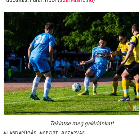
Tekintse meg galériánkat!
LABDARÚGÁS
SPORT
SZARVAS