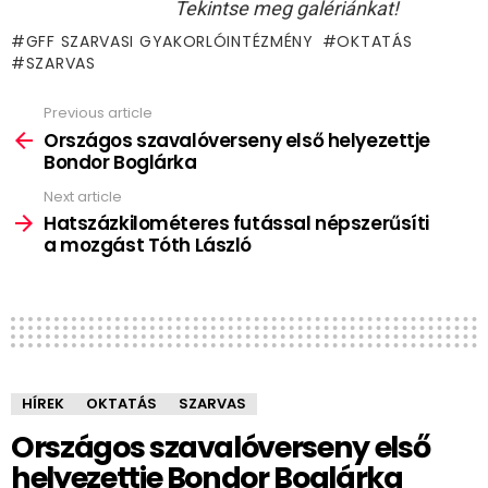
Tekintse meg galériánkat!
GFF SZARVASI GYAKORLÓINTÉZMÉNY
OKTATÁS
SZARVAS
Previous article
See
more
Országos szavalóverseny első helyezettje
Bondor Boglárka
Next article
Hatszázkilométeres futással népszerűsíti
a mozgást Tóth László
HÍREK
OKTATÁS
SZARVAS
Országos szavalóverseny első
helyezettje Bondor Boglárka