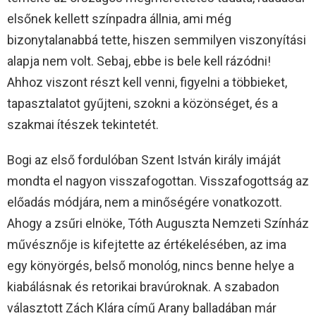
elsőnek kellett színpadra állnia, ami még
bizonytalanabbá tette, hiszen semmilyen viszonyítási
alapja nem volt. Sebaj, ebbe is bele kell rázódni!
Ahhoz viszont részt kell venni, figyelni a többieket,
tapasztalatot gyűjteni, szokni a közönséget, és a
szakmai ítészek tekintetét.
Bogi az első fordulóban Szent István király imáját
mondta el nagyon visszafogottan. Visszafogottság az
előadás módjára, nem a minőségére vonatkozott.
Ahogy a zsűri elnöke, Tóth Auguszta Nemzeti Színház
művésznője is kifejtette az értékelésében, az ima
egy könyörgés, belső monológ, nincs benne helye a
kiabálásnak és retorikai bravúroknak. A szabadon
választott Zách Klára című Arany balladában már