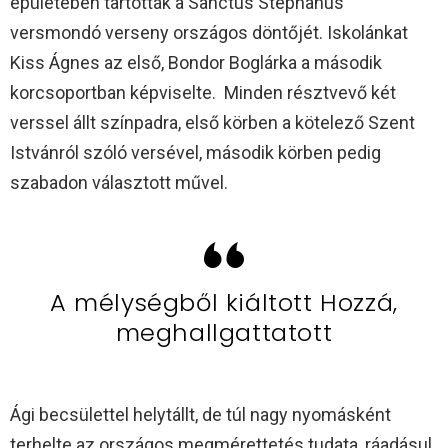
épületében tartották a Sanctus Stephanus
versmondó verseny országos döntőjét. Iskolánkat
Kiss Ágnes az első, Bondor Boglárka a második
korcsoportban képviselte. Minden résztvevő két
verssel állt színpadra, első körben a kötelező Szent
Istvánról szóló versével, második körben pedig
szabadon választott művel.
A mélységből kiáltott Hozzá,
meghallgattatott
Ági becsülettel helytállt, de túl nagy nyomásként
terhelte az országos megmérettetés tudata, ráadásul