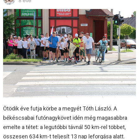
8 éve
Ötödik éve futja körbe a megyét Tóth László. A
békéscsabai futónagykövet idén még magasabbra
emelte a tétet: a legutóbbi távnál 50 km-rel többet,
összesen 634 km-t teljesít 13 nap leforgása alatt.