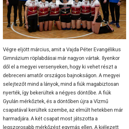
Végre eljött március, amit a Vajda Péter Evangélikus
Gimnázium röplabdásai már nagyon vártak. Ilyenkor
dől el a megyei versenyeken, hogy ki vehet részt a
debreceni amatőr országos bajnokságon. A megyei
selejtezőt mind a lányok, mind a fiúk magabiztosan
nyerték, így bekerültek a négyes döntőbe. A fiúk
Gyulán mérkőztek, és a döntőben újra a Vízmű
csapatával kerültek szembe, az elmúlt hetekben már
harmadjára. A két csapat most játszotta a
legszorosabb mérkőzést egymás ellen. A kiélezett