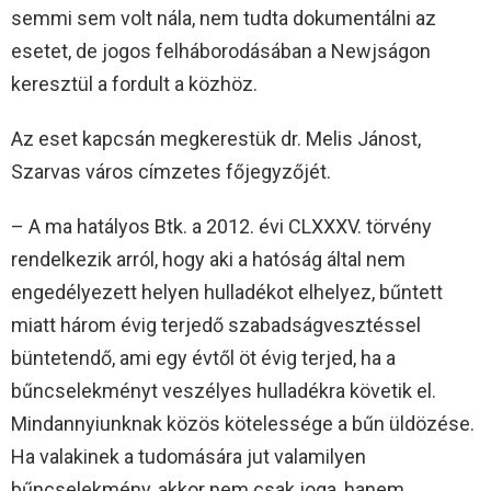
semmi sem volt nála, nem tudta dokumentálni az
esetet, de jogos felháborodásában a Newjságon
keresztül a fordult a közhöz.
Az eset kapcsán megkerestük dr. Melis Jánost,
Szarvas város címzetes főjegyzőjét.
– A ma hatályos Btk. a 2012. évi CLXXXV. törvény
rendelkezik arról, hogy aki a hatóság által nem
engedélyezett helyen hulladékot elhelyez, bűntett
miatt három évig terjedő szabadságvesztéssel
büntetendő, ami egy évtől öt évig terjed, ha a
bűncselekményt veszélyes hulladékra követik el.
Mindannyiunknak közös kötelessége a bűn üldözése.
Ha valakinek a tudomására jut valamilyen
bűncselekmény, akkor nem csak joga, hanem