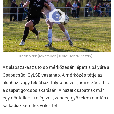
0
Kasik Márk (feketében) (Fotó: Babák Zoltán)
Az alapszakasz utolsó mérkőzésén lépett a pályára a
Csabacsűdi GyLSE vasárnap. A mérkőzés tétje az
alsóházi vagy felsőházi folytatás volt, ami érződött is
a csapat görcsös akarásán. A hazai csapatnak már
egy döntetlen is elég volt, vendég győzelem esetén a
sarkadiak kerültek volna fel.