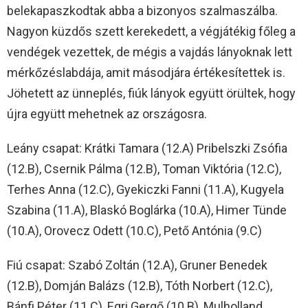
belekapaszkodtak abba a bizonyos szalmaszálba.
Nagyon küzdős szett kerekedett, a végjátékig főleg a
vendégek vezettek, de mégis a vajdás lányoknak lett
mérkőzéslabdája, amit másodjára értékesítettek is.
Jöhetett az ünneplés, fiúk lányok együtt örültek, hogy
újra együtt mehetnek az országosra.
Leány csapat: Krátki Tamara (12.A) Pribelszki Zsófia
(12.B), Csernik Pálma (12.B), Toman Viktória (12.C),
Terhes Anna (12.C), Gyekiczki Fanni (11.A), Kugyela
Szabina (11.A), Blaskó Boglárka (10.A), Himer Tünde
(10.A), Orovecz Odett (10.C), Pető Antónia (9.C)
Fiú csapat: Szabó Zoltán (12.A), Gruner Benedek
(12.B), Domján Balázs (12.B), Tóth Norbert (12.C),
Bánfi Péter (11.C), Egri Gergő (10.B), Mulholland