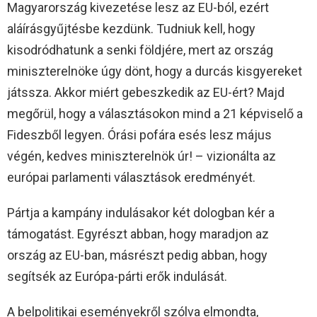
Magyarország kivezetése lesz az EU-ból, ezért
aláírásgyűjtésbe kezdünk. Tudniuk kell, hogy
kisodródhatunk a senki földjére, mert az ország
miniszterelnöke úgy dönt, hogy a durcás kisgyereket
játssza. Akkor miért gebeszkedik az EU-ért? Majd
megőrül, hogy a választásokon mind a 21 képviselő a
Fideszből legyen. Órási pofára esés lesz május
végén, kedves miniszterelnök úr! – vizionálta az
európai parlamenti választások eredményét.
Pártja a kampány indulásakor két dologban kér a
támogatást. Egyrészt abban, hogy maradjon az
ország az EU-ban, másrészt pedig abban, hogy
segítsék az Európa-párti erők indulását.
A belpolitikai eseményekről szólva elmondta,