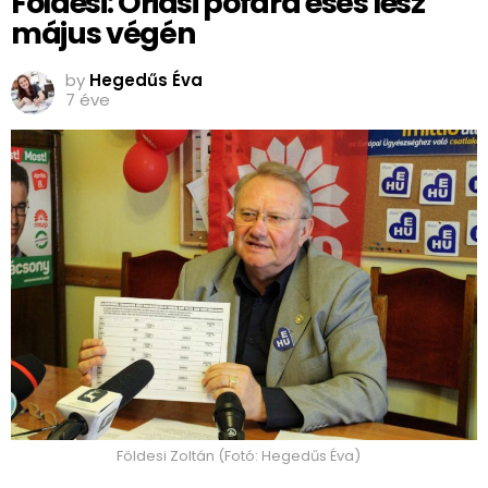
Földesi: Óriási pofára esés lesz
május végén
by
Hegedűs Éva
7 éve
Földesi Zoltán (Fotó: Hegedűs Éva)