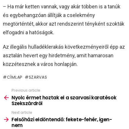
– Ha már ketten vannak, vagy akár többen is a tanúk
és egybehangzóan állítják a cselekmény
megtörténtét, akkor azt rendszerint tényként szokták
elfogadni a hatóságok.
Az illegális hulladéklerakás következményeiről épp az
asztalán hevert egy hirdetmény, amit hamarosan
közzétesznek a város honlapján.
CÍMLAP
SZARVAS
Previous article
See
more
Nyolc érmet hoztak el a szarvasi karatésok
Szekszárdról
Next article
Felsőházi eldöntendő: fekete-fehér, igen-
nem