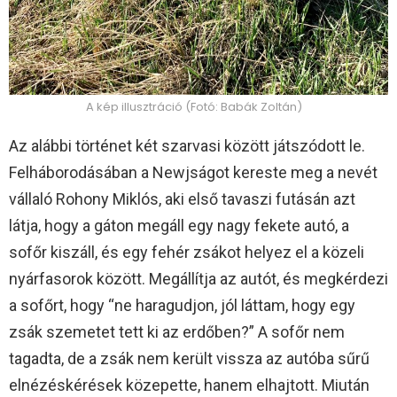
A kép illusztráció (Fotó: Babák Zoltán)
Az alábbi történet két szarvasi között játszódott le.
Felháborodásában a Newjságot kereste meg a nevét
vállaló Rohony Miklós, aki első tavaszi futásán azt
látja, hogy a gáton megáll egy nagy fekete autó, a
sofőr kiszáll, és egy fehér zsákot helyez el a közeli
nyárfasorok között. Megállítja az autót, és megkérdezi
a sofőrt, hogy “ne haragudjon, jól láttam, hogy egy
zsák szemetet tett ki az erdőben?” A sofőr nem
tagadta, de a zsák nem került vissza az autóba sűrű
elnézéskérések közepette, hanem elhajtott. Miután