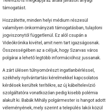
Televízió is megkapja az általa javasolt anyagi
támogatást.
Hozzátette, minden helyi médium részesül
valamilyen önkormányzati támogatásban, tulajdoni
jogviszonytól függetlenül. Ez alól csupán a
Videókrónika kivétel, amit nem tart igazságosnak.
Összességében az a céljuk, hogy Szarvas város
polgárai a lehető legtöbb információhoz jussanak.
A zárt ülésen túlnyomórészt ingatlanbérléssel,
székhely nyilvántartási kérelmekkel kapcsolatos
kérdések kerültek terítékre, az új kábeltelevízió
szolgáltatóra vonatkozóan pedig kisebb polémia
alakult ki. Babák Mihály polgármester is hangot adott
véleményének, mely szerint a település lakói közül