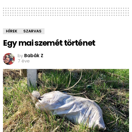
HÍREK
SZARVAS
Egy mai szemét történet
by
Babák Z
7 éve