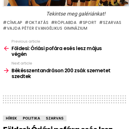
Tekintse meg galériánkat!
CÍMLAP
OKTATÁS
RÖPLABDA
SPORT
SZARVAS
VAJDA PÉTER EVANGÉLIKUS GIMNÁZIUM
Previous article
See
more
Földesi: Óriási pofára esés lesz május
végén
Next article
Békésszentandráson 200 zsák szemetet
szedtek
HÍREK
POLITIKA
SZARVAS