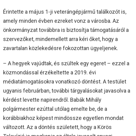
Érintette a május 1-ji veterángépjármű találkozót is,
amely minden évben ezreket vonz a városba. Az
önkormányzat továbbra is biztosítja támogatásáról a
szervezőket, mindemellett arra kéri őket, hogy a
zavartalan közlekedésre fokozottan ügyeljenek.
– A hegyek vajúdtak, és szültek egy egeret – ezzel a
közmondással érzékeltette a 2019. évi
médiatámogatásokra vonatkozó döntést. A testület
ugyanis februárban, további tárgyalásokat javasolva a
kérdést levette napirendről. Babák Mihály
polgármester ezúttal utólag emelte be, de a
korábbiakhoz képest mindössze egyetlen mondat
változott. Az a döntés született, hogy a Körös