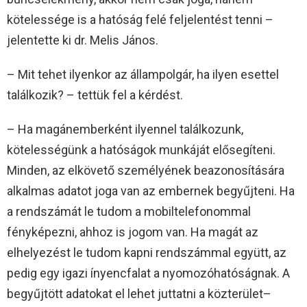
kötelessége is a hatóság felé feljelentést tenni –
jelentette ki dr. Melis János.
– Mit tehet ilyenkor az állampolgár, ha ilyen esettel
találkozik? – tettük fel a kérdést.
– Ha magánemberként ilyennel találkozunk,
kötelességünk a hatóságok munkáját elősegíteni.
Minden, az elkövető személyének beazonosítására
alkalmas adatot joga van az embernek begyűjteni. Ha
a rendszámát le tudom a mobiltelefonommal
fényképezni, ahhoz is jogom van. Ha magát az
elhelyezést le tudom kapni rendszámmal együtt, az
pedig egy igazi ínyencfalat a nyomozóhatóságnak. A
begyűjtött adatokat el lehet juttatni a közterület–