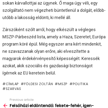
sokan kárvallottjai az ügynek. Ő maga úgy véli, egy
szolgáltató nem végezheti büntetlenül a dolgát, előbb-
utóbb a lakosság eldönti, ki mellé áll.
Zárszóként szólt arról, hogy elkészült a végleges
MSZP-Párbeszéd lista, amely a Haza, Szeretet, Európa
program köré épül. Még egyszer arra kért mindenkit,
ne szavazzanak olyan erőre, aki elveszítette a
magyarok érdekérvényesítő képességét. Keressék
azokat, akik szociális és gazdasági biztonságot
ígérnek az EU keretein belül.
CÍMLAP
FÖLDESI ZOLTÁN
MSZP
POLITIKA
SZARVAS
Previous article
See
more
Felsőházi eldöntendő: fekete-fehér, igen-