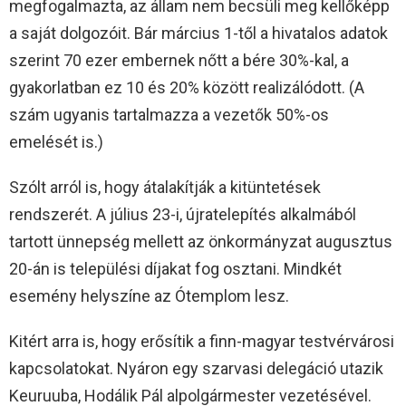
megfogalmazta, az állam nem becsüli meg kellőképp
a saját dolgozóit. Bár március 1-től a hivatalos adatok
szerint 70 ezer embernek nőtt a bére 30%-kal, a
gyakorlatban ez 10 és 20% között realizálódott. (A
szám ugyanis tartalmazza a vezetők 50%-os
emelését is.)
Szólt arról is, hogy átalakítják a kitüntetések
rendszerét. A július 23-i, újratelepítés alkalmából
tartott ünnepség mellett az önkormányzat augusztus
20-án is települési díjakat fog osztani. Mindkét
esemény helyszíne az Ótemplom lesz.
Kitért arra is, hogy erősítik a finn-magyar testvérvárosi
kapcsolatokat. Nyáron egy szarvasi delegáció utazik
Keuruuba, Hodálik Pál alpolgármester vezetésével.