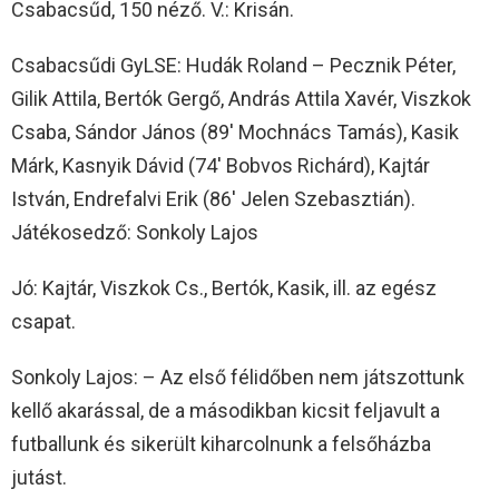
Csabacsűd, 150 néző. V.: Krisán.
Csabacsűdi GyLSE: Hudák Roland – Pecznik Péter,
Gilik Attila, Bertók Gergő, András Attila Xavér, Viszkok
Csaba, Sándor János (89′ Mochnács Tamás), Kasik
Márk, Kasnyik Dávid (74′ Bobvos Richárd), Kajtár
István, Endrefalvi Erik (86′ Jelen Szebasztián).
Játékosedző: Sonkoly Lajos
Jó: Kajtár, Viszkok Cs., Bertók, Kasik, ill. az egész
csapat.
Sonkoly Lajos: – Az első félidőben nem játszottunk
kellő akarással, de a másodikban kicsit feljavult a
futballunk és sikerült kiharcolnunk a felsőházba
jutást.