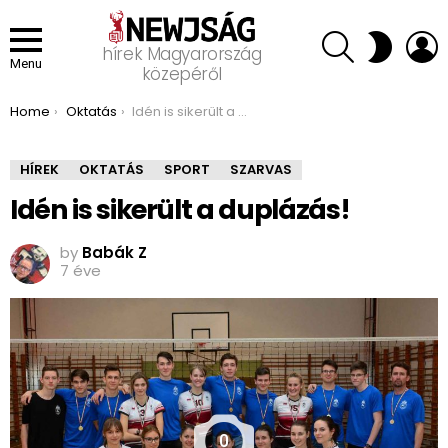
SEARCH
L
SWITCH
hírek Magyarország
SKIN
Menu
közepéről
You are here:
Home
Oktatás
Idén is sikerült a duplázás!
HÍREK
OKTATÁS
SPORT
SZARVAS
Idén is sikerült a duplázás!
by
Babák Z
7 éve
0