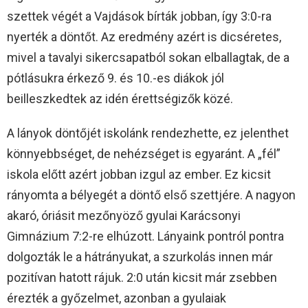
szettek végét a Vajdások bírták jobban, így 3:0-ra
nyerték a döntőt. Az eredmény azért is dicséretes,
mivel a tavalyi sikercsapatból sokan elballagtak, de a
pótlásukra érkező 9. és 10.-es diákok jól
beilleszkedtek az idén érettségizők közé.
A lányok döntőjét iskolánk rendezhette, ez jelenthet
könnyebbséget, de nehézséget is egyaránt. A „fél”
iskola előtt azért jobban izgul az ember. Ez kicsit
rányomta a bélyegét a döntő első szettjére. A nagyon
akaró, óriásit mezőnyöző gyulai Karácsonyi
Gimnázium 7:2-re elhúzott. Lányaink pontról pontra
dolgozták le a hátrányukat, a szurkolás innen már
pozitívan hatott rájuk. 2:0 után kicsit már zsebben
érezték a győzelmet, azonban a gyulaiak