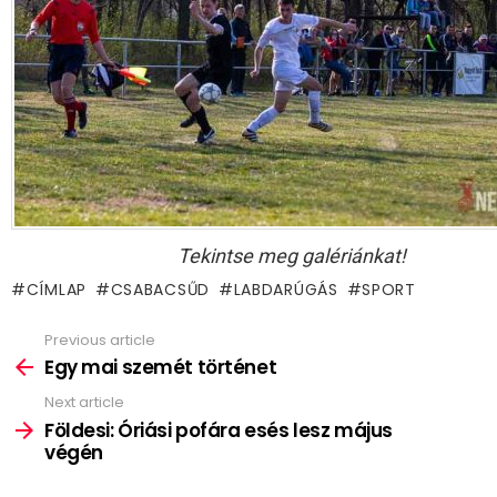
Tekintse meg galériánkat!
CÍMLAP
CSABACSŰD
LABDARÚGÁS
SPORT
Previous article
See
more
Egy mai szemét történet
Next article
Földesi: Óriási pofára esés lesz május
végén