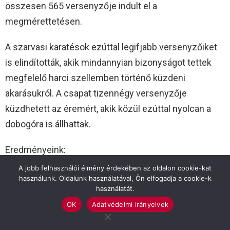
összesen 565 versenyzője indult el a
megmérettetésen.
A szarvasi karatésok ezúttal legifjabb versenyzőiket
is elindították, akik mindannyian bizonyságot tettek
megfelelő harci szellemben történő küzdeni
akarásukról. A csapat tizennégy versenyzője
küzdhetett az éremért, akik közül ezúttal nyolcan a
dobogóra is állhattak.
Eredményeink:
Müller Péter UP 12-13kg 1.hely
A jobb felhasználói élmény érdekében az oldalon cookie-kat
használunk. Oldalunk használatával, Ön elfogadja a cookie-k
Frankó Dániel felnőtt +76 2.hely
használatát.
Borzi Balázs felnőtt -67kg 2.hely
OK
Adatvédelmi irányelvek
Nagy Máté junior -61kg 3.hely
Sindel Márk junior -61kg 3.hely