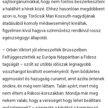
sajtóorgánumokkal, hogy nem fontos beszerkeszteni
a halálhírt a hírek közé. Ehhez hasonlóan megdöbbent
azon is, hogy Törőcsik Mari Kossuth-nagydíjának
átadásából komoly médiaeseményt kreáltak,
figyelmen kívül hagyva színművész rendkívül rossz
egészségügyi állapotát.
– Orbán Viktort jól elmeszelték Brüsszelben.
Felfüggesztették az Európai Néppártban a Fidesz
tagságát – szólt az utóbbi időszak legnagyobb
visszhangot kiváltott eseményéről. Ilyen bődületes
agymosást és hazugság cunamit, amit azóta öntenek
önökre, én még nem láttam. Talán azért, mert még
nem éltem a Rákosi-korszakban. Mondja már meg
nekem valaki, hogy a vereséget hogy lehet beállítani
győzelemnek? – szegezte a kérdést a kormányzó