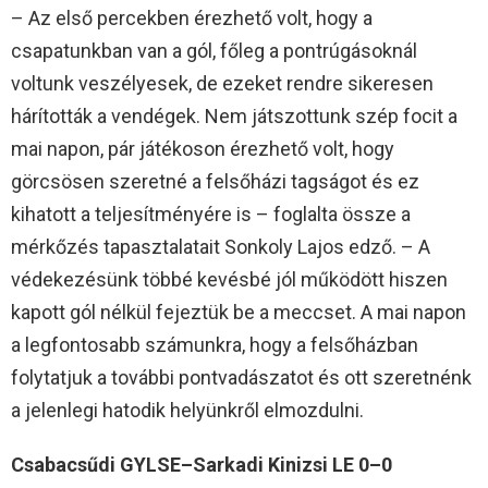
– Az első percekben érezhető volt, hogy a
csapatunkban van a gól, főleg a pontrúgásoknál
voltunk veszélyesek, de ezeket rendre sikeresen
hárították a vendégek. Nem játszottunk szép focit a
mai napon, pár játékoson érezhető volt, hogy
görcsösen szeretné a felsőházi tagságot és ez
kihatott a teljesítményére is – foglalta össze a
mérkőzés tapasztalatait Sonkoly Lajos edző. – A
védekezésünk többé kevésbé jól működött hiszen
kapott gól nélkül fejeztük be a meccset. A mai napon
a legfontosabb számunkra, hogy a felsőházban
folytatjuk a további pontvadászatot és ott szeretnénk
a jelenlegi hatodik helyünkről elmozdulni.
Csabacsűdi GYLSE–Sarkadi Kinizsi LE 0–0