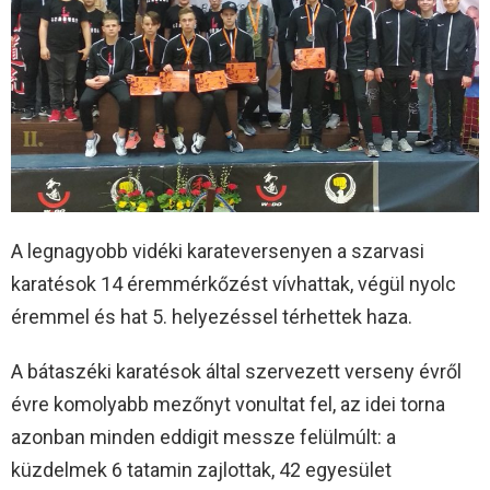
A legnagyobb vidéki karateversenyen a szarvasi
karatésok 14 éremmérkőzést vívhattak, végül nyolc
éremmel és hat 5. helyezéssel térhettek haza.
A bátaszéki karatésok által szervezett verseny évről
évre komolyabb mezőnyt vonultat fel, az idei torna
azonban minden eddigit messze felülmúlt: a
küzdelmek 6 tatamin zajlottak, 42 egyesület