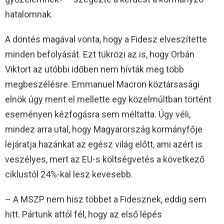
hatalomnak.
A döntés magával vonta, hogy a Fidesz elveszítette
minden befolyását. Ezt tükrözi az is, hogy Orbán
Viktort az utóbbi időben nem hívták meg több
megbeszélésre. Emmanuel Macron köztársasági
elnök úgy ment el mellette egy közelmúltban történt
eseményen kézfogásra sem méltatta. Úgy véli,
mindez arra utal, hogy Magyarország kormányfője
lejáratja hazánkat az egész világ előtt, ami azért is
veszélyes, mert az EU-s költségvetés a következő
ciklustól 24%-kal lesz kevesebb.
– A MSZP nem hisz többet a Fidesznek, eddig sem
hitt. Pártunk attól fél, hogy az első lépés