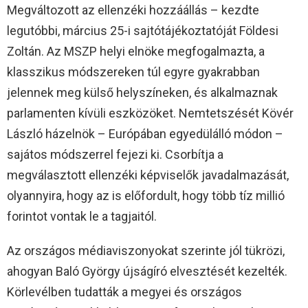
Megváltozott az ellenzéki hozzáállás – kezdte
legutóbbi, március 25-i sajtótájékoztatóját Földesi
Zoltán. Az MSZP helyi elnöke megfogalmazta, a
klasszikus módszereken túl egyre gyakrabban
jelennek meg külső helyszíneken, és alkalmaznak
parlamenten kívüli eszközöket. Nemtetszését Kövér
László házelnök – Európában egyedülálló módon –
sajátos módszerrel fejezi ki. Csorbítja a
megválasztott ellenzéki képviselők javadalmazását,
olyannyira, hogy az is előfordult, hogy több tíz millió
forintot vontak le a tagjaitól.
Az országos médiaviszonyokat szerinte jól tükrözi,
ahogyan Baló György újságíró elvesztését kezelték.
Körlevélben tudatták a megyei és országos