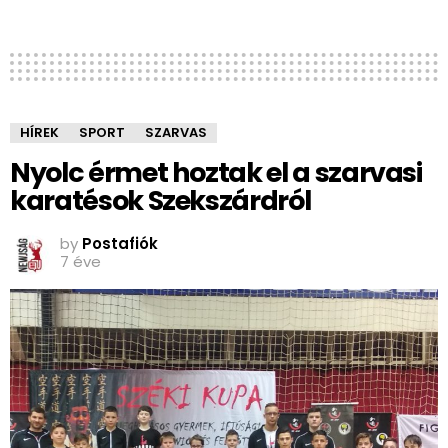
HÍREK
SPORT
SZARVAS
Nyolc érmet hoztak el a szarvasi
karatésok Szekszárdról
by
Postafiók
7 éve