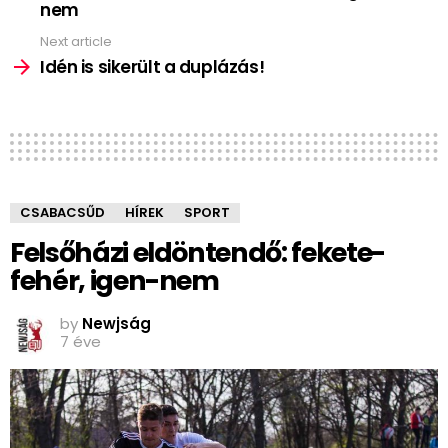
nem
Next article
Idén is sikerült a duplázás!
CSABACSŰD
HÍREK
SPORT
Felsőházi eldöntendő: fekete-
fehér, igen-nem
by
Newjság
7 éve